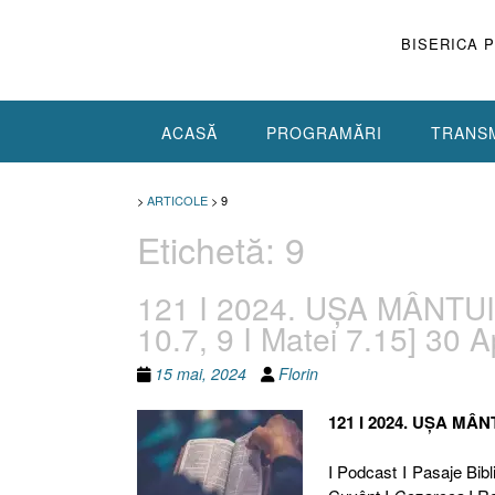
Skip
to
BISERICA 
content
ACASĂ
PROGRAMĂRI
TRANSM
>
ARTICOLE
>
9
Etichetă:
9
121 I 2024. UȘA MÂNTUIRI
10.7, 9 I Matei 7.15] 30 A
15 mai, 2024
Florin
121 I 2024. UȘA MÂN
I Podcast I Pasaje Bibli