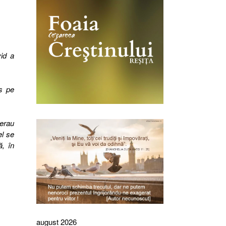
vid a
s pe
 erau
el se
ă, în
august 2026