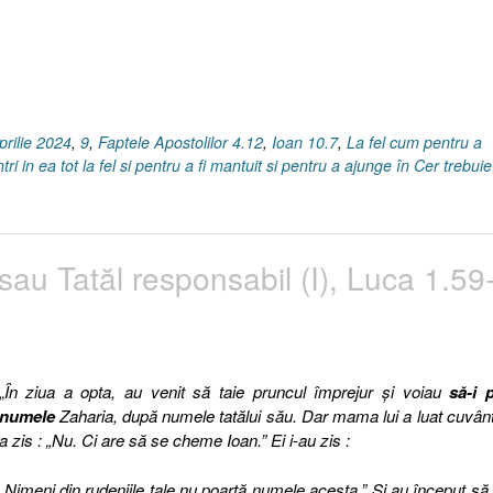
prilie 2024
,
9
,
Faptele Apostolilor 4.12
,
Ioan 10.7
,
La fel cum pentru a
ri in ea tot la fel si pentru a fi mantuit si pentru a ajunge în Cer trebui
sau Tatăl responsabil (I), Luca 1.59
„
În ziua a opta, au venit să taie pruncul împrejur şi voiau
să-i 
numele
Zaharia, după numele tatălui său. Dar mama lui a luat cuvânt
a zis : „Nu. Ci are să se cheme Ioan.” Ei i-au zis :
„Nimeni din rudeniile tale nu poartă numele acesta.” Şi au început să