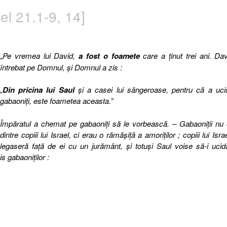
l 21.1-9, 14]
„
Pe vremea lui David,
a fost o foamete
care a ţinut trei ani. Da
întrebat pe Domnul, şi Domnul a zis :
„
Din pricina lui Saul
şi a casei lui sângeroase, pentru că a uci
gabaoniţi, este foametea aceasta.”
Împăratul a chemat pe gabaoniţi să le vorbească. – Gabaoniţii nu
dintre copiii lui Israel, ci erau o rămăşiţă a amoriţilor ; copiii lui Isra
legaseră faţă de ei cu un jurământ, şi totuşi Saul voise să-i ucid
is gabaoniţilor :