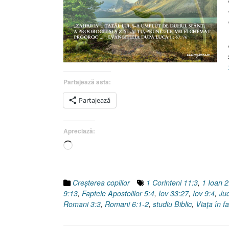
Partajează asta:
Partajează
Apreciază:
Încarc...
Creşterea copiilor
1 Corinteni 11:3
,
1 Ioan 2
9:13
,
Faptele Apostolilor 5:4
,
Iov 33:27
,
Iov 9:4
,
Jud
Romani 3:3
,
Romani 6:1-2
,
studiu Biblic
,
Viaţa în f