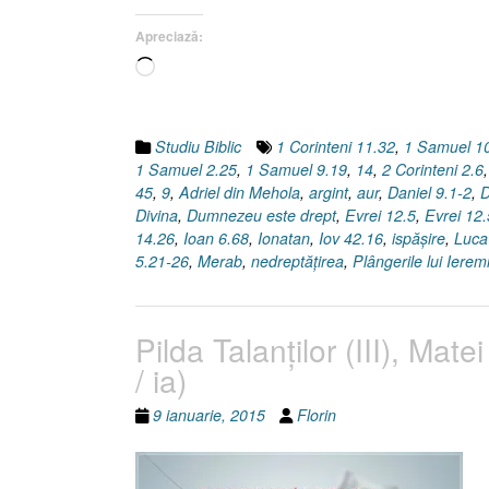
9,
Apreciază:
14]”
Încarc...
Studiu Biblic
1 Corinteni 11.32
,
1 Samuel 1
1 Samuel 2.25
,
1 Samuel 9.19
,
14
,
2 Corinteni 2.6
45
,
9
,
Adriel din Mehola
,
argint
,
aur
,
Daniel 9.1-2
,
D
Divina
,
Dumnezeu este drept
,
Evrei 12.5
,
Evrei 12.
14.26
,
Ioan 6.68
,
Ionatan
,
Iov 42.16
,
ispăşire
,
Luca
5.21-26
,
Merab
,
nedreptăţirea
,
Plângerile lui Ierem
Pilda Talanţilor (III), Mat
/ ia)
9 ianuarie, 2015
Florin