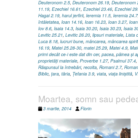
Deuteronom 2.5
,
Deuteronom 26.19
,
Deuteronom 
11.19
,
Ezechiel 16.61
,
Ezechiel 23.46
,
Ezechiel 29
Hagai 2.19
,
harul jerfirii
,
Ieremia 11.5
,
Ieremia 24.7
întâietatea
,
Ioan 14.16
,
Ioan 16.23
,
Ioan 3.27
,
Ioan
Iov 8.6
,
Isaia 14.3
,
Isaia 30.20
,
Isaia 30.23
,
Isaia 3
Levitic 25.21
,
Levitic 26.20
,
lipsuri materiale
,
Lista
Luca 8.18
,
lucruri bune
,
mâncarea
,
mâncarea spiri
16.19
,
Matei 25.28-30
,
matei 25.29
,
Matei 4.9
,
Mat
primi decât ce-i este dat din cer
,
pacea
,
pâinea şi 
proprietăţi materiale
,
Proverbe 1.27
,
Psalmul 37.4
Răspunsul la întrebări
,
recolta
,
Romani 2.7
,
Romani
Biblic
,
ţara
,
tăria
,
Ţefania 3.9
,
viata
,
viaţa liniştită
,
V
Moartea, somn sau pedea
3 martie, 2014
Florin