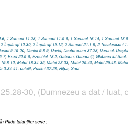
0.6
,
1 Samuel 11.28
,
1 Samuel 11.5-6
,
1 Samuel 16.14
,
1 Samuel 18.6
,
2 Împăraţi 10.30
,
2 Împăraţi 15.12
,
2 Samuel 21.1-9
,
2 Tesaloniceni 1
aniel 9.19-20
,
Daniel 9.8-9
,
David
,
Deuteronom 37.28
,
Domnul
,
Drepta
5-7
,
Exod 20.5-6
,
Ezechiel 18.2
,
Gabaon
,
Gabaoniţi
,
Ghibeea lui Saul
,
 19.8-10
,
Matei 18.34-35
,
Matei 23.33
,
Matei 25.40
,
Matei 25.46
,
Matei
ia 3.34-41
,
potolit
,
Psalmi 37.28
,
Riţpa
,
Saul
ei 25.28-30, (Dumnezeu a dat / luat, 
În Pilda talanţilor scrie :