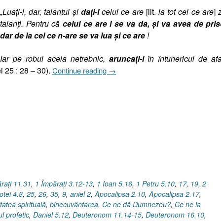
„Luaţi-i, dar, talantul şi
da
ţi-l
celui ce are
[lit.
la tot cel ce are
]
talanţi. Pentru că
celui ce are i se va da, şi va avea de pris
dar de la cel ce n-are se va lua şi ce are
!
Iar pe robul acela netrebnic,
aruncaţi-l
în întunericul de afa
„Pilda
i 25 : 28 – 30).
Continue reading
→
Talanţilor
(III),
Matei
25.28-
30,
(Dumnezeu
a
dat
/
luat,
raţi 11.31
,
1 Împăraţi 3.12-13
,
1 Ioan 5.16
,
1 Petru 5.10
,
17
,
19
,
2
dă
otei 4.8
,
25
,
26
,
35
,
9
,
aniel 2
,
Apocalipsa 2.10
,
Apocalipsa 2.17
,
/
tatea spirituală
,
binecuvântarea
,
Ce ne dă Dumnezeu?
,
Ce ne ia
ia)”
l profetic
,
Daniel 5.12
,
Deuteronom 11.14-15
,
Deuteronom 16.10
,