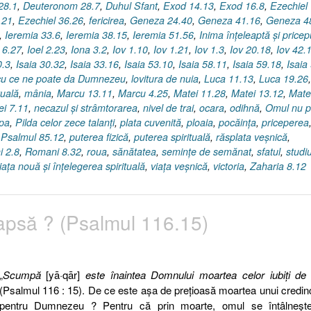
28.1
,
Deuteronom 28.7
,
Duhul Sfant
,
Exod 14.13
,
Exod 16.8
,
Ezechiel
.21
,
Ezechiel 36.26
,
fericirea
,
Geneza 24.40
,
Geneza 41.16
,
Geneza 4
,
Ieremia 33.6
,
Ieremia 38.15
,
Ieremia 51.56
,
Inima înţeleaptă şi pricep
 6.27
,
Ioel 2.23
,
Iona 3.2
,
Iov 1.10
,
Iov 1.21
,
Iov 1.3
,
Iov 20.18
,
Iov 42.
0.3
,
Isaia 30.32
,
Isaia 33.16
,
Isaia 53.10
,
Isaia 58.11
,
Isaia 59.18
,
Isaia
 cu ce ne poate da Dumnezeu
,
lovitura de nuia
,
Luca 11.13
,
Luca 19.26
,
tuală
,
mânia
,
Marcu 13.11
,
Marcu 4.25
,
Matei 11.28
,
Matei 13.12
,
Mate
ei 7.11
,
necazul şi strâmtorarea
,
nivel de trai
,
ocara
,
odihnă
,
Omul nu p
apa
,
Pilda celor zece talanţi
,
plata cuvenită
,
ploaia
,
pocăinţa
,
priceperea
,
Psalmul 85.12
,
puterea fizică
,
puterea spirituală
,
răsplata veşnică
,
 2.8
,
Romani 8.32
,
roua
,
sănătatea
,
seminţe de semănat
,
sfatul
,
studi
iaţa nouă şi înţelegerea spirituală
,
viaţa veşnică
,
victoria
,
Zaharia 8.12
psă ? (Psalmul 116.15)
„
Scumpă
[yā·qār]
este înaintea Domnului moartea celor iubiţi de
(Psalmul 116 : 15). De ce este aşa de preţioasă moartea unui credin
pentru Dumnezeu ? Pentru că prin moarte, omul se întâlneşt