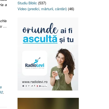
Studiu Biblic
(537)
ria a
Video (predici, mărturii, cântări)
(46)
schis
zeu …
a
32
,