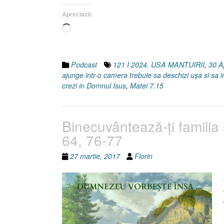
30
Apreciază:
Aprilie
Încarc...
2024”
Podcast
121 I 2024. USA MANTUIRII
,
30 A
ajunge intr-o camera trebuie sa deschizi ușa si sa int
crezi in Domnul Isus
,
Matei 7.15
Binecuvântează-ţi familia 
64, 76-77
27 martie, 2017
Florin