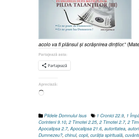
acolo va fi plânsul şi scrâşnirea dinţilor.
” (Mate
Partajează asta:
Partajează
Apreciază:
Încarc...
Pildele Domnului Isus
1 Cronici 22.9
,
1 Împă
Corinteni 9.10
,
2 Timotei 2.25
,
2 Timotei 2.7
,
2 Tim
Apocalipsa 2.7
,
Apocalipsa 21.6
,
autoritatea
,
autori
Dumnezeu?
,
chinul
,
copii
,
curăţia spirituală
,
cuvântu