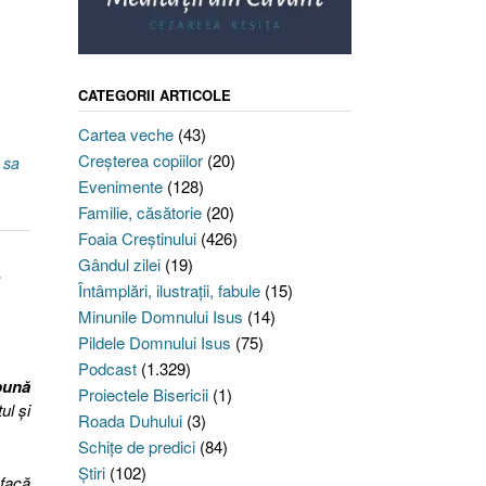
CATEGORII ARTICOLE
Cartea veche
(43)
Creşterea copiilor
(20)
e sa
Evenimente
(128)
Familie, căsătorie
(20)
Foaia Creştinului
(426)
-
Gândul zilei
(19)
Întâmplări, ilustraţii, fabule
(15)
Minunile Domnului Isus
(14)
Pildele Domnului Isus
(75)
Podcast
(1.329)
pună
Proiectele Bisericii
(1)
ul şi
Roada Duhului
(3)
Schiţe de predici
(84)
Ştiri
(102)
 facă