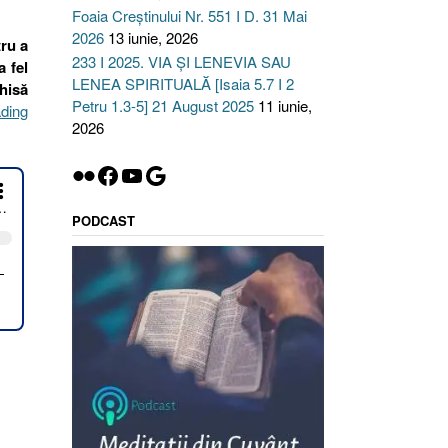
Foaia Creștinului Nr. 551 I D. 31 Mai
2026
13 iunie, 2026
tru a
233 I 2025. VIA ȘI LENEVIA SAU
a fel
LENEA SPIRITUALĂ [Isaia 5.7 I 2
chisă
Petru 1.3-5] 21 August 2025
11 iunie,
ading
2026
Flickr
Facebook
YouTube
Google
PODCAST