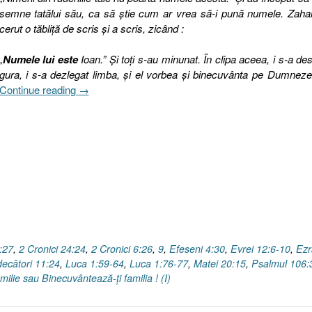
semne tatălui său, ca să ştie cum ar vrea să-i pună numele. Zaha
cerut o tăbliţă de scris şi a scris, zicând :
„
Numele lui este
Ioan.” Şi toţi s-au minunat. În clipa aceea, i s-a de
gura, i s-a dezlegat limba, şi el vorbea şi binecuvânta pe Dumne
„Binecuvântează-
Continue reading
→
ţi
familia
sau
Tatăl
responsabil
(I),
Luca
1.59-
64,
76-
:27
,
2 Cronici 24:24
,
2 Cronici 6:26
,
9
,
Efeseni 4:30
,
Evrei 12:6-10
,
Ezr
77”
ecători 11:24
,
Luca 1:59-64
,
Luca 1:76-77
,
Matei 20:15
,
Psalmul 106:
amilie sau Binecuvântează-ţi familia ! (I)