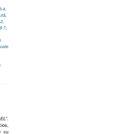
8.4
,
ută
,
12
,
 9.7
,
i
oate
,
u
 EL
”.
cios,
e cu