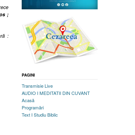
zece
os ;
ră :
PAGINI
Transmisie Live
AUDIO I MEDITATII DIN CUVANT
Acasă
Programări
Text I Studiu Biblic