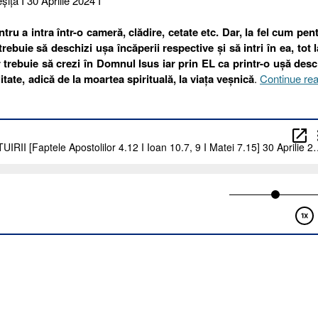
şiţa I 30 Aprilie 2024 I
ru a intra într-o cameră, clădire, cetate etc. Dar, la fel cum pen
rebuie să deschizi ușa încăperii respective și să intri în ea, tot l
r trebuie să crezi în Domnul Isus iar prin EL ca printr-o ușă des
litate, adică de la moartea spirituală, la viața veșnică
.
Continue re