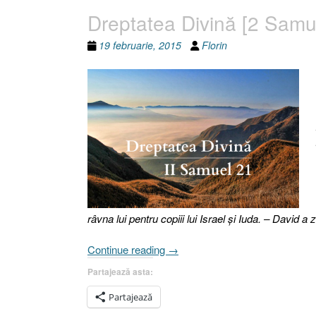
Dreptatea Divină [2 Samue
19 februarie, 2015
Florin
râvna lui pentru copiii lui Israel şi Iuda. – David a z
„Dreptatea
Continue reading
→
Divină
Partajează asta:
[2
Samuel
Partajează
21.1-