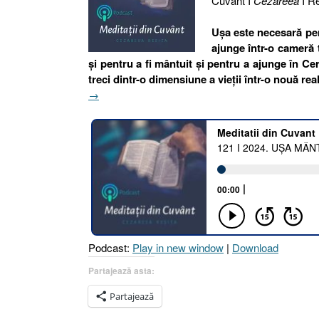
Cuvânt I
Cezareea
I Re
Uşa este necesară pent
ajunge într-o cameră t
și pentru a fi mântuit și pentru a ajunge în Ce
treci dintr-o dimensiune a vieții într-o nouă rea
„121
→
I
2024.
UȘA
MÂNTUIRII
[Faptele
Apostolilor
4.12
I
Ioan
Podcast:
Play in new window
|
Download
10.7,
9
Partajează asta:
I
Partajează
Matei
7.15]