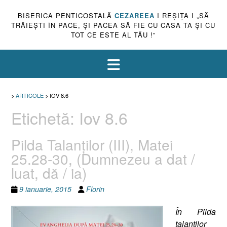
BISERICA PENTICOSTALĂ
CEZAREEA
I REŞIŢA I „SĂ
TRĂIEŞTI ÎN PACE, ŞI PACEA SĂ FIE CU CASA TA ŞI CU
TOT CE ESTE AL TĂU !”
>
ARTICOLE
>
IOV 8.6
Etichetă:
Iov 8.6
Pilda Talanţilor (III), Matei
25.28-30, (Dumnezeu a dat /
luat, dă / ia)
9 ianuarie, 2015
Florin
În Pilda
talanţilor