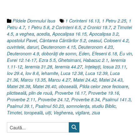
13]”
Pildele Domnului Isus
1 Corinteni 16.13
,
1 Petru 2.25
,
1
Petru 4.7
,
1 Petru 5.8
,
2 Corinteni 6.5
,
2 Cronici 19.7
,
2 Timotei
4.5
,
a veghea
,
acedia
,
Apocalipsa 16.15
,
Apocalipsa 3.2
,
apostolul Pavel
,
Cântarea Cântărilor 5.2
,
ceasul
,
Coloseni 4.2
,
cuvintele
,
daruri
,
Deuteronom 4.15
,
Deuteronom 4.23
,
Deuteronom 4.9
,
doborâţi de somn
,
Eden
,
Efeseni 6.18
,
Eu vin
,
Evrei 12.14-17
,
Ezra 5.5
,
Ghetsimani
,
Habacuc 2.1
,
Ieremia
1.11-12
,
Ieremia 31.28
,
Ieremia 44.27
,
înţelepţi
,
Iosua 23.11
,
Iov 29.4
,
Iov 8.6
,
lehamite
,
Luca 12.38
,
Luca 12.39
,
Luca
21.36
,
Marcu 13.35
,
Marcu 4.27
,
Matei 24.42
,
Matei 24.43
,
Matei 26.38
,
Matei 26.40
,
oboseală
,
Pilda celor zece fecioare
,
plictiseală
,
plin de rouă
,
Proverbe 16.17
,
Proverbe 19.16
,
Proverbe 2.11
,
Proverbe 24.12
,
Proverbe 8.34
,
Psalmul 141.3
,
Psalmul 39.1
,
Psalmul 50.23
,
somnolenţa
,
studiu Biblic
,
Timotei
,
toropeală
,
uiţi
,
Vegherea
,
vigilare
,
ziua