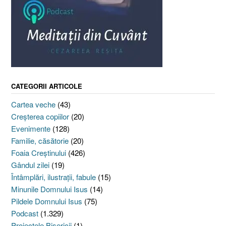
CATEGORII ARTICOLE
Cartea veche
(43)
Creşterea copiilor
(20)
Evenimente
(128)
Familie, căsătorie
(20)
Foaia Creştinului
(426)
Gândul zilei
(19)
Întâmplări, ilustraţii, fabule
(15)
Minunile Domnului Isus
(14)
Pildele Domnului Isus
(75)
Podcast
(1.329)
Proiectele Bisericii
(1)