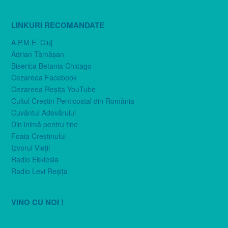
LINKURI RECOMANDATE
A.P.M.E. Cluj
Adrian Tămăşan
Biserica Betania Chicago
Cezareea Facebook
Cezareea Reşiţa YouTube
Cultul Creştin Penticostal din România
Cuvântul Adevărului
Din inimă pentru tine
Foaia Creştinului
Izvorul Vieţii
Radio Ekklesia
Radio Levi Reşiţa
VINO CU NOI !