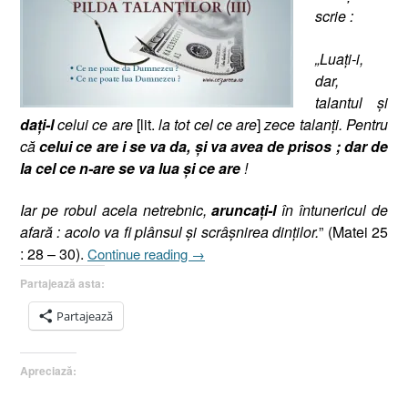
scrie :
„Luaţi-i,
dar,
talantul şi
da
ţi-l
celui ce are
[lit.
la tot cel ce are
]
zece talanţi. Pentru
că
celui ce are i se va da, şi va avea de prisos ; dar de
la cel ce n-are se va lua şi ce are
!
Iar pe robul acela netrebnic,
aruncaţi-l
în întunericul de
afară : acolo va fi plânsul şi scrâşnirea dinţilor.
” (Matei 25
„Pilda
: 28 – 30).
Continue reading
→
Talanţilor
Partajează asta:
(III),
Matei
Partajează
25.28-
30,
Apreciază:
(Dumnezeu
a