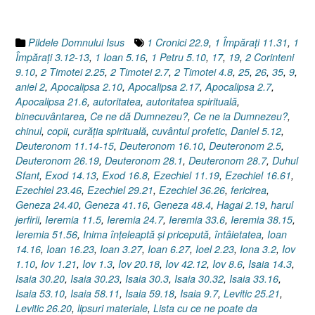
dat
/
luat,
Pildele Domnului Isus
1 Cronici 22.9
,
1 Împăraţi 11.31
,
1
dă
Împăraţi 3.12-13
,
1 Ioan 5.16
,
1 Petru 5.10
,
17
,
19
,
2 Corinteni
/
9.10
,
2 Timotei 2.25
,
2 Timotei 2.7
,
2 Timotei 4.8
,
25
,
26
,
35
,
9
,
ia)”
aniel 2
,
Apocalipsa 2.10
,
Apocalipsa 2.17
,
Apocalipsa 2.7
,
Apocalipsa 21.6
,
autoritatea
,
autoritatea spirituală
,
binecuvântarea
,
Ce ne dă Dumnezeu?
,
Ce ne ia Dumnezeu?
,
chinul
,
copii
,
curăţia spirituală
,
cuvântul profetic
,
Daniel 5.12
,
Deuteronom 11.14-15
,
Deuteronom 16.10
,
Deuteronom 2.5
,
Deuteronom 26.19
,
Deuteronom 28.1
,
Deuteronom 28.7
,
Duhul
Sfant
,
Exod 14.13
,
Exod 16.8
,
Ezechiel 11.19
,
Ezechiel 16.61
,
Ezechiel 23.46
,
Ezechiel 29.21
,
Ezechiel 36.26
,
fericirea
,
Geneza 24.40
,
Geneza 41.16
,
Geneza 48.4
,
Hagai 2.19
,
harul
jerfirii
,
Ieremia 11.5
,
Ieremia 24.7
,
Ieremia 33.6
,
Ieremia 38.15
,
Ieremia 51.56
,
Inima înţeleaptă şi pricepută
,
întâietatea
,
Ioan
14.16
,
Ioan 16.23
,
Ioan 3.27
,
Ioan 6.27
,
Ioel 2.23
,
Iona 3.2
,
Iov
1.10
,
Iov 1.21
,
Iov 1.3
,
Iov 20.18
,
Iov 42.12
,
Iov 8.6
,
Isaia 14.3
,
Isaia 30.20
,
Isaia 30.23
,
Isaia 30.3
,
Isaia 30.32
,
Isaia 33.16
,
Isaia 53.10
,
Isaia 58.11
,
Isaia 59.18
,
Isaia 9.7
,
Levitic 25.21
,
Levitic 26.20
,
lipsuri materiale
,
Lista cu ce ne poate da