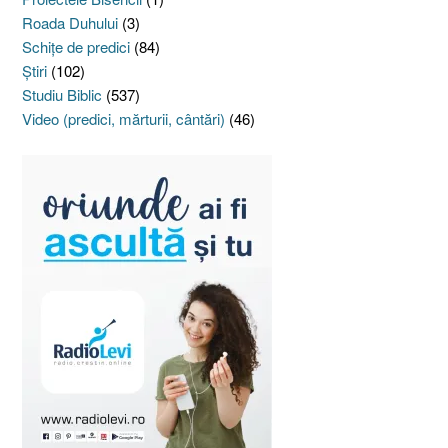
Roada Duhului
(3)
Schiţe de predici
(84)
Ştiri
(102)
Studiu Biblic
(537)
Video (predici, mărturii, cântări)
(46)