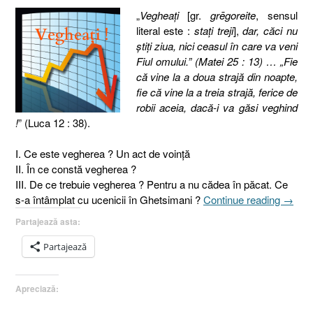
„
Vegheaţi
[gr.
grēgoreite
, sensul
literal este :
staţi treji
],
dar, căci nu
ştiţi ziua, nici ceasul în care va veni
Fiul omului.” (Matei 25 : 13) … „Fie
că vine la a doua strajă din noapte,
fie că vine la a treia strajă, ferice de
robii aceia, dacă-i va găsi veghind
!
” (Luca 12 : 38).
I. Ce este vegherea ? Un act de voinţă
II. În ce constă vegherea ?
III. De ce trebuie vegherea ? Pentru a nu cădea în păcat. Ce
„Pilda
s-a întâmplat cu ucenicii în Ghetsimani ?
Continue reading
→
celor
Partajează asta:
zece
fecioa
Partajează
4.
Veghe
Apreciază:
[Matei
25.1-