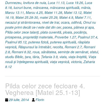
Dumnezeu
,
lovitura de nuia
,
Luca 11.13
,
Luca 19.26
,
Luca
8.18
,
lucruri bune
,
mâncarea
,
mâncarea spirituală
,
mânia
,
Marcu 13.11
,
Marcu 4.25
,
Matei 11.28
,
Matei 13.12
,
Matei
16.19
,
Matei 25.28-30
,
matei 25.29
,
Matei 4.9
,
Matei 7.11
,
necazul şi strâmtorarea
,
nivel de trai
,
ocara
,
odihnă
,
Omul nu
poate primi decât ce-i este dat din cer
,
pacea
,
pâinea şi apa
,
Pilda celor zece talanţi
,
plata cuvenită
,
ploaia
,
pocăinţa
,
priceperea
,
proprietăţi materiale
,
Proverbe 1.27
,
Psalmul 37.4
,
Psalmul 85.12
,
puterea fizică
,
puterea spirituală
,
răsplata
veşnică
,
Răspunsul la întrebări
,
recolta
,
Romani 2.7
,
Romani
2.8
,
Romani 8.32
,
roua
,
sănătatea
,
seminţe de semănat
,
sfatul
,
studiu Biblic
,
ţara
,
tăria
,
Ţefania 3.9
,
viata
,
viaţa liniştită
,
Viaţa
nouă şi înţelegerea spirituală
,
viaţa veşnică
,
victoria
,
Zaharia
8.12
Pilda celor zece fecioare 4.
Vegherea [Matei 25.1-13]
29 iulie, 2014
Florin