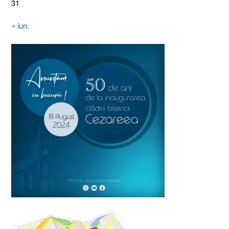
31
« iun.