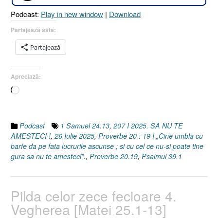
Proverbe
Podcast:
Play in new window
|
Download
20.19
I
Partajează asta:
1
Partajează
Samuel
24.13
I
Apreciază:
Psalmul
Încarc...
39.1]
26
Iulie
2025”
Podcast
1 Samuel 24.13
,
207 I 2025. SA NU TE
AMESTECI !
,
26 Iulie 2025
,
Proverbe 20 : 19 I „Cine umbla cu
barfe da pe fata lucrurile ascunse ; si cu cel ce nu-si poate tine
gura sa nu te amesteci”.
,
Proverbe 20.19
,
Psalmul 39.1
Pilda celor zece fecioare 4.
Vegherea [Matei 25.1-13]