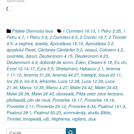
Apreciază:
[Matei
25.1-
Încarc...
13]”
Pildele Domnului Isus
1 Corinteni 16.13
,
1 Petru 2.25
,
1
Petru 4.7
,
1 Petru 5.8
,
2 Corinteni 6.5
,
2 Cronici 19.7
,
2 Timotei
4.5
,
a veghea
,
acedia
,
Apocalipsa 16.15
,
Apocalipsa 3.2
,
apostolul Pavel
,
Cântarea Cântărilor 5.2
,
ceasul
,
Coloseni 4.2
,
cuvintele
,
daruri
,
Deuteronom 4.15
,
Deuteronom 4.23
,
Deuteronom 4.9
,
doborâţi de somn
,
Eden
,
Efeseni 6.18
,
Eu vin
,
Evrei 12.14-17
,
Ezra 5.5
,
Ghetsimani
,
Habacuc 2.1
,
Ieremia
1.11-12
,
Ieremia 31.28
,
Ieremia 44.27
,
înţelepţi
,
Iosua 23.11
,
Iov 29.4
,
Iov 8.6
,
lehamite
,
Luca 12.38
,
Luca 12.39
,
Luca
21.36
,
Marcu 13.35
,
Marcu 4.27
,
Matei 24.42
,
Matei 24.43
,
Matei 26.38
,
Matei 26.40
,
oboseală
,
Pilda celor zece fecioare
,
plictiseală
,
plin de rouă
,
Proverbe 16.17
,
Proverbe 19.16
,
Proverbe 2.11
,
Proverbe 24.12
,
Proverbe 8.34
,
Psalmul 141.3
,
Psalmul 39.1
,
Psalmul 50.23
,
somnolenţa
,
studiu Biblic
,
Timotei
,
toropeală
,
uiţi
,
Vegherea
,
vigilare
,
ziua