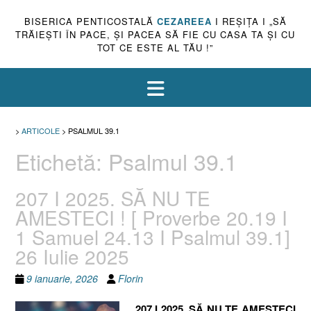
BISERICA PENTICOSTALĂ
CEZAREEA
I REŞIŢA I „SĂ
TRĂIEŞTI ÎN PACE, ŞI PACEA SĂ FIE CU CASA TA ŞI CU
TOT CE ESTE AL TĂU !”
>
ARTICOLE
>
PSALMUL 39.1
Etichetă:
Psalmul 39.1
207 I 2025. SĂ NU TE
AMESTECI ! [ Proverbe 20.19 I
1 Samuel 24.13 I Psalmul 39.1]
26 Iulie 2025
9 ianuarie, 2026
Florin
207 I 2025. SĂ NU TE AMESTECI