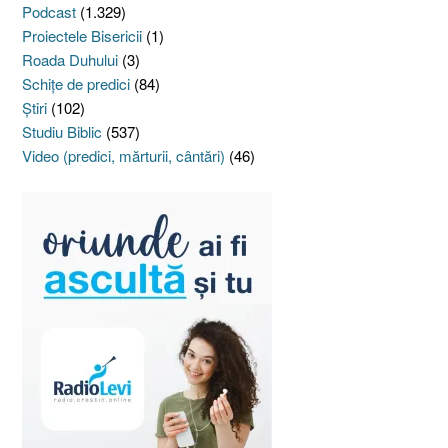
Podcast
(1.329)
Proiectele Bisericii
(1)
Roada Duhului
(3)
Schiţe de predici
(84)
Ştiri
(102)
Studiu Biblic
(537)
Video (predici, mărturii, cântări)
(46)