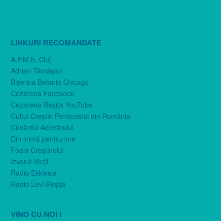
LINKURI RECOMANDATE
A.P.M.E. Cluj
Adrian Tămăşan
Biserica Betania Chicago
Cezareea Facebook
Cezareea Reşiţa YouTube
Cultul Creştin Penticostal din România
Cuvântul Adevărului
Din inimă pentru tine
Foaia Creştinului
Izvorul Vieţii
Radio Ekklesia
Radio Levi Reşiţa
VINO CU NOI !