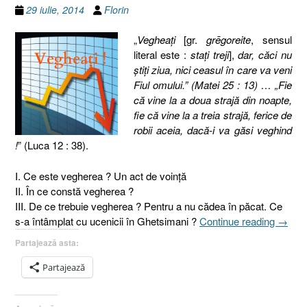
29 iulie, 2014
Florin
„
Vegheaţi
[gr.
grēgoreite
, sensul
literal este :
staţi treji
],
dar, căci nu
ştiţi ziua, nici ceasul în care va veni
Fiul omului.” (Matei 25 : 13) … „Fie
că vine la a doua strajă din noapte,
fie că vine la a treia strajă, ferice de
robii aceia, dacă-i va găsi veghind
!
” (Luca 12 : 38).
I. Ce este vegherea ? Un act de voinţă
II. În ce constă vegherea ?
III. De ce trebuie vegherea ? Pentru a nu cădea în păcat. Ce
„Pilda
s-a întâmplat cu ucenicii în Ghetsimani ?
Continue reading
→
celor
Partajează asta:
zece
fecioa
Partajează
4.
Veghe