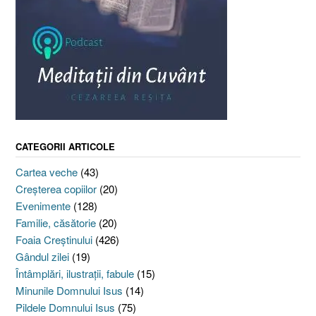
CATEGORII ARTICOLE
Cartea veche
(43)
Creşterea copiilor
(20)
Evenimente
(128)
Familie, căsătorie
(20)
Foaia Creştinului
(426)
Gândul zilei
(19)
Întâmplări, ilustraţii, fabule
(15)
Minunile Domnului Isus
(14)
Pildele Domnului Isus
(75)