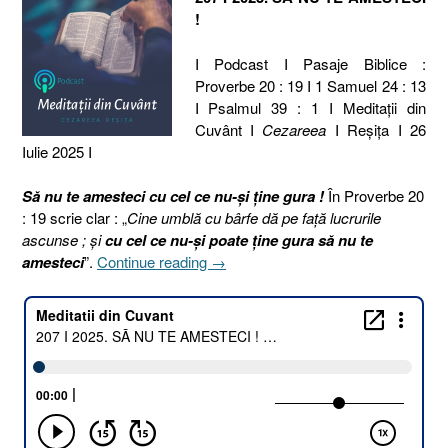
!
I Podcast I Pasaje Biblice :
Proverbe 20 : 19 I 1 Samuel 24 : 13
I Psalmul 39 : 1 I Meditaţii din
Cuvânt I
Cezareea
I Reşiţa I 26
Iulie 2025 I
Să nu te amesteci cu cel ce nu-și ține gura !
În Proverbe 20
: 19 scrie clar : „
Cine umblă cu bârfe dă pe faţă lucrurile
ascunse ; şi
cu cel ce nu-şi poate ţine gura să nu te
„207
amesteci
”.
Continue reading
→
I
2025.
SĂ
NU
TE
AMESTECI
!
[