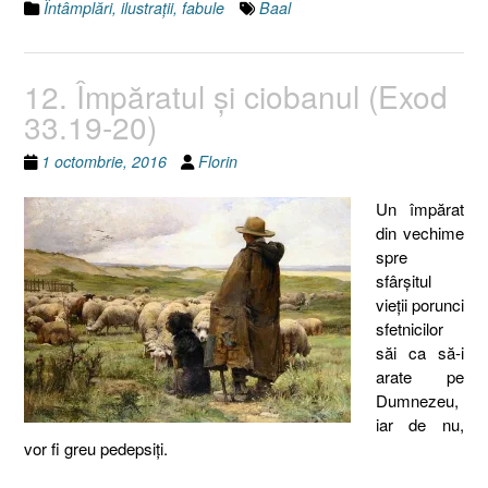
Întâmplări, ilustraţii, fabule
Baal
12. Împăratul şi ciobanul (Exod
33.19-20)
1 octombrie, 2016
Florin
Un împărat
din vechime
spre
sfârșitul
vieții porunci
sfetnicilor
săi ca să-i
arate pe
Dumnezeu,
iar de nu,
vor fi greu pedepsiți.