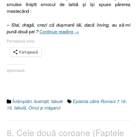
smulse liniştit smocul de iarbă şi îşi spuse părerea
mestecând :
–
Stai, dragă, crezi că duşmanii tăi, dacă înving, au să-mi
„9.
pună două şei ?
Continue reading
→
Omul
Partajează asta:
şi
măgarul
Partajează
(Romani
7.18-
Apreciază:
19)”
Întâmplări, ilustraţii, fabule
Epistola către Romani 7.18-
19
,
fabulă
,
Omul şi măgarul
8. Cele două coroane (Faptele