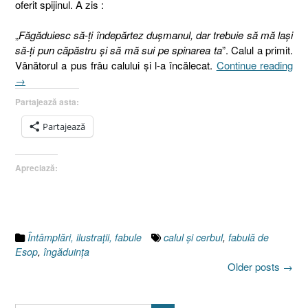
oferit spijinul. A zis :
„
Făgăduiesc să-ţi îndepărtez duşmanul, dar trebuie să mă laşi
să-ţi pun căpăstru şi să mă sui pe spinarea ta
”. Calul a primit.
„6.
Vânătorul a pus frâu calului şi l-a încălecat.
Continue reading
Îng
→
Partajează asta:
Partajează
Apreciază:
Întâmplări, ilustraţii, fabule
calul şi cerbul
,
fabulă de
Esop
,
îngăduinţa
Posts
Older posts
→
navigation