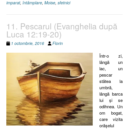
imparat
,
întâmplare
,
Moise
,
sfetnici
11. Pescarul (Evanghelia după
Luca 12:19-20)
1 octombrie, 2016
Florin
Într-o zi,
lângă un
lac, un
pescar
stătea la
umbră,
lângă barca
lui şi se
odihnea. Un
om bogat,
care vizita
orăşelul