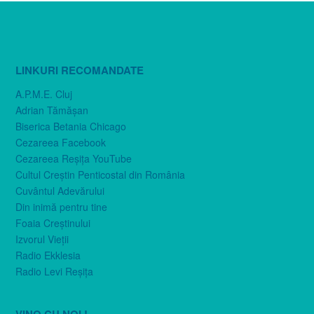
LINKURI RECOMANDATE
A.P.M.E. Cluj
Adrian Tămăşan
Biserica Betania Chicago
Cezareea Facebook
Cezareea Reşiţa YouTube
Cultul Creştin Penticostal din România
Cuvântul Adevărului
Din inimă pentru tine
Foaia Creştinului
Izvorul Vieţii
Radio Ekklesia
Radio Levi Reşiţa
VINO CU NOI !