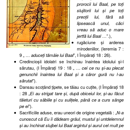
prorocii lui Baal, pe toţi
slujitorii lui şi pe toţi
preoţii lui, fără să
lipsească unul, căci
vreau să aduc o mare
jertfă lui Baal
…”.),
rugăciune şi arderea
mirodeniilor, (Ieremia 7 :
9 „ …
aduceţi tămâie lui Baal
”, I Împăraţi 18 : 26).
Credincioşii idolatri se închinau înaintea idolului şi-l
sărutau, (I Împăraţi 19 : 18 „ …
cei ce nu şi-au plecat
genunchii înaintea lui Baal şi a căror gură nu l-au
sărutat
”).
Dansau scoţând ţipete, se tăiau cu cuţite, (I Împăraţi 18
: 28 „
Ei au strigat tare şi, după obiceiul lor, şi-au făcut
tăieturi cu săbiile şi cu suliţele, până ce a curs sânge
pe ei
”).
Sacrificiile aduse, erau uneori de origine vegetală : „
N-a
cunoscut că Eu îi dădeam grâul, mustul şi untdelemnul
şi au închinat slujbei lui Baal argintul şi aurul cel mult pe