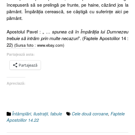
începuseră să se prelingă pe frunte, pe haine, căzând jos la
pământ. Împărăţia cerească, se câştigă cu suferinţe aici pe
pământ.
Apostolul Pavel : „ …
spunea că în Împărăţia lui Dumnezeu
trebuie să intrăm prin multe necazuri
”. (Faptele Apostolilor 14 :
22)
(Sursa foto : www.ebay.com)
Partajează asta:
Partajează
Apreciază:
Întâmplări, ilustraţii, fabule
Cele două coroane
,
Faptele
Apostolilor 14.22