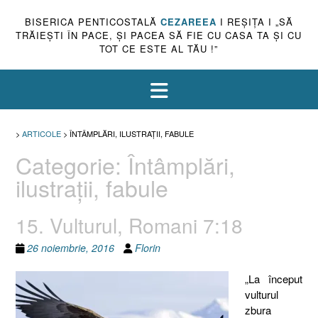
BISERICA PENTICOSTALĂ
CEZAREEA
I REŞIŢA I „SĂ
TRĂIEŞTI ÎN PACE, ŞI PACEA SĂ FIE CU CASA TA ŞI CU
TOT CE ESTE AL TĂU !”
>
ARTICOLE
>
ÎNTÂMPLĂRI, ILUSTRAŢII, FABULE
Categorie:
Întâmplări,
ilustraţii, fabule
15. Vulturul, Romani 7:18
26 noiembrie, 2016
Florin
„La început
vulturul
zbura