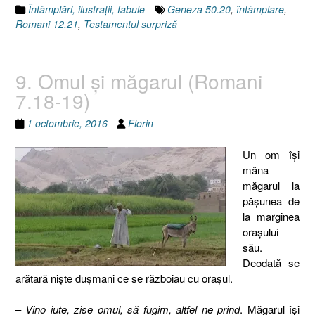
Întâmplări, ilustraţii, fabule
Geneza 50.20
,
întâmplare
,
Romani 12.21
,
Testamentul surpriză
9. Omul şi măgarul (Romani
7.18-19)
1 octombrie, 2016
Florin
Un om îşi
mâna
măgarul la
păşunea de
la marginea
oraşului
său.
Deodată se
arătară nişte duşmani ce se războiau cu oraşul.
–
Vino iute, zise omul, să fugim, altfel ne prind
. Măgarul îşi