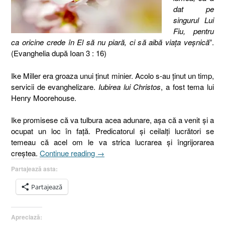
dat pe
singurul Lui
Fiu, pentru
ca oricine crede în El să nu piară, ci să aibă viaţa veşnică
”.
(Evanghelia după Ioan 3 : 16)
Ike Miller era groaza unui ţinut minier. Acolo s-au ţinut un timp,
servicii de evanghelizare.
Iubirea lui Christos
, a fost tema lui
Henry Moorehouse.
Ike promisese că va tulbura acea adunare, aşa că a venit şi a
ocupat un loc în faţă. Predicatorul şi ceilalţi lucrători se
temeau că acel om le va strica lucrarea şi îngrijorarea
„14.
creştea.
Continue reading
→
Iubirea
Partajează asta:
lui
Christos
Partajează
(Ike
Miller),
Apreciază:
Evanghelia