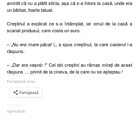
amintit că nu a plătit sticla, aşa că s-a întors la casă, unde era
un bărbat, foarte tatuat.
Creştinul a explicat ce s-a întâmplat, iar omul de la casă a
scanat produsul, care costa un euro.
– „
Nu era mare păcat !
„, a spus creştinul, la care casierul i-a
răspuns:
– „
Dar era veşnic !
” Cei doi creştini au rămas miraţi de acest
răspuns … primit de la cineva, de la care nu se aşteptau !
Partajează asta:
Partajează
Apreciază: