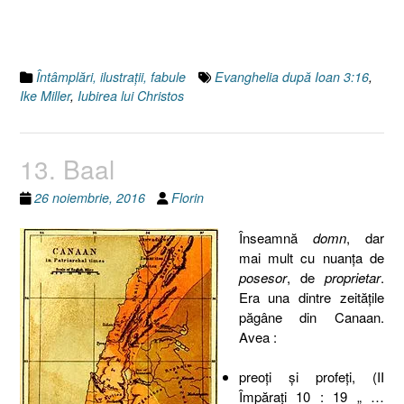
după
Ioan
3
:
Întâmplări, ilustraţii, fabule
Evanghelia după Ioan 3:16
,
16”
Ike Miller
,
Iubirea lui Christos
13. Baal
26 noiembrie, 2016
Florin
Înseamnă
domn
, dar
mai mult cu nuanţa de
posesor
, de
proprietar
.
Era una dintre zeităţile
păgâne din Canaan.
Avea :
preoţi şi profeţi, (II
Împăraţi 10 : 19 „ …