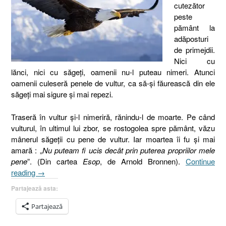
cutezător
peste
pământ la
adăposturi
de primejdii.
Nici cu
lănci, nici cu săgeţi, oamenii nu-l puteau nimeri. Atunci
oamenii culeseră penele de vultur, ca să-şi făurească din ele
săgeţi mai sigure şi mai repezi.
Traseră în vultur şi-l nimeriră, rănindu-l de moarte. Pe când
vulturul, în ultimul lui zbor, se rostogolea spre pământ, văzu
mânerul săgeţii cu pene de vultur. Iar moartea îi fu şi mai
amară : „
Nu puteam fi ucis decât prin puterea propriilor mele
pene
”. (Din cartea
Esop
, de Arnold Bronnen).
Continue
„15.
reading
→
Vulturul,
Partajează asta:
Romani
7:18”
Partajează