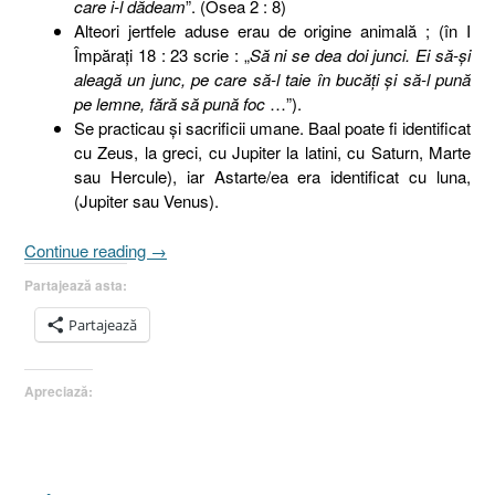
care i-l dădeam
”. (Osea 2 : 8)
Alteori jertfele aduse erau de origine animală ; (în I
Împăraţi 18 : 23 scrie : „
Să ni se dea doi junci. Ei să-şi
aleagă un junc, pe care să-l taie în bucăţi şi să-l pună
pe lemne, fără să pună foc
…”).
Se practicau şi sacrificii umane. Baal poate fi identificat
cu Zeus, la greci, cu Jupiter la latini, cu Saturn, Marte
sau Hercule), iar Astarte/ea era identificat cu luna,
(Jupiter sau Venus).
„13.
Continue reading
→
Baal”
Partajează asta:
Partajează
Apreciază: