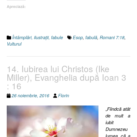
Apreciază:
Întâmplări, ilustraţii, fabule
Esop
,
fabulă
,
Romani 7:18
,
Vulturul
14. Iubirea lui Christos (Ike
Miller), Evanghelia după Ioan 3
: 16
26 noiembrie, 2016
Florin
„
Fiindcă atât
de mult a
iubit
Dumnezeu
lumea, că a