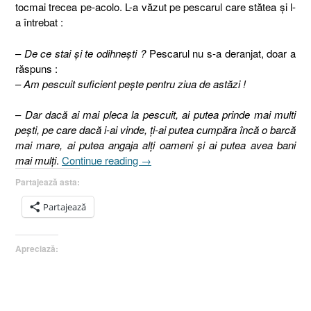
tocmai trecea pe-acolo. L-a văzut pe pescarul care stătea şi l-
a întrebat :
–
De ce stai şi te odihneşti ?
Pescarul nu s-a deranjat, doar a
răspuns :
–
Am pescuit suficient peşte pentru ziua de astăzi !
–
Dar dacă ai mai pleca la pescuit, ai putea prinde mai multi
peşti, pe care dacă i-ai vinde, ţi-ai putea cumpăra încă o barcă
mai mare, ai putea angaja alţi oameni şi ai putea avea bani
„11. Pescarul
mai mulţi
.
Continue reading
→
(Evanghelia
Partajează asta:
după
Luca
Partajează
12:19-
20)”
Apreciază: