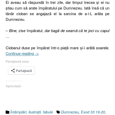
Ei aveau să răspundă în trei zile, dar timpul trecea și ei nu
ştiau cum să arate împăratului pe Dumnezeu. Iată însă că un
tânăr cioban se angajază el la sarcina de a-i-L arăta pe
Dumnezeu.
–
Bine,
zise împăratul,
dar bagă de seamă că te joci cu capul
…
Ciobanul duse pe împărat într-o piață mare și-i arătă soarele.
„12. Împăratul
Continue reading
→
şi
Partajează asta:
ciobanul
(Exod
Partajează
33.19-
20)”
Apreciază:
Întâmplări, ilustraţii, fabule
Dumnezeu
,
Exod 33.19-20
,