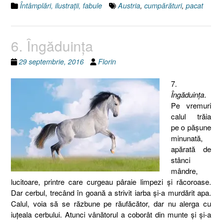
Întâmplări, ilustraţii, fabule
Austria
,
cumpărături
,
pacat
6. Îngăduinţa
29 septembrie, 2016
Florin
7.
Îngăduinţa
.
Pe vremuri
calul trăia
pe o păşune
minunată,
apărată de
stânci
mândre,
lucitoare, printre care curgeau pâraie limpezi şi răcoroase.
Dar cerbul, trecând în goană a strivit iarba şi-a murdărit apa.
Calul, voia să se răzbune pe răufăcător, dar nu alerga cu
iuţeala cerbului. Atunci vânătorul a coborât din munte şi şi-a