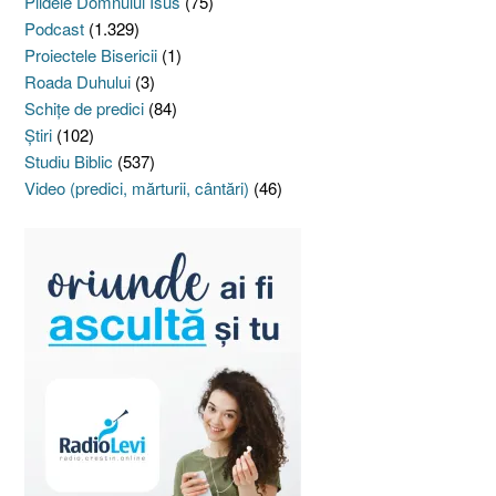
Pildele Domnului Isus
(75)
Podcast
(1.329)
Proiectele Bisericii
(1)
Roada Duhului
(3)
Schiţe de predici
(84)
Ştiri
(102)
Studiu Biblic
(537)
Video (predici, mărturii, cântări)
(46)