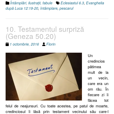
Întâmplări, ilustraţii, fabule
Eclesiastul 6.3
,
Evanghelia
după Luca 12:19-20
,
întâmplare
,
pescarul
10. Testamentul surpriză
(Geneza 50.20)
1 octombrie, 2016
Florin
Un
credincios
pătimea
mult de la
un vecin,
care era un
om rău. În
fiecare zi îi
făcea tot
felul de neajunsuri. Cu toate acestea, pe patul de moarte,
credinciosul îi lăsă prin testament vecinului său care-l