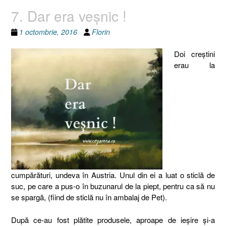
7. Dar era veşnic !
1 octombrie, 2016
Florin
Doi creştini
erau la
cumpărături, undeva în Austria. Unul din ei a luat o sticlă de
suc, pe care a pus-o în buzunarul de la piept, pentru ca să nu
se spargă, (fiind de sticlă nu în ambalaj de Pet).
După ce-au fost plătite produsele, aproape de ieşire şi-a