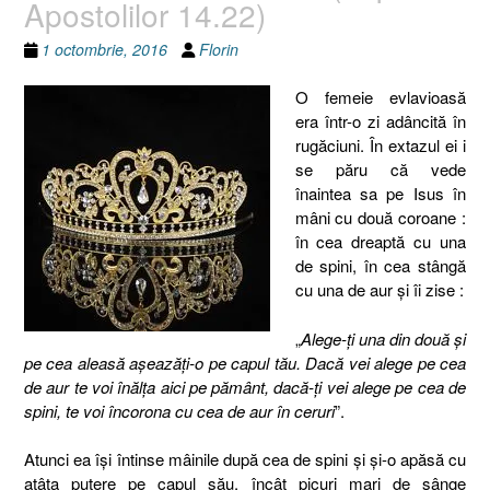
Apostolilor 14.22)
1 octombrie, 2016
Florin
O femeie evlavioasă
era într-o zi adâncită în
rugăciuni. În extazul ei i
se păru că vede
înaintea sa pe Isus în
mâni cu două coroane :
în cea dreaptă cu una
de spini, în cea stângă
cu una de aur și îi zise :
„
Alege-ţi una din două și
pe cea aleasă așeazăţi-o pe capul tău. Dacă vei alege pe cea
de aur te voi înălța aici pe pământ, dacă-ți vei alege pe cea de
spini, te voi încorona cu cea de aur în ceruri
”.
Atunci ea îşi întinse mâinile după cea de spini şi şi-o apăsă cu
atâta putere pe capul său, încât picuri mari de sânge