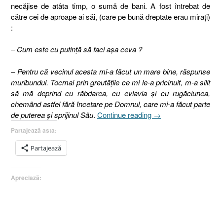
necăjise de atâta timp, o sumă de bani. A fost întrebat de
către cei de aproape ai săi, (care pe bună dreptate erau miraţi)
:
– Cum este cu putinţă să faci aşa ceva ?
–
Pentru că vecinul acesta mi-a făcut un mare bine, răspunse
muribundul. Tocmai prin greutăţile ce mi le-a pricinuit, m-a silit
să mă deprind cu răbdarea, cu evlavia şi cu rugăciunea,
chemând astfel fără încetare pe Domnul, care mi-a făcut parte
„10. Testamentul
de puterea şi sprijinul Său
.
Continue reading
→
surpriză
Partajează asta:
(Geneza
50.20)”
Partajează
Apreciază: