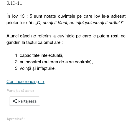
3.10-11]
În Iov 13 : 5 sunt notate cuvintele pe care Iov le-a adresat
prietenilor săi : „
O, de aţi fi tăcut, ce înţelepciune aţi fi arătat !
”
Atunci când ne referim la cuvintele pe care le putem rosti ne
gândim la faptul că omul are :
capacitate intelectuală,
autocontrol (puterea de-a se controla),
voinţă şi înfăptuire.
„Vorbirea
Continue reading
→
sau
Partajează asta:
Izvorul,
conducta
Partajează
şi
robinetul
Apreciază:
4.
Robinetul