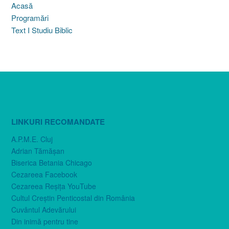
Acasă
Programări
Text I Studiu Biblic
LINKURI RECOMANDATE
A.P.M.E. Cluj
Adrian Tămăşan
Biserica Betania Chicago
Cezareea Facebook
Cezareea Reşiţa YouTube
Cultul Creştin Penticostal din România
Cuvântul Adevărului
Din inimă pentru tine