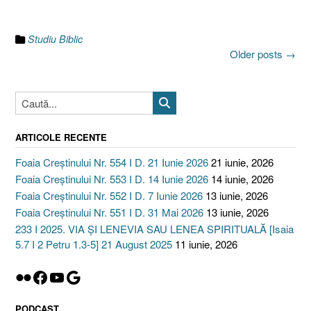
sau
Stăpânirea
de
Studiu Biblic
sine
Posts
Older posts
→
[Iacov
navigation
3.10-
11]”
ARTICOLE RECENTE
Foaia Creștinului Nr. 554 I D. 21 Iunie 2026
21 iunie, 2026
Foaia Creștinului Nr. 553 I D. 14 Iunie 2026
14 iunie, 2026
Foaia Creștinului Nr. 552 I D. 7 Iunie 2026
13 iunie, 2026
Foaia Creștinului Nr. 551 I D. 31 Mai 2026
13 iunie, 2026
233 I 2025. VIA ȘI LENEVIA SAU LENEA SPIRITUALĂ [Isaia
5.7 I 2 Petru 1.3-5] 21 August 2025
11 iunie, 2026
Flickr
Facebook
YouTube
Google
PODCAST