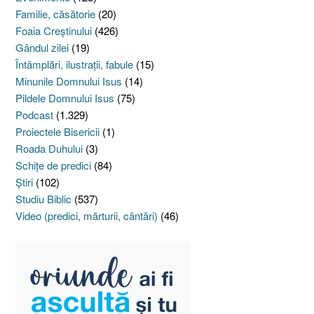
Familie, căsătorie
(20)
Foaia Creştinului
(426)
Gândul zilei
(19)
Întâmplări, ilustraţii, fabule
(15)
Minunile Domnului Isus
(14)
Pildele Domnului Isus
(75)
Podcast
(1.329)
Proiectele Bisericii
(1)
Roada Duhului
(3)
Schiţe de predici
(84)
Ştiri
(102)
Studiu Biblic
(537)
Video (predici, mărturii, cântări)
(46)