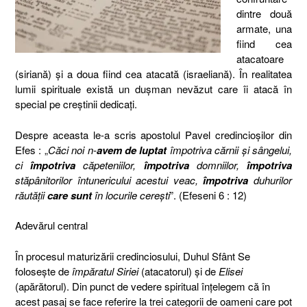
dintre două
armate, una
fiind cea
atacatoare
(siriană) şi a doua fiind cea atacată (israeliană). În realitatea
lumii spirituale există un duşman nevăzut care îi atacă în
special pe creştinii dedicaţi.
Despre aceasta le-a scris apostolul Pavel credincioşilor din
Efes : „
Căci noi n-
avem de luptat
împotriva cărnii şi sângelui,
ci
împotriva
căpeteniilor,
împotriva
domniilor,
împotriva
stăpânitorilor întunericului acestui veac,
împotriva
duhurilor
răutăţii
care sunt
în locurile cereşti
”. (Efeseni 6 : 12)
Adevărul central
În procesul maturizării credinciosului, Duhul Sfânt Se
foloseşte de
împăratul Siriei
(atacatorul) şi de
Elisei
(apărătorul). Din punct de vedere spiritual înţelegem că în
acest pasaj se face referire la trei categorii de oameni care pot