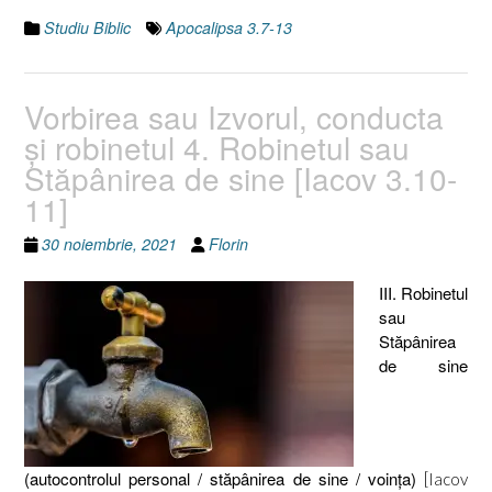
3.7-
Studiu Biblic
Apocalipsa 3.7-13
13]”
Vorbirea sau Izvorul, conducta
şi robinetul 4. Robinetul sau
Stăpânirea de sine [Iacov 3.10-
11]
30 noiembrie, 2021
Florin
III. Robinetul
sau
Stăpânirea
de sine
(autocontrolul personal / stăpânirea de sine / voinţa)
[Iacov