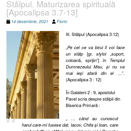
Stâlpul. Maturizarea spirituală
[Apocalipsa 3.7-13]
14 decembrie, 2021
Florin
III. Stâlpul (Apocalipsa 3:12)
„
Pe cel ce va birui îl voi face
un stâlp
[gr.
styloi
„suport,
coloană, sprijin”]
în Templul
Dumnezeului Meu, şi nu va
mai ieşi afară din el
…”.
(Apocalipsa 3 : 12)
În Galateni 2 : 9, apostolul
Pavel scria despre stâlpii din
Biserica Primară :
„ …
când au cunoscut
harul care-mi fusese dat, Iacov, Chifa şi Ioan, care