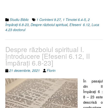
rău)
[Efeseni
6.12,
II
Studiu Biblic
1 Corinteni 9.27
,
1 Timotei 6.4-5
,
2
Împăraţi
Împăraţi 6.8-23
,
Despre războiul spiritual
,
Efeseni 6.12
,
Luca
6.8-
4.23 doctorul
23]”
Despre războiul spiritual I.
Introducere [Efeseni 6.12, II
Împăraţi 6.8-23]
21 decembrie, 2021
Florin
În pasajul
din II
Împăraţi 6 :
8 – 23 este
descrisă o
confruntare