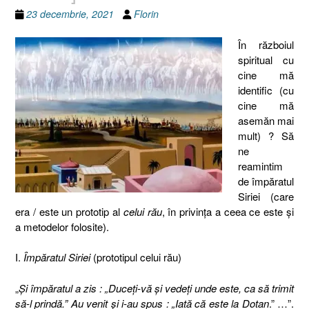
23 decembrie, 2021
Florin
În războiul
spiritual cu
cine mă
identific (cu
cine mă
asemăn mai
mult) ? Să
ne
reamintim
de împăratul
Siriei (care
era / este un prototip al
celui rău
, în privinţa a ceea ce este şi
a metodelor folosite).
I.
Împăratul Siriei
(prototipul celui rău)
„
Şi împăratul a zis : „Duceţi-vă şi vedeţi unde este, ca să trimit
să-l prindă.” Au venit şi i-au spus : „Iată că este la Dotan
.” …”.