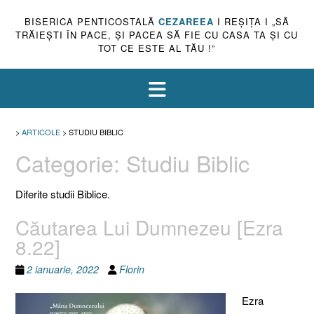
BISERICA PENTICOSTALĂ
CEZAREEA
I REŞIŢA I „SĂ
TRĂIEŞTI ÎN PACE, ŞI PACEA SĂ FIE CU CASA TA ŞI CU
TOT CE ESTE AL TĂU !”
>
ARTICOLE
>
STUDIU BIBLIC
Categorie:
Studiu Biblic
Diferite studii Biblice.
Căutarea Lui Dumnezeu [Ezra
8.22]
2 ianuarie, 2022
Florin
Ezra