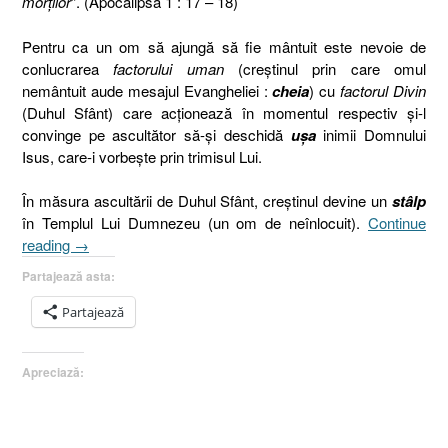
morţilor
”. (Apocalipsa 1 : 17 – 18)
Pentru ca un om să ajungă să fie mântuit este nevoie de
conlucrarea
factorului uman
(creştinul prin care omul
nemântuit aude mesajul Evangheliei :
cheia
) cu
factorul Divin
(Duhul Sfânt) care acţionează în momentul respectiv şi-l
convinge pe ascultător să-şi deschidă
uşa
inimii Domnului
Isus, care-i vorbeşte prin trimisul Lui.
În măsura ascultării de Duhul Sfânt, creştinul devine un
stâlp
în Templul Lui Dumnezeu (un om de neînlocuit).
Continue
„Biserica
reading
→
din
Partajează asta:
Filadelfia.
II.
Partajează
Cheia,
uşa
Apreciază:
şi
stâlpul.
Evanghelizarea
[Apocalipsa