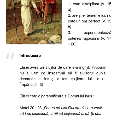
1. este disciplinat (v. 15
a),
2. are şi el temerile lui, nu
este un om perfect (v. 15
b),
3. experimentează
puterea rugăciunii (v. 17
– 20) !
Introducere
Elisei avea un slujitor de care s-a îngrijit. Probabil
nu a uitat ce înseamnă să fi slujitorul cuiva
deoarece el însuşi a fost slujitorul lui Ilie (II
Împăraţi 2 : 3)
Elisei este o personificare a Domnului Isus :
Matei 20 : 28 „
Pentru că nici Fiul omului n-a venit
să I se slujească, ci El să slujească şi să-Şi dea