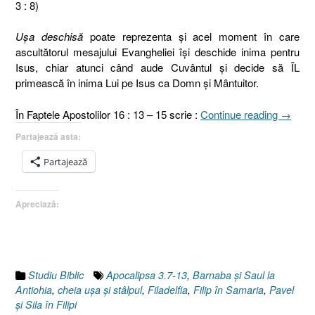
3 : 8)
Uşa deschisă
poate reprezenta şi acel moment în care
ascultătorul mesajului Evangheliei îşi deschide inima pentru
Isus, chiar atunci când aude Cuvântul şi decide să ÎL
primească în inima Lui pe Isus ca Domn şi Mântuitor.
„Biseri
În Faptele Apostolilor 16 : 13 – 15 scrie :
Continue reading
→
din
Partajează asta:
Filadelf
IV.
Partajează
Uşa.
Primire
Apreciază:
Mântuit
[Apocal
3.7-
13]”
Studiu Biblic
Apocalipsa 3.7-13
,
Barnaba şi Saul la
Antiohia
,
cheia uşa şi stâlpul
,
Filadelfia
,
Filip în Samaria
,
Pavel
şi Sila în Filipi