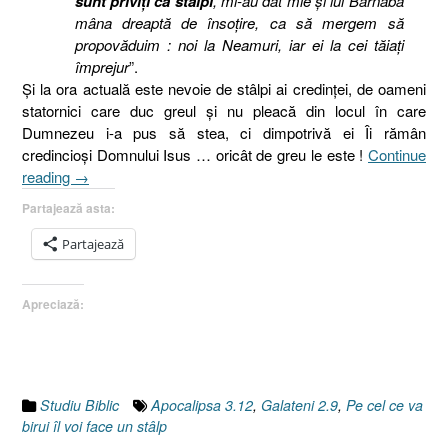
sunt priviţi ca stâlpi
, mi-au dat mie şi lui Barnaba
mâna dreaptă de însoţire, ca să mergem să
propovăduim : noi la Neamuri, iar ei la cei tăiaţi
împrejur
”.
Şi la ora actuală este nevoie de stâlpi ai credinţei, de oameni
statornici care duc greul şi nu pleacă din locul în care
Dumnezeu i-a pus să stea, ci dimpotrivă ei Îi rămân
credincioşi Domnului Isus … oricât de greu le este !
Continue
„Biserica
reading
→
din
Partajează asta:
Filadelfia.
V.
Partajează
Stâlpul.
Maturizarea
Apreciază:
spirituală
[Apocalipsa
3.7-
13]”
Studiu Biblic
Apocalipsa 3.12
,
Galateni 2.9
,
Pe cel ce va
birui îl voi face un stâlp