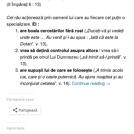
(II Împăraţi 6 : 13)
Cel rău
acţionează prin oamenii lui care au fiecare cel puţin o
specializare.
El :
are boala cercetărilor fără rost
(„
Duceţi-vă şi vedeţi
unde este … Au venit şi i-au spus : „Iată că este la
Dotan
”. v. 13),
vrea să deţină controlul asupra altora
/ vrea să-l
prindă pe omul Lui Dumnezeu („
să trimit să-l prindă
”. v.
13),
are supuşii lui de care se foloseşte
(„
A trimis acolo
cai, care şi o oaste puternică. Au ajuns noaptea şi au
„Despre
înconjurat cetatea
”. v. 14).
Continue reading
→
războiul
spiritual
Partajează asta:
II.
Împăratul
Partajează
Siriei
(prototipul
Apreciază:
celui