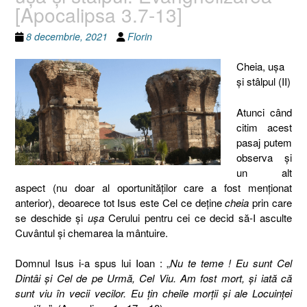
[Apocalipsa 3.7-13]
8 decembrie, 2021
Florin
Cheia, uşa
şi stâlpul (II)
Atunci când
citim acest
pasaj putem
observa şi
un alt
aspect (nu doar al oportunităţilor care a fost menţionat
anterior), deoarece tot Isus este Cel ce deţine
cheia
prin care
se deschide şi
uşa
Cerului pentru cei ce decid să-I asculte
Cuvântul şi chemarea la mântuire.
Domnul Isus i-a spus lui Ioan : „
Nu te teme ! Eu sunt Cel
Dintâi şi Cel de pe Urmă, Cel Viu. Am fost mort, şi iată că
sunt viu în vecii vecilor. Eu ţin cheile morţii şi ale Locuinţei