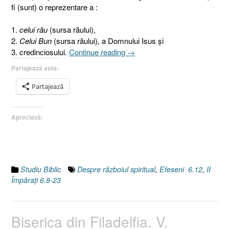
fi (sunt) o reprezentare a :
1.
celui rău
(sursa răului),
2.
Celui Bun
(sursa răului), a Domnului Isus şi
„Despre
3. credinciosului.
Continue reading
→
războiul
Partajează asta:
spiritual
I.
Partajează
Introducere
[Efeseni
Apreciază:
6.12,
II
Împăraţi
6.8-
23]”
Studiu Biblic
Despre războiul spiritual
,
Efeseni 6.12
,
II
Împăraţi 6.8-23
Biserica din Filadelfia. V.