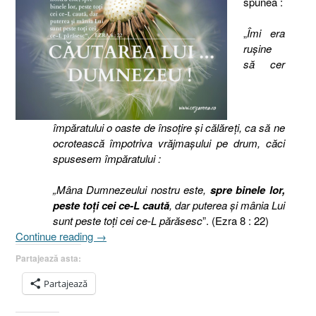
spunea :
„
Îmi era
ruşine
să cer
împăratului o oaste de însoţire şi călăreţi, ca să ne
ocrotească împotriva vrăjmaşului pe drum, căci
spusesem împăratului :
„Mâna Dumnezeului nostru este,
spre binele lor,
peste toţi cei ce-L caută
, dar puterea şi mânia Lui
sunt peste toţi cei ce-L părăsesc
”. (Ezra 8 : 22)
„Căutarea
Continue reading
→
Lui
Partajează asta:
Dumnezeu
[Ezra
Partajează
8.22]”