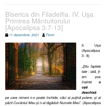
Biserica din Filadelfia. IV. Uşa.
Primirea Mântuitorului
[Apocalipsa 3.7-13]
11 decembrie, 2021
Florin
II. Uşa
(Apocalipsa
3 : 8)
„
Ştiu faptele
tale : iată, ţi-
am pus
înainte
o
uşă
deschisă
pe care nimeni n-o poate închide, căci ai puţină putere, şi ai
păzit Cuvântul Meu şi n-ai tăgăduit Numele Meu
”. (Apocalipsa