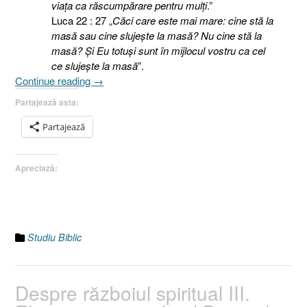
viaţa ca răscumpărare pentru mulţi
.”
Luca 22 : 27 „
Căci care este mai mare: cine stă la
masă sau cine slujeşte la masă? Nu cine stă la
masă? Şi Eu totuşi sunt în mijlocul vostru ca cel
ce slujeşte la masă
”.
„Despre
Continue reading
→
războiul
Partajează asta:
spiritual
IV.
Partajează
Slujitorul
[Efeseni
Apreciază:
6.12,
II
Împăraţi
6.8-
23]”
Studiu Biblic
Despre războiul spiritual III.