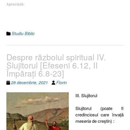
Apreciază:
Studiu Biblic
Despre războiul spiritual IV.
Slujitorul [Efeseni 6.12, II
Împăraţi 6.8-23]
28 decembrie, 2021
Florin
III. Slujitorul
Slujitorul (poate fi
credinciosul care învaţă
meseria
de creştin) :