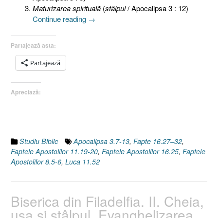
Maturizarea spirituală
(
stâlpul
/ Apocalipsa 3 : 12)
„Biserica
Continue reading
→
din
Filadelfia.
Partajează asta:
III.
Cheia.
Partajează
Evanghelizarea
[Apocalipsa
Apreciază:
3.7-
13]”
Studiu Biblic
Apocalipsa 3.7-13
,
Fapte 16.27–32
,
Faptele Apostolilor 11.19-20
,
Faptele Apostolilor 16.25
,
Faptele
Apostolilor 8.5-6
,
Luca 11.52
Biserica din Filadelfia. II. Cheia,
uşa şi stâlpul. Evanghelizarea