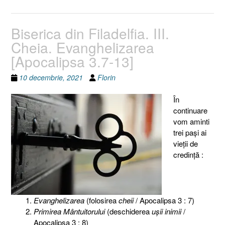
Biserica din Filadelfia. III.
Cheia. Evanghelizarea
[Apocalipsa 3.7-13]
10 decembrie, 2021
Florin
În
continuare
vom aminti
trei paşi ai
vieţii de
credinţă :
Evanghelizarea
(folosirea
cheii
/ Apocalipsa 3 : 7)
Primirea Mântuitorului
(deschiderea
uşii inimii
/
Apocalipsa 3 : 8)