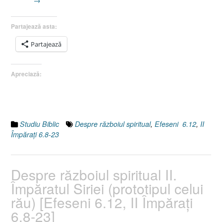
spiri
III.
Partajează asta:
Elis
:
Partajează
un
exe
Apreciază:
al
Dom
Isus
şi
al
Studiu Biblic
Despre războiul spiritual
,
Efeseni 6.12
,
II
urma
Împăraţi 6.8-23
Lui
[Efe
6.12
Despre războiul spiritual II.
II
Împăratul Siriei (prototipul celui
Împă
6.8-
rău) [Efeseni 6.12, II Împăraţi
23]”
6.8-23]