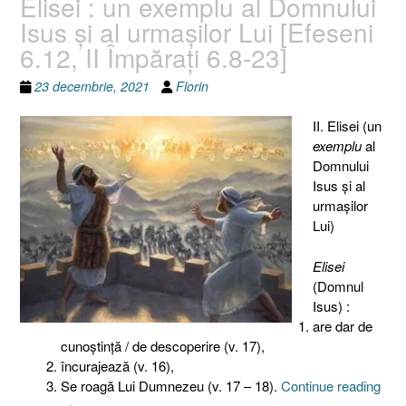
Elisei : un exemplu al Domnului
Isus şi al urmaşilor Lui [Efeseni
6.12, II Împăraţi 6.8-23]
23 decembrie, 2021
Florin
II. Elisei (un
exemplu
al
Domnului
Isus şi al
urmaşilor
Lui)
Elisei
(Domnul
Isus) :
are dar de
cunoştinţă / de descoperire (v. 17),
încurajează (v. 16),
„De
Se roagă Lui Dumnezeu (v. 17 – 18).
Continue reading
răzb
→