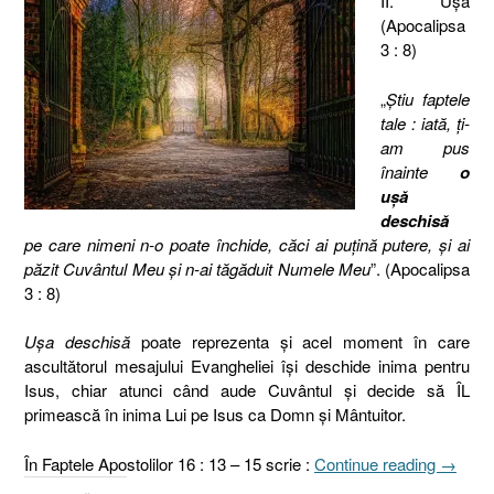
II. Uşa
(Apocalipsa
3 : 8)
„
Ştiu faptele
tale : iată, ţi-
am pus
înainte
o
uşă
deschisă
pe care nimeni n-o poate închide, căci ai puţină putere, şi ai
păzit Cuvântul Meu şi n-ai tăgăduit Numele Meu
”. (Apocalipsa
3 : 8)
Uşa deschisă
poate reprezenta şi acel moment în care
ascultătorul mesajului Evangheliei îşi deschide inima pentru
Isus, chiar atunci când aude Cuvântul şi decide să ÎL
primească în inima Lui pe Isus ca Domn şi Mântuitor.
„Biseri
În Faptele Apostolilor 16 : 13 – 15 scrie :
Continue reading
→
din