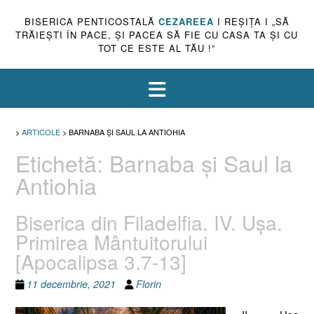
BISERICA PENTICOSTALĂ
CEZAREEA
I REŞIŢA I „SĂ
TRĂIEŞTI ÎN PACE, ŞI PACEA SĂ FIE CU CASA TA ŞI CU
TOT CE ESTE AL TĂU !”
>
ARTICOLE
>
BARNABA ŞI SAUL LA ANTIOHIA
Etichetă:
Barnaba şi Saul la
Antiohia
Biserica din Filadelfia. IV. Uşa.
Primirea Mântuitorului
[Apocalipsa 3.7-13]
11 decembrie, 2021
Florin