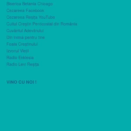
Biserica Betania Chicago
Cezareea Facebook
Cezareea Reşiţa YouTube
Cultul Creştin Penticostal din România
Cuvântul Adevărului
Din inimă pentru tine
Foaia Creştinului
Izvorul Vieţii
Radio Ekklesia
Radio Levi Reşiţa
VINO CU NOI !