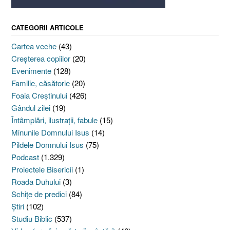
CATEGORII ARTICOLE
Cartea veche
(43)
Creşterea copiilor
(20)
Evenimente
(128)
Familie, căsătorie
(20)
Foaia Creştinului
(426)
Gândul zilei
(19)
Întâmplări, ilustraţii, fabule
(15)
Minunile Domnului Isus
(14)
Pildele Domnului Isus
(75)
Podcast
(1.329)
Proiectele Bisericii
(1)
Roada Duhului
(3)
Schiţe de predici
(84)
Ştiri
(102)
Studiu Biblic
(537)