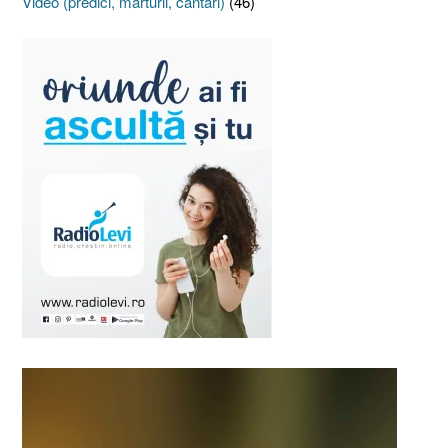
Video (predici, mărturii, cântări)
(46)