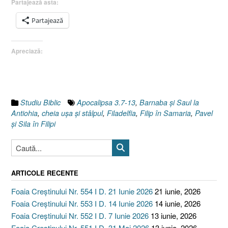
Partajează asta:
Filadelf
IV.
Partajează
Uşa.
Primire
Apreciază:
Mântuit
[Apocal
3.7-
13]”
Studiu Biblic
Apocalipsa 3.7-13
,
Barnaba şi Saul la
Antiohia
,
cheia uşa şi stâlpul
,
Filadelfia
,
Filip în Samaria
,
Pavel
şi Sila în Filipi
ARTICOLE RECENTE
Foaia Creștinului Nr. 554 I D. 21 Iunie 2026
21 iunie, 2026
Foaia Creștinului Nr. 553 I D. 14 Iunie 2026
14 iunie, 2026
Foaia Creștinului Nr. 552 I D. 7 Iunie 2026
13 iunie, 2026
Foaia Creștinului Nr. 551 I D. 31 Mai 2026
13 iunie, 2026