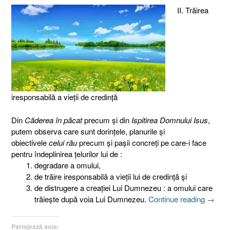
II. Trăirea
iresponsabilă a vieţii de credinţă
Din
Căderea în păcat
precum şi din
Ispitirea Domnului Isus
,
putem observa care sunt dorinţele, planurile şi
obiectivele
celui rău
precum şi paşii concreţi pe care-i face
pentru îndeplinirea ţelurilor lui de :
degradare a omului,
de trăire iresponsabilă a vieţii lui de credinţă şi
de distrugere a creaţiei Lui Dumnezeu : a omului care
„Creaţi
trăieşte după voia Lui Dumnezeu.
Continue reading
→
Lui
Dumne
Partajează asta: