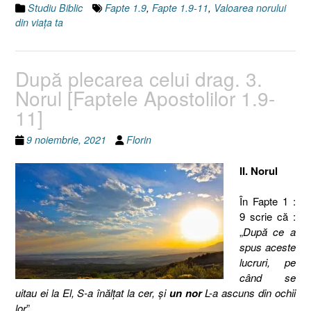
[Faptele
Studiu Biblic
Fapte 1.9
,
Fapte 1.9-11
,
Valoarea norului
Apostolilor
din viaţa ta
1.9-
11]”
După plecarea celui drag. 3.
Norul [Faptele Apostolilor 1.9-
11]
9 noiembrie, 2021
Florin
II. Norul
În Fapte 1 :
9 scrie că :
„
După ce a
spus aceste
lucruri, pe
când se
uitau ei la El, S-a înălţat la cer, şi
un nor
L-a ascuns din ochii
lor
”.