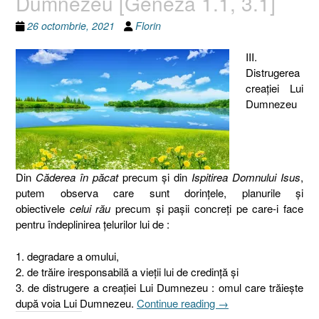
Dumnezeu [Geneza 1.1, 3.1]
26 octombrie, 2021
Florin
III.
Distrugerea
creaţiei Lui
Dumnezeu
Din
Căderea în păcat
precum şi din
Ispitirea Domnului Isus
,
putem observa care sunt dorinţele, planurile şi
obiectivele
celui rău
precum şi paşii concreţi pe care-i face
pentru îndeplinirea ţelurilor lui de :
1. degradare a omului,
2. de trăire iresponsabilă a vieţii lui de credinţă şi
3. de distrugere a creaţiei Lui Dumnezeu : omul care trăieşte
„Creaţia
după voia Lui Dumnezeu.
Continue reading
→
Lui