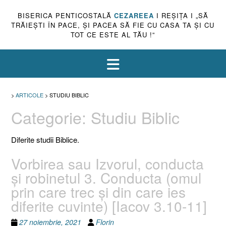
BISERICA PENTICOSTALĂ
CEZAREEA
I REŞIŢA I „SĂ
TRĂIEŞTI ÎN PACE, ŞI PACEA SĂ FIE CU CASA TA ŞI CU
TOT CE ESTE AL TĂU !”
>
ARTICOLE
>
STUDIU BIBLIC
Categorie:
Studiu Biblic
Diferite studii Biblice.
Vorbirea sau Izvorul, conducta
şi robinetul 3. Conducta (omul
prin care trec şi din care ies
diferite cuvinte) [Iacov 3.10-11]
27 noiembrie, 2021
Florin