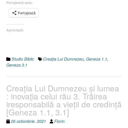
Partajează asta:
Dumnezeu
şi
Partajează
lumea
:
Apreciază:
inovaţia
celui
rău
4.
Distrugerea
Studiu Biblic
Creaţia Lui Dumnezeu
,
Geneza 1.1
,
creaţiei
Geneza 3.1
Lui
Dumnezeu
[Geneza
Creaţia Lui Dumnezeu şi lumea
1.1,
: inovaţia celui rău 3. Trăirea
3.1]”
iresponsabilă a vieţii de credinţă
[Geneza 1.1, 3.1]
26 octombrie, 2021
Florin