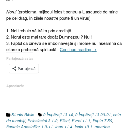
Norul
(problema, mijlocul folosit pentru a-L ascunde de mine
pe cel drag, în zilele noastre poate fi un virus)
1. Noi trebuie să trăim prin credinţă
2. Norul este mai tare decât Dumnezeu ? Nu !
3. Faptul că cineva se îmbolnăveşte şi moare nu înseamnă că
„După
el are o problemă spirituală !
Continue reading
→
plecarea
Partajează asta:
celui
drag.
Partajează
3.
Norul
Apreciază:
[Faptele
Apostolilor
1.9-
11]”
Studiu Biblic
2 Împăraţi 13.14
,
2 Împăraţi 13.20-21
,
cete
de moabiţi
,
Eclesiastul 3.1-2
,
Elisei
,
Evrei 11.1
,
Fapte 7.56
,
Faptele Apostolilor 1.9-11
,
Ioan 11.4
,
Isaia 19.1
,
moartea
,