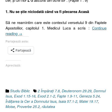
cer, şi un nor
L
-a ascuns din ochii lor
”. (Fapte 1 : 9)
1. Nu se ştie niciodată când va fi plecarea Acasă
Să ne reamintim care este contextul versetului 9 din Faptele
Apostolilor, capitolul 1. Medicul Luca a scris :
Continue
„După
reading
→
plecarea
Partajează asta:
celui
drag.
Partajează
2.
Cel
Apreciază:
drag
[Faptele
Apostolilor
1.9-
11]”
Studiu Biblic
2 Împăraţi 7.8
,
Deuteronom 29.29
,
Domnul
Isus
,
Exod 1.15-16
,
Exod 2.1-2
,
Fapte 1.9-11
,
Geneza 5.24
,
Înălţarea la Cer a Domnului Isus
,
Isaia 57.1-2
,
Matei 19.17
,
Moise
,
Proverbe 25.2
,
răutatea