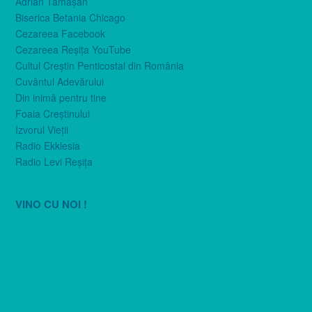
Adrian Tămăşan
Biserica Betania Chicago
Cezareea Facebook
Cezareea Reşiţa YouTube
Cultul Creştin Penticostal din România
Cuvântul Adevărului
Din inimă pentru tine
Foaia Creştinului
Izvorul Vieţii
Radio Ekklesia
Radio Levi Reşiţa
VINO CU NOI !