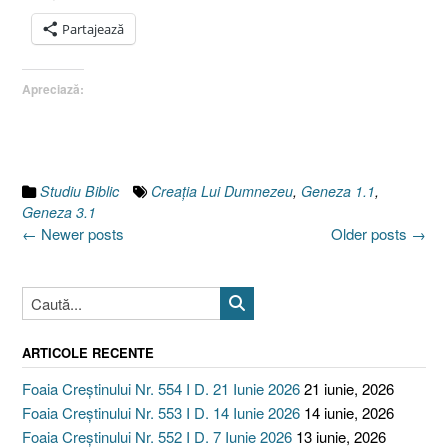
şi
lumea
Partajează
:
inovaţi
Apreciază:
celui
rău
3.
Trăirea
irespo
Studiu Biblic
Creaţia Lui Dumnezeu
,
Geneza 1.1
,
a
Geneza 3.1
vieţii
Posts
←
Newer posts
Older posts
→
de
navigation
credinţ
[Gene
1.1,
3.1]”
ARTICOLE RECENTE
Foaia Creștinului Nr. 554 I D. 21 Iunie 2026
21 iunie, 2026
Foaia Creștinului Nr. 553 I D. 14 Iunie 2026
14 iunie, 2026
Foaia Creștinului Nr. 552 I D. 7 Iunie 2026
13 iunie, 2026