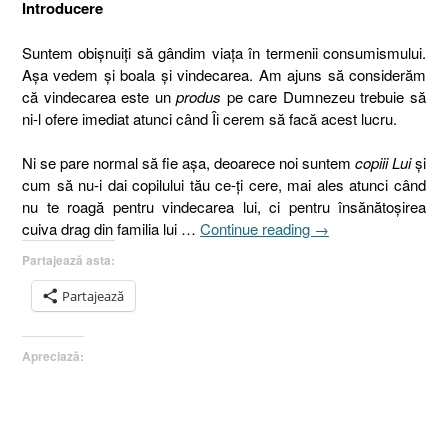
Introducere
Suntem obişnuiţi să gândim viaţa în termenii consumismului.
Aşa vedem şi boala şi vindecarea. Am ajuns să considerăm
că vindecarea este un
produs
pe care Dumnezeu trebuie să
ni-l ofere imediat atunci când Îi cerem să facă acest lucru.
Ni se pare normal să fie aşa, deoarece noi suntem
copiii Lui
şi
cum să nu-i dai copilului tău ce-ţi cere, mai ales atunci când
nu te roagă pentru vindecarea lui, ci pentru însănătoşirea
„După
cuiva drag din familia lui …
Continue reading
→
plecarea
Partajează asta:
celui
drag.
Partajează
1.
Introducere
Apreciază:
[Faptele
Apostolilor
1.9-
11]”