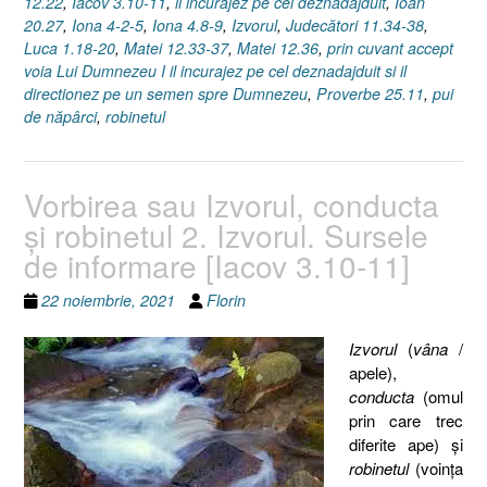
12.22
,
Iacov 3.10-11
,
il incurajez pe cel deznadajduit
,
Ioan
cuvinte)
20.27
,
Iona 4-2-5
,
Iona 4.8-9
,
Izvorul
,
Judecători 11.34-38
,
[Iacov
Luca 1.18-20
,
Matei 12.33-37
,
Matei 12.36
,
prin cuvant accept
3.10-
voia Lui Dumnezeu I il incurajez pe cel deznadajduit si il
11]”
directionez pe un semen spre Dumnezeu
,
Proverbe 25.11
,
pui
de năpârci
,
robinetul
Vorbirea sau Izvorul, conducta
şi robinetul 2. Izvorul. Sursele
de informare [Iacov 3.10-11]
22 noiembrie, 2021
Florin
Izvorul
(
vâna
/
apele),
conducta
(omul
prin care trec
diferite ape) şi
robinetul
(voinţa