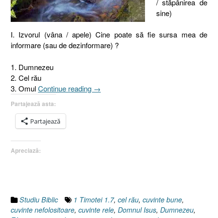
/ stăpânirea de
sine)
I. Izvorul (vâna / apele) Cine poate să fie sursa mea de
informare (sau de dezinformare) ?
1. Dumnezeu
2. Cel rău
„Vorbirea
3. Omul
Continue reading
→
sau
Partajează asta:
Izvorul,
conducta
Partajează
şi
robinetul
Apreciază:
2.
Izvorul.
Sursele
de
informare
Studiu Biblic
1 Timotei 1.7
,
cel rău
,
cuvinte bune
,
[Iacov
cuvinte nefolositoare
,
cuvinte rele
,
Domnul Isus
,
Dumnezeu
,
3.10-