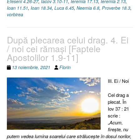
Efeseni 4.26-27
,
Iacov 3.10-11
,
Ieremia 17.13
,
Ieremia 2.13
,
11]”
Ioan 11.51
,
Ioan 18.34
,
Luca 6.45
,
Neemia 6.8
,
Proverbe 18.3
,
vorbirea
După plecarea celui drag. 4. Ei
/ noi cei rămaşi [Faptele
Apostolilor 1.9-11]
13 noiembrie, 2021
Florin
III. Ei / Noi
Cel drag a
plecat. În
Iov 37 : 21
scrie :
„
Acum,
fireşte, nu
putem vedea lumina soarelui care străluceşte în dosul norilor,