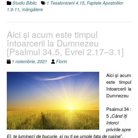
Studiu Biblic
1 Tesaloniceni 4.15
,
Faptele Apostolilor
1.9-11
,
mângâiere
Aici şi acum este timpul
întoarcerii la Dumnezeu
[Psalmul 34.5, Evrei 2.17–3.1]
1 noiembrie, 2021
Florin
Aici şi acum
este timpul
întoarcerii la
Dumnezeu
Psalmul 34 :
5 „
Când îţi
întorci
privirile spre
El, te luminezi de bucurie, şi nu ţi se umple faţa de ruşine
”.