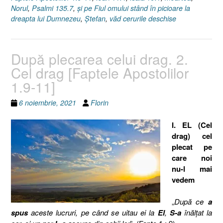
Norul
,
Psalmi 135.7
,
şi pe Fiul omului stând în picioare la
dreapta lui Dumnezeu
,
Ştefan
,
văd cerurile deschise
După plecarea celui drag. 2.
Cel drag [Faptele Apostolilor
1.9-11]
6 noiembrie, 2021
Florin
I. EL (Cel
drag) cel
plecat pe
care noi
nu-l mai
vedem
„
După ce
a
spus
aceste lucruri, pe când se uitau ei la
El
,
S-a
înălţat la