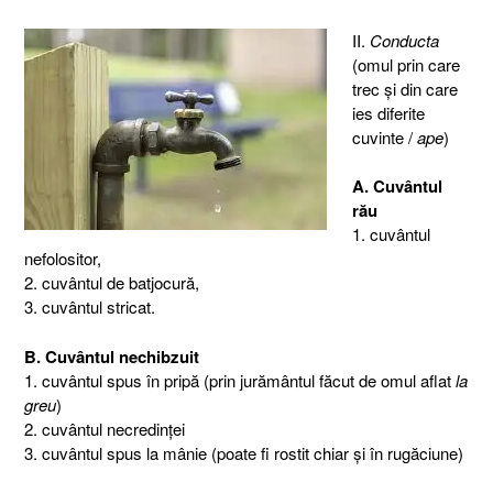
II.
Conducta
(omul prin care
trec şi din care
ies diferite
cuvinte /
ape
)
A. Cuvântul
rău
1. cuvântul
nefolositor,
2. cuvântul de batjocură,
3. cuvântul stricat.
B. Cuvântul nechibzuit
1. cuvântul spus în pripă (prin jurământul făcut de omul aflat
la
greu
)
2. cuvântul necredinţei
3. cuvântul spus la mânie (poate fi rostit chiar şi în rugăciune)