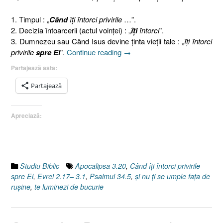
1. Timpul : „
Când
îţi întorci privirile
…”.
2. Decizia întoarcerii (actul voinţei) : „
îţi
întorci
”.
3. Dumnezeu sau Când Isus devine ţinta vieţii tale : „
îţi întorci
„Aici
privirile
spre El
”.
Continue reading
→
şi
Partajează asta:
acum
este
Partajează
timpul
întoarcerii
Apreciază:
la
Dumnezeu
[Psalmul
34.5,
Evrei
Studiu Biblic
Apocalipsa 3.20
,
Când îţi întorci privirile
2.17–
spre El
,
Evrei 2.17– 3.1
,
Psalmul 34.5
,
şi nu ţi se umple faţa de
3.1]”
ruşine
,
te luminezi de bucurie