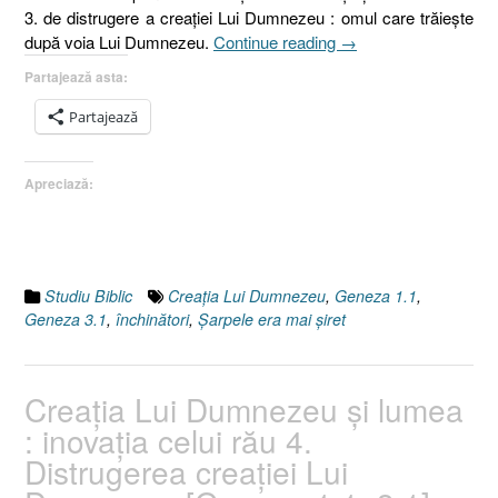
3. de distrugere a creaţiei Lui Dumnezeu : omul care trăieşte
„Creaţia
după voia Lui Dumnezeu.
Continue reading
→
Lui
Partajează asta:
Dumnezeu
şi
Partajează
lumea
:
Apreciază:
inovaţia
celui
rău
5.
Concluzii
Studiu Biblic
Creaţia Lui Dumnezeu
,
Geneza 1.1
,
[Geneza
Geneza 3.1
,
închinători
,
Şarpele era mai şiret
1.1,
3.1]”
Creaţia Lui Dumnezeu şi lumea
: inovaţia celui rău 4.
Distrugerea creaţiei Lui