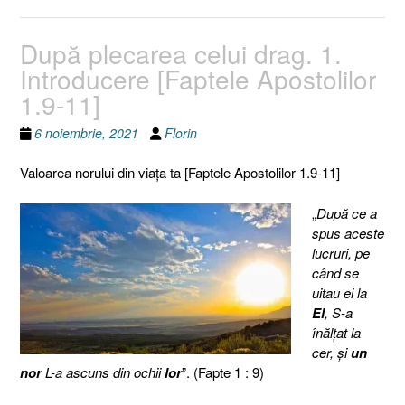
După plecarea celui drag. 1.
Introducere [Faptele Apostolilor
1.9-11]
6 noiembrie, 2021
Florin
Valoarea norului din viaţa ta [Faptele Apostolilor 1.9-11]
„
După ce a
spus aceste
lucruri, pe
când se
uitau ei la
El
, S-a
înălţat la
cer, şi
un
nor
L-a ascuns din ochii
lor
”. (Fapte 1 : 9)