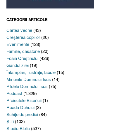
CATEGORII ARTICOLE
Cartea veche
(43)
Creşterea copiilor
(20)
Evenimente
(128)
Familie, căsătorie
(20)
Foaia Creştinului
(426)
Gândul zilei
(19)
Întâmplări, ilustraţii, fabule
(15)
Minunile Domnului Isus
(14)
Pildele Domnului Isus
(75)
Podcast
(1.329)
Proiectele Bisericii
(1)
Roada Duhului
(3)
Schiţe de predici
(84)
Ştiri
(102)
Studiu Biblic
(537)