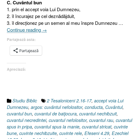
C. Cuvântul bun
1. prin el accept voia Lui Dumnezeu,
2. îl încurajez pe cel deznădăjduit,
3. îl direcţionez pe un semen al meu înspre Dumnezeu …
„Vorbirea
Continue reading
→
sau
Partajează asta:
Izvorul,
conducta
Partajează
şi
robinetul
Apreciază:
3.
Conducta
(omul
prin
care
Studiu Biblic
2 Tesaloniceni 2.16-17
,
accept voia Lui
trec
Dumnezeu
,
argos: cuvântul nefolositor
,
conducta
,
Cuvântul
,
şi
cuvantul bun
,
cuvantul de batjocura
,
cuvantul nechibzuit
,
din
cuvantul necredintei
,
cuvantul nefolositor
,
cuvantul rau
,
cuvantul
care
spus in pripa
,
cuvantul spus la manie
,
cuvantul stricat
,
cuvinte
ies
bune
,
cuvinte nechibzuite
,
cuvinte rele
,
Efeseni 4.29
,
Ezechiel
diferite