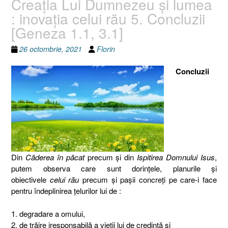
Creaţia Lui Dumnezeu şi lumea
: inovaţia celui rău 5. Concluzii
[Geneza 1.1, 3.1]
26 octombrie, 2021
Florin
Concluzii
Din
Căderea în păcat
precum şi din
Ispitirea Domnului Isus
,
putem observa care sunt dorinţele, planurile şi
obiectivele
celui rău
precum şi paşii concreţi pe care-i face
pentru îndeplinirea ţelurilor lui de :
1. degradare a omului,
2. de trăire iresponsabilă a vieţii lui de credinţă şi