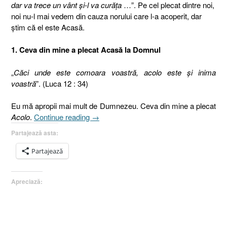
dar va trece un vânt şi-l va curăţa
…”. Pe cel plecat dintre noi,
noi nu-l mai vedem din cauza norului care l-a acoperit, dar
ştim că el este Acasă.
1. Ceva din mine a plecat Acasă la Domnul
„
Căci unde este comoara voastră, acolo este şi inima
voastră
”. (Luca 12 : 34)
Eu mă apropii mai mult de Dumnezeu. Ceva din mine a plecat
„După
Acolo
.
Continue reading
→
plecarea
Partajează asta:
celui
drag.
Partajează
4.
Ei
Apreciază:
/
noi
cei
rămaşi