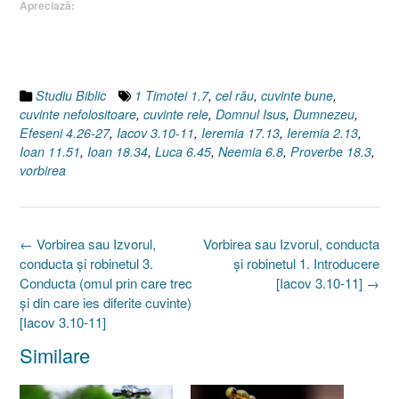
Apreciază:
Studiu Biblic
1 Timotei 1.7
,
cel rău
,
cuvinte bune
,
cuvinte nefolositoare
,
cuvinte rele
,
Domnul Isus
,
Dumnezeu
,
Efeseni 4.26-27
,
Iacov 3.10-11
,
Ieremia 17.13
,
Ieremia 2.13
,
Ioan 11.51
,
Ioan 18.34
,
Luca 6.45
,
Neemia 6.8
,
Proverbe 18.3
,
vorbirea
Post
←
Vorbirea sau Izvorul,
Vorbirea sau Izvorul, conducta
navigation
conducta şi robinetul 3.
şi robinetul 1. Introducere
Conducta (omul prin care trec
[Iacov 3.10-11]
→
şi din care ies diferite cuvinte)
[Iacov 3.10-11]
Similare