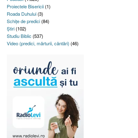
Proiectele Bisericii
(1)
Roada Duhului
(3)
Schiţe de predici
(84)
Ştiri
(102)
Studiu Biblic
(537)
Video (predici, mărturii, cântări)
(46)