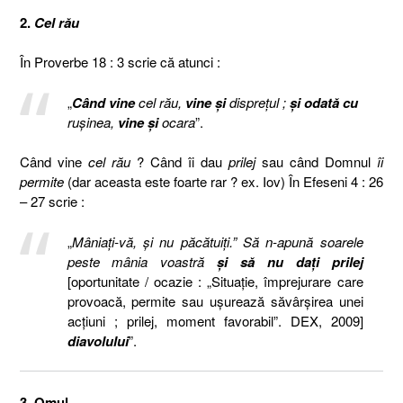
2.
Cel rău
În Proverbe 18 : 3 scrie că atunci :
„
Când vine
cel rău,
vine şi
dispreţul ;
şi
odată cu
ruşinea,
vine şi
ocara
”.
Când vine
cel rău
? Când îi dau
prilej
sau când Domnul
îi
permite
(dar aceasta este foarte rar ? ex. Iov) În Efeseni 4 : 26
– 27 scrie :
„
Mâniaţi-vă, şi nu păcătuiţi.” Să n-apună soarele
peste mânia voastră
şi să nu daţi prilej
[oportunitate / ocazie : „Situație, împrejurare care
provoacă, permite sau ușurează săvârșirea unei
acțiuni ; prilej, moment favorabil”. DEX, 2009]
diavolului
”.
3. Omul