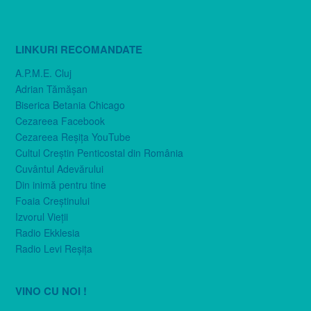
LINKURI RECOMANDATE
A.P.M.E. Cluj
Adrian Tămăşan
Biserica Betania Chicago
Cezareea Facebook
Cezareea Reşiţa YouTube
Cultul Creştin Penticostal din România
Cuvântul Adevărului
Din inimă pentru tine
Foaia Creştinului
Izvorul Vieţii
Radio Ekklesia
Radio Levi Reşiţa
VINO CU NOI !