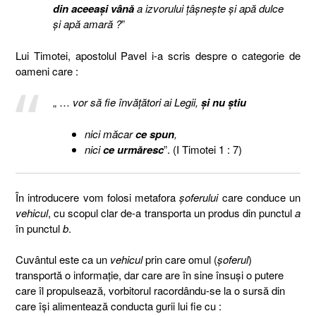
din aceeaşi vână
a izvorului ţâşneşte şi apă dulce
şi apă amară ?
”
Lui Timotei, apostolul Pavel i-a scris despre o categorie de
oameni care :
„ …
vor să fie învăţători ai Legii,
şi nu ştiu
nici măcar
ce spun
,
nici
ce urmăresc
”. (I Timotei 1 : 7)
În introducere vom folosi metafora
şoferului
care conduce un
vehicul
, cu scopul clar de-a transporta un produs din punctul
a
în punctul
b
.
Cuvântul este ca un
vehicul
prin care omul (
şoferul
)
transportă o informaţie, dar care are în sine însuşi o putere
care îl propulsează, vorbitorul racordându-se la o sursă din
care îşi alimentează conducta gurii lui fie cu :