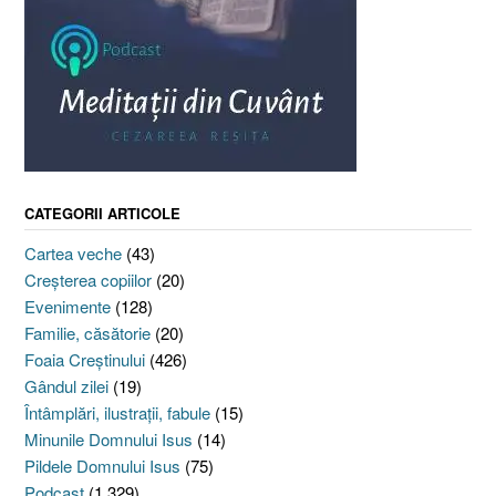
CATEGORII ARTICOLE
Cartea veche
(43)
Creşterea copiilor
(20)
Evenimente
(128)
Familie, căsătorie
(20)
Foaia Creştinului
(426)
Gândul zilei
(19)
Întâmplări, ilustraţii, fabule
(15)
Minunile Domnului Isus
(14)
Pildele Domnului Isus
(75)
Podcast
(1.329)