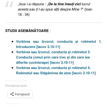
„
Isus i-a răspuns : „
De la tine însuţi zici
lucrul
acesta sau ţi l-au spus alţii despre Mine ?
” (Ioan
18 : 34)
STUDII ASEMĂNĂTOARE
:
Vorbirea sau Izvorul, conducta şi robinetul 1.
Introducere [Iacov 3.10-11]
Vorbirea sau Izvorul, conducta şi robinetul 3.
Conducta (omul prin care trec şi din care ies
diferite cuvinte/ape) [Iacov 3.10-11]
Vorbirea sau Izvorul, conducta şi robinetul 4.
Robinetul sau Stăpânirea de sine [Iacov 3.10-11]
Partajează asta:
Partajează