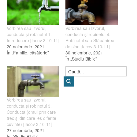
Vorbirea sau Izvorul,
Vorbirea sau Izvorul,
conducta şi robinetul 1.
conducta şi robinetul 4.
Introducere [Iacov 3.10-11]
Robinetul sau Stăpânirea
20 noiembrie, 2021
de sine [Iacov 3.10-11]
În „Familie, căsătorie”
30 noiembrie, 2021
În „Studiu Biblic”
Vorbirea sau Izvorul,
conducta şi robinetul 3.
Conducta (omul prin care
trec şi din care ies diferite
cuvinte) [Iacov 3.10-11]
27 noiembrie, 2021
În „Studiu Biblic”