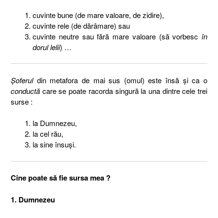
cuvinte bune (de mare valoare, de zidire),
cuvinte rele (de dărâmare) sau
cuvinte neutre sau fără mare valoare (să vorbesc
în
dorul lelii
) …
Şoferul
din metafora de mai sus (omul) este însă şi ca o
conductă
care se poate racorda singură la una dintre cele trei
surse :
la Dumnezeu,
la cel rău,
la sine însuşi.
Cine poate să fie sursa mea ?
1. Dumnezeu