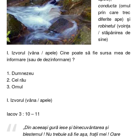
conducta
(omul
prin care trec
diferite ape) şi
robinetul
(voinţa
/ stăpânirea de
sine)
I. Izvorul (vâna / apele) Cine poate să fie sursa mea de
informare (sau de dezinformare) ?
1. Dumnezeu
2. Cel rău
3. Omul
I. Izvorul (vâna / apele)
Iacov 3 : 10 – 11
„
Din aceeaşi gură iese şi binecuvântarea şi
blestemul ! Nu trebuie să fie aşa, fraţii mei ! Oare