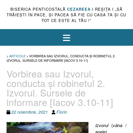
BISERICA PENTICOSTALĂ
CEZAREEA
I REŞIŢA I „SĂ
TRĂIEŞTI ÎN PACE, ŞI PACEA SĂ FIE CU CASA TA ŞI CU
TOT CE ESTE AL TĂU !”
>
ARTICOLE
>
VORBIREA SAU IZVORUL, CONDUCTA ŞI ROBINETUL 2.
IZVORUL. SURSELE DE INFORMARE [IACOV 3.10-11]
Vorbirea sau Izvorul,
conducta şi robinetul 2.
Izvorul. Sursele de
informare [Iacov 3.10-11]
22 noiembrie, 2021
Florin
Izvorul
(
vâna
/
apele),