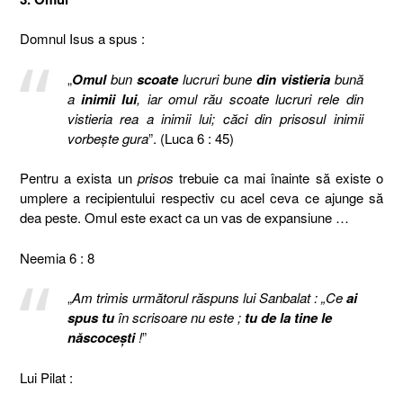
Domnul Isus a spus :
„
Omul
bun
scoate
lucruri bune
din vistieria
bună
a
inimii lui
, iar omul rău scoate lucruri rele din
vistieria rea a inimii lui; căci din prisosul inimii
vorbeşte gura
”. (Luca 6 : 45)
Pentru a exista un
prisos
trebuie ca mai înainte să existe o
umplere a recipientului respectiv cu acel ceva ce ajunge să
dea peste. Omul este exact ca un vas de expansiune …
Neemia 6 : 8
„
Am trimis următorul răspuns lui Sanbalat : „Ce
ai
spus tu
în scrisoare nu este ;
tu de la tine le
născoceşti
!
”
Lui Pilat :