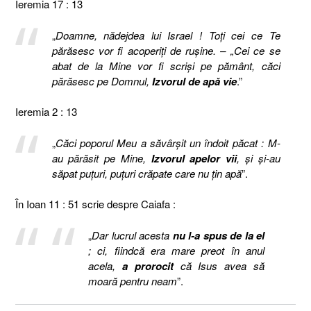
Ieremia 17 : 13
„
Doamne, nădejdea lui Israel ! Toţi cei ce Te
părăsesc vor fi acoperiţi de ruşine. – „Cei ce se
abat de la Mine vor fi scrişi pe pământ, căci
părăsesc pe Domnul,
Izvorul de apă vie
.”
Ieremia 2 : 13
„
Căci poporul Meu a săvârşit un îndoit păcat : M-
au părăsit pe Mine,
Izvorul apelor vii
, şi şi-au
săpat puţuri, puţuri crăpate care nu ţin apă
”.
În Ioan 11 : 51 scrie despre Caiafa :
„
Dar lucrul acesta
nu l-a spus de la el
; ci, fiindcă era mare preot în anul
acela,
a prorocit
că Isus avea să
moară pentru neam
”.