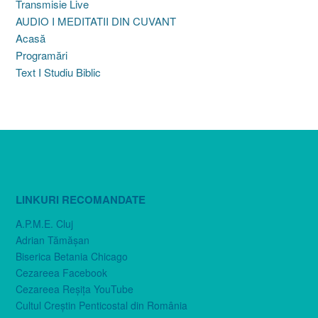
Transmisie Live
AUDIO I MEDITATII DIN CUVANT
Acasă
Programări
Text I Studiu Biblic
LINKURI RECOMANDATE
A.P.M.E. Cluj
Adrian Tămăşan
Biserica Betania Chicago
Cezareea Facebook
Cezareea Reşiţa YouTube
Cultul Creştin Penticostal din România