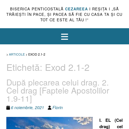
BISERICA PENTICOSTALĂ
CEZAREEA
I REŞIŢA I „SĂ
TRĂIEŞTI ÎN PACE, ŞI PACEA SĂ FIE CU CASA TA ŞI CU
TOT CE ESTE AL TĂU !”
>
ARTICOLE
>
EXOD 2.1-2
Etichetă:
Exod 2.1-2
După plecarea celui drag. 2.
Cel drag [Faptele Apostolilor
1.9-11]
6 noiembrie, 2021
Florin
I. EL (Cel
drag) cel