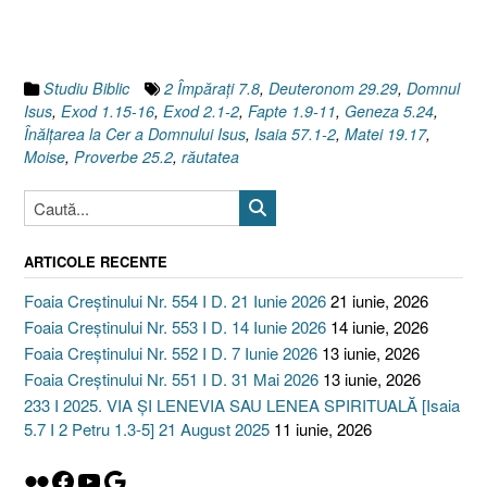
[Faptele
Apostolilor
1.9-
11]”
Studiu Biblic
2 Împăraţi 7.8
,
Deuteronom 29.29
,
Domnul
Isus
,
Exod 1.15-16
,
Exod 2.1-2
,
Fapte 1.9-11
,
Geneza 5.24
,
Înălţarea la Cer a Domnului Isus
,
Isaia 57.1-2
,
Matei 19.17
,
Moise
,
Proverbe 25.2
,
răutatea
ARTICOLE RECENTE
Foaia Creștinului Nr. 554 I D. 21 Iunie 2026
21 iunie, 2026
Foaia Creștinului Nr. 553 I D. 14 Iunie 2026
14 iunie, 2026
Foaia Creștinului Nr. 552 I D. 7 Iunie 2026
13 iunie, 2026
Foaia Creștinului Nr. 551 I D. 31 Mai 2026
13 iunie, 2026
233 I 2025. VIA ȘI LENEVIA SAU LENEA SPIRITUALĂ [Isaia
5.7 I 2 Petru 1.3-5] 21 August 2025
11 iunie, 2026
Flickr
Facebook
YouTube
Google