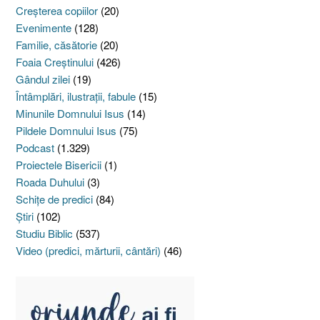
Creşterea copiilor
(20)
Evenimente
(128)
Familie, căsătorie
(20)
Foaia Creştinului
(426)
Gândul zilei
(19)
Întâmplări, ilustraţii, fabule
(15)
Minunile Domnului Isus
(14)
Pildele Domnului Isus
(75)
Podcast
(1.329)
Proiectele Bisericii
(1)
Roada Duhului
(3)
Schiţe de predici
(84)
Ştiri
(102)
Studiu Biblic
(537)
Video (predici, mărturii, cântări)
(46)