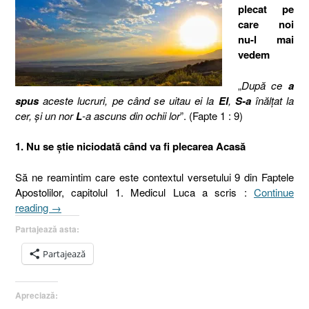
plecat pe
care noi
nu-l mai
vedem
„
După ce
a
spus
aceste lucruri, pe când se uitau ei la
El
,
S-a
înălţat la
cer, şi un nor
L
-a ascuns din ochii lor
”. (Fapte 1 : 9)
1. Nu se ştie niciodată când va fi plecarea Acasă
Să ne reamintim care este contextul versetului 9 din Faptele
Apostolilor, capitolul 1. Medicul Luca a scris :
Continue
„După
reading
→
plecarea
Partajează asta:
celui
drag.
Partajează
2.
Cel
Apreciază:
drag