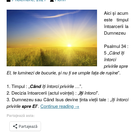
Aici şi acum
este timpul
întoarcerii la
Dumnezeu
Psalmul 34 :
5 „
Când îţi
întorci
privirile spre
El, te luminezi de bucurie, şi nu ţi se umple faţa de ruşine
”.
1. Timpul : „
Când
îţi întorci privirile
…”.
2. Decizia întoarcerii (actul voinţei) : „
îţi
întorci
”.
3. Dumnezeu sau Când Isus devine ţinta vieţii tale : „
îţi întorci
„Aici
privirile
spre El
”.
Continue reading
→
şi
Partajează asta:
acum
este
Partajează
timpul