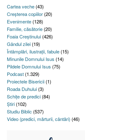
Cartea veche
(43)
Creşterea copiilor
(20)
Evenimente
(128)
Familie, căsătorie
(20)
Foaia Creştinului
(426)
Gândul zilei
(19)
Întâmplări, ilustraţii, fabule
(15)
Minunile Domnului Isus
(14)
Pildele Domnului Isus
(75)
Podcast
(1.329)
Proiectele Bisericii
(1)
Roada Duhului
(3)
Schiţe de predici
(84)
Ştiri
(102)
Studiu Biblic
(537)
Video (predici, mărturii, cântări)
(46)