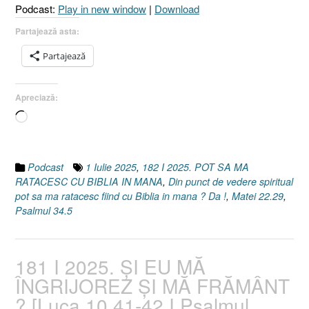
Podcast:
Play in new window
|
Download
MÂNĂ
?
Partajează asta:
[Matei
Partajează
22.29
I
Psalmul
Apreciază:
34.5]
Încarc...
1
Iulie
2025”
Podcast
1 Iulie 2025
,
182 I 2025. POT SA MA
RATACESC CU BIBLIA IN MANA
,
Din punct de vedere spiritual
pot sa ma ratacesc fiind cu Biblia in mana ? Da !
,
Matei 22.29
,
Psalmul 34.5
181 I 2025. ȘI EU MĂ
ÎNGRIJOREZ ȘI MĂ FRĂMÂNT
? [Luca 10.41-42 I Psalmul