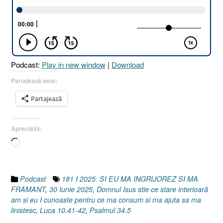
EU
MĂ
ÎNGRIJOREZ
ȘI
MĂ
FRĂMÂNT
Podcast:
Play in new window
|
Download
?
[Luca
Partajează asta:
10.41-
Partajează
42
I
Psalmul
Apreciază:
34.5]
Încarc...
30
Iunie
2025”
Podcast
181 I 2025. SI EU MA INGRIJOREZ SI MA
FRAMANT
,
30 Iunie 2025
,
Domnul Isus stie ce stare interioară
am si eu I cunoaste pentru ce ma consum si ma ajuta sa ma
linistesc
,
Luca 10.41-42
,
Psalmul 34.5