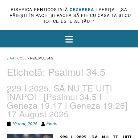
BISERICA PENTICOSTALĂ
CEZAREEA
I REŞIŢA I „SĂ
TRĂIEŞTI ÎN PACE, ŞI PACEA SĂ FIE CU CASA TA ŞI CU
TOT CE ESTE AL TĂU !”
>
ARTICOLE
>
PSALMUL 34.5
Etichetă:
Psalmul 34.5
229 I 2025. SĂ NU TE UIȚI
ÎNAPOI ! [Psalmul 34.5 I
Geneza 19.17 I Geneza 19.26]
17 August 2025
19 mai, 2026
Florin
229 I 2025. SĂ NU TE UIȚI