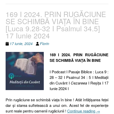
169 I 2024. PRIN RUGĂCIUNE
SE SCHIMBĂ VIAȚA ÎN BINE
[Luca 9.28-32 I Psalmul 34.5]
17 Iunie 2024
17 iunie, 2024
Florin
169 I 2024. PRIN RUGĂCIUNE
SE SCHIMBĂ VIAȚA ÎN BINE
I Podcast I Pasaje Biblice : Luca 9 :
28 – 32 I Psalmul 34 : 5 I Meditaţii
din Cuvânt I
Cezareea
I Reşiţa I 17
Iunie 2024 I
Prin rugăciune se schimbă viața în bine ! Atât înfățișarea feței
dar și starea sufletească a unui om. Acest fel de experiențe
„169
sunt reale pentru oamenii rugăciunii !
Continue reading
→