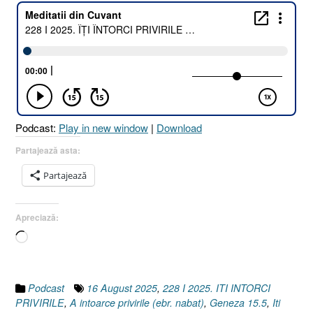
2025.
ÎȚI
ÎNTORCI
PRIVIRILE
!
[Psalmul
34.5
I
Podcast:
Play in new window
|
Download
Geneza
15.5]
Partajează asta:
16
Partajează
August
2025”
Apreciază:
Încarc...
Podcast
16 August 2025
,
228 I 2025. ITI INTORCI
PRIVIRILE
,
A intoarce privirile (ebr. nabat)
,
Geneza 15.5
,
Iti