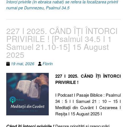
întorci privirile (in ebraica nabat) se refera la focalizarea privirii
numai pe Dumnezeu
,
Psalmul 34.5
227 I 2025. CÂND ÎȚI ÎNTORCI
PRIVIRILE ! [Psalmul 34.5 I 1
Samuel 21.10-15] 15 August
2025
19 mai, 2026
Florin
227 I 2025. CÂND ÎȚI ÎNTORCI
PRIVIRILE !
I Podcast I Pasaje Biblice : Psalmul
34 : 5 I I Samuel 21 : 10 – 15 I
Meditaţii din Cuvânt I Cezareea I
Reşiţa I 15 August 2025 I
C
ând îți întorci privirile !
Despre priorități și preocupări.