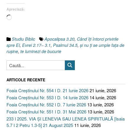
întoarcerii
Apreciază:
la
Dumnezeu
Încarc...
[Psalmul
34.5,
Evrei
Studiu Biblic
Apocalipsa 3.20
,
Când îţi întorci privirile
2.17–
spre El
,
Evrei 2.17– 3.1
,
Psalmul 34.5
,
şi nu ţi se umple faţa de
3.1]”
ruşine
,
te luminezi de bucurie
ARTICOLE RECENTE
Foaia Creștinului Nr. 554 I D. 21 Iunie 2026
21 iunie, 2026
Foaia Creștinului Nr. 553 I D. 14 Iunie 2026
14 iunie, 2026
Foaia Creștinului Nr. 552 I D. 7 Iunie 2026
13 iunie, 2026
Foaia Creștinului Nr. 551 I D. 31 Mai 2026
13 iunie, 2026
233 I 2025. VIA ȘI LENEVIA SAU LENEA SPIRITUALĂ [Isaia
5.7 I 2 Petru 1.3-5] 21 August 2025
11 iunie, 2026