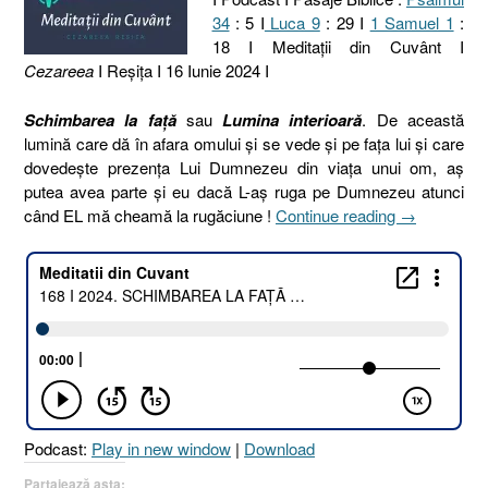
34
: 5 I
Luca 9
: 29 I
1 Samuel 1
:
18 I Meditaţii din Cuvânt I
Cezareea
I Reşiţa I 16 Iunie 2024 I
Schimbarea la față
sau
Lumina interioară
. De această
lumină care dă în afara omului și se vede și pe fața lui și care
dovedește prezența Lui Dumnezeu din viața unui om, aș
putea avea parte și eu dacă L-aș ruga pe Dumnezeu atunci
„168
când EL mă cheamă la rugăciune !
Continue reading
→
I
2024.
SCHIMBAR
LA
FAȚĂ
SAU
LUMINA
INTERIOAR
[Psalmul
Podcast:
Play in new window
|
Download
34.5
I
Partajează asta: