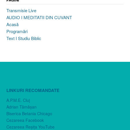
Transmisie Live
AUDIO I MEDITATII DIN CUVANT
Acasă
Programări
Text I Studiu Biblic
LINKURI RECOMANDATE
A.P.M.E. Cluj
Adrian Tămăşan
Biserica Betania Chicago
Cezareea Facebook
Cezareea Reşiţa YouTube