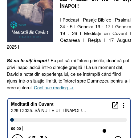
ÎNAPOI !
I Podcast I Pasaje Biblice : Psalmul
34 : 5 I Geneza 19 : 17 I Geneza
19 : 26 I Meditaţii din Cuvânt I
Cezareea I Reşiţa I 17 August
2025 I
Să nu te uiți înapoi
! Eu pot să-mi întorc privirile, doar că pot
privi înapoi adică într-o direcție greșită ! La un moment dat,
David a notat din experiența lui, ce se întâmplă când fiind
ajuns într-o situație limită, te întorci spre Dumnezeu pentru a-I
„229
cere ajutorul.
Continue reading
→
I
2025.
SĂ
NU
TE
UIȚI
ÎNAPOI