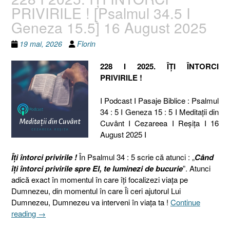
PRIVIRILE ! [Psalmul 34.5 I
Geneza 15.5] 16 August 2025
19 mai, 2026
Florin
228 I 2025. ÎȚI ÎNTORCI
PRIVIRILE !
I Podcast I Pasaje Biblice : Psalmul
34 : 5 I Geneza 15 : 5 I Meditaţii din
Cuvânt I Cezareea I Reşiţa I 16
August 2025 I
Îți întorci privirile !
În Psalmul 34 : 5 scrie că atunci : „
Când
îţi întorci privirile spre El, te luminezi de bucurie
”. Atunci
adică exact în momentul în care îți focalizezi viața pe
Dumnezeu, din momentul în care Îi ceri ajutorul Lui
Dumnezeu, Dumnezeu va interveni în viața ta !
Continue
„228
reading
→
I