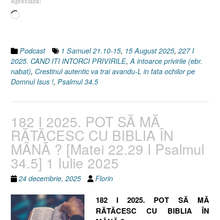
Apreciază:
August
Încarc...
2025”
Podcast
1 Samuel 21.10-15
,
15 August 2025
,
227 I
2025. CAND ITI INTORCI PRIVIRILE
,
A intoarce privirile (ebr.
nabat)
,
Crestinul autentic va trai avandu-L in fata ochilor pe
Domnul Isus !
,
Psalmul 34.5
182 I 2025. POT SĂ MĂ
RĂTĂCESC CU BIBLIA ÎN
MÂNĂ ? [Matei 22.29 I Psalmul
34.5] 1 Iulie 2025
24 decembrie, 2025
Florin
182 I 2025. POT SĂ MĂ
RĂTĂCESC CU BIBLIA ÎN