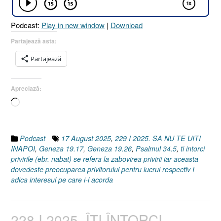
!
[Psalmul
Podcast:
Play in new window
|
Download
34.5
I
Partajează asta:
Geneza
Partajează
19.17
I
Geneza
Apreciază:
19.26]
Încarc...
17
August
2025”
Podcast
17 August 2025
,
229 I 2025. SA NU TE UITI
INAPOI
,
Geneza 19.17
,
Geneza 19.26
,
Psalmul 34.5
,
ti intorci
privirile (ebr. nabat) se refera la zabovirea privirii iar aceasta
dovedeste preocuparea privitorului pentru lucrul respectiv I
adica interesul pe care i-l acorda
228 I 2025. ÎȚI ÎNTORCI