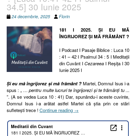
34.5] 30 Iunie 2025
24 decembrie, 2025
Florin
181 I 2025. ȘI EU MĂ
ÎNGRIJOREZ ȘI MĂ FRĂMÂNT ?
I Podcast I Pasaje Biblice : Luca 10
: 41 – 42 I Psalmul 34 : 5 I Meditaţii
din Cuvânt I
Cezareea
I Reşiţa I 30
Iunie 2025 I
Și eu mă îngrijorez și mă frământ ?
Martei, Domnul Isus i-a
spus : „ …
pentru multe lucruri te îngrijorezi și te frămânți tu .
..
”. (A se vedea Luca 10 : 41) Dar, spunându-i aceste cuvinte,
Domnul Isus i-a arătat astfel Martei că știa prin ce stări
„181
sufletești trece !
Continue reading
→
I
2025.
ȘI