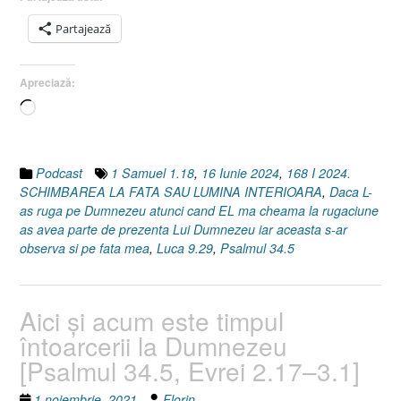
Luca
Partajează
9.29
I
1
Apreciază:
Samuel
Încarc...
1.18]
16
Iunie
2024”
Podcast
1 Samuel 1.18
,
16 Iunie 2024
,
168 I 2024.
SCHIMBAREA LA FATA SAU LUMINA INTERIOARA
,
Daca L-
as ruga pe Dumnezeu atunci cand EL ma cheama la rugaciune
as avea parte de prezenta Lui Dumnezeu iar aceasta s-ar
observa si pe fata mea
,
Luca 9.29
,
Psalmul 34.5
Aici şi acum este timpul
întoarcerii la Dumnezeu
[Psalmul 34.5, Evrei 2.17–3.1]
1 noiembrie, 2021
Florin