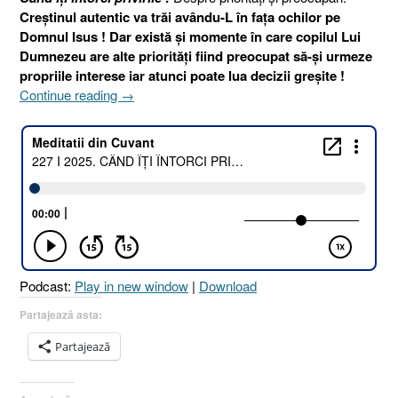
Creștinul autentic va trăi avându-L în fața ochilor pe
Domnul Isus ! Dar există și momente în care copilul Lui
Dumnezeu are alte priorități fiind preocupat să-și urmeze
propriile interese iar atunci poate lua decizii greșite !
„227
Continue reading
→
I
2025.
CÂND
ÎȚI
ÎNTORCI
PRIVIRILE
!
[Psalmul
34.5
Podcast:
Play in new window
|
Download
I
1
Partajează asta:
Samuel
Partajează
21.10-
15]
15