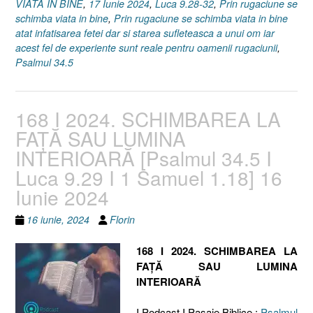
VIATA IN BINE
,
17 Iunie 2024
,
Luca 9.28-32
,
Prin rugaciune se
schimba viata in bine
,
Prin rugaciune se schimba viata in bine
atat infatisarea fetei dar si starea sufleteasca a unui om iar
acest fel de experiente sunt reale pentru oamenii rugaciunii
,
Psalmul 34.5
168 I 2024. SCHIMBAREA LA
FAȚĂ SAU LUMINA
INTERIOARĂ [Psalmul 34.5 I
Luca 9.29 I 1 Samuel 1.18] 16
Iunie 2024
16 iunie, 2024
Florin
168 I 2024. SCHIMBAREA LA
FAȚĂ SAU LUMINA
INTERIOARĂ
I Podcast I Pasaje Biblice :
Psalmul