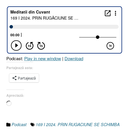
I
2024.
PRIN
RUGĂCIU
SE
SCHIMBĂ
VIAȚA
ÎN
BINE
Podcast:
Play in new window
|
Download
[Luca
9.28-
Partajează asta:
32
Partajează
I
Psalmul
34.5]
Apreciază:
17
Încarc...
Iunie
2024”
Podcast
169 I 2024. PRIN RUGACIUNE SE SCHIMBA