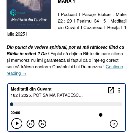
MÂNĂ ?
I Podcast I Pasaje Biblice : Matei
22 : 29 I Psalmul 34 : 5 I Meditaţii
din Cuvânt I Cezareea I Reşiţa I 1
Iulie 2025 I
Din punct de vedere spiritual, pot să mă rătăcesc fiind cu
Biblia în mână ? Da !
Faptul că dețin o Biblie din care citesc
și memorez nu îmi garantează și faptul că o înțeleg corect
sau că trăiesc conform Cuvântului Lui Dumnezeu !
Continue
„182
reading
→
I
2025.
POT
SĂ
MĂ
RĂTĂCESC
CU
BIBLIA
ÎN