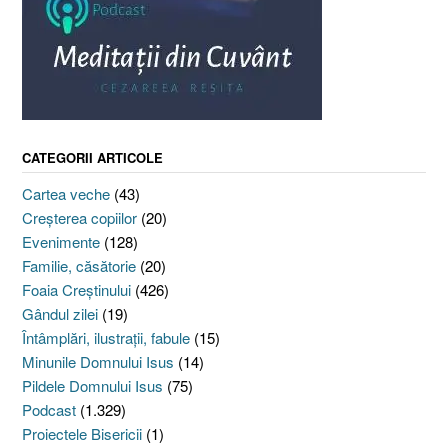
CATEGORII ARTICOLE
Cartea veche
(43)
Creşterea copiilor
(20)
Evenimente
(128)
Familie, căsătorie
(20)
Foaia Creştinului
(426)
Gândul zilei
(19)
Întâmplări, ilustraţii, fabule
(15)
Minunile Domnului Isus
(14)
Pildele Domnului Isus
(75)
Podcast
(1.329)
Proiectele Bisericii
(1)