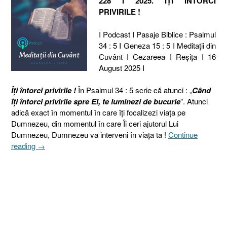
228 I 2025. ÎȚI ÎNTORCI
PRIVIRILE !
I Podcast I Pasaje Biblice : Psalmul
34 : 5 I Geneza 15 : 5 I Meditaţii din
Cuvânt I Cezareea I Reşiţa I 16
August 2025 I
Îți întorci privirile !
În Psalmul 34 : 5 scrie că atunci : „
Când
îţi întorci privirile spre El, te luminezi de bucurie
”. Atunci
adică exact în momentul în care îți focalizezi viața pe
Dumnezeu, din momentul în care Îi ceri ajutorul Lui
Dumnezeu, Dumnezeu va interveni în viața ta !
Continue
„228
reading
→
I
2025.
ÎȚI
ÎNTORCI
PRIVIRILE
!
[Psalmul