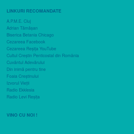
LINKURI RECOMANDATE
A.P.M.E. Cluj
Adrian Tămăşan
Biserica Betania Chicago
Cezareea Facebook
Cezareea Reşiţa YouTube
Cultul Creştin Penticostal din România
Cuvântul Adevărului
Din inimă pentru tine
Foaia Creştinului
Izvorul Vieţii
Radio Ekklesia
Radio Levi Reşiţa
VINO CU NOI !