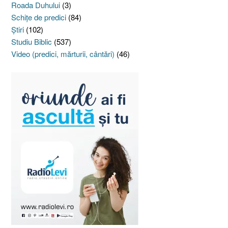
Roada Duhului
(3)
Schiţe de predici
(84)
Ştiri
(102)
Studiu Biblic
(537)
Video (predici, mărturii, cântări)
(46)