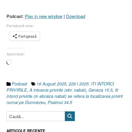
34.5
I
Podcast:
Play in new window
|
Download
Geneza
15.5]
Partajează asta:
16
Partajează
August
2025”
Apreciază:
Încarc...
Podcast
16 August 2025
,
228 I 2025. ITI INTORCI
PRIVIRILE
,
A intoarce privirile (ebr. nabat)
,
Geneza 15.5
,
Iti
întorci privirile (in ebraica nabat) se refera la focalizarea privirii
numai pe Dumnezeu
,
Psalmul 34.5
ARTICOLE RECENTE