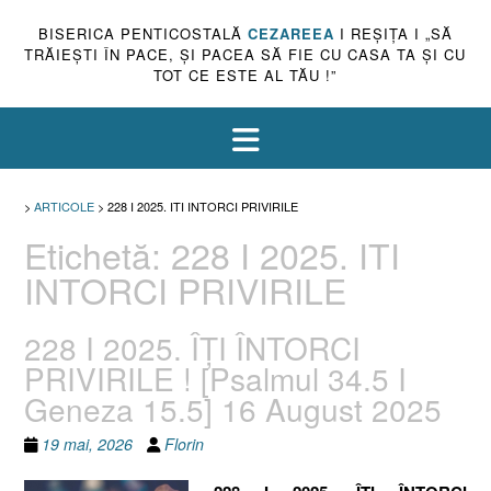
BISERICA PENTICOSTALĂ
CEZAREEA
I REŞIŢA I „SĂ
TRĂIEŞTI ÎN PACE, ŞI PACEA SĂ FIE CU CASA TA ŞI CU
TOT CE ESTE AL TĂU !”
>
ARTICOLE
>
228 I 2025. ITI INTORCI PRIVIRILE
Etichetă:
228 I 2025. ITI
INTORCI PRIVIRILE
228 I 2025. ÎȚI ÎNTORCI
PRIVIRILE ! [Psalmul 34.5 I
Geneza 15.5] 16 August 2025
19 mai, 2026
Florin