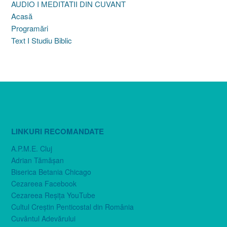
AUDIO I MEDITATII DIN CUVANT
Acasă
Programări
Text I Studiu Biblic
LINKURI RECOMANDATE
A.P.M.E. Cluj
Adrian Tămăşan
Biserica Betania Chicago
Cezareea Facebook
Cezareea Reşiţa YouTube
Cultul Creştin Penticostal din România
Cuvântul Adevărului