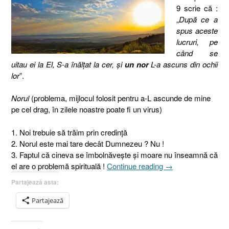
9 scrie că :
„
După ce a
spus aceste
lucruri, pe
când se
uitau ei la El, S-a înălţat la cer, şi
un nor
L-a ascuns din ochii
lor
”.
Norul
(problema, mijlocul folosit pentru a-L ascunde de mine
pe cel drag, în zilele noastre poate fi un virus)
1. Noi trebuie să trăim prin credinţă
2. Norul este mai tare decât Dumnezeu ? Nu !
3. Faptul că cineva se îmbolnăveşte şi moare nu înseamnă că
„După
el are o problemă spirituală !
Continue reading
→
plecarea
Partajează asta:
celui
drag.
Partajează
3.
Norul