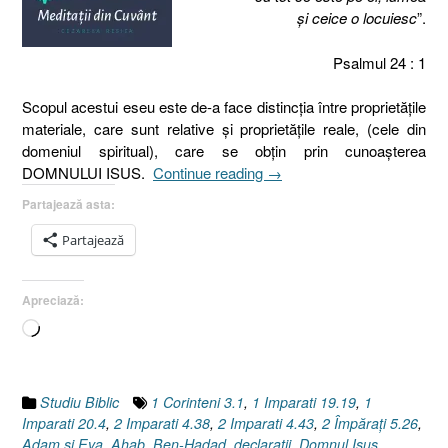
şi ceice o locuiesc
”.
Psalmul 24 : 1
Scopul acestui eseu este de-a face distincţia între proprietăţile
materiale, care sunt relative şi proprietăţile reale, (cele din
domeniul spiritual), care se obţin prin cunoaşterea
„Între
DOMNULUI ISUS.
Continue reading
→
real
Partajează asta:
şi
imaginar
Partajează
I
PROPRIETĂŢI
Apreciază:
SPIRITUALE
ŞI
Încarc...
PROPRIETĂŢI
MATERIALE
I
Studiu Biblic
1 Corinteni 3.1
,
1 Imparati 19.19
,
1
Psalmul
Imparati 20.4
,
2 Imparati 4.38
,
2 Imparati 4.43
,
2 Împăraţi 5.26
,
24.1”
Adam şi Eva
,
Ahab
,
Ben-Hadad
,
declaratii
,
Domnul Isus
,