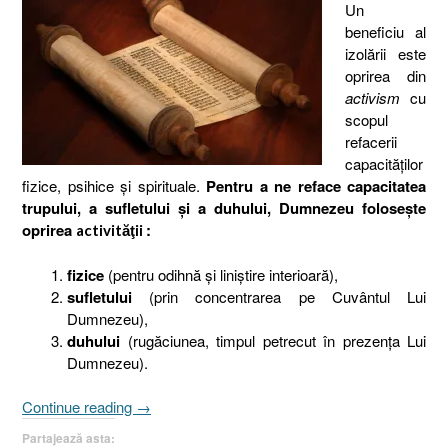
Un
beneficiu al
izolării este
oprirea din
activism
cu
scopul
refacerii
capacităţilor
fizice, psihice şi spirituale.
Pentru a ne reface capacitatea
trupului, a sufletului şi a duhului, Dumnezeu foloseşte
oprirea
:
activităţii
fizice
(pentru odihnă şi liniştire interioară),
sufletului
(prin concentrarea pe Cuvântul Lui
Dumnezeu),
duhului
(rugăciunea, timpul petrecut în prezenţa Lui
Dumnezeu).
„Opriţi-
Continue reading
→
vă
Partajează asta: