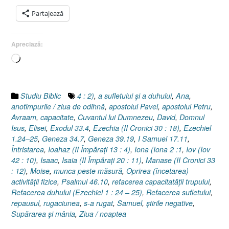
şi
să
Partajează
ştiţi
că
Apreciază:
Eu
sunt
Încarc...
Dumnezeu
III.
Oprirea
Studiu Biblic
4 : 2)
,
a sufletului şi a duhului
,
Ana
,
din
anotimpurile / ziua de odihnă
,
apostolul Pavel
,
apostolul Petru
,
activism
Avraam
,
capacitate
,
Cuvantul lui Dumnezeu
,
David
,
Domnul
cu
Isus
,
Elisei
,
Exodul 33.4
,
Ezechia (II Cronici 30 : 18)
,
Ezechiel
scopul
1.24–25
,
Geneza 34.7
,
Geneza 39.19
,
I Samuel 17.11
,
refacerii
Întristarea
,
Ioahaz (II Împăraţi 13 : 4)
,
Iona (Iona 2 :1
,
Iov (Iov
capacităţilor
42 : 10)
,
Isaac
,
Isaia (II Împăraţi 20 : 11)
,
Manase (II Cronici 33
fizice,
: 12)
,
Moise
,
munca peste măsură
,
Oprirea (încetarea)
psihice
activităţii fizice
,
Psalmul 46.10
,
refacerea capacitatăţii trupului
,
şi
Refacerea duhului (Ezechiel 1 : 24 – 25)
,
Refacerea sufletului
,
spirituale
repausul
,
rugaciunea
,
s-a rugat
,
Samuel
,
ştirile negative
,
Supărarea şi mânia
,
Ziua / noaptea
[Psalmul
46.10]”