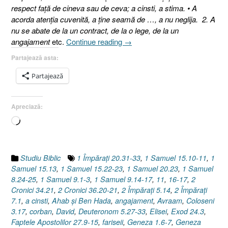
respect faţă de cineva sau de ceva; a cinsti, a stima. • A
acorda atenţia cuvenită, a ţine seamă de …, a nu neglija. 2. A
nu se abate de la un contract, de la o lege, de la un
„Călcătorii
angajament
etc.
Continue reading
→
de
Partajează asta:
cuvânt,
(Romani
Partajează
1:29,
31)”
Apreciază:
Încarc...
Studiu Biblic
1 Împăraţi 20.31-33
,
1 Samuel 15.10-11
,
1
Samuel 15.13
,
1 Samuel 15.22-23
,
1 Samuel 20.23
,
1 Samuel
8.24-25
,
1 Samuel 9.1-3
,
1 Samuel 9.14-17
,
11
,
16-17
,
2
Cronici 34.21
,
2 Cronici 36.20-21
,
2 Împăraţi 5.14
,
2 Împăraţi
7.1
,
a cinsti
,
Ahab şi Ben Hada
,
angajament
,
Avraam
,
Coloseni
3.17
,
corban
,
David
,
Deuteronom 5.27-33
,
Elisei
,
Exod 24.3
,
Faptele Apostolilor 27.9-15
,
fariseii
,
Geneza 1.6-7
,
Geneza