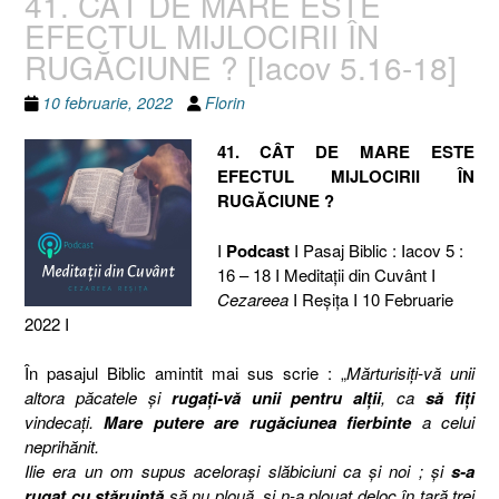
41. CÂT DE MARE ESTE
EFECTUL MIJLOCIRII ÎN
RUGĂCIUNE ? [Iacov 5.16-18]
10 februarie, 2022
Florin
41. CÂT DE MARE ESTE
EFECTUL MIJLOCIRII ÎN
RUGĂCIUNE ?
I
Podcast
I Pasaj Biblic : Iacov 5 :
16 – 18 I Meditaţii din Cuvânt I
Cezareea
I Reşiţa I 10 Februarie
2022 I
În pasajul Biblic amintit mai sus scrie : „
Mărturisiţi-vă unii
altora păcatele şi
rugaţi-vă unii pentru alţii
, ca
să fiţi
vindecaţi.
Mare putere are rugăciunea fierbinte
a celui
neprihănit.
Ilie era un om supus aceloraşi slăbiciuni ca şi noi ; şi
s-a
rugat cu stăruinţă
să nu plouă, şi n-a plouat deloc în ţară trei