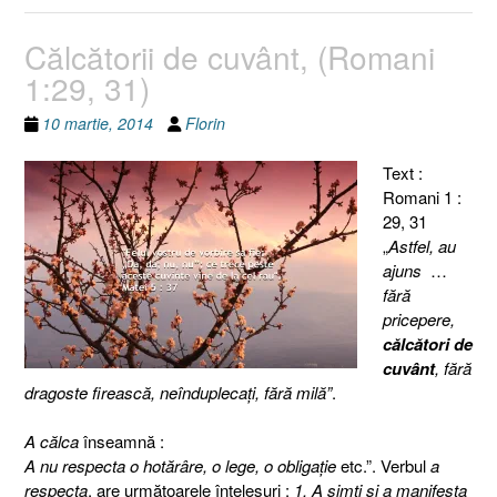
Călcătorii de cuvânt, (Romani
1:29, 31)
10 martie, 2014
Florin
Text :
Romani 1 :
29, 31
„
Astfel, au
ajuns
…
fără
pricepere,
călcători de
cuvânt
, fără
dragoste firească, neînduplecaţi, fără milă”
.
A călca
înseamnă :
A nu respecta o hotărâre, o lege, o obligaţie
etc.”. Verbul
a
respecta
, are următoarele înţelesuri :
1. A simţi şi a manifesta