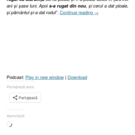
ani şi şase luni. Apoi
s-a rugat din nou
, şi cerul a dat ploaie,
„41.
şi pământul şi-a dat rodul
”.
Continue reading
→
CÂT
DE
MARE
ESTE
EFECTUL
MIJLOCIRII
ÎN
RUGĂCIUNE
?
Podcast:
Play in new window
|
Download
[Iacov
5.16-
Partajează asta:
18]”
Partajează
Apreciază:
Încarc...