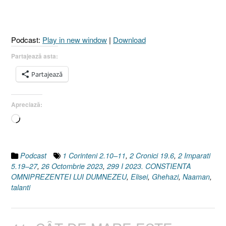
[2
Cronici
19.6
Podcast:
Play in new window
|
Download
I
2
Partajează asta:
Împărați
Partajează
5.19–
27
I
Apreciază:
1
Încarc...
Corinteni
2.10–
11]”
Podcast
1 Corinteni 2.10–11
,
2 Cronici 19.6
,
2 Imparati
5.19–27
,
26 Octombrie 2023
,
299 I 2023. CONSTIENTA
OMNIPREZENTEI LUI DUMNEZEU
,
Elisei
,
Ghehazi
,
Naaman
,
talanti