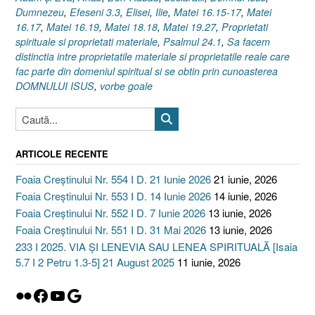
Dumnezeu
,
Efeseni 3.3
,
Elisei
,
Ilie
,
Matei 16.15-17
,
Matei
16.17
,
Matei 16.19
,
Matei 18.18
,
Matei 19.27
,
Proprietati
spirituale si proprietati materiale
,
Psalmul 24.1
,
Sa facem
distinctia intre proprietatile materiale si proprietatile reale care
fac parte din domeniul spiritual si se obtin prin cunoasterea
DOMNULUI ISUS
,
vorbe goale
ARTICOLE RECENTE
Foaia Creștinului Nr. 554 I D. 21 Iunie 2026
21 iunie, 2026
Foaia Creștinului Nr. 553 I D. 14 Iunie 2026
14 iunie, 2026
Foaia Creștinului Nr. 552 I D. 7 Iunie 2026
13 iunie, 2026
Foaia Creștinului Nr. 551 I D. 31 Mai 2026
13 iunie, 2026
233 I 2025. VIA ȘI LENEVIA SAU LENEA SPIRITUALĂ [Isaia
5.7 I 2 Petru 1.3-5] 21 August 2025
11 iunie, 2026
Flickr
Facebook
YouTube
Google