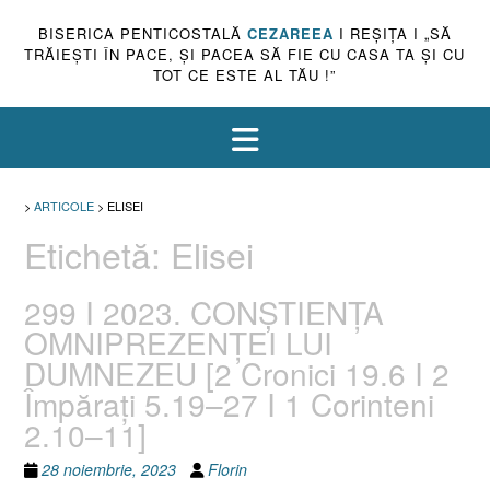
BISERICA PENTICOSTALĂ
CEZAREEA
I REŞIŢA I „SĂ
TRĂIEŞTI ÎN PACE, ŞI PACEA SĂ FIE CU CASA TA ŞI CU
TOT CE ESTE AL TĂU !”
>
ARTICOLE
>
ELISEI
Etichetă:
Elisei
299 I 2023. CONȘTIENȚA
OMNIPREZENȚEI LUI
DUMNEZEU [2 Cronici 19.6 I 2
Împărați 5.19–27 I 1 Corinteni
2.10–11]
28 noiembrie, 2023
Florin