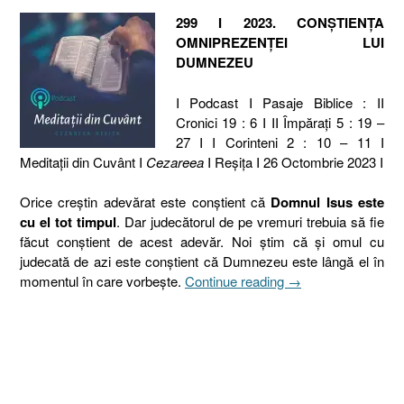
299 I 2023. CONȘTIENȚA
OMNIPREZENȚEI LUI
DUMNEZEU
I Podcast I Pasaje Biblice : II
Cronici 19 : 6 I II Împărați 5 : 19 –
27 I I Corinteni 2 : 10 – 11 I
Meditaţii din Cuvânt I
Cezareea
I Reşiţa I 26 Octombrie 2023 I
Orice creștin adevărat este conștient că
Domnul Isus este
cu el tot timpul
. Dar judecătorul de pe vremuri trebuia să fie
făcut conștient de acest adevăr. Noi știm că și omul cu
judecată de azi este conștient că Dumnezeu este lângă el în
„299
momentul în care vorbește.
Continue reading
→
I
2023.
CONȘTIENȚA
OMNIPREZENȚEI
LUI
DUMNEZEU