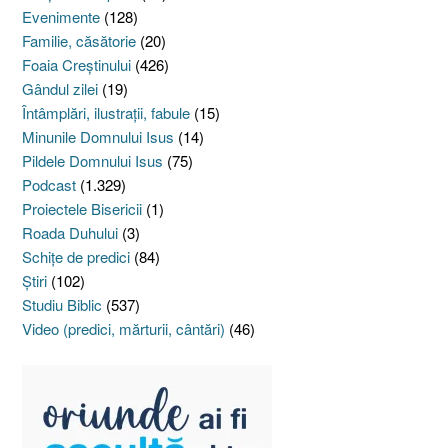
Evenimente
(128)
Familie, căsătorie
(20)
Foaia Creştinului
(426)
Gândul zilei
(19)
Întâmplări, ilustraţii, fabule
(15)
Minunile Domnului Isus
(14)
Pildele Domnului Isus
(75)
Podcast
(1.329)
Proiectele Bisericii
(1)
Roada Duhului
(3)
Schiţe de predici
(84)
Ştiri
(102)
Studiu Biblic
(537)
Video (predici, mărturii, cântări)
(46)