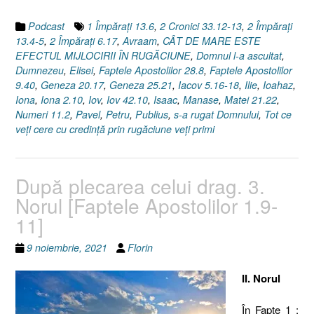
Podcast
1 Împăraţi 13.6
,
2 Cronici 33.12-13
,
2 Împăraţi
13.4-5
,
2 Împăraţi 6.17
,
Avraam
,
CÂT DE MARE ESTE
EFECTUL MIJLOCIRII ÎN RUGĂCIUNE
,
Domnul l-a ascultat
,
Dumnezeu
,
Elisei
,
Faptele Apostolilor 28.8
,
Faptele Apostolilor
9.40
,
Geneza 20.17
,
Geneza 25.21
,
Iacov 5.16-18
,
Ilie
,
Ioahaz
,
Iona
,
Iona 2.10
,
Iov
,
Iov 42.10
,
Isaac
,
Manase
,
Matei 21.22
,
Numeri 11.2
,
Pavel
,
Petru
,
Publius
,
s-a rugat Domnului
,
Tot ce
veţi cere cu credinţă prin rugăciune veţi primi
După plecarea celui drag. 3.
Norul [Faptele Apostolilor 1.9-
11]
9 noiembrie, 2021
Florin
II. Norul
În Fapte 1 :