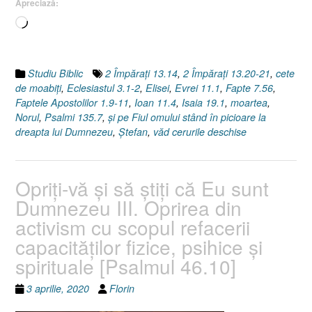
Apreciază:
[Faptele
Apostolilor
Încarc...
1.9-
11]”
Studiu Biblic
2 Împăraţi 13.14
,
2 Împăraţi 13.20-21
,
cete
de moabiţi
,
Eclesiastul 3.1-2
,
Elisei
,
Evrei 11.1
,
Fapte 7.56
,
Faptele Apostolilor 1.9-11
,
Ioan 11.4
,
Isaia 19.1
,
moartea
,
Norul
,
Psalmi 135.7
,
şi pe Fiul omului stând în picioare la
dreapta lui Dumnezeu
,
Ştefan
,
văd cerurile deschise
Opriţi-vă şi să ştiţi că Eu sunt
Dumnezeu III. Oprirea din
activism cu scopul refacerii
capacităţilor fizice, psihice şi
spirituale [Psalmul 46.10]
3 aprilie, 2020
Florin