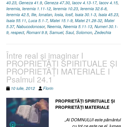
40.23
,
Geneza 41.9
,
Geneza 47.30
,
Iacov 4.13-17
,
Iacov 4.15
,
Ieremia
,
Ieremia 1.11-12
,
Ieremia 10.23
,
Ieremia 32.6-8
,
Ieremia 42.5
,
Ilie
,
Ionatan
,
Iosia
,
Iosif
,
Isaia 30.1-3
,
Isaia 45.23
,
Isaia 55.11
,
Luca 5.1-7
,
Matei 15.1-9
,
Matei 21.28-32
,
Matei
5.37
,
Nabucodonosor
,
Neemia
,
Neemia 5.11-13
,
Numeri 30.1-
9
,
respect
,
Romani 9.9
,
Samuel
,
Saul
,
Solomon
,
Zedechia
Între real şi imaginar I
PROPRIETĂŢI SPIRITUALE ŞI
PROPRIETĂŢI MATERIALE I
Psalmul 24.1
10 iulie, 2012
Florin
PROPRIETĂŢI SPIRITUALE ŞI
PROPRIETĂŢI MATERIALE
„Al DOMNULUI este pământul
cu tot ce este pe el, lumea