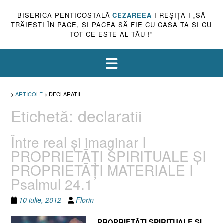
BISERICA PENTICOSTALĂ
CEZAREEA
I REŞIŢA I „SĂ
TRĂIEŞTI ÎN PACE, ŞI PACEA SĂ FIE CU CASA TA ŞI CU
TOT CE ESTE AL TĂU !”
>
ARTICOLE
>
DECLARATII
Etichetă:
declaratii
Între real şi imaginar I
PROPRIETĂŢI SPIRITUALE ŞI
PROPRIETĂŢI MATERIALE I
Psalmul 24.1
10 iulie, 2012
Florin
PROPRIETĂŢI SPIRITUALE ŞI