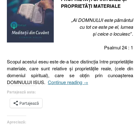
PROPRIETĂŢI MATERIALE
„Al DOMNULUI este pământul
cu tot ce este pe el, lumea
şi ceice o locuiesc
”.
Psalmul 24 : 1
Scopul acestui eseu este de-a face distincţia între proprietăţile
materiale, care sunt relative şi proprietăţile reale, (cele din
domeniul spiritual), care se obţin prin cunoaşterea
„Între
DOMNULUI ISUS.
Continue reading
→
real
Partajează asta:
şi
imaginar
Partajează
I
PROPRIETĂŢI
Apreciază:
SPIRITUALE
ŞI
PROPRIETĂŢI