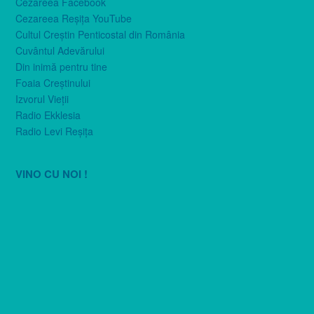
Cezareea Facebook
Cezareea Reşiţa YouTube
Cultul Creştin Penticostal din România
Cuvântul Adevărului
Din inimă pentru tine
Foaia Creştinului
Izvorul Vieţii
Radio Ekklesia
Radio Levi Reşiţa
VINO CU NOI !