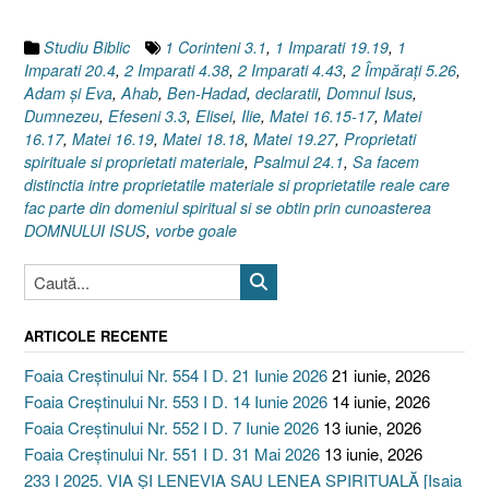
MATERIALE
I
Studiu Biblic
1 Corinteni 3.1
,
1 Imparati 19.19
,
1
Psalmul
Imparati 20.4
,
2 Imparati 4.38
,
2 Imparati 4.43
,
2 Împăraţi 5.26
,
24.1”
Adam şi Eva
,
Ahab
,
Ben-Hadad
,
declaratii
,
Domnul Isus
,
Dumnezeu
,
Efeseni 3.3
,
Elisei
,
Ilie
,
Matei 16.15-17
,
Matei
16.17
,
Matei 16.19
,
Matei 18.18
,
Matei 19.27
,
Proprietati
spirituale si proprietati materiale
,
Psalmul 24.1
,
Sa facem
distinctia intre proprietatile materiale si proprietatile reale care
fac parte din domeniul spiritual si se obtin prin cunoasterea
DOMNULUI ISUS
,
vorbe goale
ARTICOLE RECENTE
Foaia Creștinului Nr. 554 I D. 21 Iunie 2026
21 iunie, 2026
Foaia Creștinului Nr. 553 I D. 14 Iunie 2026
14 iunie, 2026
Foaia Creștinului Nr. 552 I D. 7 Iunie 2026
13 iunie, 2026
Foaia Creștinului Nr. 551 I D. 31 Mai 2026
13 iunie, 2026
233 I 2025. VIA ȘI LENEVIA SAU LENEA SPIRITUALĂ [Isaia