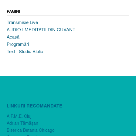
PAGINI
Transmisie Live
AUDIO I MEDITATII DIN CUVANT
Acasă
Programări
Text I Studiu Biblic
LINKURI RECOMANDATE
A.P.M.E. Cluj
Adrian Tămăşan
Biserica Betania Chicago