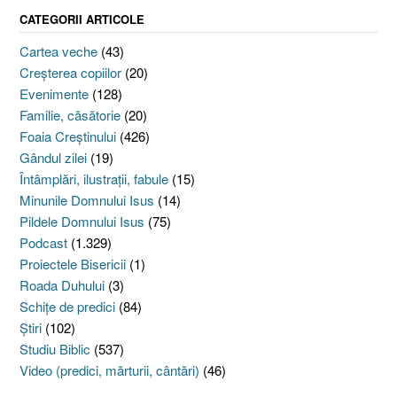
CATEGORII ARTICOLE
Cartea veche
(43)
Creşterea copiilor
(20)
Evenimente
(128)
Familie, căsătorie
(20)
Foaia Creştinului
(426)
Gândul zilei
(19)
Întâmplări, ilustraţii, fabule
(15)
Minunile Domnului Isus
(14)
Pildele Domnului Isus
(75)
Podcast
(1.329)
Proiectele Bisericii
(1)
Roada Duhului
(3)
Schiţe de predici
(84)
Ştiri
(102)
Studiu Biblic
(537)
Video (predici, mărturii, cântări)
(46)