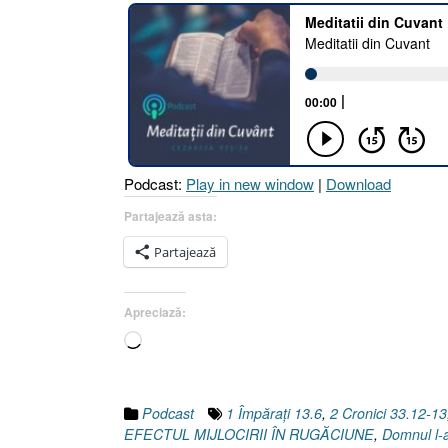
Podcast:
Play in new window
|
Download
Partajează asta:
Partajează
Apreciază:
Încarc...
Podcast
1 Împăraţi 13.6
,
2 Cronici 33.12-13
EFECTUL MIJLOCIRII ÎN RUGĂCIUNE
,
Domnul l-a