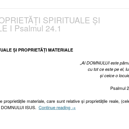
 PROPRIETĂŢI SPIRITUALE ŞI
 I Psalmul 24.1
TUALE ŞI PROPRIETĂŢI MATERIALE
„Al DOMNULUI este pămâ
cu tot ce este pe el, 
şi ceice o locu
Psalmul 2
proprietăţile materiale, care sunt relative şi proprietăţile reale, (cel
„Între
terea DOMNULUI ISUS.
Continue reading
→
real
şi
imaginar