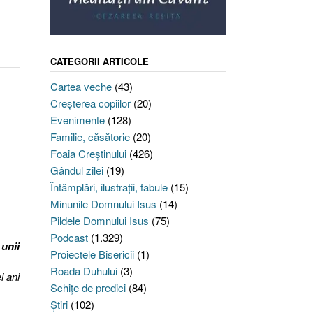
CATEGORII ARTICOLE
Cartea veche
(43)
Creşterea copiilor
(20)
Evenimente
(128)
Familie, căsătorie
(20)
Foaia Creştinului
(426)
Gândul zilei
(19)
Întâmplări, ilustraţii, fabule
(15)
Minunile Domnului Isus
(14)
Pildele Domnului Isus
(75)
Podcast
(1.329)
 unii
Proiectele Bisericii
(1)
Roada Duhului
(3)
i ani
Schiţe de predici
(84)
Ştiri
(102)