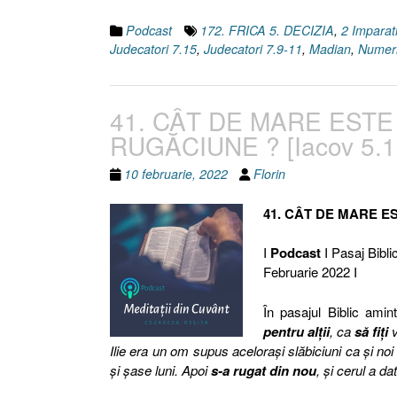
Podcast
172. FRICA 5. DECIZIA
,
2 Imparat
Judecatori 7.15
,
Judecatori 7.9-11
,
Madian
,
Numeri
41. CÂT DE MARE ESTE 
RUGĂCIUNE ? [Iacov 5.1
10 februarie, 2022
Florin
41. CÂT DE MARE E
I
Podcast
I Pasaj Biblic
Februarie 2022 I
În pasajul Biblic amin
pentru alţii
, ca
să fiţi
v
Ilie era un om supus aceloraşi slăbiciuni ca şi noi 
şi şase luni. Apoi
s-a rugat din nou
, şi cerul a da