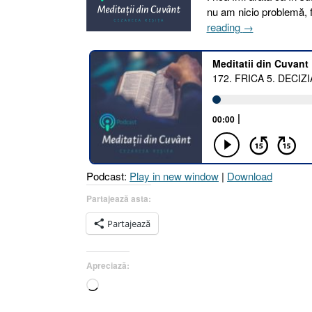
nu am nicio problemă, f
„172.
reading
→
FRICA
5.
DECIZIA
[Numeri
22.1-
14]”
Podcast:
Play in new window
|
Download
Partajează asta:
Partajează
Apreciază:
Încarc...