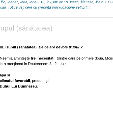
,
Ilie
,
Ioahaz
,
Iona
,
Iona 2.10
,
Iov
,
Iov 42.10
,
Isaac
,
Manase
,
Matei 21.2
ului
,
Tot ce veţi cere cu credinţă prin rugăciune veţi primi
rupul (sănătatea)
III. Trupul (sănătatea).
De ce are nevoie trupul ?
Neemia aminteşte
trei necesităţi
, (dintre care pe primele două, Moi
le-a menţionat în Deuteronom 8 : 2 – 4) :
apa
şi
climatul favorabil
, precum şi
Duhul Lui Dumnezeu
.