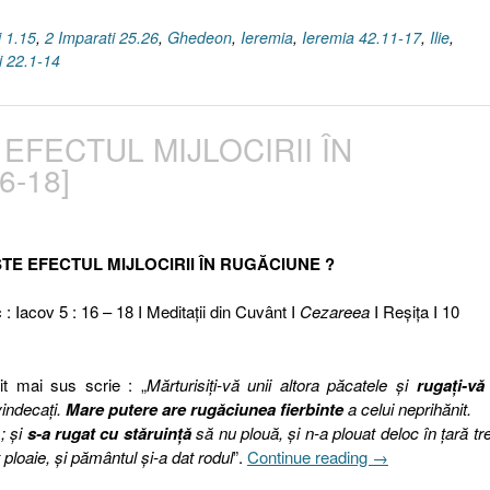
i 1.15
,
2 Imparati 25.26
,
Ghedeon
,
Ieremia
,
Ieremia 42.11-17
,
Ilie
,
 22.1-14
EFECTUL MIJLOCIRII ÎN
6-18]
STE EFECTUL MIJLOCIRII ÎN RUGĂCIUNE ?
 : Iacov 5 : 16 – 18 I Meditaţii din Cuvânt I
Cezareea
I Reşiţa I 10
tit mai sus scrie : „
Mărturisiţi-vă unii altora păcatele şi
rugaţi-vă
indecaţi.
Mare putere are rugăciunea fierbinte
a celui neprihănit.
; şi
s-a rugat cu stăruinţă
să nu plouă, şi n-a plouat deloc în ţară tre
„41.
t ploaie, şi pământul şi-a dat rodul
”.
Continue reading
→
CÂT