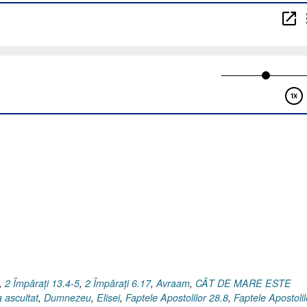
DE
MARE
ESTE
EFECTUL
MIJLOCIRII
ÎN
RUGĂCIUNE
?
[Iacov
5.16-
18]”
,
2 Împăraţi 13.4-5
,
2 Împăraţi 6.17
,
Avraam
,
CÂT DE MARE ESTE
 ascultat
,
Dumnezeu
,
Elisei
,
Faptele Apostolilor 28.8
,
Faptele Apostolil