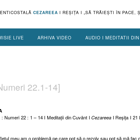
PENTICOSTALĂ
CEZAREEA
I REŞIŢA I „SĂ TRĂIEŞTI ÎN PACE, 
ISIE LIVE
ARHIVA VIDEO
AUDIO I MEDITATII DI
Numeri 22.1-14]
A
c : Numeri 22 : 1 – 14 I Meditaţii din Cuvânt I
Cezareea
I Reşiţa I 21 
ufletul meu am o problemă pe care pot să o rezolv sau pot să mă fac 