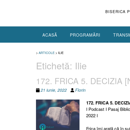
Skip
to
BISERICA 
content
ACASĂ
PROGRAMĂRI
TRANSM
>
ARTICOLE
>
ILIE
Etichetă:
Ilie
172. FRICA 5. DECIZIA [
21 iunie, 2022
Florin
172. FRICA 5. DECIZI
I Podcast I Pasaj Bibli
2022 I
Frica îmi arată că în s