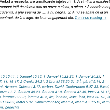
Verbul
a respecta
, are următoarele înţelesuri :
1. A simţi şi a manifes
respect faţă de cineva sau de ceva; a cinsti, a stima. • A acorda atenţ
cuvenită, a ţine seamă de …, a nu neglija. 2. A nu se abate de la un
„Călc
contract, de la o lege, de la un angajament
etc.
Continue reading
→
de
cuvâ
(Ro
1:29
31)”
 15.10-11
,
1 Samuel 15.13
,
1 Samuel 15.22-23
,
1 Samuel 20.23
,
1
7
,
11
,
16-17
,
2 Cronici 34.21
,
2 Cronici 36.20-21
,
2 Împăraţi 5.14
,
2
nt
,
Avraam
,
Coloseni 3.17
,
corban
,
David
,
Deuteronom 5.27-33
,
Elisei
,
eza 1.6-7
,
Geneza 40.23
,
Geneza 41.9
,
Geneza 47.30
,
Iacov 4.13-17
3
,
Ieremia 32.6-8
,
Ieremia 42.5
,
Ilie
,
Ionatan
,
Iosia
,
Iosif
,
Isaia 30.1-3
,
I
 21.28-32
,
Matei 5.37
,
Nabucodonosor
,
Neemia
,
Neemia 5.11-13
,
Nume
on
,
Zedechia