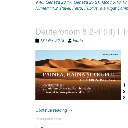
9.40
,
Geneza 20.17
,
Geneza 25.21
,
Iacov 5.16-18
Numeri 11.2
,
Pavel
,
Petru
,
Publius
,
s-a rugat Domn
Deuteronom 8.2-4 (III) I T
18 iulie, 2018
Florin
„Deuteronom
Continue reading
→
8.2-
Partajează asta:
4