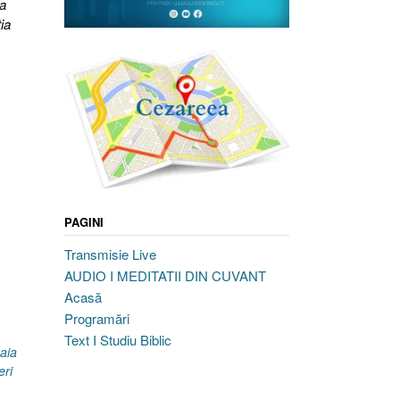
ta
ia
ătorii
nt,
mani
,
PAGINI
Transmisie Live
AUDIO I MEDITATII DIN CUVANT
Acasă
Programări
,
Text I Studiu Biblic
saia
ri