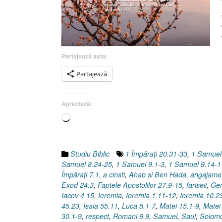
Partajează asta:
Partajează
Apreciază:
Încarc...
Studiu Biblic
1 Împăraţi 20.31-33
,
1 Samuel
Samuel 8.24-25
,
1 Samuel 9.1-3
,
1 Samuel 9.14-1
Împăraţi 7.1
,
a cinsti
,
Ahab şi Ben Hada
,
angajame
Exod 24.3
,
Faptele Apostolilor 27.9-15
,
fariseii
,
Gen
Iacov 4.15
,
Ieremia
,
Ieremia 1.11-12
,
Ieremia 10.2
45.23
,
Isaia 55.11
,
Luca 5.1-7
,
Matei 15.1-9
,
Matei
30.1-9
,
respect
,
Romani 9.9
,
Samuel
,
Saul
,
Solom