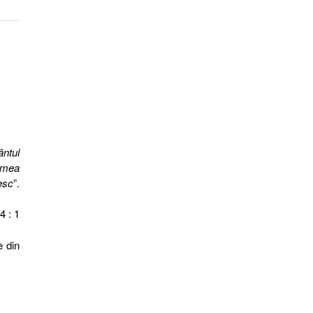
ntul
lumea
iesc
”.
4 : 1
e din