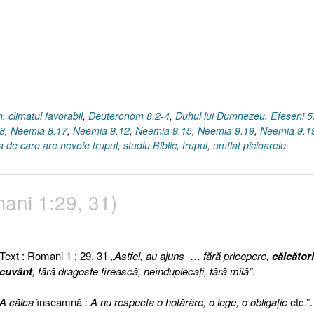
n
,
climatul favorabil
,
Deuteronom 8.2-4
,
Duhul lui Dumnezeu
,
Efeseni 5
8
,
Neemia 8.17
,
Neemia 9.12
,
Neemia 9.15
,
Neemia 9.19
,
Neemia 9.1
 de care are nevoie trupul
,
studiu Biblic
,
trupul
,
umflat picioarele
mani 1:29, 31)
Text : Romani 1 : 29, 31 „
Astfel, au ajuns
…
fără pricepere,
călcător
cuvânt
, fără dragoste firească, neînduplecaţi, fără milă”
.
A călca
înseamnă :
A nu respecta o hotărâre, o lege, o obligaţie
etc.”.