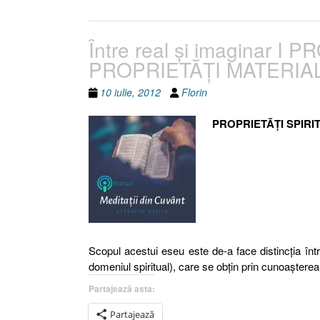
Între real şi imaginar I
PROPRIETĂŢI MATERIALE
10 iulie, 2012
Florin
PROPRIETĂŢI SPIRI
Scopul acestui eseu este de-a face distincţia între 
domeniul spiritual), care se obţin prin cunoaş
Partajează asta:
Partajează