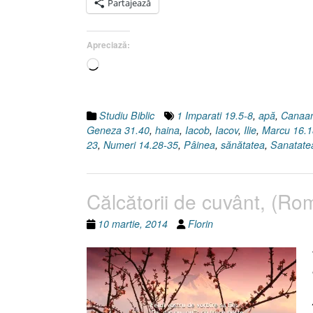
(III)
Partajează
I
Trupul
Apreciază:
(sănătatea)”
Încarc...
Studiu Biblic
1 Imparati 19.5-8
,
apă
,
Canaa
Geneza 31.40
,
haina
,
Iacob
,
Iacov
,
Ilie
,
Marcu 16.1
23
,
Numeri 14.28-35
,
Pâinea
,
sănătatea
,
Sanatatea
Călcătorii de cuvânt, (Ro
10 martie, 2014
Florin