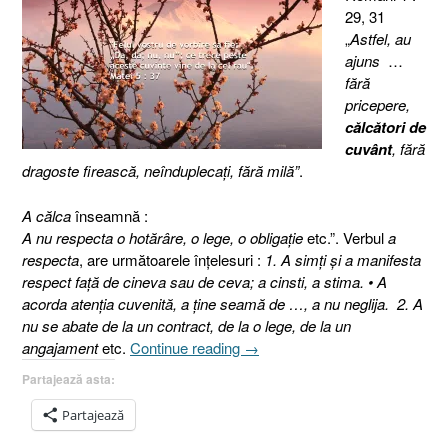
29, 31
„
Astfel, au
ajuns
…
fără
pricepere,
călcători de
cuvânt
, fără
dragoste firească, neînduplecaţi, fără milă”
.
A călca
înseamnă :
A nu respecta o hotărâre, o lege, o obligaţie
etc.”. Verbul
a
respecta
, are următoarele înţelesuri :
1. A simţi şi a manifesta
respect faţă de cineva sau de ceva; a cinsti, a stima. • A
acorda atenţia cuvenită, a ţine seamă de …, a nu neglija. 2. A
nu se abate de la un contract, de la o lege, de la un
„Călcătorii
angajament
etc.
Continue reading
→
de
Partajează asta:
cuvânt,
(Romani
Partajează
1:29,