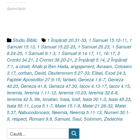
31)”
Apreciază:
Studiu Biblic
1 Împăraţi 20.31-33
,
1 Samuel 15.10-11
,
1
Samuel 15.13
,
1 Samuel 15.22-23
,
1 Samuel 20.23
,
1 Samuel
8.24-25
,
1 Samuel 9.1-3
,
1 Samuel 9.14-17
,
11
,
16-17
,
2
Cronici 34.21
,
2 Cronici 36.20-21
,
2 Împăraţi 5.14
,
2 Împăraţi
7.1
,
a cinsti
,
Ahab şi Ben Hada
,
angajament
,
Avraam
,
Coloseni
3.17
,
corban
,
David
,
Deuteronom 5.27-33
,
Elisei
,
Exod 24.3
,
Faptele Apostolilor 27.9-15
,
fariseii
,
Geneza 1.6-7
,
Geneza
40.23
,
Geneza 41.9
,
Geneza 47.30
,
Iacov 4.13-17
,
Iacov 4.15
,
Ieremia
,
Ieremia 1.11-12
,
Ieremia 10.23
,
Ieremia 32.6-8
,
Ieremia 42.5
,
Ilie
,
Ionatan
,
Iosia
,
Iosif
,
Isaia 30.1-3
,
Isaia 45.23
,
Isaia 55.11
,
Luca 5.1-7
,
Matei 15.1-9
,
Matei 21.28-32
,
Matei
5.37
,
Nabucodonosor
,
Neemia
,
Neemia 5.11-13
,
Numeri 30.1-
9
,
respect
,
Romani 9.9
,
Samuel
,
Saul
,
Solomon
,
Zedechia