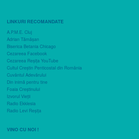
LINKURI RECOMANDATE
A.P.M.E. Cluj
Adrian Tămăşan
Biserica Betania Chicago
Cezareea Facebook
Cezareea Reşiţa YouTube
Cultul Creştin Penticostal din România
Cuvântul Adevărului
Din inimă pentru tine
Foaia Creştinului
Izvorul Vieţii
Radio Ekklesia
Radio Levi Reşiţa
VINO CU NOI !