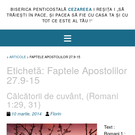
BISERICA PENTICOSTALĂ
CEZAREEA
I REŞIŢA I „SĂ
TRĂIEŞTI ÎN PACE, ŞI PACEA SĂ FIE CU CASA TA ŞI CU
TOT CE ESTE AL TĂU !”
>
ARTICOLE
>
FAPTELE APOSTOLILOR 27.9-15
Etichetă:
Faptele Apostolilor
27.9-15
Călcătorii de cuvânt, (Romani
1:29, 31)
10 martie, 2014
Florin
Text :
Romani 1 :