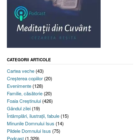
CATEGORII ARTICOLE
Cartea veche
(43)
Creşterea copiilor
(20)
Evenimente
(128)
Familie, căsătorie
(20)
Foaia Creştinului
(426)
Gândul zilei
(19)
Întâmplări, ilustraţii, fabule
(15)
Minunile Domnului Isus
(14)
Pildele Domnului Isus
(75)
Podcast
(1.329)