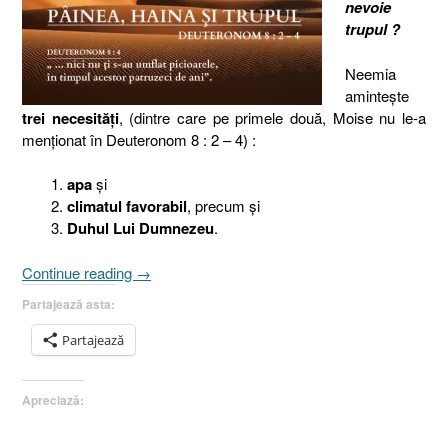
nevoie
trupul ?
Neemia
aminteşte
trei necesităţi
, (dintre care pe primele două, Moise nu le-a
menţionat în Deuteronom 8 : 2 – 4) :
apa
şi
climatul favorabil
, precum şi
Duhul Lui Dumnezeu
.
„Deuteronom
Continue reading
→
8.2-
Partajează asta:
4
(III)
Partajează
I
Trupul
Apreciază:
(sănătatea)”