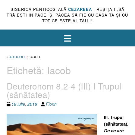
BISERICA PENTICOSTALĂ
CEZAREEA
I REŞIŢA I „SĂ
TRĂIEŞTI ÎN PACE, ŞI PACEA SĂ FIE CU CASA TA ŞI CU
TOT CE ESTE AL TĂU !”
>
ARTICOLE
>
IACOB
Etichetă:
Iacob
Deuteronom 8.2-4 (III) I Trupul
(sănătatea)
18 iulie, 2018
Florin
III. Trupul
(sănătatea).
De ce are