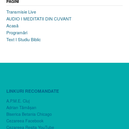
PAGINI
Transmisie Live
AUDIO I MEDITATII DIN CUVANT
Acasă
Programări
Text I Studiu Biblic
LINKURI RECOMANDATE
A.P.M.E. Cluj
Adrian Tămăşan
Biserica Betania Chicago
Cezareea Facebook
Cezareea Reşiţa YouTube