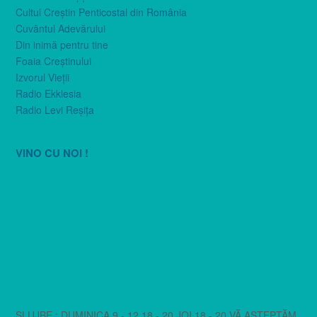
Cultul Creştin Penticostal din România
Cuvântul Adevărului
Din inimă pentru tine
Foaia Creştinului
Izvorul Vieţii
Radio Ekklesia
Radio Levi Reşiţa
VINO CU NOI !
SLUJBE : DUMINICA 9 - 12 18 - 20 JOI 18 - 20 VĂ AȘTEPTĂM