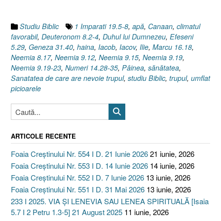
Studiu Biblic
1 Imparati 19.5-8
,
apă
,
Canaan
,
climatul
favorabil
,
Deuteronom 8.2-4
,
Duhul lui Dumnezeu
,
Efeseni
5.29
,
Geneza 31.40
,
haina
,
Iacob
,
Iacov
,
Ilie
,
Marcu 16.18
,
Neemia 8.17
,
Neemia 9.12
,
Neemia 9.15
,
Neemia 9.19
,
Neemia 9.19-23
,
Numeri 14.28-35
,
Pâinea
,
sănătatea
,
Sanatatea de care are nevoie trupul
,
studiu Biblic
,
trupul
,
umflat
picioarele
ARTICOLE RECENTE
Foaia Creștinului Nr. 554 I D. 21 Iunie 2026
21 iunie, 2026
Foaia Creștinului Nr. 553 I D. 14 Iunie 2026
14 iunie, 2026
Foaia Creștinului Nr. 552 I D. 7 Iunie 2026
13 iunie, 2026
Foaia Creștinului Nr. 551 I D. 31 Mai 2026
13 iunie, 2026
233 I 2025. VIA ȘI LENEVIA SAU LENEA SPIRITUALĂ [Isaia
5.7 I 2 Petru 1.3-5] 21 August 2025
11 iunie, 2026