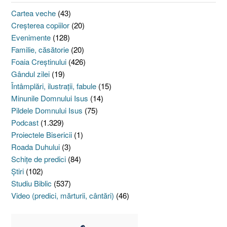
Cartea veche
(43)
Creşterea copiilor
(20)
Evenimente
(128)
Familie, căsătorie
(20)
Foaia Creştinului
(426)
Gândul zilei
(19)
Întâmplări, ilustraţii, fabule
(15)
Minunile Domnului Isus
(14)
Pildele Domnului Isus
(75)
Podcast
(1.329)
Proiectele Bisericii
(1)
Roada Duhului
(3)
Schiţe de predici
(84)
Ştiri
(102)
Studiu Biblic
(537)
Video (predici, mărturii, cântări)
(46)