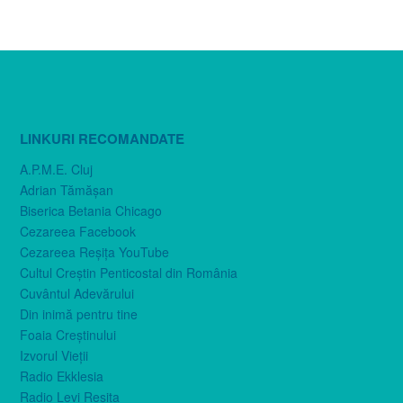
LINKURI RECOMANDATE
A.P.M.E. Cluj
Adrian Tămăşan
Biserica Betania Chicago
Cezareea Facebook
Cezareea Reşiţa YouTube
Cultul Creştin Penticostal din România
Cuvântul Adevărului
Din inimă pentru tine
Foaia Creştinului
Izvorul Vieţii
Radio Ekklesia
Radio Levi Reşiţa