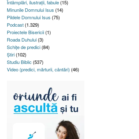
Întâmplări, ilustraţii, fabule
(15)
Minunile Domnului Isus
(14)
Pildele Domnului Isus
(75)
Podcast
(1.329)
Proiectele Bisericii
(1)
Roada Duhului
(3)
Schiţe de predici
(84)
Ştiri
(102)
Studiu Biblic
(537)
Video (predici, mărturii, cântări)
(46)