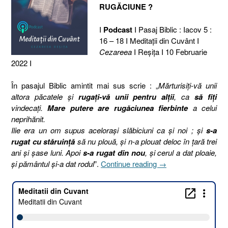
RUGĂCIUNE ?
I
Podcast
I Pasaj Biblic : Iacov 5 :
16 – 18 I Meditaţii din Cuvânt I
Cezareea
I Reşiţa I 10 Februarie
2022 I
În pasajul Biblic amintit mai sus scrie : „
Mărturisiţi-vă unii
altora păcatele şi
rugaţi-vă unii pentru alţii
, ca
să fiţi
vindecaţi.
Mare putere are rugăciunea fierbinte
a celui
neprihănit.
Ilie era un om supus aceloraşi slăbiciuni ca şi noi ; şi
s-a
rugat cu stăruinţă
să nu plouă, şi n-a plouat deloc în ţară trei
ani şi şase luni. Apoi
s-a rugat din nou
, şi cerul a dat ploaie,
„41.
şi pământul şi-a dat rodul
”.
Continue reading
→
CÂT
DE
MARE
ESTE
EFECTUL