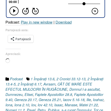
MIJLOCIRII
ÎN
RUGĂCIUNE
?
Podcast:
Play in new window
|
Download
[Iacov
5.16-
Partajează asta:
18]”
Partajează
Apreciază:
Încarc...
Podcast
1 Împăraţi 13.6
,
2 Cronici 33.12-13
,
2 Împăraţi
13.4-5
,
2 Împăraţi 6.17
,
Avraam
,
CÂT DE MARE ESTE
EFECTUL MIJLOCIRII ÎN RUGĂCIUNE
,
Domnul l-a ascultat
,
Dumnezeu
,
Elisei
,
Faptele Apostolilor 28.8
,
Faptele Apostolilor
9.40
,
Geneza 20.17
,
Geneza 25.21
,
Iacov 5.16-18
,
Ilie
,
Ioahaz
,
Iona
,
Iona 2.10
,
Iov
,
Iov 42.10
,
Isaac
,
Manase
,
Matei 21.22
,
Numeri 11.2
,
Pavel
,
Petru
,
Publius
,
s-a rugat Domnului
,
Tot ce