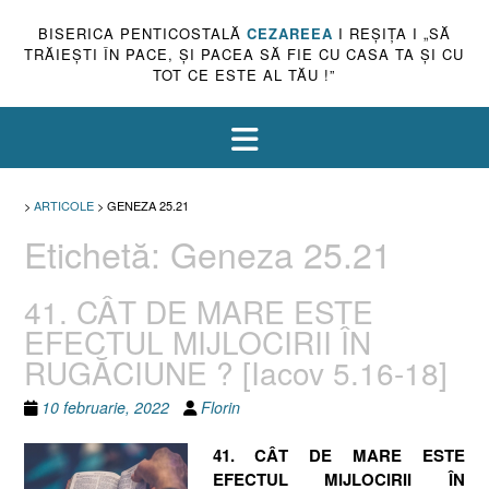
BISERICA PENTICOSTALĂ
CEZAREEA
I REŞIŢA I „SĂ
TRĂIEŞTI ÎN PACE, ŞI PACEA SĂ FIE CU CASA TA ŞI CU
TOT CE ESTE AL TĂU !”
>
ARTICOLE
>
GENEZA 25.21
Etichetă:
Geneza 25.21
41. CÂT DE MARE ESTE
EFECTUL MIJLOCIRII ÎN
RUGĂCIUNE ? [Iacov 5.16-18]
10 februarie, 2022
Florin
41. CÂT DE MARE ESTE
EFECTUL MIJLOCIRII ÎN