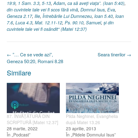
19:9
,
1 Sam. 3.3
,
5-13
,
Adam
,
ca să aveţi viaţa”. (Ioan 5:40)
,
din cuvintele tale vei fi scos fără vină
,
Domnul Isus
,
Eva
,
Geneza 2.17
,
Ilie
,
Întrebările Lui Dumnezeu
,
Ioan 5.40
,
Ioan
7.6
,
Luca 4.3
,
Mat. 12.11-12
,
Ps. 90.10
,
Samuel
,
şi din
cuvintele tale vei fi osândit“ (Matei 12:37)
Post
←
”… Ce se vede azi”,
Seara tinerilor
→
navigation
Geneza 50:20, Romani 8.28
Similare
87. ÎNVĂŢĂTURĂ DIN
Pilda Neghinei, Evanghelia
SCRIPTURĂ [Matei 12.37]
după Matei 13.26
28 martie, 2022
23 aprilie, 2013
În „Podcast”
În „Pildele Domnului Isus”