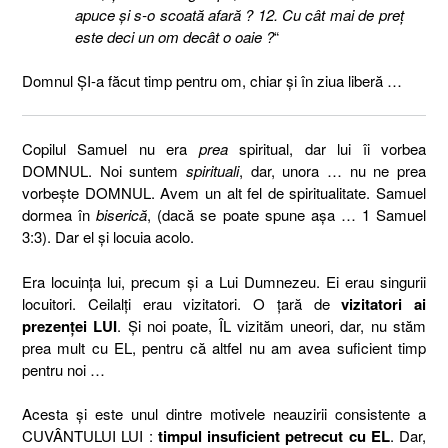
apuce şi s-o scoată afară ? 12. Cu cât mai de preţ
este deci un om decât o oaie ?
“
Domnul ŞI-a făcut timp pentru om, chiar şi în ziua liberă …
Copilul Samuel nu era
prea
spiritual, dar lui îi vorbea
DOMNUL. Noi suntem
spirituali
, dar, unora … nu ne prea
vorbeşte DOMNUL. Avem un alt fel de spiritualitate. Samuel
dormea în
biserică
, (dacă se poate spune aşa … 1 Samuel
3:3). Dar el şi locuia acolo.
Era locuinţa lui, precum şi a Lui Dumnezeu. Ei erau singurii
locuitori. Ceilalţi erau vizitatori. O ţară de
vizitatori ai
prezenţei LUI
. Şi noi poate, ÎL vizităm uneori, dar, nu stăm
prea mult cu EL, pentru că altfel nu am avea suficient timp
pentru noi …
Acesta şi este unul dintre motivele neauzirii consistente a
CUVÂNTULUI LUI :
timpul insuficient petrecut cu EL
. Dar,