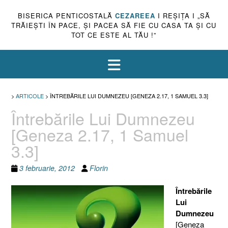
BISERICA PENTICOSTALĂ
CEZAREEA
I REŞIŢA I „SĂ
TRĂIEŞTI ÎN PACE, ŞI PACEA SĂ FIE CU CASA TA ŞI CU
TOT CE ESTE AL TĂU !”
>
ARTICOLE
>
ÎNTREBĂRILE LUI DUMNEZEU [GENEZA 2.17, 1 SAMUEL 3.3]
Întrebările Lui Dumnezeu
[Geneza 2.17, 1 Samuel
3.3]
3 februarie, 2012
Florin
Întrebările
Lui
Dumnezeu
[Geneza