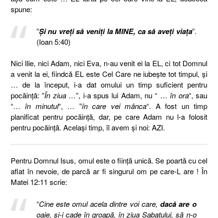
spune:
”
Şi nu vreţi să veniţi la MINE, ca să aveţi viaţa
”.
(Ioan 5:40)
Nici Ilie, nici Adam, nici Eva, n-au venit ei la EL, ci tot Domnul
a venit la ei, fiindcă EL este Cel Care ne iubeşte tot timpul, şi
… de la început, i-a dat omului un timp suficient pentru
pocăinţă: ”
În ziua …
”, i-a spus lui Adam, nu “ …
în ora
“, sau
“…
în minutul
“, … ”
în care vei mânca
“. A fost un timp
planificat pentru pocăinţă, dar, pe care Adam nu l-a folosit
pentru pocăinţă. Acelaşi timp, îl avem şi noi: AZI.
Pentru Domnul Isus, omul este o fiinţă unică. Se poartă cu cel
aflat în nevoie, de parcă ar fi singurul om pe care-L are ! În
Matei 12:11 scrie:
“
Cine este omul acela dintre voi care,
dacă are o
oaie, şi-i cade în groapă, în ziua Sabatului, să n-o