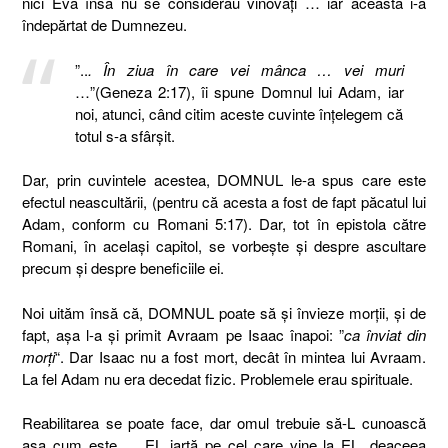
nici Eva însă nu se considerau vinovaţi … iar aceasta i-a
îndepărtat de Dumnezeu.
”..
. În ziua în care vei mânca … vei muri
…”(Geneza 2:17), îi spune Domnul lui Adam, iar
noi, atunci, când citim aceste cuvinte înţelegem că
totul s-a sfârşit.
Dar, prin cuvintele acestea, DOMNUL le-a spus care este
efectul neascultării, (pentru că acesta a fost de fapt păcatul lui
Adam, conform cu Romani 5:17). Dar, tot în epistola către
Romani, în acelaşi capitol, se vorbeşte şi despre ascultare
precum şi despre beneficiile ei.
Noi uităm însă că, DOMNUL poate să şi învieze morţii, şi de
fapt, aşa l-a şi primit Avraam pe Isaac înapoi: ”
ca înviat din
morţi
“. Dar Isaac nu a fost mort, decât în mintea lui Avraam.
La fel Adam nu era decedat fizic. Problemele erau spirituale.
Reabilitarea se poate face, dar omul trebuie să-L cunoască
aşa cum este … EL iartă pe cel care vine la EL, deaceea