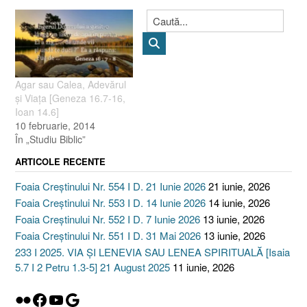
Agar sau Calea, Adevărul
şi Viaţa [Geneza 16.7-16,
Ioan 14.6]
10 februarie, 2014
În „Studiu Biblic”
ARTICOLE RECENTE
Foaia Creștinului Nr. 554 I D. 21 Iunie 2026
21 iunie, 2026
Foaia Creștinului Nr. 553 I D. 14 Iunie 2026
14 iunie, 2026
Foaia Creștinului Nr. 552 I D. 7 Iunie 2026
13 iunie, 2026
Foaia Creștinului Nr. 551 I D. 31 Mai 2026
13 iunie, 2026
233 I 2025. VIA ȘI LENEVIA SAU LENEA SPIRITUALĂ [Isaia
5.7 I 2 Petru 1.3-5] 21 August 2025
11 iunie, 2026
Flickr
Facebook
YouTube
Google