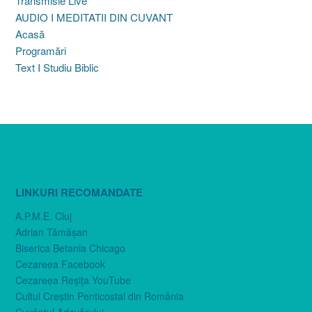
Transmisie Live
AUDIO I MEDITATII DIN CUVANT
Acasă
Programări
Text I Studiu Biblic
LINKURI RECOMANDATE
A.P.M.E. Cluj
Adrian Tămăşan
Biserica Betania Chicago
Cezareea Facebook
Cezareea Reşiţa YouTube
Cultul Creştin Penticostal din România
Cuvântul Adevărului