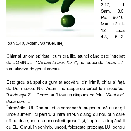
2.17, 1
Sam. 3.3,
Ps. 90.10,
Mat. 12.11-
12, Luca
4.3, 5-13,
Ioan 5.40, Adam, Samuel, Ilie]
Chiar şi un om spiritual, cum era Ilie, atunci când este întrebat
de DOMNUL : “
Ce faci tu aici, Ilie ?
“, nu răspunde: “
Stau
…”,
sau altceva de genul acesta.
Este greu să spui cu gura ta adevărul din inimă, chiar şi faţă
de Dumnezeu. Nici Adam, nu răspunde direct la întrebarea:
”
Unde eşti ?
“… Corect ar fi fost un răspuns de felul: ”
Sunt aici,
după pom .
..”.
Întrebările LUI, Domnul ni le adresează, nu pentru că nu ar şti
unde suntem, ci pentru a intra într-un dialog cu noi, prin care
să ne dea şansa recunoaşterii greşelii şi, implicit, a împăcării
cu EL. Omul, în schimb, uneori, foloseşte prezenţa LUI pentru