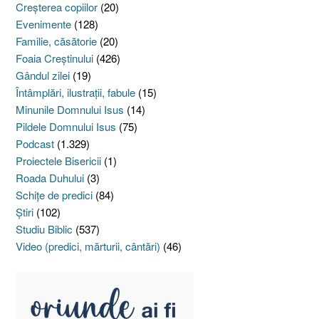
Creşterea copiilor
(20)
Evenimente
(128)
Familie, căsătorie
(20)
Foaia Creştinului
(426)
Gândul zilei
(19)
Întâmplări, ilustraţii, fabule
(15)
Minunile Domnului Isus
(14)
Pildele Domnului Isus
(75)
Podcast
(1.329)
Proiectele Bisericii
(1)
Roada Duhului
(3)
Schiţe de predici
(84)
Ştiri
(102)
Studiu Biblic
(537)
Video (predici, mărturii, cântări)
(46)