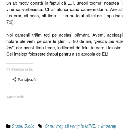
un alt motiv constă în faptul că LUI, uneori tocmai noaptea ÎI
vine să vorbească. Chiar atunci când oamenii dorm. Are alt
fus orar, alt ceas, alt timp … un cu totul alt-fel de timp (Ioan
7:6).
Noi oamenii trăim toţi pe acelaşi pământ. Avem, aceleaşi
hotare ale vietii pe care le ştim … 80 de ani, “
pentru cei mai
tari
”, dar acest timp trece, indiferent de felul în care-l folosim.
Cel înţelept foloseste timpul pentru a se apropia de EL!
Partajează asta:
Partajează
Apreciază:
Studiu Biblic
”Şi nu vreţi să veniţi la MINE
,
1 Împăraţi