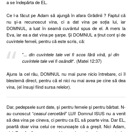
a se îndepărta de EL.
Ce l-a făcut pe Adam să ajungă în afara Grădinii ? Faptul că
nu şi-a recunoscut vina, ci a dat vina pe soţia lui, iar
DOMNUL, a luat în seamă cuvântul spus de el. A mers la
Eva, iar ea a dat vina pe şarpe. Şi DOMNUL a ţinut cont şi de
cuvintele femeii, pentru că este scris, că:
”..
. din cuvintele tale vei fi scos fără vină, şi din
cuvintele tale vei fi osândit
“. (Matei 12:37)
Ajuns la cel rău, DOMNUL nu mai pune nicio întrebare, ci îl
blestemă direct, pentru că el nici nu mai avea pe cine să dea
vina, (el însuşi fiind sursa relelor).
Dar, pedepsele sunt date, şi pentru femeie şi pentru bărbat. N-
au cunoscut “
ceasul cercetării
” LUI! Domnul ISUS nu a venit
să dea vina pe cineva, ci pentru ca EL să poarte vina. Dar EL,
poartă doar vina celui ce recunoaşte că a greşit. Nici Adam,