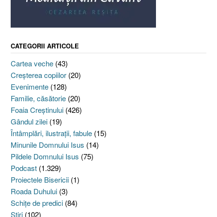
CATEGORII ARTICOLE
Cartea veche
(43)
Creşterea copiilor
(20)
Evenimente
(128)
Familie, căsătorie
(20)
Foaia Creştinului
(426)
Gândul zilei
(19)
Întâmplări, ilustraţii, fabule
(15)
Minunile Domnului Isus
(14)
Pildele Domnului Isus
(75)
Podcast
(1.329)
Proiectele Bisericii
(1)
Roada Duhului
(3)
Schiţe de predici
(84)
Ştiri
(102)