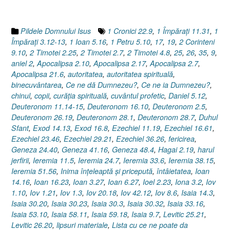
dat
/
luat,
Pildele Domnului Isus
1 Cronici 22.9
,
1 Împăraţi 11.31
,
1
dă
Împăraţi 3.12-13
,
1 Ioan 5.16
,
1 Petru 5.10
,
17
,
19
,
2 Corinteni
/
9.10
,
2 Timotei 2.25
,
2 Timotei 2.7
,
2 Timotei 4.8
,
25
,
26
,
35
,
9
,
ia)”
aniel 2
,
Apocalipsa 2.10
,
Apocalipsa 2.17
,
Apocalipsa 2.7
,
Apocalipsa 21.6
,
autoritatea
,
autoritatea spirituală
,
binecuvântarea
,
Ce ne dă Dumnezeu?
,
Ce ne ia Dumnezeu?
,
chinul
,
copii
,
curăţia spirituală
,
cuvântul profetic
,
Daniel 5.12
,
Deuteronom 11.14-15
,
Deuteronom 16.10
,
Deuteronom 2.5
,
Deuteronom 26.19
,
Deuteronom 28.1
,
Deuteronom 28.7
,
Duhul
Sfant
,
Exod 14.13
,
Exod 16.8
,
Ezechiel 11.19
,
Ezechiel 16.61
,
Ezechiel 23.46
,
Ezechiel 29.21
,
Ezechiel 36.26
,
fericirea
,
Geneza 24.40
,
Geneza 41.16
,
Geneza 48.4
,
Hagai 2.19
,
harul
jerfirii
,
Ieremia 11.5
,
Ieremia 24.7
,
Ieremia 33.6
,
Ieremia 38.15
,
Ieremia 51.56
,
Inima înţeleaptă şi pricepută
,
întâietatea
,
Ioan
14.16
,
Ioan 16.23
,
Ioan 3.27
,
Ioan 6.27
,
Ioel 2.23
,
Iona 3.2
,
Iov
1.10
,
Iov 1.21
,
Iov 1.3
,
Iov 20.18
,
Iov 42.12
,
Iov 8.6
,
Isaia 14.3
,
Isaia 30.20
,
Isaia 30.23
,
Isaia 30.3
,
Isaia 30.32
,
Isaia 33.16
,
Isaia 53.10
,
Isaia 58.11
,
Isaia 59.18
,
Isaia 9.7
,
Levitic 25.21
,
Levitic 26.20
,
lipsuri materiale
,
Lista cu ce ne poate da