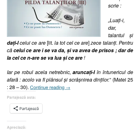
scrie :
„Luaţi-i,
dar,
talantul şi
da
ţi-l
celui ce are
[lit.
la tot cel ce are
]
zece talanţi. Pentru
că
celui ce are i se va da, şi va avea de prisos ; dar de
la cel ce n-are se va lua şi ce are
!
Iar pe robul acela netrebnic,
aruncaţi-l
în întunericul de
afară : acolo va fi plânsul şi scrâşnirea dinţilor.
” (Matei 25
„Pilda
: 28 – 30).
Continue reading
→
Talanţilor
Partajează asta:
(III),
Matei
Partajează
25.28-
30,
Apreciază:
(Dumnezeu
a