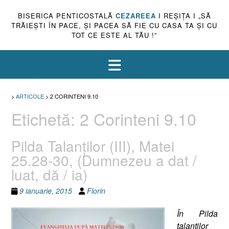
BISERICA PENTICOSTALĂ
CEZAREEA
I REŞIŢA I „SĂ
TRĂIEŞTI ÎN PACE, ŞI PACEA SĂ FIE CU CASA TA ŞI CU
TOT CE ESTE AL TĂU !”
>
ARTICOLE
>
2 CORINTENI 9.10
Etichetă:
2 Corinteni 9.10
Pilda Talanţilor (III), Matei
25.28-30, (Dumnezeu a dat /
luat, dă / ia)
9 ianuarie, 2015
Florin
În Pilda
talanţilor