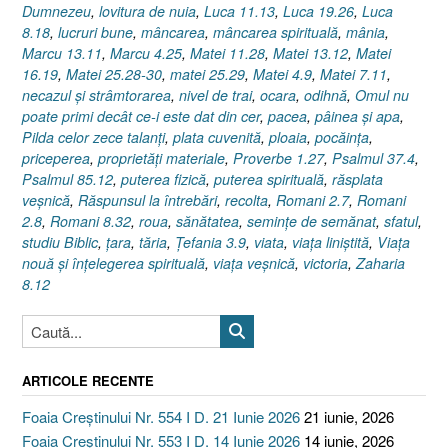
Dumnezeu
,
lovitura de nuia
,
Luca 11.13
,
Luca 19.26
,
Luca
8.18
,
lucruri bune
,
mâncarea
,
mâncarea spirituală
,
mânia
,
Marcu 13.11
,
Marcu 4.25
,
Matei 11.28
,
Matei 13.12
,
Matei
16.19
,
Matei 25.28-30
,
matei 25.29
,
Matei 4.9
,
Matei 7.11
,
necazul şi strâmtorarea
,
nivel de trai
,
ocara
,
odihnă
,
Omul nu
poate primi decât ce-i este dat din cer
,
pacea
,
pâinea şi apa
,
Pilda celor zece talanţi
,
plata cuvenită
,
ploaia
,
pocăinţa
,
priceperea
,
proprietăţi materiale
,
Proverbe 1.27
,
Psalmul 37.4
,
Psalmul 85.12
,
puterea fizică
,
puterea spirituală
,
răsplata
veşnică
,
Răspunsul la întrebări
,
recolta
,
Romani 2.7
,
Romani
2.8
,
Romani 8.32
,
roua
,
sănătatea
,
seminţe de semănat
,
sfatul
,
studiu Biblic
,
ţara
,
tăria
,
Ţefania 3.9
,
viata
,
viaţa liniştită
,
Viaţa
nouă şi înţelegerea spirituală
,
viaţa veşnică
,
victoria
,
Zaharia
8.12
ARTICOLE RECENTE
Foaia Creștinului Nr. 554 I D. 21 Iunie 2026
21 iunie, 2026
Foaia Creștinului Nr. 553 I D. 14 Iunie 2026
14 iunie, 2026