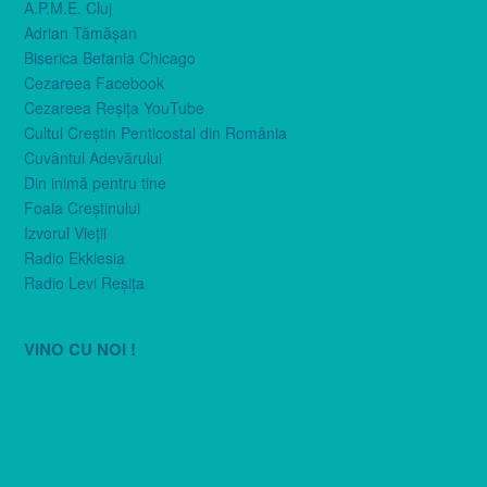
A.P.M.E. Cluj
Adrian Tămăşan
Biserica Betania Chicago
Cezareea Facebook
Cezareea Reşiţa YouTube
Cultul Creştin Penticostal din România
Cuvântul Adevărului
Din inimă pentru tine
Foaia Creştinului
Izvorul Vieţii
Radio Ekklesia
Radio Levi Reşiţa
VINO CU NOI !