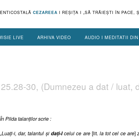
PENTICOSTALĂ
CEZAREEA
I REŞIŢA I „SĂ TRĂIEŞTI ÎN PACE, 
ISIE LIVE
ARHIVA VIDEO
AUDIO I MEDITATII DI
ei 25.28-30, (Dumnezeu a dat / luat, 
În Pilda talanţilor scrie :
„Luaţi-i, dar, talantul şi
da
ţi-l
celui ce are
[lit.
la tot cel ce are
]