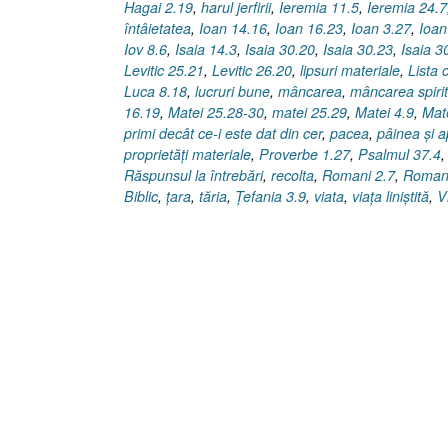
Hagai 2.19
,
harul jerfirii
,
Ieremia 11.5
,
Ieremia 24.7
întâietatea
,
Ioan 14.16
,
Ioan 16.23
,
Ioan 3.27
,
Ioan
Iov 8.6
,
Isaia 14.3
,
Isaia 30.20
,
Isaia 30.23
,
Isaia 3
Levitic 25.21
,
Levitic 26.20
,
lipsuri materiale
,
Lista
Luca 8.18
,
lucruri bune
,
mâncarea
,
mâncarea spiri
16.19
,
Matei 25.28-30
,
matei 25.29
,
Matei 4.9
,
Mat
primi decât ce-i este dat din cer
,
pacea
,
pâinea şi 
proprietăţi materiale
,
Proverbe 1.27
,
Psalmul 37.4
Răspunsul la întrebări
,
recolta
,
Romani 2.7
,
Romani
Biblic
,
ţara
,
tăria
,
Ţefania 3.9
,
viata
,
viaţa liniştită
,
V