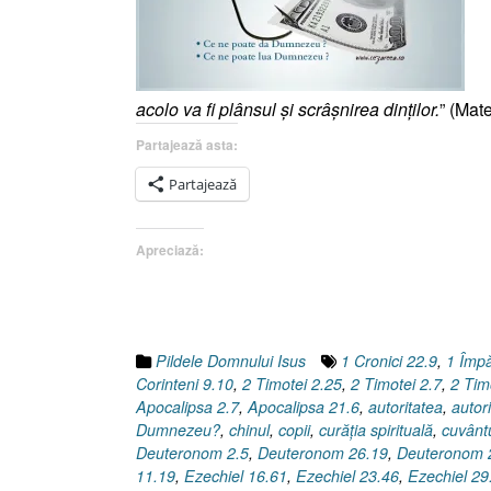
acolo va fi plânsul şi scrâşnirea dinţilor.
” (Mate
Partajează asta:
Partajează
Apreciază:
Pildele Domnului Isus
1 Cronici 22.9
,
1 Împă
Corinteni 9.10
,
2 Timotei 2.25
,
2 Timotei 2.7
,
2 Tim
Apocalipsa 2.7
,
Apocalipsa 21.6
,
autoritatea
,
autori
Dumnezeu?
,
chinul
,
copii
,
curăţia spirituală
,
cuvântu
Deuteronom 2.5
,
Deuteronom 26.19
,
Deuteronom 
11.19
,
Ezechiel 16.61
,
Ezechiel 23.46
,
Ezechiel 29