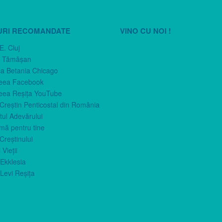
URI RECOMANDATE
VINO CU NOI !
E. Cluj
n Tămăşan
ca Betania Chicago
eea Facebook
eea Reşiţa YouTube
 Creştin Penticostal din România
ul Adevărului
imă pentru tine
Creştinului
 Vieţii
Ekklesia
Levi Reşiţa