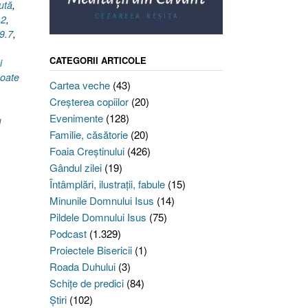
ută
,
12
,
 9.7
,
CATEGORII ARTICOLE
i
oate
Cartea veche
(43)
,
Creşterea copiilor
(20)
Evenimente
(128)
u
Familie, căsătorie
(20)
Foaia Creştinului
(426)
Gândul zilei
(19)
Întâmplări, ilustraţii, fabule
(15)
Minunile Domnului Isus
(14)
Pildele Domnului Isus
(75)
Podcast
(1.329)
Proiectele Bisericii
(1)
Roada Duhului
(3)
Schiţe de predici
(84)
Ştiri
(102)