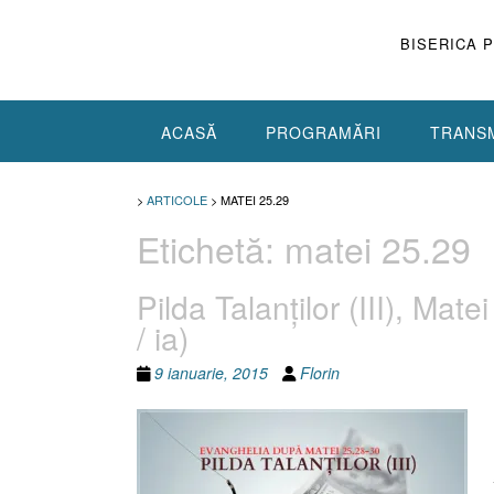
Skip
to
BISERICA 
content
ACASĂ
PROGRAMĂRI
TRANSM
>
ARTICOLE
>
MATEI 25.29
Etichetă:
matei 25.29
Pilda Talanţilor (III), Mat
/ ia)
9 ianuarie, 2015
Florin