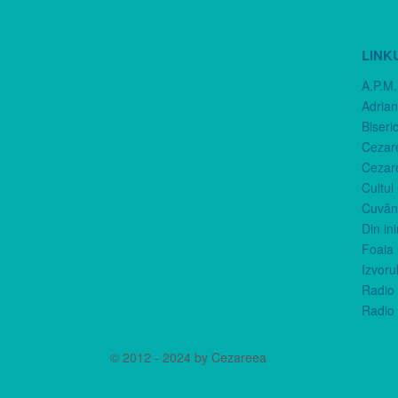
LINK
A.P.M.
Adria
Biseri
Cezar
Cezar
Cultul
Cuvânt
Din in
Foaia 
Izvorul
Radio 
Radio 
© 2012 - 2024 by Cezareea