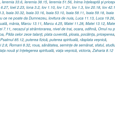
,
Ieremia 33.6
,
Ieremia 38.15
,
Ieremia 51.56
,
Inima înţeleaptă şi pricep
 6.27
,
Ioel 2.23
,
Iona 3.2
,
Iov 1.10
,
Iov 1.21
,
Iov 1.3
,
Iov 20.18
,
Iov 42.
0.3
,
Isaia 30.32
,
Isaia 33.16
,
Isaia 53.10
,
Isaia 58.11
,
Isaia 59.18
,
Isaia
 cu ce ne poate da Dumnezeu
,
lovitura de nuia
,
Luca 11.13
,
Luca 19.26
,
tuală
,
mânia
,
Marcu 13.11
,
Marcu 4.25
,
Matei 11.28
,
Matei 13.12
,
Mate
ei 7.11
,
necazul şi strâmtorarea
,
nivel de trai
,
ocara
,
odihnă
,
Omul nu p
apa
,
Pilda celor zece talanţi
,
plata cuvenită
,
ploaia
,
pocăinţa
,
priceperea
,
Psalmul 85.12
,
puterea fizică
,
puterea spirituală
,
răsplata veşnică
,
 2.8
,
Romani 8.32
,
roua
,
sănătatea
,
seminţe de semănat
,
sfatul
,
studi
iaţa nouă şi înţelegerea spirituală
,
viaţa veşnică
,
victoria
,
Zaharia 8.12