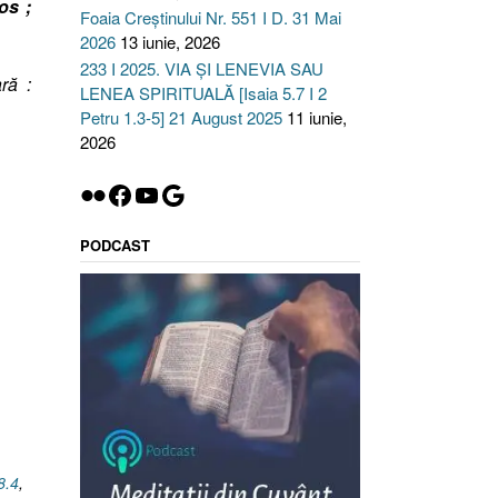
os ;
Foaia Creștinului Nr. 551 I D. 31 Mai
2026
13 iunie, 2026
233 I 2025. VIA ȘI LENEVIA SAU
ră :
LENEA SPIRITUALĂ [Isaia 5.7 I 2
Petru 1.3-5] 21 August 2025
11 iunie,
2026
Flickr
Facebook
YouTube
Google
PODCAST
8.4
,