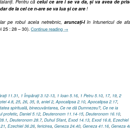
talanţi. Pentru că
celui ce are i se va da, şi va avea de pris
dar de la cel ce n-are se va lua şi ce are
!
Iar pe robul acela netrebnic,
aruncaţi-l
în întunericul de afa
„Pilda
i 25 : 28 – 30).
Continue reading
→
Talanţilor
(III),
Matei
25.28-
30,
(Dumnezeu
a
dat
/
luat,
raţi 11.31
,
1 Împăraţi 3.12-13
,
1 Ioan 5.16
,
1 Petru 5.10
,
17
,
19
,
2
dă
otei 4.8
,
25
,
26
,
35
,
9
,
aniel 2
,
Apocalipsa 2.10
,
Apocalipsa 2.17
,
/
tatea spirituală
,
binecuvântarea
,
Ce ne dă Dumnezeu?
,
Ce ne ia
ia)”
l profetic
,
Daniel 5.12
,
Deuteronom 11.14-15
,
Deuteronom 16.10
,
28.1
,
Deuteronom 28.7
,
Duhul Sfant
,
Exod 14.13
,
Exod 16.8
,
Ezechiel
.21
,
Ezechiel 36.26
,
fericirea
,
Geneza 24.40
,
Geneza 41.16
,
Geneza 4