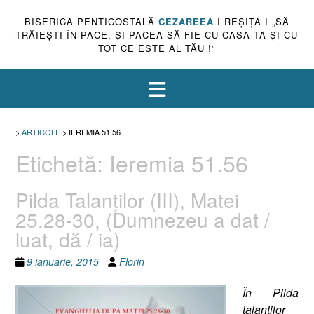
BISERICA PENTICOSTALĂ
CEZAREEA
I REŞIŢA I „SĂ
TRĂIEŞTI ÎN PACE, ŞI PACEA SĂ FIE CU CASA TA ŞI CU
TOT CE ESTE AL TĂU !”
>
ARTICOLE
>
IEREMIA 51.56
Etichetă:
Ieremia 51.56
Pilda Talanţilor (III), Matei
25.28-30, (Dumnezeu a dat /
luat, dă / ia)
9 ianuarie, 2015
Florin
În Pilda
talanţilor