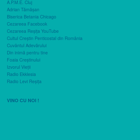
A.P.M.E. Cluj
Adrian Tămăşan
Biserica Betania Chicago
Cezareea Facebook
Cezareea Reşiţa YouTube
Cultul Creştin Penticostal din România
Cuvântul Adevărului
Din inimă pentru tine
Foaia Creştinului
Izvorul Vieţii
Radio Ekklesia
Radio Levi Reşiţa
VINO CU NOI !