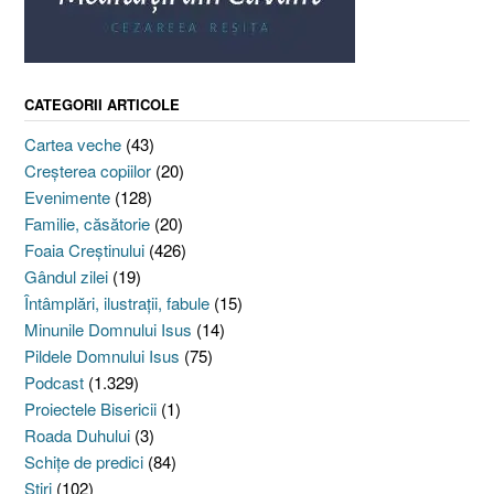
CATEGORII ARTICOLE
Cartea veche
(43)
Creşterea copiilor
(20)
Evenimente
(128)
Familie, căsătorie
(20)
Foaia Creştinului
(426)
Gândul zilei
(19)
Întâmplări, ilustraţii, fabule
(15)
Minunile Domnului Isus
(14)
Pildele Domnului Isus
(75)
Podcast
(1.329)
Proiectele Bisericii
(1)
Roada Duhului
(3)
Schiţe de predici
(84)
Ştiri
(102)