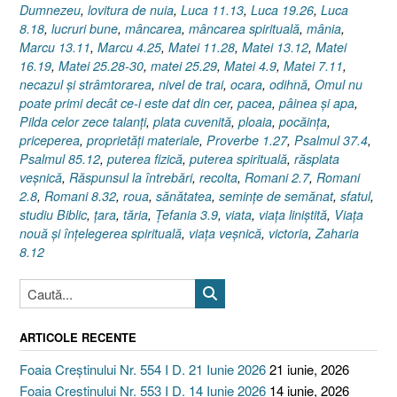
Dumnezeu
,
lovitura de nuia
,
Luca 11.13
,
Luca 19.26
,
Luca
8.18
,
lucruri bune
,
mâncarea
,
mâncarea spirituală
,
mânia
,
Marcu 13.11
,
Marcu 4.25
,
Matei 11.28
,
Matei 13.12
,
Matei
16.19
,
Matei 25.28-30
,
matei 25.29
,
Matei 4.9
,
Matei 7.11
,
necazul şi strâmtorarea
,
nivel de trai
,
ocara
,
odihnă
,
Omul nu
poate primi decât ce-i este dat din cer
,
pacea
,
pâinea şi apa
,
Pilda celor zece talanţi
,
plata cuvenită
,
ploaia
,
pocăinţa
,
priceperea
,
proprietăţi materiale
,
Proverbe 1.27
,
Psalmul 37.4
,
Psalmul 85.12
,
puterea fizică
,
puterea spirituală
,
răsplata
veşnică
,
Răspunsul la întrebări
,
recolta
,
Romani 2.7
,
Romani
2.8
,
Romani 8.32
,
roua
,
sănătatea
,
seminţe de semănat
,
sfatul
,
studiu Biblic
,
ţara
,
tăria
,
Ţefania 3.9
,
viata
,
viaţa liniştită
,
Viaţa
nouă şi înţelegerea spirituală
,
viaţa veşnică
,
victoria
,
Zaharia
8.12
ARTICOLE RECENTE
Foaia Creștinului Nr. 554 I D. 21 Iunie 2026
21 iunie, 2026
Foaia Creștinului Nr. 553 I D. 14 Iunie 2026
14 iunie, 2026