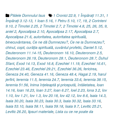
dat
/
luat,
Pildele Domnului Isus
1 Cronici 22.9
,
1 Împăraţi 11.31
,
1
dă
Împăraţi 3.12-13
,
1 Ioan 5.16
,
1 Petru 5.10
,
17
,
19
,
2 Corinteni
/
9.10
,
2 Timotei 2.25
,
2 Timotei 2.7
,
2 Timotei 4.8
,
25
,
26
,
35
,
9
,
ia)”
aniel 2
,
Apocalipsa 2.10
,
Apocalipsa 2.17
,
Apocalipsa 2.7
,
Apocalipsa 21.6
,
autoritatea
,
autoritatea spirituală
,
binecuvântarea
,
Ce ne dă Dumnezeu?
,
Ce ne ia Dumnezeu?
,
chinul
,
copii
,
curăţia spirituală
,
cuvântul profetic
,
Daniel 5.12
,
Deuteronom 11.14-15
,
Deuteronom 16.10
,
Deuteronom 2.5
,
Deuteronom 26.19
,
Deuteronom 28.1
,
Deuteronom 28.7
,
Duhul
Sfant
,
Exod 14.13
,
Exod 16.8
,
Ezechiel 11.19
,
Ezechiel 16.61
,
Ezechiel 23.46
,
Ezechiel 29.21
,
Ezechiel 36.26
,
fericirea
,
Geneza 24.40
,
Geneza 41.16
,
Geneza 48.4
,
Hagai 2.19
,
harul
jerfirii
,
Ieremia 11.5
,
Ieremia 24.7
,
Ieremia 33.6
,
Ieremia 38.15
,
Ieremia 51.56
,
Inima înţeleaptă şi pricepută
,
întâietatea
,
Ioan
14.16
,
Ioan 16.23
,
Ioan 3.27
,
Ioan 6.27
,
Ioel 2.23
,
Iona 3.2
,
Iov
1.10
,
Iov 1.21
,
Iov 1.3
,
Iov 20.18
,
Iov 42.12
,
Iov 8.6
,
Isaia 14.3
,
Isaia 30.20
,
Isaia 30.23
,
Isaia 30.3
,
Isaia 30.32
,
Isaia 33.16
,
Isaia 53.10
,
Isaia 58.11
,
Isaia 59.18
,
Isaia 9.7
,
Levitic 25.21
,
Levitic 26.20
,
lipsuri materiale
,
Lista cu ce ne poate da