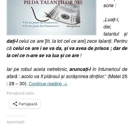
scrie :
„Luaţi-i,
dar,
talantul şi
da
ţi-l
celui ce are
[lit.
la tot cel ce are
]
zece talanţi. Pentru
că
celui ce are i se va da, şi va avea de prisos ; dar de
la cel ce n-are se va lua şi ce are
!
Iar pe robul acela netrebnic,
aruncaţi-l
în întunericul de
afară : acolo va fi plânsul şi scrâşnirea dinţilor.
” (Matei 25
„Pilda
: 28 – 30).
Continue reading
→
Talanţilor
Partajează asta:
(III),
Matei
Partajează
25.28-
30,
Apreciază:
(Dumnezeu
a