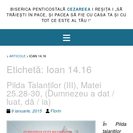
BISERICA PENTICOSTALĂ
CEZAREEA
I REŞIŢA I „SĂ
TRĂIEŞTI ÎN PACE, ŞI PACEA SĂ FIE CU CASA TA ŞI CU
TOT CE ESTE AL TĂU !”
>
ARTICOLE
>
IOAN 14.16
Etichetă:
Ioan 14.16
Pilda Talanţilor (III), Matei
25.28-30, (Dumnezeu a dat /
luat, dă / ia)
9 ianuarie, 2015
Florin
În Pilda
talanţilor