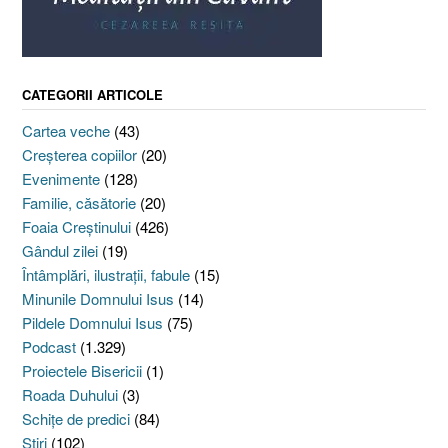
CATEGORII ARTICOLE
Cartea veche
(43)
Creşterea copiilor
(20)
Evenimente
(128)
Familie, căsătorie
(20)
Foaia Creştinului
(426)
Gândul zilei
(19)
Întâmplări, ilustraţii, fabule
(15)
Minunile Domnului Isus
(14)
Pildele Domnului Isus
(75)
Podcast
(1.329)
Proiectele Bisericii
(1)
Roada Duhului
(3)
Schiţe de predici
(84)
Ştiri
(102)