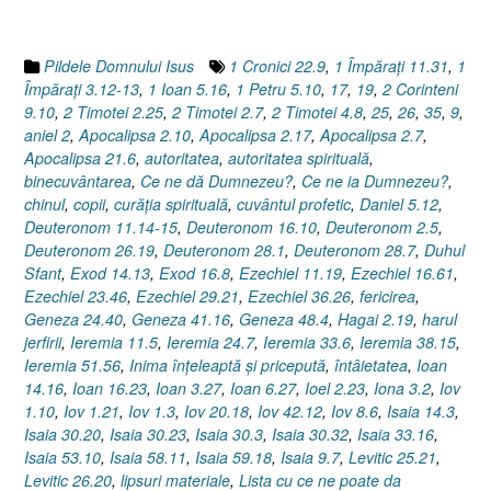
dat
/
luat,
Pildele Domnului Isus
1 Cronici 22.9
,
1 Împăraţi 11.31
,
1
dă
Împăraţi 3.12-13
,
1 Ioan 5.16
,
1 Petru 5.10
,
17
,
19
,
2 Corinteni
/
9.10
,
2 Timotei 2.25
,
2 Timotei 2.7
,
2 Timotei 4.8
,
25
,
26
,
35
,
9
,
ia)”
aniel 2
,
Apocalipsa 2.10
,
Apocalipsa 2.17
,
Apocalipsa 2.7
,
Apocalipsa 21.6
,
autoritatea
,
autoritatea spirituală
,
binecuvântarea
,
Ce ne dă Dumnezeu?
,
Ce ne ia Dumnezeu?
,
chinul
,
copii
,
curăţia spirituală
,
cuvântul profetic
,
Daniel 5.12
,
Deuteronom 11.14-15
,
Deuteronom 16.10
,
Deuteronom 2.5
,
Deuteronom 26.19
,
Deuteronom 28.1
,
Deuteronom 28.7
,
Duhul
Sfant
,
Exod 14.13
,
Exod 16.8
,
Ezechiel 11.19
,
Ezechiel 16.61
,
Ezechiel 23.46
,
Ezechiel 29.21
,
Ezechiel 36.26
,
fericirea
,
Geneza 24.40
,
Geneza 41.16
,
Geneza 48.4
,
Hagai 2.19
,
harul
jerfirii
,
Ieremia 11.5
,
Ieremia 24.7
,
Ieremia 33.6
,
Ieremia 38.15
,
Ieremia 51.56
,
Inima înţeleaptă şi pricepută
,
întâietatea
,
Ioan
14.16
,
Ioan 16.23
,
Ioan 3.27
,
Ioan 6.27
,
Ioel 2.23
,
Iona 3.2
,
Iov
1.10
,
Iov 1.21
,
Iov 1.3
,
Iov 20.18
,
Iov 42.12
,
Iov 8.6
,
Isaia 14.3
,
Isaia 30.20
,
Isaia 30.23
,
Isaia 30.3
,
Isaia 30.32
,
Isaia 33.16
,
Isaia 53.10
,
Isaia 58.11
,
Isaia 59.18
,
Isaia 9.7
,
Levitic 25.21
,
Levitic 26.20
,
lipsuri materiale
,
Lista cu ce ne poate da