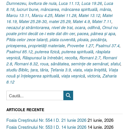
Dumnezeu
,
lovitura de nuia
,
Luca 11.13
,
Luca 19.26
,
Luca
8.18
,
lucruri bune
,
mâncarea
,
mâncarea spirituală
,
mânia
,
Marcu 13.11
,
Marcu 4.25
,
Matei 11.28
,
Matei 13.12
,
Matei
16.19
,
Matei 25.28-30
,
matei 25.29
,
Matei 4.9
,
Matei 7.11
,
necazul şi strâmtorarea
,
nivel de trai
,
ocara
,
odihnă
,
Omul nu
poate primi decât ce-i este dat din cer
,
pacea
,
pâinea şi apa
,
Pilda celor zece talanţi
,
plata cuvenită
,
ploaia
,
pocăinţa
,
priceperea
,
proprietăţi materiale
,
Proverbe 1.27
,
Psalmul 37.4
,
Psalmul 85.12
,
puterea fizică
,
puterea spirituală
,
răsplata
veşnică
,
Răspunsul la întrebări
,
recolta
,
Romani 2.7
,
Romani
2.8
,
Romani 8.32
,
roua
,
sănătatea
,
seminţe de semănat
,
sfatul
,
studiu Biblic
,
ţara
,
tăria
,
Ţefania 3.9
,
viata
,
viaţa liniştită
,
Viaţa
nouă şi înţelegerea spirituală
,
viaţa veşnică
,
victoria
,
Zaharia
8.12
ARTICOLE RECENTE
Foaia Creștinului Nr. 554 I D. 21 Iunie 2026
21 iunie, 2026
Foaia Creștinului Nr. 553 I D. 14 Iunie 2026
14 iunie, 2026