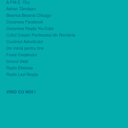
A.P.M.E. Cluj
Adrian Tămăşan
Biserica Betania Chicago
Cezareea Facebook
Cezareea Reşiţa YouTube
Cultul Creştin Penticostal din România
Cuvântul Adevărului
Din inimă pentru tine
Foaia Creştinului
Izvorul Vieţii
Radio Ekklesia
Radio Levi Reşiţa
VINO CU NOI !