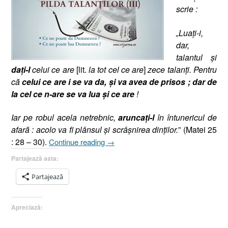
scrie :
„Luaţi-i,
dar,
talantul şi
da
ţi-l
celui ce are
[lit.
la tot cel ce are
]
zece talanţi. Pentru
că
celui ce are i se va da, şi va avea de prisos ; dar de
la cel ce n-are se va lua şi ce are
!
Iar pe robul acela netrebnic,
aruncaţi-l
în întunericul de
afară : acolo va fi plânsul şi scrâşnirea dinţilor.
” (Matei 25
„Pilda
: 28 – 30).
Continue reading
→
Talanţilor
Partajează asta:
(III),
Matei
Partajează
25.28-
30,
Apreciază:
(Dumnezeu
a