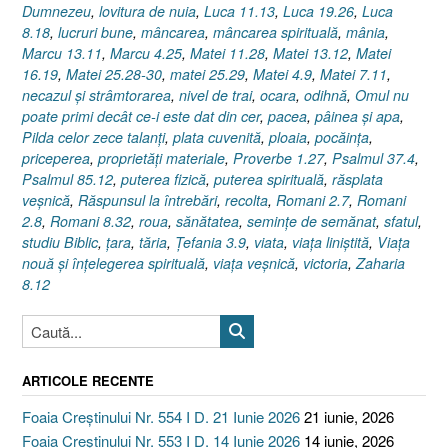
Dumnezeu
,
lovitura de nuia
,
Luca 11.13
,
Luca 19.26
,
Luca
8.18
,
lucruri bune
,
mâncarea
,
mâncarea spirituală
,
mânia
,
Marcu 13.11
,
Marcu 4.25
,
Matei 11.28
,
Matei 13.12
,
Matei
16.19
,
Matei 25.28-30
,
matei 25.29
,
Matei 4.9
,
Matei 7.11
,
necazul şi strâmtorarea
,
nivel de trai
,
ocara
,
odihnă
,
Omul nu
poate primi decât ce-i este dat din cer
,
pacea
,
pâinea şi apa
,
Pilda celor zece talanţi
,
plata cuvenită
,
ploaia
,
pocăinţa
,
priceperea
,
proprietăţi materiale
,
Proverbe 1.27
,
Psalmul 37.4
,
Psalmul 85.12
,
puterea fizică
,
puterea spirituală
,
răsplata
veşnică
,
Răspunsul la întrebări
,
recolta
,
Romani 2.7
,
Romani
2.8
,
Romani 8.32
,
roua
,
sănătatea
,
seminţe de semănat
,
sfatul
,
studiu Biblic
,
ţara
,
tăria
,
Ţefania 3.9
,
viata
,
viaţa liniştită
,
Viaţa
nouă şi înţelegerea spirituală
,
viaţa veşnică
,
victoria
,
Zaharia
8.12
ARTICOLE RECENTE
Foaia Creștinului Nr. 554 I D. 21 Iunie 2026
21 iunie, 2026
Foaia Creștinului Nr. 553 I D. 14 Iunie 2026
14 iunie, 2026