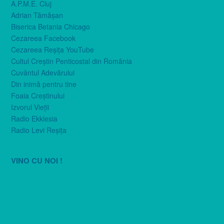
A.P.M.E. Cluj
Adrian Tămăşan
Biserica Betania Chicago
Cezareea Facebook
Cezareea Reşiţa YouTube
Cultul Creştin Penticostal din România
Cuvântul Adevărului
Din inimă pentru tine
Foaia Creştinului
Izvorul Vieţii
Radio Ekklesia
Radio Levi Reşiţa
VINO CU NOI !