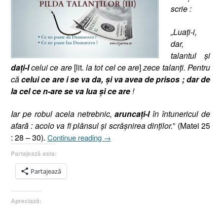
scrie :
„Luaţi-i,
dar,
talantul şi
da
ţi-l
celui ce are
[lit.
la tot cel ce are
]
zece talanţi. Pentru
că
celui ce are i se va da, şi va avea de prisos ; dar de
la cel ce n-are se va lua şi ce are
!
Iar pe robul acela netrebnic,
aruncaţi-l
în întunericul de
afară : acolo va fi plânsul şi scrâşnirea dinţilor.
” (Matei 25
„Pilda
: 28 – 30).
Continue reading
→
Talanţilor
Partajează asta:
(III),
Matei
Partajează
25.28-
30,
Apreciază:
(Dumnezeu
a