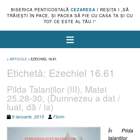
BISERICA PENTICOSTALĂ
CEZAREEA
I REŞIŢA I „SĂ
TRĂIEŞTI ÎN PACE, ŞI PACEA SĂ FIE CU CASA TA ŞI CU
TOT CE ESTE AL TĂU !”
>
ARTICOLE
>
EZECHIEL 16.61
Etichetă:
Ezechiel 16.61
Pilda Talanţilor (III), Matei
25.28-30, (Dumnezeu a dat /
luat, dă / ia)
9 ianuarie, 2015
Florin
În Pilda
talanţilor