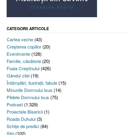
CATEGORII ARTICOLE
Cartea veche
(43)
Creşterea copiilor
(20)
Evenimente
(128)
Familie, căsătorie
(20)
Foaia Creştinului
(426)
Gândul zilei
(19)
Întâmplări, ilustraţii, fabule
(15)
Minunile Domnului Isus
(14)
Pildele Domnului Isus
(75)
Podcast
(1.329)
Proiectele Bisericii
(1)
Roada Duhului
(3)
Schiţe de predici
(84)
Ştiri
(102)