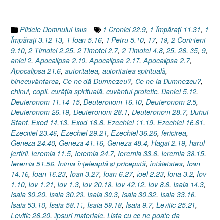
dat
/
luat,
Pildele Domnului Isus
1 Cronici 22.9
,
1 Împăraţi 11.31
,
1
dă
Împăraţi 3.12-13
,
1 Ioan 5.16
,
1 Petru 5.10
,
17
,
19
,
2 Corinteni
/
9.10
,
2 Timotei 2.25
,
2 Timotei 2.7
,
2 Timotei 4.8
,
25
,
26
,
35
,
9
,
ia)”
aniel 2
,
Apocalipsa 2.10
,
Apocalipsa 2.17
,
Apocalipsa 2.7
,
Apocalipsa 21.6
,
autoritatea
,
autoritatea spirituală
,
binecuvântarea
,
Ce ne dă Dumnezeu?
,
Ce ne ia Dumnezeu?
,
chinul
,
copii
,
curăţia spirituală
,
cuvântul profetic
,
Daniel 5.12
,
Deuteronom 11.14-15
,
Deuteronom 16.10
,
Deuteronom 2.5
,
Deuteronom 26.19
,
Deuteronom 28.1
,
Deuteronom 28.7
,
Duhul
Sfant
,
Exod 14.13
,
Exod 16.8
,
Ezechiel 11.19
,
Ezechiel 16.61
,
Ezechiel 23.46
,
Ezechiel 29.21
,
Ezechiel 36.26
,
fericirea
,
Geneza 24.40
,
Geneza 41.16
,
Geneza 48.4
,
Hagai 2.19
,
harul
jerfirii
,
Ieremia 11.5
,
Ieremia 24.7
,
Ieremia 33.6
,
Ieremia 38.15
,
Ieremia 51.56
,
Inima înţeleaptă şi pricepută
,
întâietatea
,
Ioan
14.16
,
Ioan 16.23
,
Ioan 3.27
,
Ioan 6.27
,
Ioel 2.23
,
Iona 3.2
,
Iov
1.10
,
Iov 1.21
,
Iov 1.3
,
Iov 20.18
,
Iov 42.12
,
Iov 8.6
,
Isaia 14.3
,
Isaia 30.20
,
Isaia 30.23
,
Isaia 30.3
,
Isaia 30.32
,
Isaia 33.16
,
Isaia 53.10
,
Isaia 58.11
,
Isaia 59.18
,
Isaia 9.7
,
Levitic 25.21
,
Levitic 26.20
,
lipsuri materiale
,
Lista cu ce ne poate da