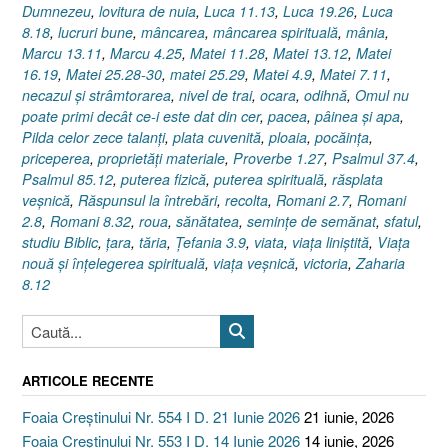
Dumnezeu
,
lovitura de nuia
,
Luca 11.13
,
Luca 19.26
,
Luca
8.18
,
lucruri bune
,
mâncarea
,
mâncarea spirituală
,
mânia
,
Marcu 13.11
,
Marcu 4.25
,
Matei 11.28
,
Matei 13.12
,
Matei
16.19
,
Matei 25.28-30
,
matei 25.29
,
Matei 4.9
,
Matei 7.11
,
necazul şi strâmtorarea
,
nivel de trai
,
ocara
,
odihnă
,
Omul nu
poate primi decât ce-i este dat din cer
,
pacea
,
pâinea şi apa
,
Pilda celor zece talanţi
,
plata cuvenită
,
ploaia
,
pocăinţa
,
priceperea
,
proprietăţi materiale
,
Proverbe 1.27
,
Psalmul 37.4
,
Psalmul 85.12
,
puterea fizică
,
puterea spirituală
,
răsplata
veşnică
,
Răspunsul la întrebări
,
recolta
,
Romani 2.7
,
Romani
2.8
,
Romani 8.32
,
roua
,
sănătatea
,
seminţe de semănat
,
sfatul
,
studiu Biblic
,
ţara
,
tăria
,
Ţefania 3.9
,
viata
,
viaţa liniştită
,
Viaţa
nouă şi înţelegerea spirituală
,
viaţa veşnică
,
victoria
,
Zaharia
8.12
ARTICOLE RECENTE
Foaia Creștinului Nr. 554 I D. 21 Iunie 2026
21 iunie, 2026
Foaia Creștinului Nr. 553 I D. 14 Iunie 2026
14 iunie, 2026