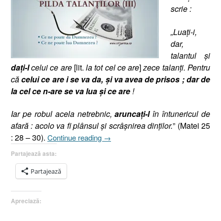
scrie :
„Luaţi-i,
dar,
talantul şi
da
ţi-l
celui ce are
[lit.
la tot cel ce are
]
zece talanţi. Pentru
că
celui ce are i se va da, şi va avea de prisos ; dar de
la cel ce n-are se va lua şi ce are
!
Iar pe robul acela netrebnic,
aruncaţi-l
în întunericul de
afară : acolo va fi plânsul şi scrâşnirea dinţilor.
” (Matei 25
„Pilda
: 28 – 30).
Continue reading
→
Talanţilor
Partajează asta:
(III),
Matei
Partajează
25.28-
30,
Apreciază:
(Dumnezeu
a