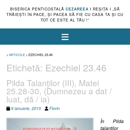
BISERICA PENTICOSTALĂ
CEZAREEA
I REŞIŢA I „SĂ
TRĂIEŞTI ÎN PACE, ŞI PACEA SĂ FIE CU CASA TA ŞI CU
TOT CE ESTE AL TĂU !”
>
ARTICOLE
>
EZECHIEL 23.46
Etichetă:
Ezechiel 23.46
Pilda Talanţilor (III), Matei
25.28-30, (Dumnezeu a dat /
luat, dă / ia)
9 ianuarie, 2015
Florin
În Pilda
talanţilor