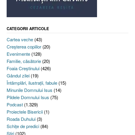
CATEGORII ARTICOLE
Cartea veche
(43)
Creşterea copiilor
(20)
Evenimente
(128)
Familie, căsătorie
(20)
Foaia Creştinului
(426)
Gândul zilei
(19)
Întâmplări, ilustraţii, fabule
(15)
Minunile Domnului Isus
(14)
Pildele Domnului Isus
(75)
Podcast
(1.329)
Proiectele Bisericii
(1)
Roada Duhului
(3)
Schiţe de predici
(84)
Ştiri
(102)