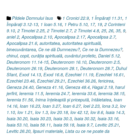
dat
/
luat,
Pildele Domnului Isus
1 Cronici 22.9
,
1 Împăraţi 11.31
,
1
dă
Împăraţi 3.12-13
,
1 Ioan 5.16
,
1 Petru 5.10
,
17
,
19
,
2 Corinteni
/
9.10
,
2 Timotei 2.25
,
2 Timotei 2.7
,
2 Timotei 4.8
,
25
,
26
,
35
,
9
,
ia)”
aniel 2
,
Apocalipsa 2.10
,
Apocalipsa 2.17
,
Apocalipsa 2.7
,
Apocalipsa 21.6
,
autoritatea
,
autoritatea spirituală
,
binecuvântarea
,
Ce ne dă Dumnezeu?
,
Ce ne ia Dumnezeu?
,
chinul
,
copii
,
curăţia spirituală
,
cuvântul profetic
,
Daniel 5.12
,
Deuteronom 11.14-15
,
Deuteronom 16.10
,
Deuteronom 2.5
,
Deuteronom 26.19
,
Deuteronom 28.1
,
Deuteronom 28.7
,
Duhul
Sfant
,
Exod 14.13
,
Exod 16.8
,
Ezechiel 11.19
,
Ezechiel 16.61
,
Ezechiel 23.46
,
Ezechiel 29.21
,
Ezechiel 36.26
,
fericirea
,
Geneza 24.40
,
Geneza 41.16
,
Geneza 48.4
,
Hagai 2.19
,
harul
jerfirii
,
Ieremia 11.5
,
Ieremia 24.7
,
Ieremia 33.6
,
Ieremia 38.15
,
Ieremia 51.56
,
Inima înţeleaptă şi pricepută
,
întâietatea
,
Ioan
14.16
,
Ioan 16.23
,
Ioan 3.27
,
Ioan 6.27
,
Ioel 2.23
,
Iona 3.2
,
Iov
1.10
,
Iov 1.21
,
Iov 1.3
,
Iov 20.18
,
Iov 42.12
,
Iov 8.6
,
Isaia 14.3
,
Isaia 30.20
,
Isaia 30.23
,
Isaia 30.3
,
Isaia 30.32
,
Isaia 33.16
,
Isaia 53.10
,
Isaia 58.11
,
Isaia 59.18
,
Isaia 9.7
,
Levitic 25.21
,
Levitic 26.20
,
lipsuri materiale
,
Lista cu ce ne poate da