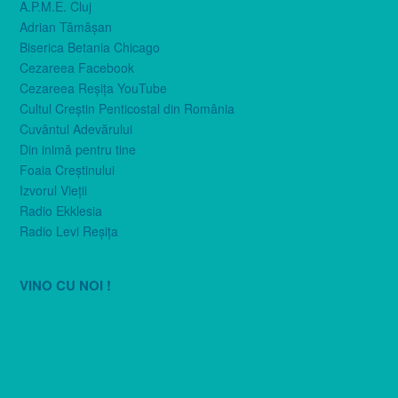
A.P.M.E. Cluj
Adrian Tămăşan
Biserica Betania Chicago
Cezareea Facebook
Cezareea Reşiţa YouTube
Cultul Creştin Penticostal din România
Cuvântul Adevărului
Din inimă pentru tine
Foaia Creştinului
Izvorul Vieţii
Radio Ekklesia
Radio Levi Reşiţa
VINO CU NOI !