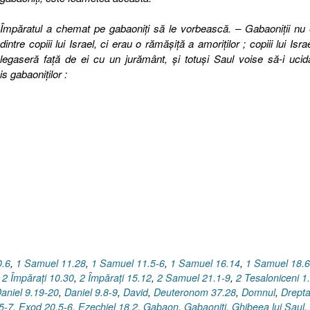
Împăratul a chemat pe gabaoniţi să le vorbească. – Gabaoniţii nu
dintre copiii lui Israel, ci erau o rămăşiţă a amoriţilor ; copiii lui Isra
legaseră faţă de ei cu un jurământ, şi totuşi Saul voise să-i ucid
is gabaoniţilor :
0.6
,
1 Samuel 11.28
,
1 Samuel 11.5-6
,
1 Samuel 16.14
,
1 Samuel 18.6
,
2 Împăraţi 10.30
,
2 Împăraţi 15.12
,
2 Samuel 21.1-9
,
2 Tesaloniceni 1
aniel 9.19-20
,
Daniel 9.8-9
,
David
,
Deuteronom 37.28
,
Domnul
,
Drepta
5-7
,
Exod 20.5-6
,
Ezechiel 18.2
,
Gabaon
,
Gabaoniţi
,
Ghibeea lui Saul
,