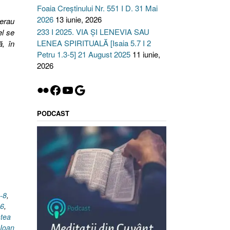
Foaia Creștinului Nr. 551 I D. 31 Mai
2026
13 iunie, 2026
 erau
233 I 2025. VIA ȘI LENEVIA SAU
el se
LENEA SPIRITUALĂ [Isaia 5.7 I 2
ă, în
Petru 1.3-5] 21 August 2025
11 iunie,
2026
Flickr
Facebook
YouTube
Google
PODCAST
-8
,
.6
,
tea
Ioan