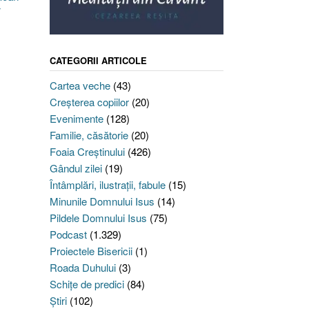
CATEGORII ARTICOLE
Cartea veche
(43)
Creşterea copiilor
(20)
Evenimente
(128)
Familie, căsătorie
(20)
Foaia Creştinului
(426)
Gândul zilei
(19)
Întâmplări, ilustraţii, fabule
(15)
Minunile Domnului Isus
(14)
Pildele Domnului Isus
(75)
Podcast
(1.329)
Proiectele Bisericii
(1)
Roada Duhului
(3)
Schiţe de predici
(84)
Ştiri
(102)