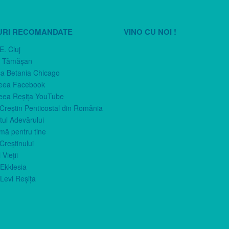
URI RECOMANDATE
VINO CU NOI !
E. Cluj
n Tămăşan
ca Betania Chicago
eea Facebook
eea Reşiţa YouTube
 Creştin Penticostal din România
ul Adevărului
imă pentru tine
Creştinului
 Vieţii
Ekklesia
Levi Reşiţa