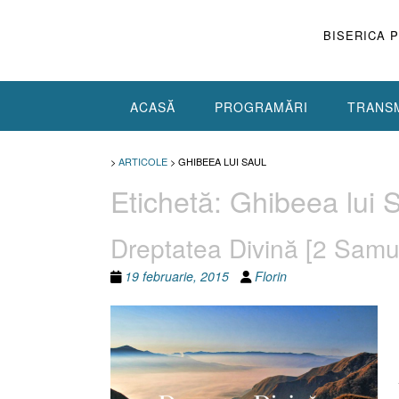
Skip
to
BISERICA 
content
ACASĂ
PROGRAMĂRI
TRANSM
>
ARTICOLE
>
GHIBEEA LUI SAUL
Etichetă:
Ghibeea lui 
Dreptatea Divină [2 Samue
19 februarie, 2015
Florin