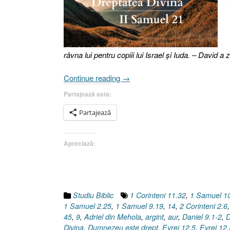
râvna lui pentru copiii lui Israel şi Iuda. – David a z
„Dreptatea
Continue reading
→
Divină
Partajează asta:
[2
Samuel
Partajează
21.1-
9,
Apreciază:
14]”
Studiu Biblic
1 Corinteni 11.32
,
1 Samuel 1
1 Samuel 2.25
,
1 Samuel 9.19
,
14
,
2 Corinteni 2.6
45
,
9
,
Adriel din Mehola
,
argint
,
aur
,
Daniel 9.1-2
,
D
Divina
,
Dumnezeu este drept
,
Evrei 12.5
,
Evrei 12.