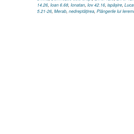
14.26
,
Ioan 6.68
,
Ionatan
,
Iov 42.16
,
ispăşire
,
Luca
5.21-26
,
Merab
,
nedreptăţirea
,
Plângerile lui Ierem