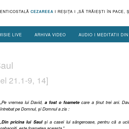
PENTICOSTALĂ
CEZAREEA
I REŞIŢA I „SĂ TRĂIEŞTI ÎN PACE, 
ISIE LIVE
ARHIVA VIDEO
AUDIO I MEDITATII DI
Saul
l 21.1-9, 14]
„
Pe vremea lui David,
a fost o foamete
care a ţinut trei ani. Da
întrebat pe Domnul, şi Domnul a zis :
„
Din pricina lui Saul
şi a casei lui sângeroase, pentru că a uci
gabaoniţi, este foametea aceasta.”