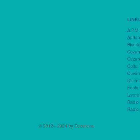
LINK
A.P.M.
Adria
Biseri
Cezar
Cezar
Cultul
Cuvânt
Din in
Foaia 
Izvorul
Radio 
Radio 
© 2012 - 2024 by Cezareea