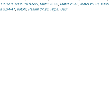
 19.8-10
,
Matei 18.34-35
,
Matei 23.33
,
Matei 25.40
,
Matei 25.46
,
Matei
ia 3.34-41
,
potolit
,
Psalmi 37.28
,
Riţpa
,
Saul