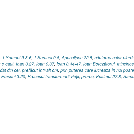
alt
om
[1
Samuel
10.6]”
,
1 Samuel 9.3-6
,
1 Samuel 9.6
,
Apocalipsa 22.5
,
căutarea celor pierdu
 o caut
,
Ioan 3.27
,
Ioan 6.37
,
Ioan 8.44-47
,
Ioan Botezătorul
,
mincinos
dat din cer
,
prefăcut într-alt om
,
prin puterea care lucrează în noi poat
 Efeseni 3.20
,
Procesul transformării vieţii
,
proroc
,
Psalmul 27.8
,
Samu