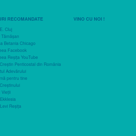
URI RECOMANDATE
VINO CU NOI !
E. Cluj
n Tămăşan
ca Betania Chicago
eea Facebook
eea Reşiţa YouTube
 Creştin Penticostal din România
ul Adevărului
imă pentru tine
Creştinului
 Vieţii
Ekklesia
Levi Reşiţa