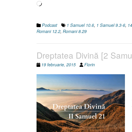
Încarc...
Podcast
1 Samuel 10.6
,
1 Samuel 9.3-6
,
1
Romani 12.2
,
Romani 8.29
Dreptatea Divină [2 Samue
19 februarie, 2015
Florin