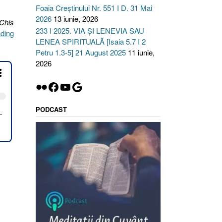
Foaia Creștinului Nr. 551 I D. 31 Mai
2026
13 iunie, 2026
 Chis
233 I 2025. VIA ȘI LENEVIA SAU
„143.
ading
LENEA SPIRITUALĂ [Isaia 5.7 I 2
VREMEA
Petru 1.3-5] 21 August 2025
11 iunie,
SCHIMBĂRII
2026
I.
PREFĂCUT
Flickr
Facebook
YouTube
Google
ÎNTR-
ALT
OM
PODCAST
[1
Samuel
9.3–
6
şi
10.6]”