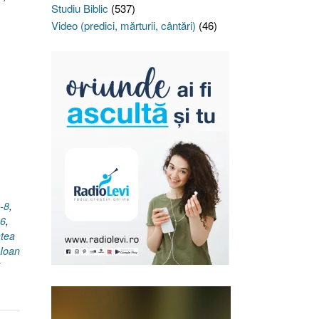
Studiu Biblic
(537)
Video (predici, mărturii, cântări)
(46)
-8
,
.6
,
tea
Ioan