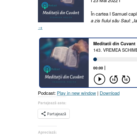
I 23 Mai 2022 I
În cartea I Samuel capito
a zis fiului său Saul: „
→
Podcast:
Play in new window
|
Download
Partajează asta:
Partajează
Apreciază: