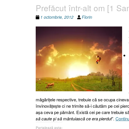
Prefăcut într-alt om [1 Sa
1 octombrie, 2012
Florin
măgăriţele respective, trebuie că se ocupa cineva. E
învinovăţeşte ci ne trimite să-i căutăm pe cei pierd
aşa ceva pe pământ. Există cei pe care trebuie să-i
să caute şi să mântuiască ce era pierdut
”.
Contin
Partajează asta: