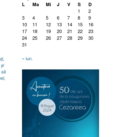
L
Ma
Mi
J
V
S
D
1
2
3
4
5
6
7
8
9
10
11
12
13
14
15
16
17
18
19
20
21
22
23
24
25
26
27
28
29
30
31
« iun.
ţi
,
 şi
e să
el
,