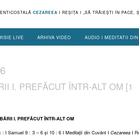
PENTICOSTALĂ
CEZAREEA
I REŞIŢA I „SĂ TRĂIEŞTI ÎN PACE, 
ISIE LIVE
ARHIVA VIDEO
AUDIO I MEDITATII DI
.6
I I. PREFĂCUT ÎNTR-ALT OM [1
BĂRII I. PREFĂCUT ÎNTR-ALT OM
c : I Samuel 9 : 3 – 6 şi 10 : 6 I Meditaţii din Cuvânt I
Cezareea
I Re