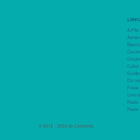
LINK
A.P.M.
Adria
Biseri
Cezar
Cezar
Cultul
Cuvânt
Din in
Foaia 
Izvorul
Radio 
Radio 
© 2012 - 2024 by Cezareea