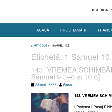
Skip
to
BISERICA 
content
ACASĂ
PROGRAMĂRI
TRANSM
>
ARTICOLE
>
1 SAMUEL 10.6
Etichetă:
1 Samuel 10
143. VREMEA SCHIMBĂRI
Samuel 9.3–6 şi 10.6]
23 mai, 2022
Florin
143. VREMEA SCHIM
I Podcast I Pasaj Bibli