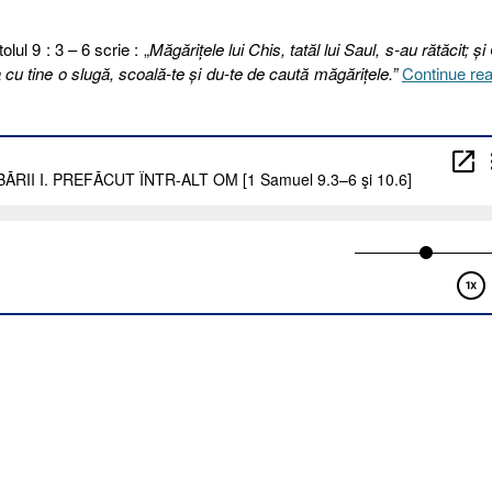
lul 9 : 3 – 6 scrie : „
Măgăriţele lui Chis, tatăl lui Saul, s-au rătăcit; şi
Ia cu tine o slugă, scoală-te şi du-te de caută măgăriţele.”
Continue re