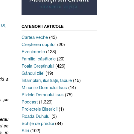
.18
,
CATEGORII ARTICOLE
Cartea veche
(43)
Creşterea copiilor
(20)
Evenimente
(128)
Familie, căsătorie
(20)
Foaia Creştinului
(426)
Gândul zilei
(19)
vid a
Întâmplări, ilustraţii, fabule
(15)
Minunile Domnului Isus
(14)
Pildele Domnului Isus
(75)
s pe
Podcast
(1.329)
Proiectele Bisericii
(1)
Roada Duhului
(3)
 erau
Schiţe de predici
(84)
el se
Ştiri
(102)
ă, în