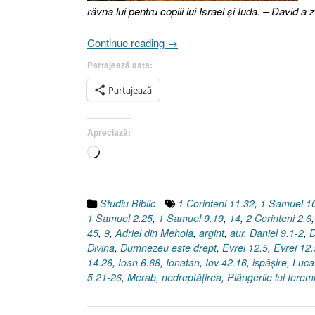
râvna lui pentru copiii lui Israel şi Iuda. – David a z
„Dreptatea
Continue reading
→
Divină
Partajează asta:
[2
Samuel
Partajează
21.1-
9,
Apreciază:
14]”
Încarc...
Studiu Biblic
1 Corinteni 11.32
,
1 Samuel 1
1 Samuel 2.25
,
1 Samuel 9.19
,
14
,
2 Corinteni 2.6
45
,
9
,
Adriel din Mehola
,
argint
,
aur
,
Daniel 9.1-2
,
D
Divina
,
Dumnezeu este drept
,
Evrei 12.5
,
Evrei 12.
14.26
,
Ioan 6.68
,
Ionatan
,
Iov 42.16
,
ispăşire
,
Luca
5.21-26
,
Merab
,
nedreptăţirea
,
Plângerile lui Ierem