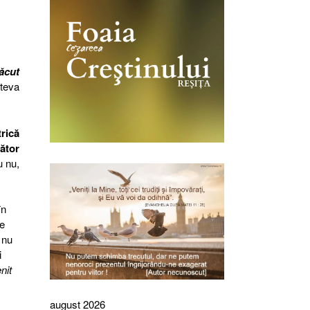
făcut
âteva
rică
mător
u nu,
în
de
 nu
i
nit
august 2026