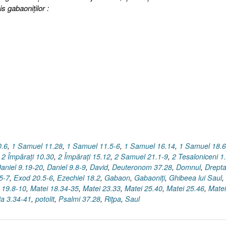
is gabaoniţilor :
0.6
,
1 Samuel 11.28
,
1 Samuel 11.5-6
,
1 Samuel 16.14
,
1 Samuel 18.6
,
2 Împăraţi 10.30
,
2 Împăraţi 15.12
,
2 Samuel 21.1-9
,
2 Tesaloniceni 1
aniel 9.19-20
,
Daniel 9.8-9
,
David
,
Deuteronom 37.28
,
Domnul
,
Drepta
5-7
,
Exod 20.5-6
,
Ezechiel 18.2
,
Gabaon
,
Gabaoniţi
,
Ghibeea lui Saul
,
 19.8-10
,
Matei 18.34-35
,
Matei 23.33
,
Matei 25.40
,
Matei 25.46
,
Matei
ia 3.34-41
,
potolit
,
Psalmi 37.28
,
Riţpa
,
Saul