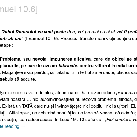
muel 10.6]
„
Duhul Domnului va veni peste tine
, vei proroci cu ei
şi vei fi pre
într-alt om
” (I Samuel 10 : 6). Procesul transformării vieţii conţine c
etape :
Problema
, sau
nevoia
,
Impunerea altcuiva, care de obicei ne st
planurile, pe care le aveam
fabricate
, pentru viitorul imediat ur
: Măgăriţele s-au pierdut, iar tatăl îşi trimite fiul să le caute; plăcea sa
trebuia să asculte.
Şi nici noi nu avem de ales, atunci când Dumnezeu aduce
pierderea
viaţa noastră … nici autoînvinovăţirea nu rezolvă problema, fiindcă, 
xistă un TATĂ care nu-şi învinovăţeşte nici copilul, nici slujitorii,
EL
uţi ! Altfel spus, ne schimbă priorităţile, ne face să vedem că există ş
 cauţi şi să-i aduci acasă. În Luca 19 : 10 scrie că : „
Fiul omului a ve
„Prefăcut
ue reading
→
într-