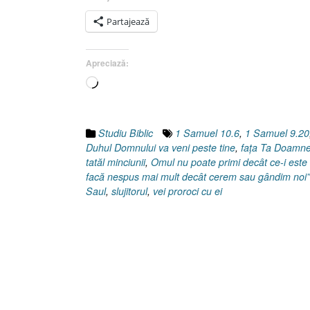
Partajează
Apreciază:
Încarc...
Studiu Biblic
1 Samuel 10.6
,
1 Samuel 9.20
Duhul Domnului va veni peste tine
,
faţa Ta Doamne
tatăl minciunii
,
Omul nu poate primi decât ce-i este 
facă nespus mai mult decât cerem sau gândim noi”
Saul
,
slujitorul
,
vei proroci cu ei