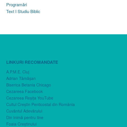
Programări
Text I Studiu Biblic
LINKURI RECOMANDATE
A.P.M.E. Cluj
Adrian Tămăşan
Biserica Betania Chicago
Cezareea Facebook
Cezareea Reşiţa YouTube
Cultul Creştin Penticostal din România
Cuvântul Adevărului
Din inimă pentru tine
Foaia Creştinului