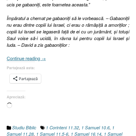
ucis pe gabaoniţi, este foametea aceasta.”
Împăratul a chemat pe gabaoniţi să le vorbească. – Gabaoniţii
nu erau dintre copiii lui Israel, ci erau o rămăşiţă a amoriţilor ;
copiii lui Israel se legaseră faţă de ei cu un jurământ, şi totuşi
Saul voise să-i ucidă, în râvna lui pentru copiii lui Israel şi
Iuda. – David a zis gabaoniţilor :
„Dreptatea
Continue reading
→
Divină
Partajează asta:
[2
Samuel
Partajează
21.1-
9,
Apreciază:
14]”
Încarc...
Studiu Biblic
1 Corinteni 11.32
,
1 Samuel 10.6
,
1
Samuel 11.28
,
1 Samuel 11.5-6
,
1 Samuel 16.14
,
1 Samuel