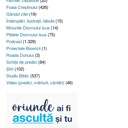
Familie, căsătorie
(20)
Foaia Creştinului
(426)
Gândul zilei
(19)
Întâmplări, ilustraţii, fabule
(15)
Minunile Domnului Isus
(14)
Pildele Domnului Isus
(75)
Podcast
(1.329)
Proiectele Bisericii
(1)
Roada Duhului
(3)
Schiţe de predici
(84)
Ştiri
(102)
Studiu Biblic
(537)
Video (predici, mărturii, cântări)
(46)