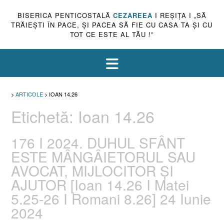
BISERICA PENTICOSTALĂ
CEZAREEA
I REŞIŢA I „SĂ
TRĂIEŞTI ÎN PACE, ŞI PACEA SĂ FIE CU CASA TA ŞI CU
TOT CE ESTE AL TĂU !”
>
ARTICOLE
>
IOAN 14.26
Etichetă:
Ioan 14.26
176 I 2024. DUHUL SFÂNT
ESTE MÂNGÂIETORUL SAU
AVOCAT, MIJLOCITOR ȘI
AJUTOR [Ioan 14.26 I Matei
5.25-26 I Romani 8.26] 24 Iunie
2024