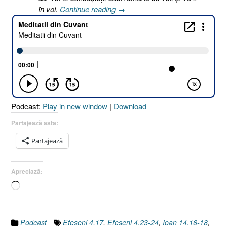
„64.
în voi.
Continue reading
→
TRIBUNALUL
INTERIOR
[Ioan
14.16-
18,
26]”
Podcast:
Play in new window
|
Download
Partajează asta:
Partajează
Apreciază:
Încarc...
Podcast
Efeseni 4.17
,
Efeseni 4.23-24
,
Ioan 14.16-18
,