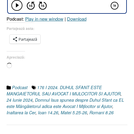
SAU
AVOCAT,
MIJLOCITOR
Podcast:
Play in new window
|
Download
ȘI
AJUTOR
Partajează asta:
[Ioan
Partajează
14.26
I
Matei
Apreciază:
5.25-
Încarc...
26
I
Romani
8.26]
Podcast
176 I 2024. DUHUL SFANT ESTE
24
MANGAIETORUL SAU AVOCAT I MIJLOCITOR SI AJUTOR
,
Iunie
24 Iunie 2024
,
Domnul Isus spunea despre Duhul Sfant ca EL
2024”
este Mângâietorul adica este Avocat I Mijlocitor si Ajutor
,
Inaltarea la Cer
,
Ioan 14.26
,
Matei 5.25-26
,
Romani 8.26