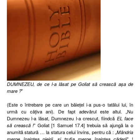
DUMNEZEU, de ce l-a
lăsat
pe Goliat s
ă
creasc
ă
aşa
de
mare ?
”
(Este o întrebare pe care un băieţel i-a pus-o tatălui lui, în
urmă cu câţiva ani). De fapt adevărul este altul. „Nu
Dumnezeu l-a lăsat, Dumnezeu l-a crescut, fiindcă
EL face
să crească !
” Goliat [1 Samuel 17.4] trebuia să ajungă la o
anumită statură … la statura celui învins, pentru că : „
Mândria
merge înaintea pieirii, şi trufia merge înaintea căderii
” !