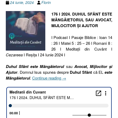
24 iunie, 2024
Florin
176 I 2024. DUHUL SFÂNT ESTE
MÂNGÂIETORUL SAU AVOCAT,
MIJLOCITOR ȘI AJUTOR
I Podcast I Pasaje Biblice : Ioan 14
: 26 I Matei 5 : 25 – 26 I Romani 8 :
26 I Meditaţii din Cuvânt I
Cezareea
I Reşiţa I 24 Iunie 2024 I
Duhul Sfânt este Mângâietorul
sau
Avocat, Mijlocitor și
Ajutor
. Domnul Isus spunea despre
Duhul Sfânt
că EL
este
„176
Mângâietorul
.
Continue reading
→
I
2024.
DUHUL
SFÂNT
ESTE
MÂNGÂIETORUL