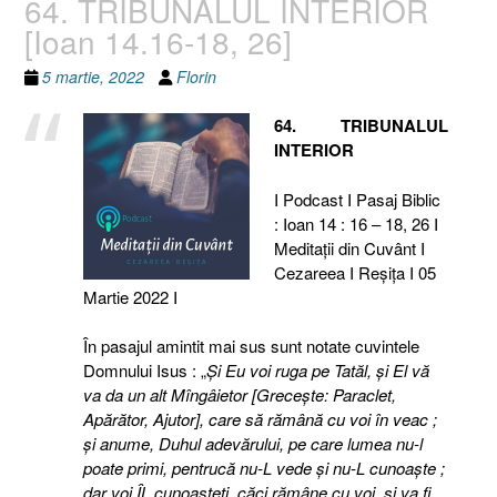
64. TRIBUNALUL INTERIOR
[Ioan 14.16-18, 26]
5 martie, 2022
Florin
64. TRIBUNALUL
INTERIOR
I Podcast I Pasaj Biblic
: Ioan 14 : 16 – 18, 26 I
Meditaţii din Cuvânt I
Cezareea I Reşiţa I 05
Martie 2022 I
În pasajul amintit mai sus sunt notate cuvintele
Domnului Isus : „
Şi Eu voi ruga pe Tatăl, şi El vă
va da un alt Mîngâietor [Greceşte: Paraclet,
Apărător, Ajutor], care să rămână cu voi în veac ;
şi anume, Duhul adevărului, pe care lumea nu-l
poate primi, pentrucă nu-L vede şi nu-L cunoaşte ;
dar voi ÎL cunoaşteţi, căci rămâne cu voi, şi va fi