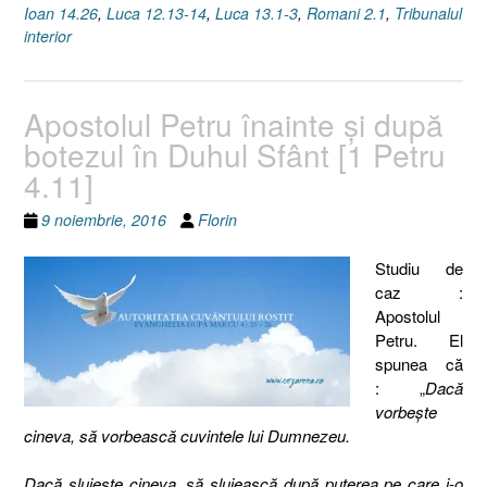
Ioan 14.26
,
Luca 12.13-14
,
Luca 13.1-3
,
Romani 2.1
,
Tribunalul
interior
Apostolul Petru înainte şi după
botezul în Duhul Sfânt [1 Petru
4.11]
9 noiembrie, 2016
Florin
Studiu de
caz :
Apostolul
Petru. El
spunea că
: „
Dacă
vorbeşte
cineva, să vorbească cuvintele lui Dumnezeu.
Dacă slujeşte cineva, să slujească după puterea pe care i-o