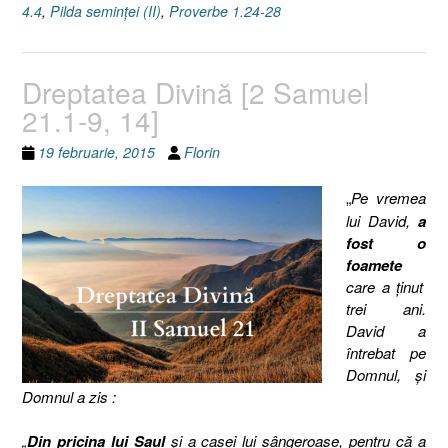
4.4
,
Pilda seminţei (II)
,
Proverbe 1.24-28
Dreptatea Divină [2 Samuel
21.1-9, 14]
19 februarie, 2015
Florin
„
Pe vremea
lui David,
a
fost o
foamete
care a ţinut
trei ani.
David a
întrebat pe
Domnul, şi
Domnul a zis :
„
Din pricina lui Saul
şi a casei lui sângeroase, pentru că a