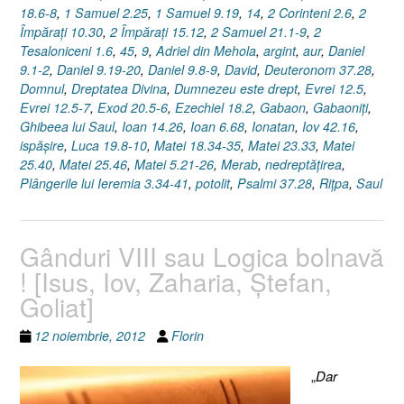
18.6-8
,
1 Samuel 2.25
,
1 Samuel 9.19
,
14
,
2 Corinteni 2.6
,
2
Împăraţi 10.30
,
2 Împăraţi 15.12
,
2 Samuel 21.1-9
,
2
Tesaloniceni 1.6
,
45
,
9
,
Adriel din Mehola
,
argint
,
aur
,
Daniel
9.1-2
,
Daniel 9.19-20
,
Daniel 9.8-9
,
David
,
Deuteronom 37.28
,
Domnul
,
Dreptatea Divina
,
Dumnezeu este drept
,
Evrei 12.5
,
Evrei 12.5-7
,
Exod 20.5-6
,
Ezechiel 18.2
,
Gabaon
,
Gabaoniţi
,
Ghibeea lui Saul
,
Ioan 14.26
,
Ioan 6.68
,
Ionatan
,
Iov 42.16
,
ispăşire
,
Luca 19.8-10
,
Matei 18.34-35
,
Matei 23.33
,
Matei
25.40
,
Matei 25.46
,
Matei 5.21-26
,
Merab
,
nedreptăţirea
,
Plângerile lui Ieremia 3.34-41
,
potolit
,
Psalmi 37.28
,
Riţpa
,
Saul
Gânduri VIII sau Logica bolnavă
! [Isus, Iov, Zaharia, Ştefan,
Goliat]
12 noiembrie, 2012
Florin
„
Dar