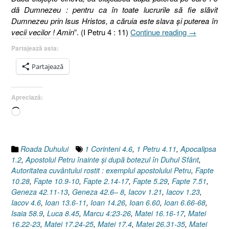
dă Dumnezeu : pentru ca în toate lucrurile să fie slăvit
Dumnezeu prin Isus Hristos, a căruia este slava şi puterea în
„Apostolul
vecii vecilor ! Amin
”. (I Petru 4 : 11)
Continue reading
→
Petru
Partajează asta:
înainte
şi
Partajează
după
botezul
Apreciază:
în
Duhul
Încarc...
Sfânt
[1
Petru
Roada Duhului
1 Corinteni 4.6
,
1 Petru 4.11
,
Apocalipsa
4.11]”
1.2
,
Apostolul Petru înainte şi după botezul în Duhul Sfânt
,
Autoritatea cuvântului rostit : exemplul apostolului Petru
,
Fapte
10.28
,
Fapte 10.9-10
,
Fapte 2.14-17
,
Fapte 5.29
,
Fapte 7.51
,
Geneza 42.11-13
,
Geneza 42.6– 8
,
Iacov 1.21
,
Iacov 1.23
,
Iacov 4.6
,
Ioan 13.6-11
,
Ioan 14.26
,
Ioan 6.60
,
Ioan 6.66-68
,
Isaia 58.9
,
Luca 8.45
,
Marcu 4:23-26
,
Matei 16.16-17
,
Matei
16.22-23
,
Matei 17.24-25
,
Matei 17.4
,
Matei 26.31-35
,
Matei