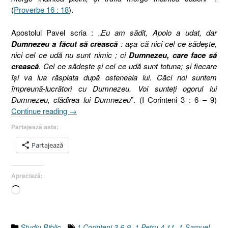
(
Proverbe 16 : 18
).
Apostolul Pavel scria : „
Eu am sădit, Apolo a udat, dar
Dumnezeu a făcut să crească
: aşa că nici cel ce sădeşte,
nici cel ce udă nu sunt nimic ; ci
Dumnezeu, care face să
crească
. Cel ce sădeşte şi cel ce udă sunt totuna; şi fiecare
îşi va lua răsplata după osteneala lui. Căci noi suntem
împreună-lucrători cu Dumnezeu. Voi sunteţi ogorul lui
Dumnezeu, clădirea lui Dumnezeu
”. (I Corinteni 3 : 6 – 9)
„Gânduri
Continue reading
→
VIII
Partajează asta:
sau
Logica
Partajează
bolnavă
!
Apreciază:
[Isus,
Iov,
Încarc...
Zaharia,
Ştefan,
Goliat]”
Studiu Biblic
1 Corinteni 3.6-9
,
1 Petru 4.11
,
1 Samuel