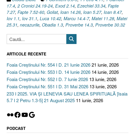
17.4
,
2 Cronici 24.19-24
,
Exod 2.14
,
Ezechiel 33.34
,
Fapte
7.27
,
Fapte 7.52-60
,
Goliat
,
Ioan 14.26
,
Ioan 5.27
,
Ioan 8.47
,
Iov 1.1
,
Iov 31.1
,
Luca 10.42
,
Marcu 14.4-7
,
Matei 11.28
,
Matei
25.31
,
necazurile
,
Obadia 1.3
,
Proverbe 14.3
,
Proverbe 30.32
ARTICOLE RECENTE
Foaia Creștinului Nr. 554 I D. 21 Iunie 2026
21 iunie, 2026
Foaia Creștinului Nr. 553 I D. 14 Iunie 2026
14 iunie, 2026
Foaia Creștinului Nr. 552 I D. 7 Iunie 2026
13 iunie, 2026
Foaia Creștinului Nr. 551 I D. 31 Mai 2026
13 iunie, 2026
233 I 2025. VIA ȘI LENEVIA SAU LENEA SPIRITUALĂ [Isaia
5.7 I 2 Petru 1.3-5] 21 August 2025
11 iunie, 2026
Flickr
Facebook
YouTube
Google
PODCAST