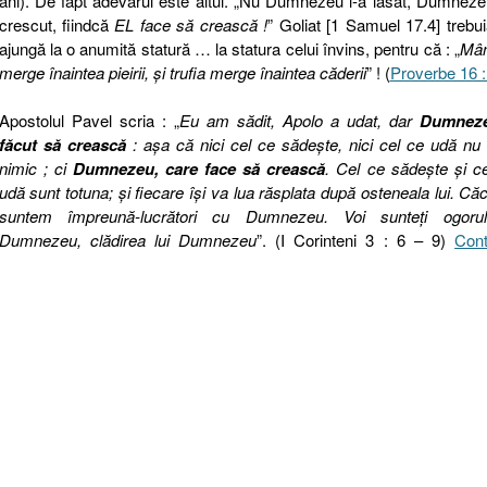
ani). De fapt adevărul este altul. „Nu Dumnezeu l-a lăsat, Dumneze
crescut, fiindcă
EL face să crească !
” Goliat [1 Samuel 17.4] trebu
ajungă la o anumită statură … la statura celui învins, pentru că : „
Mân
merge înaintea pieirii, şi trufia merge înaintea căderii
” ! (
Proverbe 16 :
Apostolul Pavel scria : „
Eu am sădit, Apolo a udat, dar
Dumnez
făcut să crească
: aşa că nici cel ce sădeşte, nici cel ce udă nu
nimic ; ci
Dumnezeu, care face să crească
. Cel ce sădeşte şi c
udă sunt totuna; şi fiecare îşi va lua răsplata după osteneala lui. Căc
suntem împreună-lucrători cu Dumnezeu. Voi sunteţi ogorul
Dumnezeu, clădirea lui Dumnezeu
”. (I Corinteni 3 : 6 – 9)
Cont