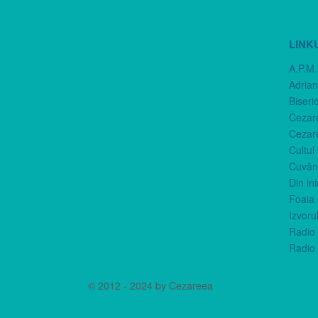
LINK
A.P.M.
Adria
Biseri
Cezar
Cezar
Cultul
Cuvânt
Din in
Foaia 
Izvorul
Radio 
Radio 
© 2012 - 2024 by Cezareea