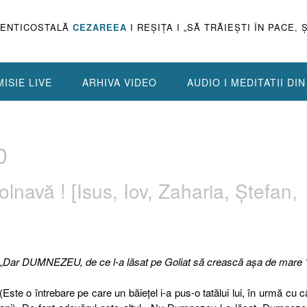
PENTICOSTALĂ
CEZAREEA
I REŞIŢA I „SĂ TRĂIEŞTI ÎN PACE, 
ISIE LIVE
ARHIVA VIDEO
AUDIO I MEDITATII DI
0
lnavă ! [Isus, Iov, Zaharia, Ştefan,
„
Dar DUMNEZEU, de ce l-a
lăsat
pe Goliat s
ă
creasc
ă
aşa
de mare 
(Este o întrebare pe care un băieţel i-a pus-o tatălui lui, în urmă cu c