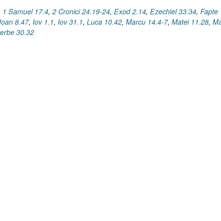
,
1 Samuel 17.4
,
2 Cronici 24.19-24
,
Exod 2.14
,
Ezechiel 33.34
,
Fapte
Ioan 8.47
,
Iov 1.1
,
Iov 31.1
,
Luca 10.42
,
Marcu 14.4-7
,
Matei 11.28
,
Ma
erbe 30.32