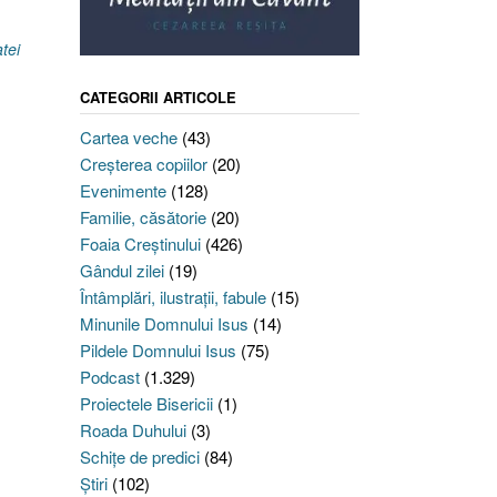
tei
CATEGORII ARTICOLE
Cartea veche
(43)
Creşterea copiilor
(20)
Evenimente
(128)
Familie, căsătorie
(20)
Foaia Creştinului
(426)
Gândul zilei
(19)
Întâmplări, ilustraţii, fabule
(15)
Minunile Domnului Isus
(14)
Pildele Domnului Isus
(75)
Podcast
(1.329)
Proiectele Bisericii
(1)
Roada Duhului
(3)
Schiţe de predici
(84)
Ştiri
(102)