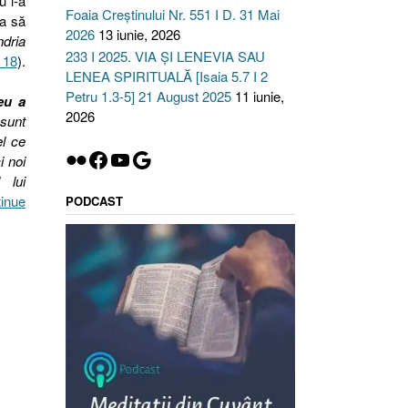
u l-a
Foaia Creștinului Nr. 551 I D. 31 Mai
ia să
2026
13 iunie, 2026
dria
233 I 2025. VIA ȘI LENEVIA SAU
 18
).
LENEA SPIRITUALĂ [Isaia 5.7 I 2
Petru 1.3-5] 21 August 2025
11 iunie,
eu a
2026
 sunt
el ce
Flickr
Facebook
YouTube
Google
i noi
 lui
inue
PODCAST