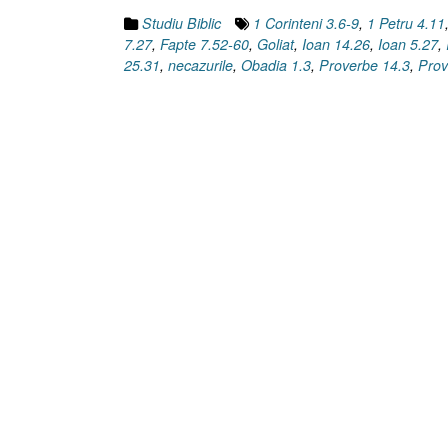
Goliat]”
Studiu Biblic
1 Corinteni 3.6-9
,
1 Petru 4.11
7.27
,
Fapte 7.52-60
,
Goliat
,
Ioan 14.26
,
Ioan 5.27
,
25.31
,
necazurile
,
Obadia 1.3
,
Proverbe 14.3
,
Prov