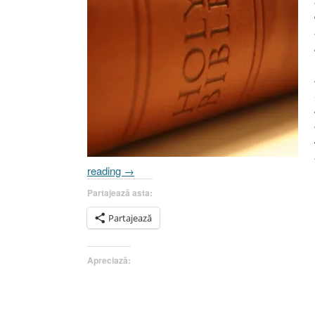
„Gânduri
reading
→
VIII
Partajează asta:
sau
Logica
Partajează
bolnavă
!
Apreciază:
[Isus,
Iov,
Zaharia,
Ştefan,