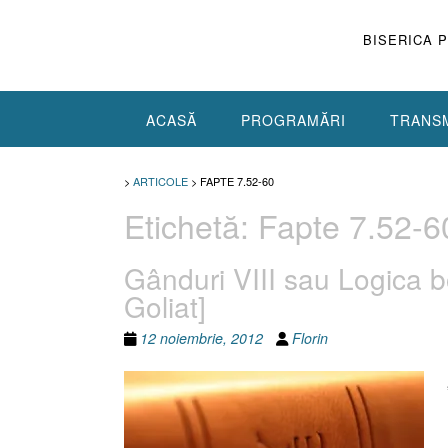
Skip
to
BISERICA 
content
ACASĂ
PROGRAMĂRI
TRANSM
>
ARTICOLE
>
FAPTE 7.52-60
Etichetă:
Fapte 7.52-6
Gânduri VIII sau Logica bo
Goliat]
12 noiembrie, 2012
Florin