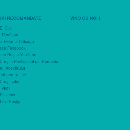
URI RECOMANDATE
VINO CU NOI !
E. Cluj
n Tămăşan
ca Betania Chicago
eea Facebook
eea Reşiţa YouTube
 Creştin Penticostal din România
ul Adevărului
imă pentru tine
Creştinului
 Vieţii
Ekklesia
Levi Reşiţa