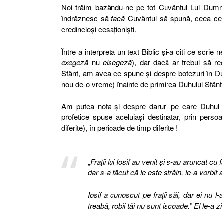
Noi trăim bazându-ne pe tot Cuvântul Lui Dumne
îndrăznesc să
facă
Cuvântul să spună, ceea ce d
credincioşi cesaţionişti.
Între a interpreta un text Biblic şi-a citi ce scrie
exegeză
nu
eisegeză
), dar dacă ar trebui să r
Sfânt, am avea ce spune şi despre botezuri în Du
nou de-o vreme) înainte de primirea Duhului Sfânt
Am putea nota şi despre daruri pe care Duhul Sf
profetice spuse aceluiaşi destinatar, prin persoa
diferite), în perioade de timp diferite !
„
Fraţii lui Iosif au venit şi s-au aruncat cu 
dar s-a făcut că le este străin, le-a vorbit
Iosif a cunoscut pe fraţii săi, dar ei nu
treabă, robii tăi nu sunt iscoade.” El le-a zis