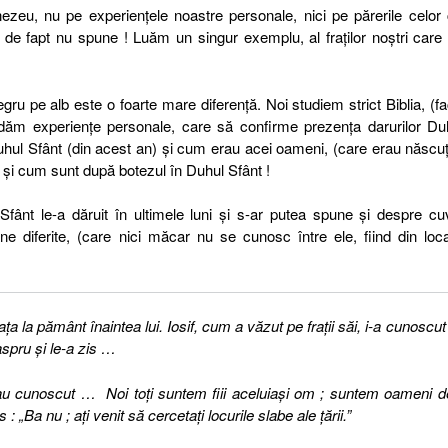
zeu, nu pe experienţele noastre personale, nici pe părerile celor
e fapt nu spune ! Luăm un singur exemplu, al fraţilor noştri care
 negru pe alb este o foarte mare diferenţă. Noi studiem strict Biblia, (
edăm experienţe personale, care să confirme prezenţa darurilor Du
hul Sfânt (din acest an) şi cum erau acei oameni, (care erau născuţ
 şi cum sunt după botezul în Duhul Sfânt !
ânt le-a dăruit în ultimele luni şi s-ar putea spune şi despre cu
ne diferite, (care nici măcar nu se cunosc între ele, fiind din local
faţa la pământ înaintea lui. Iosif, cum a văzut pe fraţii săi, i-a cunoscut 
 aspru şi le-a zis …
 l-au cunoscut … Noi toţi suntem fiii aceluiaşi om ; suntem oameni d
 : „Ba nu ; aţi venit să cercetaţi locurile slabe ale ţării.”