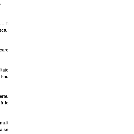
r
 … îi
ectul
 care
itate
 l-au
 erau
să le
 mult
 a se