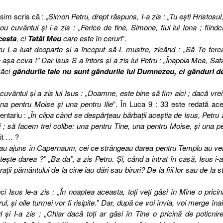
sim scris că : „
Simon Petru, drept răspuns, I-a zis : „Tu eşti Hristosul,
u cuvântul şi i-a zis : „Ferice de tine, Simone, fiul lui Iona ; fiind
cesta
, ci
Tatăl Meu
care este în ceruri
”.
ru L-a luat deoparte şi a început să-L mustre, zicând : „Să Te fer
 ceva !” Dar Isus S-a întors şi a zis lui Petru : „Înapoia Mea, Sat
Căci
gândurile tale nu sunt gândurile lui Dumnezeu, ci gânduri de
 cuvântul şi a zis lui Isus : „Doamne, este bine să fim aici ; dacă vre
una pentru Moise şi una pentru Ilie
”. În Luca 9 : 33 este redată ac
ntariu : „
În clipa când se despărţeau bărbaţii aceştia de Isus, Petru 
ici ; să facem trei colibe: una pentru Tine, una pentru Moise, şi una p
bit … ?
u ajuns în Capernaum, cei ce strângeau darea pentru Templu au ven
ăteşte darea ?” „Ba da”, a zis Petru. Şi, când a intrat în casă, Isus i-a
ţii pământului de la cine iau dări sau biruri? De la fiii lor sau de la st
ci Isus le-a zis : „În noaptea aceasta, toţi veţi găsi în Mine o prici
ul, şi oile turmei vor fi risipite.” Dar, după ce voi învia, voi merge îna
l şi I-a zis : „Chiar dacă toţi ar găsi în Tine o pricină de poticnir