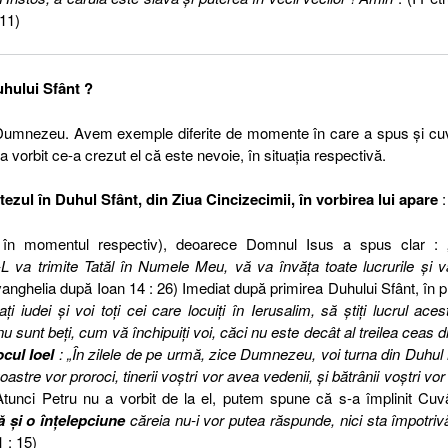
11)
uhului Sfânt ?
i Dumnezeu. Avem exemple diferite de momente în care a spus şi cu
 a vorbit ce-a crezut el că este nevoie, în situaţia respectivă.
ezul în Duhul Sfânt, din Ziua Cincizecimii, în vorbirea lui apare
:
în momentul respectiv), deoarece Domnul Isus a spus clar : 
L va trimite Tatăl în Numele Meu, vă va învăţa toate lucrurile şi 
vanghelia după Ioan 14 : 26) Imediat după primirea Duhului Sfânt, în 
ţi iudei şi voi toţi cei care locuiţi în Ierusalim, să ştiţi lucrul aces
 sunt beţi, cum vă închipuiţi voi, căci nu este decât al treilea ceas di
cul Ioel
: „În zilele de pe urmă, zice Dumnezeu, voi turna din Duhu
voastre vor proroci, tinerii voştri vor avea vedenii, şi bătrânii voştri vor
 Atunci Petru nu a vorbit de la el, putem spune că s-a împlinit Cuv
ă şi o înţelepciune
căreia nu-i vor putea răspunde, nici sta împotrivă
 : 15)