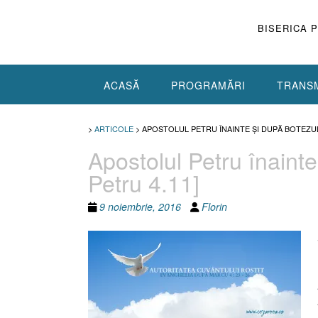
Skip
to
BISERICA 
content
ACASĂ
PROGRAMĂRI
TRANSM
>
ARTICOLE
>
APOSTOLUL PETRU ÎNAINTE ŞI DUPĂ BOTEZUL 
Apostolul Petru înainte
Petru 4.11]
9 noiembrie, 2016
Florin