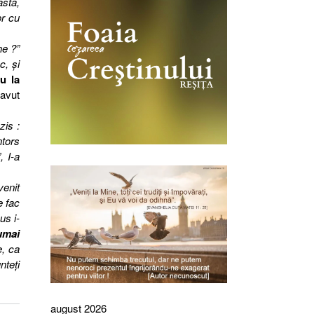
asta,
or cu
ne ?”
c, şi
u la
 avut
zis :
ntors
”, I-a
venit
e fac
sus i-
umai
e, ca
nteţi
august 2026