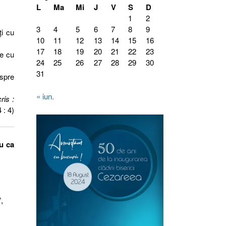
L
Ma
Mi
J
V
S
D
1
2
3
4
5
6
7
8
9
ţi cu
10
11
12
13
14
15
16
17
18
19
20
21
22
23
te cu
24
25
26
27
28
29
30
31
espre
« iun.
ris :
 : 4)
u ca
”,