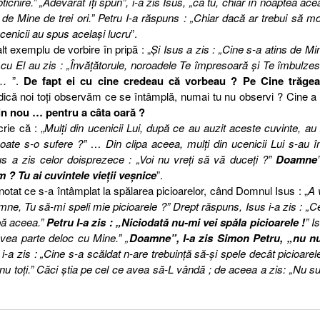
ticnire.” „Adevărat îţi spun”, i-a zis Isus, „că tu, chiar în noaptea ace
 de Mine de trei ori.” Petru I-a răspuns : „Chiar dacă ar trebui să m
ucenicii au spus acelaşi lucru
”.
t exemplu de vorbire în pripă : „
Şi Isus a zis : „Cine s-a atins de Mi
u cu El au zis : „Învăţătorule, noroadele Te împresoară şi Te îmbulzes
 ”.
De fapt ei cu cine credeau că vorbeau ? Pe Cine trăgea
ică noi toţi observăm ce se întâmplă, numai tu nu observi ? Cine a
in nou … pentru a câta oară ?
rie că : „
Mulţi din ucenicii Lui, după ce au auzit aceste cuvinte, au 
oate s-o sufere ?” … Din clipa aceea, mulţi din ucenicii Lui s-au î
s a zis celor doisprezece : „Voi nu vreţi să vă duceţi ?”
Doamne
 ? Tu ai cuvintele vieţii veşnice
”.
notat ce s-a întâmplat la spălarea picioarelor, când Domnul Isus : „
A 
amne, Tu să-mi speli mie picioarele ?” Drept răspuns, Isus i-a zis : „C
pă aceea.”
Petru I-a zis : „Niciodată nu-mi vei spăla picioarele !
” I
vea parte deloc cu Mine.” „
Doamne”, I-a zis Simon Petru, „nu n
 i-a zis : „Cine s-a scăldat n-are trebuinţă să-şi spele decât picioarel
ar nu toţi.” Căci ştia pe cel ce avea să-L vândă ; de aceea a zis: „Nu su