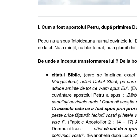
I. Cum a fost apostolul Petru, după primirea D
Petru nu a spus întotdeauna numai cuvintele lu
de la el. Nu a minţit, nu blestemat, nu a glumit dar
De unde a început transformarea lui ? De la bot
citatul Biblic,
(care se împlinea exact 
Mângâietorul, adică Duhul Sfânt, pe care-
aduce aminte de tot ce v-am spus Eu
”. (E
cuvântare apostolul Petru a spus : „
Bărba
ascultaţi cuvintele mele ! Oamenii aceştia nu
Ci
aceasta este ce a fost spus prin proro
peste orice făptură; feciorii voştri şi fetele 
vise !
”. (Faptele Apostolilor 2 : 14 – 17)
Domnului Isus : „ …
căci
vă voi da o gur
potrivnicii voştri
”. (Evanghelia după Luca 21