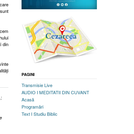
 care
 sunt
facem
hului
i din
vinte
ităţi
PAGINI
Transmisie Live
AUDIO I MEDITATII DIN CUVANT
;
Acasă
Programări
Text I Studiu Biblic
e