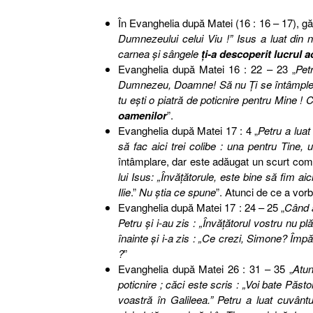
În Evanghelia după Matei (16 : 16 – 17), gă
Dumnezeului celui Viu !” Isus a luat din no
carnea şi sângele
ţi-a descoperit lucrul a
Evanghelia după Matei 16 : 22 – 23 „
Pet
Dumnezeu, Doamne! Să nu Ţi se întâmple aşa
tu eşti o piatră de poticnire pentru Mine ! 
oamenilor
”.
Evanghelia după Matei 17 : 4 „
Petru a luat
să fac aici trei colibe : una pentru Tine, 
întâmplare, dar este adăugat un scurt come
lui Isus: „Învăţătorule, este bine să fim a
Ilie
.”
Nu ştia ce spune
”. Atunci de ce a vor
Evanghelia după Matei 17 : 24 – 25 „
Când a
Petru şi i-au zis : „Învăţătorul vostru nu pl
înainte şi i-a zis : „Ce crezi, Simone? Împăra
?
”
Evanghelia după Matei 26 : 31 – 35 „
Atun
poticnire ; căci este scris : „Voi bate Păstor
voastră în Galileea.” Petru a luat cuvântu