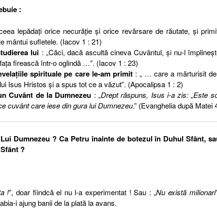
ebuie :
eea lepădaţi orice necurăţie şi orice revărsare de răutate, şi primi
e mântui sufletele. (Iacov 1 : 21)
tudierea lui
: „Căci, dacă ascultă cineva Cuvântul, şi nu-l împlineş
ţa firească într-o oglindă …”. (Iacov 1 : 23)
laţiile spirituale pe care le-am primit
: „ … care a mărturisit d
i Isus Hristos şi a spus tot ce a văzut”. (Apocalipsa 1 : 2)
 un Cuvânt de la Dumnezeu
: „
Drept răspuns, Isus i-a zis: „Este sc
ice cuvânt care iese din gura lui Dumnezeu
.” (Evanghelia după Matei 4
l Lui Dumnezeu ? Ca Petru înainte de botezul în Duhul Sfânt, sa
Sfânt ?
a !
”, doar fiindcă el nu l-a experimentat ! Sau : „
Nu există milionari
abia-i ajung banii de la plată la avans.