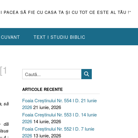
ŞI PACEA SĂ FIE CU CASA TA ŞI CU TOT CE ESTE AL TĂU !”
N CUVANT
TEXT I STUDIU BIBLIC
[1
ARTICOLE RECENTE
Foaia Creștinului Nr. 554 I D. 21 Iunie
a, să
2026
21 iunie, 2026
Foaia Creștinului Nr. 553 I D. 14 Iunie
2026
14 iunie, 2026
o dă
Foaia Creștinului Nr. 552 I D. 7 Iunie
 Isus
2026
13 iunie, 2026
ru 4 :