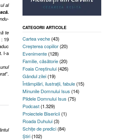
ul al
ască.
indu-
CATEGORII ARTICOLE
că te
Cartea veche
(43)
 : 19
 aduc
Creşterea copiilor
(20)
. I-a
Evenimente
(128)
Familie, căsătorie
(20)
 unul
Foaia Creştinului
(426)
rat
”.
Gândul zilei
(19)
Întâmplări, ilustraţii, fabule
(15)
Minunile Domnului Isus
(14)
Pildele Domnului Isus
(75)
Podcast
(1.329)
Proiectele Bisericii
(1)
Roada Duhului
(3)
Schiţe de predici
(84)
ântul
Ştiri
(102)