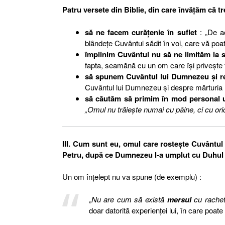
Patru versete din Biblie, din care învăţăm că tr
să ne facem curăţenie în suflet
: „De ac
blândeţe Cuvântul sădit în voi, care vă poat
împlinim Cuvântul nu să ne limităm la s
fapta, seamănă cu un om care îşi priveşte fa
să spunem Cuvântul lui Dumnezeu şi reve
Cuvântul lui Dumnezeu şi despre mărturia lu
să căutăm să primim în mod personal
„Omul nu trăieşte numai cu pâine, ci cu or
III. Cum sunt eu, omul care rosteşte Cuvântu
Petru, după ce Dumnezeu l-a umplut cu Duhul 
Un om înţelept nu va spune (de exemplu) :
„
Nu are cum să există
mersul
cu rachet
doar datorită experienţei lui, în care poate 