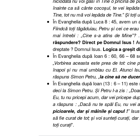
niciodată nu voi găsi în Tine o pricină de po
înainte ca să cânte cocoşul, te vei lepăda
Tine, tot nu mă voi lepăda de Tine.” Şi toţi 
În Evanghelia după Luca 8 : 45, avem un al
Fiindcă toţi tăgăduiau, Petru şi cei ce era
mai întrebi : „Cine s-a atins de Mine”?
…
răspundere? Direct pe Domnul Isus !
Ad
dreptate ? Domnul Isus.
Logica a greşit d
În Evanghelia după Ioan 6 : 60, 66 – 68 sc
„Vorbirea aceasta este prea de tot: cine p
înapoi şi nu mai umblau cu El. Atunci Isu
răspuns Simon Petru, „
la cine să ne ducem
În Evanghelia după Ioan (13 : 6 – 11) este 
deci la Simon Petru. Şi Petru I-a zis : „Do
Eu, tu nu pricepi acum, dar vei pricepe du
a răspuns : „Dacă nu te spăl Eu, nu vei a
picioarele, dar şi mâinile şi capul !
” Isus
să fie curat de tot; şi voi sunteţi curaţi, d
toţi curaţi
”.