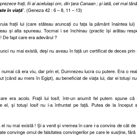
prezece fraţi, fii ai aceluiaşi om, din ţara Canaan ; şi iată, cel mai tână
te în viaţă
”. (Geneza 42 : 6 – 8, 11 – 13)
uia fraţii lui (care stăteau aruncaţi cu faţa la pământ înaintea lui)
eau şi alta spuneau. Tocmai i se închinau (practic îşi arătau resp
! De fapt care era adevărul ?
unci nu mai există, deşi nu aveau în faţă un certificat de deces prin
nu numai că era viu, dar prin el, Dumnezeu lucra cu putere. Era o real
t (când au mers în Egipt), au beneficiat de viaţa lui, dar ei totuşi nu
 era acolo. Fraţii lui Iosif, într-un anumit fel putem spune că
el, şi totuşi Iosif nu i-a înfruntat pe faţă. Putea de la început 
 el nu mai există ! Şi a venit şi vremea în care i-a convins de cât de
e convinge omul de falsitatea convingerilor pe care le susţine, fără