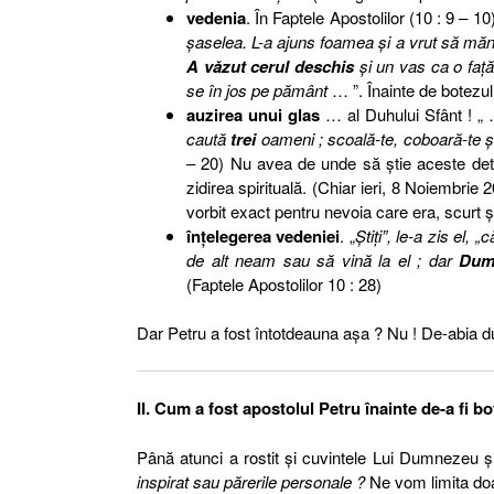
vedenia
. În Faptele Apostolilor (10 : 9 – 10)
şaselea. L-a ajuns foamea şi a vrut să m
A văzut cerul deschis
şi un vas ca o faţă
se în jos pe pământ
… ”. Înainte de botezul
auzirea unui glas
… al Duhului Sfânt ! 
caută
trei
oameni ; scoală-te, coboară-te şi
– 20) Nu avea de unde să ştie aceste deta
zidirea spirituală. (Chiar ieri, 8 Noiembrie
vorbit exact pentru nevoia care era, scurt şi 
înţelegerea vedeniei
. „
Ştiţi”, le-a zis el
de alt neam sau să vină la el ; dar
Dumn
(Faptele Apostolilor 10 : 28)
Dar Petru a fost întotdeauna aşa ? Nu ! De-abia d
II. Cum a fost apostolul Petru înainte de-a fi b
Până atunci a rostit şi cuvintele Lui Dumnezeu şi 
inspirat sau părerile personale ?
Ne vom limita doa