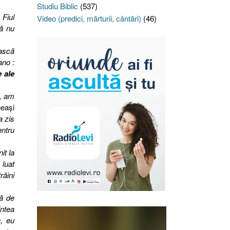
Studiu Biblic
(537)
 Fiul
Video (predici, mărturii, cântări)
(46)
că nu
ească
ano :
 ale
i, am
eeaşi
a zis
entru
it la
 luat
răini
nă de
intea
e, eu