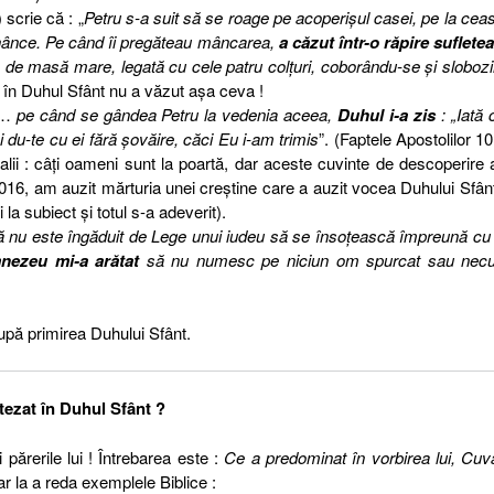
 scrie că : „
Petru s-a suit să se roage pe acoperişul casei, pe la ceas
ănânce. Pe când îi pregăteau mâncarea,
a căzut într-o răpire suflete
 de masă mare, legată cu cele patru colţuri, coborându-se şi sloboz
 în Duhul Sfânt nu a văzut aşa ceva !
„ …
pe când se gândea Petru la vedenia aceea,
Duhul i-a zis
: „Iată 
 du-te cu ei fără şovăire, căci Eu i-am trimis
”. (Faptele Apostolilor 10
lii : câţi oameni sunt la poartă, dar aceste cuvinte de descoperire
 2016, am auzit mărturia unei creştine care a auzit vocea Duhului Sfânt
la subiect şi totul s-a adeverit).
, „că nu este îngăduit de Lege unui iudeu să se însoţească împreună cu
ezeu mi-a arătat
să nu numesc pe niciun om spurcat sau necu
upă primirea Duhului Sfânt.
otezat în Duhul Sfânt ?
părerile lui ! Întrebarea este :
Ce a predominat în vorbirea lui, Cuv
r la a reda exemplele Biblice :