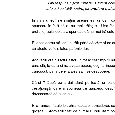
Ei au răspuns : „Noi, robii tăi, suntem dois
este azi cu tatăl nostru, iar
unul nu mai es
În viaţă uneori ne simţim asemenea lui Iosif, căr
spuneau în faţă că el nu mai trăieşte ! Una făc
profund) celui de care spuneau că nu mai trăieşte 
Ei considerau că Iosif a trăit până
cândva
şi de at
să ateste veridicitatea părerilor lor.
Adevărul era cu totul altfel. În tot acest timp el 
paralelă, la care ei nu aveau acces, deşi la începu
cunoscut, până ce el a ales să li se descopere.
Când ? După ce a dat afară pe toată lumea care
cesaţionişti, care îi spuneau ce gândesc despre 
dovedească că el este viu !
El a rămas fratele lor, chiar dacă ei considerau că
greşeau ! Adevărul este că numai Duhul Sfânt poat