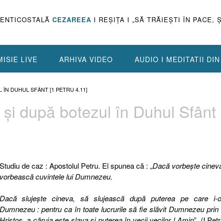
PENTICOSTALĂ
CEZAREEA
I REŞIŢA I „SĂ TRĂIEŞTI ÎN PACE, 
ISIE LIVE
ARHIVA VIDEO
AUDIO I MEDITATII DI
ÎN DUHUL SFÂNT [1 PETRU 4.11]
 şi după botezul în Duhul Sfânt 
Studiu de caz : Apostolul Petru. El spunea că : „
Dacă vorbeşte cinev
vorbească cuvintele lui Dumnezeu.
Dacă slujeşte cineva, să slujească după puterea pe care i-
Dumnezeu : pentru ca în toate lucrurile să fie slăvit Dumnezeu prin
Hristos, a căruia este slava şi puterea în vecii vecilor ! Amin
”. (I Pet