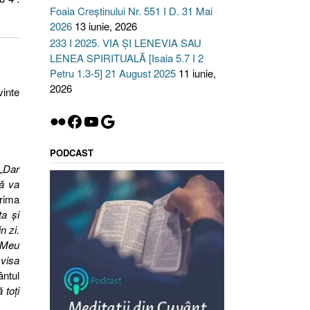
Foaia Creștinului Nr. 551 I D. 31 Mai
2026
13 iunie, 2026
233 I 2025. VIA ȘI LENEVIA SAU
LENEA SPIRITUALĂ [Isaia 5.7 I 2
Petru 1.3-5] 21 August 2025
11 iunie,
2026
vinte
Flickr
Facebook
YouTube
Google
PODCAST
„
Dar
vă va
prima
ta şi
n zi.
l Meu
 visa
ântul
 toţi