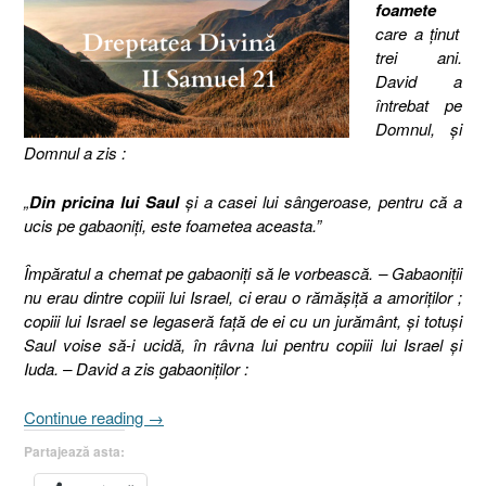
foamete
care a ţinut
trei ani.
David a
întrebat pe
Domnul, şi
Domnul a zis :
„
Din pricina lui Saul
şi a casei lui sângeroase, pentru că a
ucis pe gabaoniţi, este foametea aceasta.”
Împăratul a chemat pe gabaoniţi să le vorbească. – Gabaoniţii
nu erau dintre copiii lui Israel, ci erau o rămăşiţă a amoriţilor ;
copiii lui Israel se legaseră faţă de ei cu un jurământ, şi totuşi
Saul voise să-i ucidă, în râvna lui pentru copiii lui Israel şi
Iuda. – David a zis gabaoniţilor :
„Dreptatea
Continue reading
→
Divină
Partajează asta:
[2