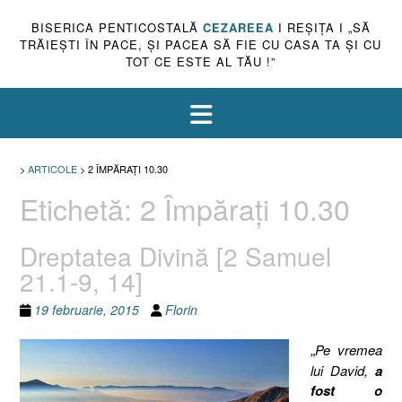
BISERICA PENTICOSTALĂ
CEZAREEA
I REŞIŢA I „SĂ
TRĂIEŞTI ÎN PACE, ŞI PACEA SĂ FIE CU CASA TA ŞI CU
TOT CE ESTE AL TĂU !”
>
ARTICOLE
>
2 ÎMPĂRAŢI 10.30
Etichetă:
2 Împăraţi 10.30
Dreptatea Divină [2 Samuel
21.1-9, 14]
19 februarie, 2015
Florin
„
Pe vremea
lui David,
a
fost o