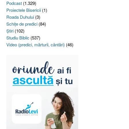
Podcast
(1.329)
Proiectele Bisericii
(1)
Roada Duhului
(3)
Schiţe de predici
(84)
Ştiri
(102)
Studiu Biblic
(537)
Video (predici, mărturii, cântări)
(46)