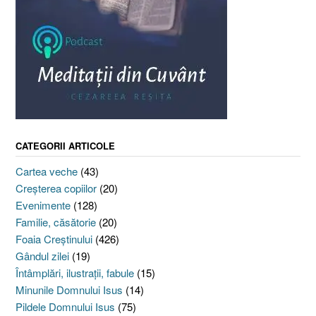
CATEGORII ARTICOLE
Cartea veche
(43)
Creşterea copiilor
(20)
Evenimente
(128)
Familie, căsătorie
(20)
Foaia Creştinului
(426)
Gândul zilei
(19)
Întâmplări, ilustraţii, fabule
(15)
Minunile Domnului Isus
(14)
Pildele Domnului Isus
(75)