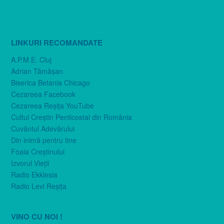
LINKURI RECOMANDATE
A.P.M.E. Cluj
Adrian Tămăşan
Biserica Betania Chicago
Cezareea Facebook
Cezareea Reşiţa YouTube
Cultul Creştin Penticostal din România
Cuvântul Adevărului
Din inimă pentru tine
Foaia Creştinului
Izvorul Vieţii
Radio Ekklesia
Radio Levi Reşiţa
VINO CU NOI !