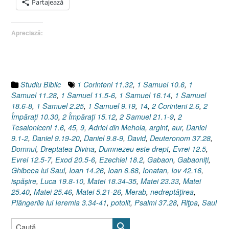
Samuel
Partajează
21.1-
9,
Apreciază:
14]”
Studiu Biblic
1 Corinteni 11.32
,
1 Samuel 10.6
,
1
Samuel 11.28
,
1 Samuel 11.5-6
,
1 Samuel 16.14
,
1 Samuel
18.6-8
,
1 Samuel 2.25
,
1 Samuel 9.19
,
14
,
2 Corinteni 2.6
,
2
Împăraţi 10.30
,
2 Împăraţi 15.12
,
2 Samuel 21.1-9
,
2
Tesaloniceni 1.6
,
45
,
9
,
Adriel din Mehola
,
argint
,
aur
,
Daniel
9.1-2
,
Daniel 9.19-20
,
Daniel 9.8-9
,
David
,
Deuteronom 37.28
,
Domnul
,
Dreptatea Divina
,
Dumnezeu este drept
,
Evrei 12.5
,
Evrei 12.5-7
,
Exod 20.5-6
,
Ezechiel 18.2
,
Gabaon
,
Gabaoniţi
,
Ghibeea lui Saul
,
Ioan 14.26
,
Ioan 6.68
,
Ionatan
,
Iov 42.16
,
ispăşire
,
Luca 19.8-10
,
Matei 18.34-35
,
Matei 23.33
,
Matei
25.40
,
Matei 25.46
,
Matei 5.21-26
,
Merab
,
nedreptăţirea
,
Plângerile lui Ieremia 3.34-41
,
potolit
,
Psalmi 37.28
,
Riţpa
,
Saul