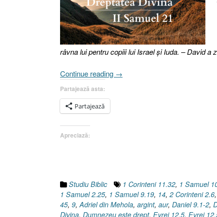
râvna lui pentru copiii lui Israel şi Iuda. – David a z
„Dreptatea
Continue reading
→
Divină
Partajează asta:
[2
Samuel
Partajează
21.1-
9,
Apreciază:
14]”
Studiu Biblic
1 Corinteni 11.32
,
1 Samuel 1
1 Samuel 2.25
,
1 Samuel 9.19
,
14
,
2 Corinteni 2.6
45
,
9
,
Adriel din Mehola
,
argint
,
aur
,
Daniel 9.1-2
,
D
Divina
,
Dumnezeu este drept
,
Evrei 12.5
,
Evrei 12.