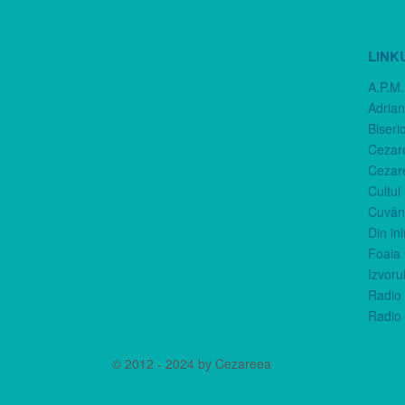
LINK
A.P.M.
Adria
Biseri
Cezar
Cezar
Cultul
Cuvânt
Din in
Foaia 
Izvorul
Radio 
Radio 
© 2012 - 2024 by Cezareea