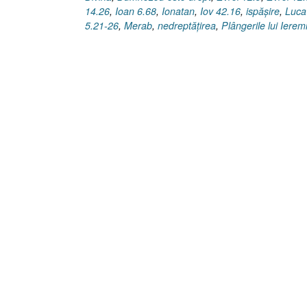
14.26
,
Ioan 6.68
,
Ionatan
,
Iov 42.16
,
ispăşire
,
Luca
5.21-26
,
Merab
,
nedreptăţirea
,
Plângerile lui Ierem