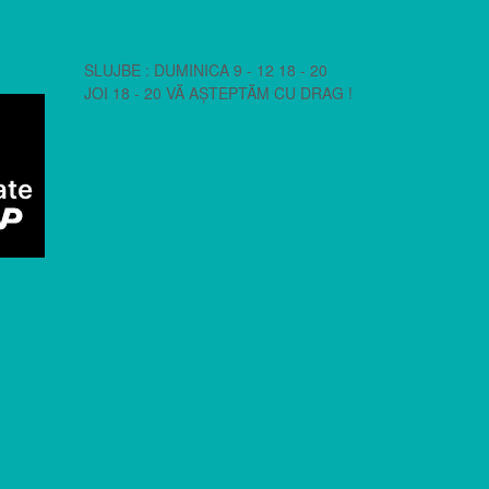
SLUJBE : DUMINICA 9 - 12 18 - 20
JOI 18 - 20 VĂ AȘTEPTĂM CU DRAG !