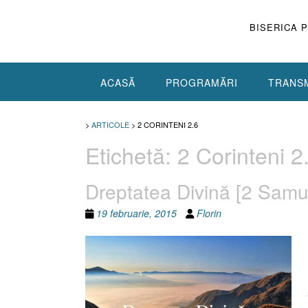
Skip
to
BISERICA 
content
ACASĂ
PROGRAMĂRI
TRANSM
>
ARTICOLE
>
2 CORINTENI 2.6
Etichetă:
2 Corinteni 2
Dreptatea Divină [2 Samue
19 februarie, 2015
Florin