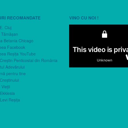
URI RECOMANDATE
VINO CU NOI !
E. Cluj
n Tămăşan
ca Betania Chicago
eea Facebook
eea Reşiţa YouTube
 Creştin Penticostal din România
ul Adevărului
imă pentru tine
Creştinului
 Vieţii
Ekklesia
Levi Reşiţa