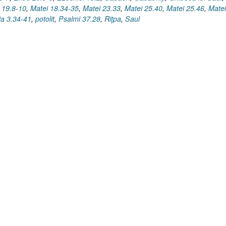
 19.8-10
,
Matei 18.34-35
,
Matei 23.33
,
Matei 25.40
,
Matei 25.46
,
Matei
ia 3.34-41
,
potolit
,
Psalmi 37.28
,
Riţpa
,
Saul