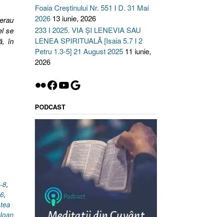
Foaia Creștinului Nr. 551 I D. 31 Mai
2026
13 iunie, 2026
 erau
233 I 2025. VIA ȘI LENEVIA SAU
el se
LENEA SPIRITUALĂ [Isaia 5.7 I 2
ă, în
Petru 1.3-5] 21 August 2025
11 iunie,
2026
Flickr
Facebook
YouTube
Google
PODCAST
-8
,
.6
,
tea
Ioan