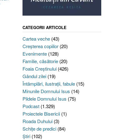
CATEGORII ARTICOLE
Cartea veche
(43)
Creşterea copiilor
(20)
Evenimente
(128)
Familie, căsătorie
(20)
Foaia Creştinului
(426)
Gândul zilei
(19)
Întâmplări, ilustraţii, fabule
(15)
Minunile Domnului Isus
(14)
Pildele Domnului Isus
(75)
Podcast
(1.329)
Proiectele Bisericii
(1)
Roada Duhului
(3)
Schiţe de predici
(84)
Ştiri
(102)