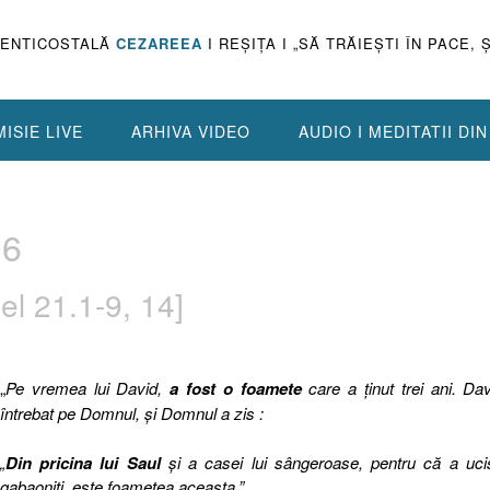
PENTICOSTALĂ
CEZAREEA
I REŞIŢA I „SĂ TRĂIEŞTI ÎN PACE, 
ISIE LIVE
ARHIVA VIDEO
AUDIO I MEDITATII DI
.6
l 21.1-9, 14]
„
Pe vremea lui David,
a fost o foamete
care a ţinut trei ani. Da
întrebat pe Domnul, şi Domnul a zis :
„
Din pricina lui Saul
şi a casei lui sângeroase, pentru că a uci
gabaoniţi, este foametea aceasta.”