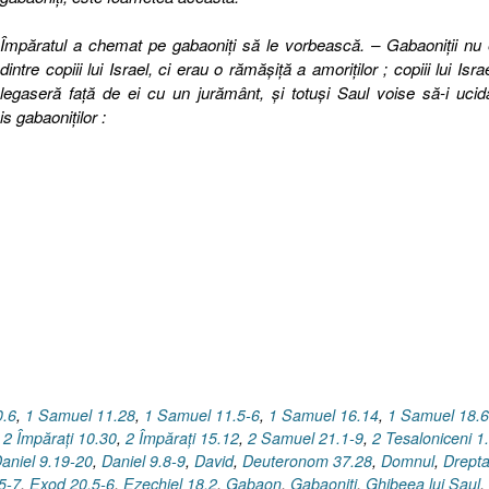
Împăratul a chemat pe gabaoniţi să le vorbească. – Gabaoniţii nu
dintre copiii lui Israel, ci erau o rămăşiţă a amoriţilor ; copiii lui Isra
legaseră faţă de ei cu un jurământ, şi totuşi Saul voise să-i ucid
is gabaoniţilor :
0.6
,
1 Samuel 11.28
,
1 Samuel 11.5-6
,
1 Samuel 16.14
,
1 Samuel 18.6
,
2 Împăraţi 10.30
,
2 Împăraţi 15.12
,
2 Samuel 21.1-9
,
2 Tesaloniceni 1
aniel 9.19-20
,
Daniel 9.8-9
,
David
,
Deuteronom 37.28
,
Domnul
,
Drepta
5-7
,
Exod 20.5-6
,
Ezechiel 18.2
,
Gabaon
,
Gabaoniţi
,
Ghibeea lui Saul
,