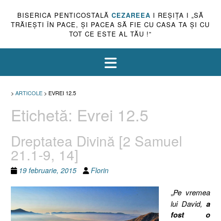
BISERICA PENTICOSTALĂ
CEZAREEA
I REŞIŢA I „SĂ
TRĂIEŞTI ÎN PACE, ŞI PACEA SĂ FIE CU CASA TA ŞI CU
TOT CE ESTE AL TĂU !”
>
ARTICOLE
>
EVREI 12.5
Etichetă:
Evrei 12.5
Dreptatea Divină [2 Samuel
21.1-9, 14]
19 februarie, 2015
Florin
„
Pe vremea
lui David,
a
fost o