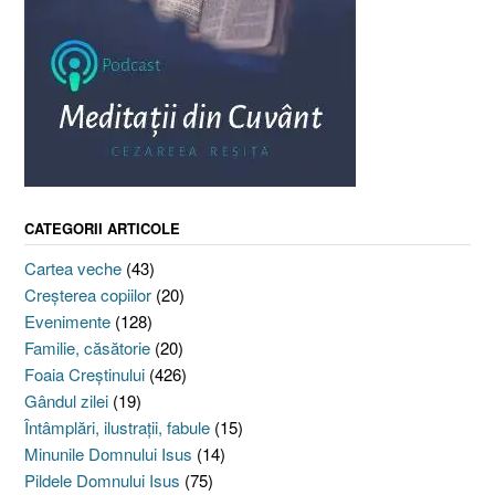
CATEGORII ARTICOLE
Cartea veche
(43)
Creşterea copiilor
(20)
Evenimente
(128)
Familie, căsătorie
(20)
Foaia Creştinului
(426)
Gândul zilei
(19)
Întâmplări, ilustraţii, fabule
(15)
Minunile Domnului Isus
(14)
Pildele Domnului Isus
(75)