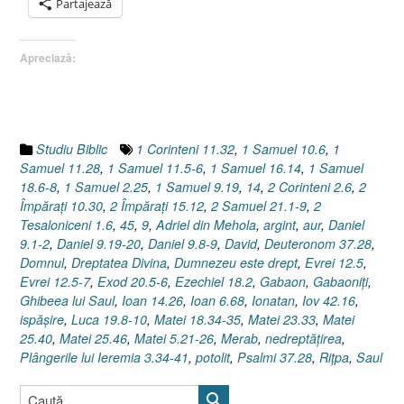
Samuel
Partajează
21.1-
9,
Apreciază:
14]”
Studiu Biblic
1 Corinteni 11.32
,
1 Samuel 10.6
,
1
Samuel 11.28
,
1 Samuel 11.5-6
,
1 Samuel 16.14
,
1 Samuel
18.6-8
,
1 Samuel 2.25
,
1 Samuel 9.19
,
14
,
2 Corinteni 2.6
,
2
Împăraţi 10.30
,
2 Împăraţi 15.12
,
2 Samuel 21.1-9
,
2
Tesaloniceni 1.6
,
45
,
9
,
Adriel din Mehola
,
argint
,
aur
,
Daniel
9.1-2
,
Daniel 9.19-20
,
Daniel 9.8-9
,
David
,
Deuteronom 37.28
,
Domnul
,
Dreptatea Divina
,
Dumnezeu este drept
,
Evrei 12.5
,
Evrei 12.5-7
,
Exod 20.5-6
,
Ezechiel 18.2
,
Gabaon
,
Gabaoniţi
,
Ghibeea lui Saul
,
Ioan 14.26
,
Ioan 6.68
,
Ionatan
,
Iov 42.16
,
ispăşire
,
Luca 19.8-10
,
Matei 18.34-35
,
Matei 23.33
,
Matei
25.40
,
Matei 25.46
,
Matei 5.21-26
,
Merab
,
nedreptăţirea
,
Plângerile lui Ieremia 3.34-41
,
potolit
,
Psalmi 37.28
,
Riţpa
,
Saul