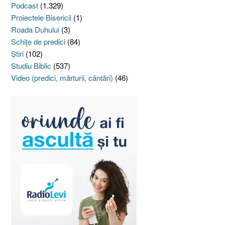
Podcast
(1.329)
Proiectele Bisericii
(1)
Roada Duhului
(3)
Schiţe de predici
(84)
Ştiri
(102)
Studiu Biblic
(537)
Video (predici, mărturii, cântări)
(46)