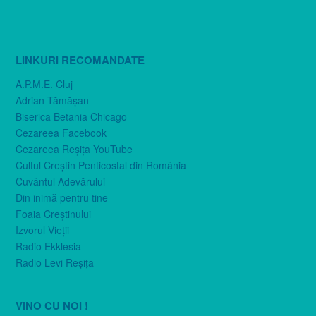
LINKURI RECOMANDATE
A.P.M.E. Cluj
Adrian Tămăşan
Biserica Betania Chicago
Cezareea Facebook
Cezareea Reşiţa YouTube
Cultul Creştin Penticostal din România
Cuvântul Adevărului
Din inimă pentru tine
Foaia Creştinului
Izvorul Vieţii
Radio Ekklesia
Radio Levi Reşiţa
VINO CU NOI !