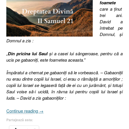
foamete
care a ţinut
trei ani.
David a
întrebat pe
Domnul, şi
Domnul a zis :
„
Din pricina lui Saul
şi a casei lui sângeroase, pentru că a
ucis pe gabaoniţi, este foametea aceasta.”
Împăratul a chemat pe gabaoniţi să le vorbească. – Gabaoniţii
nu erau dintre copiii lui Israel, ci erau o rămăşiţă a amoriţilor ;
copiii lui Israel se legaseră faţă de ei cu un jurământ, şi totuşi
Saul voise să-i ucidă, în râvna lui pentru copiii lui Israel şi
Iuda. – David a zis gabaoniţilor :
„Dreptatea
Continue reading
→
Divină
Partajează asta:
[2