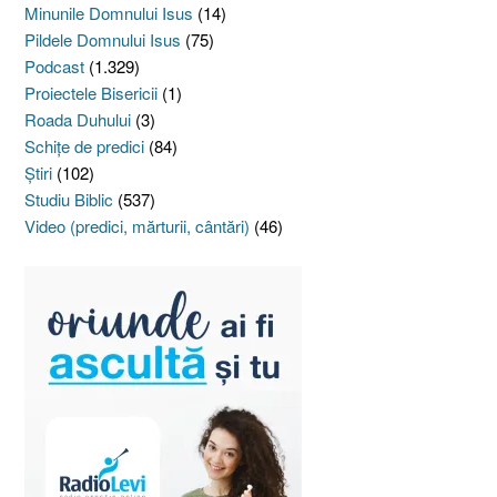
Minunile Domnului Isus
(14)
Pildele Domnului Isus
(75)
Podcast
(1.329)
Proiectele Bisericii
(1)
Roada Duhului
(3)
Schiţe de predici
(84)
Ştiri
(102)
Studiu Biblic
(537)
Video (predici, mărturii, cântări)
(46)