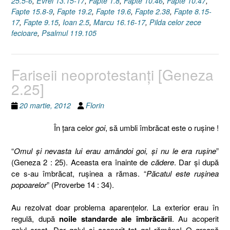
25.5-6
,
Evrei 13.15-17
,
Fapte 1.8
,
Fapte 10.46
,
Fapte 10.47
,
6]”
Fapte 15.8-9
,
Fapte 19.2
,
Fapte 19.6
,
Fapte 2.38
,
Fapte 8.15-
17
,
Fapte 9.15
,
Ioan 2.5
,
Marcu 16.16-17
,
Pilda celor zece
fecioare
,
Psalmul 119.105
Fariseii neoprotestanţi [Geneza
2.25]
20 martie, 2012
Florin
În ţara celor
goi
, să umbli îmbrăcat este o ruşine !
“
Omul şi nevasta lui erau amândoi goi, şi nu le era ruşine
”
(Geneza 2 : 25). Aceasta era înainte de
cădere
. Dar şi după
ce s-au îmbrăcat, ruşinea a rămas. “
Păcatul este ruşinea
popoarelor
” (Proverbe 14 : 34).
Au rezolvat doar problema aparenţelor. La exterior erau în
regulă, după
noile standarde ale îmbrăcării
. Au acoperit
golul creat. Dar golul şi acoperit tot gol rămâne! O groapă