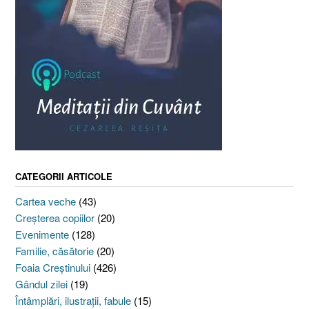
CATEGORII ARTICOLE
Cartea veche
(43)
Creşterea copiilor
(20)
Evenimente
(128)
Familie, căsătorie
(20)
Foaia Creştinului
(426)
Gândul zilei
(19)
Întâmplări, ilustraţii, fabule
(15)