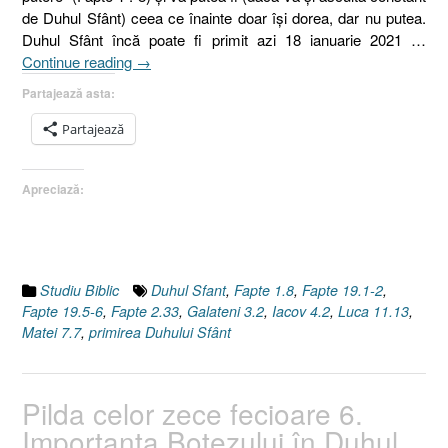
de Duhul Sfânt) ceea ce înainte doar îşi dorea, dar nu putea.
Duhul Sfânt încă poate fi primit azi 18 ianuarie 2021 …
„Omul
Continue reading
→
care
Partajează asta:
are
în
Partajează
el
Duhul
Apreciază:
Sfânt,
IV.
Primirea
Duhului
Sfânt
Studiu Biblic
Duhul Sfant
,
Fapte 1.8
,
Fapte 19.1-2
,
[Fapte
Fapte 19.5-6
,
Fapte 2.33
,
Galateni 3.2
,
Iacov 4.2
,
Luca 11.13
,
19.1-
Matei 7.7
,
primirea Duhului Sfânt
2]”
Pilda celor zece fecioare 6.
Importanţa Botezului în Duhul