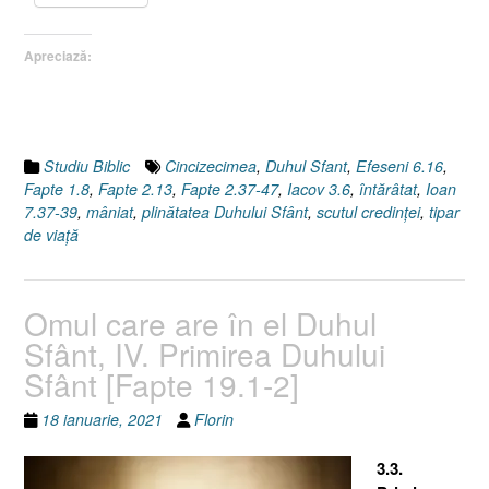
Sfânt
indiferent
Apreciază:
de
circumstanţele
vieţii
[Faptele
Apostolilor
Studiu Biblic
Cincizecimea
,
Duhul Sfant
,
Efeseni 6.16
,
2.37-
Fapte 1.8
,
Fapte 2.13
,
Fapte 2.37-47
,
Iacov 3.6
,
întărâtat
,
Ioan
47]”
7.37-39
,
mâniat
,
plinătatea Duhului Sfânt
,
scutul credinţei
,
tipar
de viaţă
Omul care are în el Duhul
Sfânt, IV. Primirea Duhului
Sfânt [Fapte 19.1-2]
18 ianuarie, 2021
Florin
3.3.