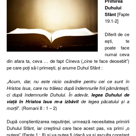
Primirea
Duhului
Sfânt
[Fapte
19.1-2]
Diferit de ce
eşti, te
poate face
numai ceva
din afara ta, ceva … de fapt Cineva („cine te face deosebit”)
pe care poţi să-l primeşti, şi anume Duhul Sfânt :
„
Acum, dar, nu este nicio osândire pentru cei ce sunt în
Hristos Isus, care nu trăiesc după îndemnurile firii pământeşti,
ci după îndemnurile Duhului. În adevăr,
legea Duhului de
viaţă în Hristos Isus m-a izbăvit
de legea păcatului şi a
morţii
”. (Romani 8 : 1 – 2)
După conştientizarea neputinţei, urmează necesitatea primirii
Duhului Sfânt, iar creştinul care face acest pas, va primi „o
putere” (Fapte 1 : 8) şi va putea fi (dacă va şi asculta constant