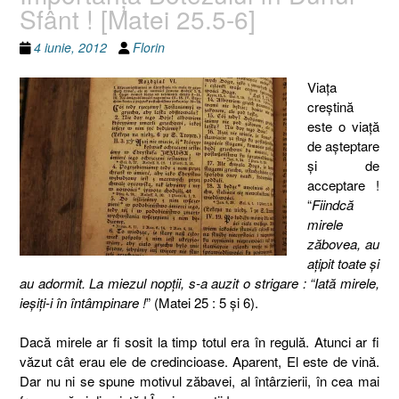
Sfânt ! [Matei 25.5-6]
4 iunie, 2012
Florin
Viaţa
creştină
este o viaţă
de aşteptare
şi de
acceptare !
“
Fiindcă
mirele
zăbovea, au
aţipit toate şi
au adormit. La miezul nopţii, s-a auzit o strigare : “Iată mirele,
ieşiţi-i în întâmpinare !
” (Matei 25 : 5 şi 6).
Dacă mirele ar fi sosit la timp totul era în regulă. Atunci ar fi
văzut cât erau ele de credincioase. Aparent, El este de vină.
Dar nu ni se spune motivul zăbavei, al întârzierii, în cea mai