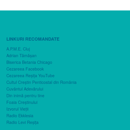
LINKURI RECOMANDATE
A.P.M.E. Cluj
Adrian Tămăşan
Biserica Betania Chicago
Cezareea Facebook
Cezareea Reşiţa YouTube
Cultul Creştin Penticostal din România
Cuvântul Adevărului
Din inimă pentru tine
Foaia Creştinului
Izvorul Vieţii
Radio Ekklesia
Radio Levi Reşiţa