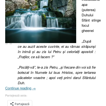
apa
(puterea)
Duhului
Sfânt stinge
focul
gheenei
„
După
ce au auzit aceste cuvinte, ei au rămas străpunşi
în inimă şi au zis lui Petru şi celorlalţi apostoli :
„Fraţilor, ce să facem ?”
„Pocăiţi-vă”, le-a zis Petru, „şi fiecare din voi să fie
botezat în Numele lui Isus Hristos, spre iertarea
păcatelor voastre ; apoi veţi primi darul Sfântului
Duh
.
„Importanţa
Continue reading
→
menţinerii
Partajează asta:
plinătăţii
Duhului
Partajează