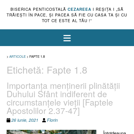
BISERICA PENTICOSTALĂ
CEZAREEA
I REŞIŢA I „SĂ
TRĂIEŞTI ÎN PACE, ŞI PACEA SĂ FIE CU CASA TA ŞI CU
TOT CE ESTE AL TĂU !”
>
ARTICOLE
>
FAPTE 1.8
Etichetă:
Fapte 1.8
Importanţa menţinerii plinătăţii
Duhului Sfânt indiferent de
circumstanţele vieţii [Faptele
Apostolilor 2.37-47]
26 iunie, 2021
Florin
Întotdeauna