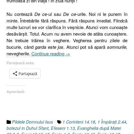
frumoasă zi din viaţă ! În ziua nunţii !
Nu contează
De ce
-ul sau
De ce
-urile. Noi ni le punem în
minte. Întrebările fără răspuns. Fără răspuns imediat. Fiindcă
multe lucruri se vor clarifica în veşnicie. Atunci vom cunoaşte
desăvârşit. Totul. Acum nu avem nevoie de atâta cunoaştere.
Ne trebuie trăirea în veghere. Vegherea pentru zilele de
bucurie, când
garda este jos
. Atunci pot să apară
somnurile,
„Pilda
nevegherile.
Continue reading
→
celor
Partajează asta:
zece
fecioare
Partajează
6.
Importanţa
Apreciază:
Botezului
în
Duhul
Sfânt
!
Pildele Domnului Isus
1 Corinteni 14.18
,
1 Împăraţi 2.44
,
[Matei
botezul in Duhul Sfant
,
Efeseni 1.13
,
Evanghelia după Matei
25.5-