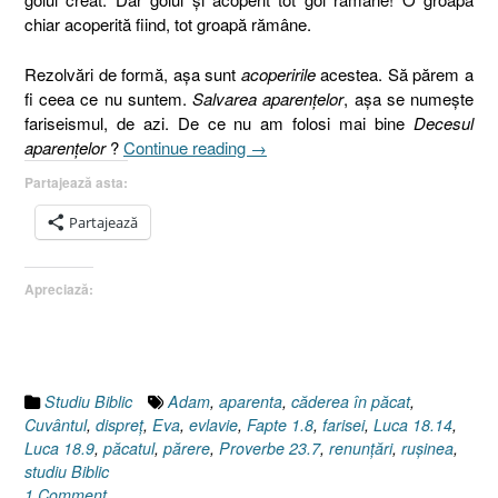
chiar acoperită fiind, tot groapă rămâne.
Rezolvări de formă, aşa sunt
acoperirile
acestea. Să părem a
fi ceea ce nu suntem.
Salvarea aparenţelor
, aşa se numeşte
fariseismul, de azi. De ce nu am folosi mai bine
Decesul
„Fariseii
aparenţelor
?
Continue reading
→
neoprotestanţi
Partajează asta:
[Geneza
2.25]”
Partajează
Apreciază:
Studiu Biblic
Adam
,
aparenta
,
căderea în păcat
,
Cuvântul
,
dispreţ
,
Eva
,
evlavie
,
Fapte 1.8
,
farisei
,
Luca 18.14
,
Luca 18.9
,
păcatul
,
părere
,
Proverbe 23.7
,
renunţări
,
ruşinea
,
studiu Biblic
1 Comment