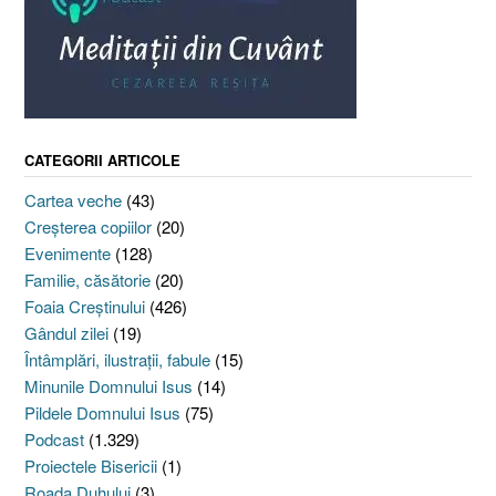
CATEGORII ARTICOLE
Cartea veche
(43)
Creşterea copiilor
(20)
Evenimente
(128)
Familie, căsătorie
(20)
Foaia Creştinului
(426)
Gândul zilei
(19)
Întâmplări, ilustraţii, fabule
(15)
Minunile Domnului Isus
(14)
Pildele Domnului Isus
(75)
Podcast
(1.329)
Proiectele Bisericii
(1)
Roada Duhului
(3)