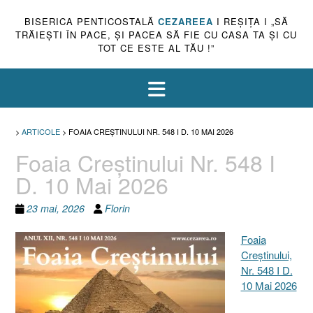
BISERICA PENTICOSTALĂ
CEZAREEA
I REŞIŢA I „SĂ
TRĂIEŞTI ÎN PACE, ŞI PACEA SĂ FIE CU CASA TA ŞI CU
TOT CE ESTE AL TĂU !”
>
ARTICOLE
>
FOAIA CREȘTINULUI NR. 548 I D. 10 MAI 2026
Foaia Creștinului Nr. 548 I
D. 10 Mai 2026
23 mai, 2026
Florin
Foaia
Creştinului,
Nr. 548 I D.
10 Mai 2026