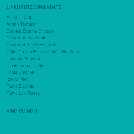
LINKURI RECOMANDATE
A.P.M.E. Cluj
Adrian Tămăşan
Biserica Betania Chicago
Cezareea Facebook
Cezareea Reşiţa YouTube
Cultul Creştin Penticostal din România
Cuvântul Adevărului
Din inimă pentru tine
Foaia Creştinului
Izvorul Vieţii
Radio Ekklesia
Radio Levi Reşiţa
VINO CU NOI !