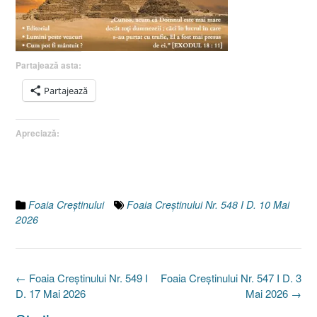
Partajează asta:
Partajează
Apreciază:
Foaia Creştinului
Foaia Creștinului Nr. 548 I D. 10 Mai
2026
Post
←
Foaia Creștinului Nr. 549 I
Foaia Creștinului Nr. 547 I D. 3
navigation
D. 17 Mai 2026
Mai 2026
→