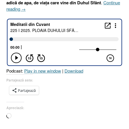
adică de apa, de viața care vine din Duhul Sfânt
.
Continue
„225
reading
→
I
2025.
PLOAIA
DUHULUI
SFÂNT
!
[Isaia
45.8
I
Podcast:
Play in new window
|
Download
Deuteronom
11.10-
Partajează asta:
11
Partajează
I
Zaharia
10.1]
Apreciază:
13
Încarc...
August
2025”