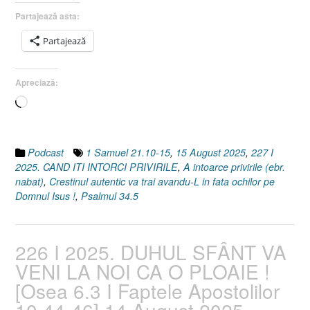
1
Partajează asta:
Samuel
Partajează
21.10-
15]
15
Apreciază:
August
Încarc...
2025”
Podcast
1 Samuel 21.10-15
,
15 August 2025
,
227 I
2025. CAND ITI INTORCI PRIVIRILE
,
A intoarce privirile (ebr.
nabat)
,
Crestinul autentic va trai avandu-L in fata ochilor pe
Domnul Isus !
,
Psalmul 34.5
226 I 2025. DUHUL SFÂNT VA
VENI LA NOI CA O PLOAIE !
[Osea 6.3 I Faptele Apostolilor
10.44-46] 14 August 2025