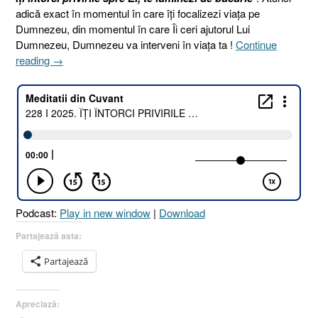
adică exact în momentul în care îți focalizezi viața pe
Dumnezeu, din momentul în care Îi ceri ajutorul Lui
Dumnezeu, Dumnezeu va interveni în viața ta !
Continue
„228
reading
→
I
2025.
ÎȚI
ÎNTORCI
PRIVIRILE
!
[Psalmul
34.5
I
Podcast:
Play in new window
|
Download
Geneza
15.5]
Partajează asta:
16
Partajează
August
2025”
Apreciază: