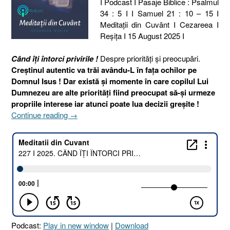
I Podcast I Pasaje Biblice : Psalmul
34 : 5 I I Samuel 21 : 10 – 15 I
Meditaţii din Cuvânt I Cezareea I
Reşiţa I 15 August 2025 I
C
ând îți întorci privirile !
Despre priorități și preocupări.
Creștinul autentic va trăi avându-L în fața ochilor pe
Domnul Isus ! Dar există și momente în care copilul Lui
Dumnezeu are alte priorități fiind preocupat să-și urmeze
propriile interese iar atunci poate lua decizii greșite !
„227
Continue reading
→
I
2025.
CÂND
ÎȚI
ÎNTORCI
PRIVIRILE
!
[Psalmul
34.5
Podcast:
Play in new window
|
Download
I