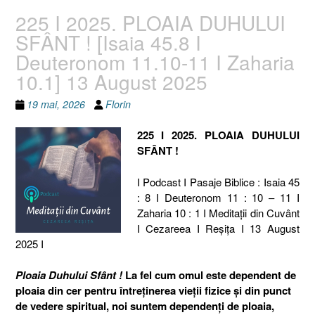
225 I 2025. PLOAIA DUHULUI
SFÂNT ! [Isaia 45.8 I
Deuteronom 11.10-11 I Zaharia
10.1] 13 August 2025
19 mai, 2026
Florin
225 I 2025. PLOAIA DUHULUI
SFÂNT !
I Podcast I Pasaje Biblice : Isaia 45
: 8 I Deuteronom 11 : 10 – 11 I
Zaharia 10 : 1 I Meditaţii din Cuvânt
I Cezareea I Reşiţa I 13 August
2025 I
Ploaia Duhului Sfânt !
La fel cum omul este dependent de
ploaia din cer pentru întreținerea vieții fizice și din punct
de vedere spiritual, noi suntem dependenți de ploaia,