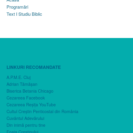
Programări
Text I Studiu Biblic
LINKURI RECOMANDATE
A.P.M.E. Cluj
Adrian Tămăşan
Biserica Betania Chicago
Cezareea Facebook
Cezareea Reşiţa YouTube
Cultul Creştin Penticostal din România
Cuvântul Adevărului
Din inimă pentru tine
Foaia Creştinului