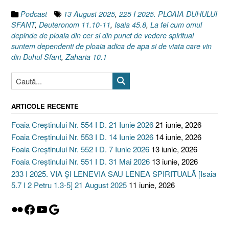
Podcast
13 August 2025
,
225 I 2025. PLOAIA DUHULUI
SFANT
,
Deuteronom 11.10-11
,
Isaia 45.8
,
La fel cum omul
depinde de ploaia din cer si din punct de vedere spiritual
suntem dependenti de ploaia adica de apa si de viata care vin
din Duhul Sfant
,
Zaharia 10.1
ARTICOLE RECENTE
Foaia Creștinului Nr. 554 I D. 21 Iunie 2026
21 iunie, 2026
Foaia Creștinului Nr. 553 I D. 14 Iunie 2026
14 iunie, 2026
Foaia Creștinului Nr. 552 I D. 7 Iunie 2026
13 iunie, 2026
Foaia Creștinului Nr. 551 I D. 31 Mai 2026
13 iunie, 2026
233 I 2025. VIA ȘI LENEVIA SAU LENEA SPIRITUALĂ [Isaia
5.7 I 2 Petru 1.3-5] 21 August 2025
11 iunie, 2026
Flickr
Facebook
YouTube
Google