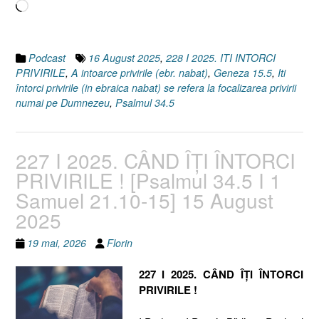
Încarc...
Podcast
16 August 2025
,
228 I 2025. ITI INTORCI
PRIVIRILE
,
A intoarce privirile (ebr. nabat)
,
Geneza 15.5
,
Iti
întorci privirile (in ebraica nabat) se refera la focalizarea privirii
numai pe Dumnezeu
,
Psalmul 34.5
227 I 2025. CÂND ÎȚI ÎNTORCI
PRIVIRILE ! [Psalmul 34.5 I 1
Samuel 21.10-15] 15 August
2025
19 mai, 2026
Florin
227 I 2025. CÂND ÎȚI ÎNTORCI
PRIVIRILE !