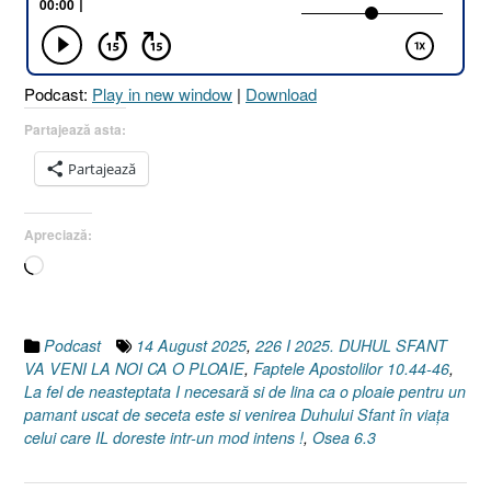
VENI
LA
NOI
CA
Podcast:
Play in new window
|
Download
O
PLOAIE
Partajează asta:
!
Partajează
[Osea
6.3
I
Apreciază:
Faptele
Încarc...
Apostolilor
10.44-
46]
14
Podcast
14 August 2025
,
226 I 2025. DUHUL SFANT
August
VA VENI LA NOI CA O PLOAIE
,
Faptele Apostolilor 10.44-46
,
2025”
La fel de neasteptata I necesară si de lina ca o ploaie pentru un
pamant uscat de seceta este si venirea Duhului Sfant în viața
celui care IL doreste intr-un mod intens !
,
Osea 6.3