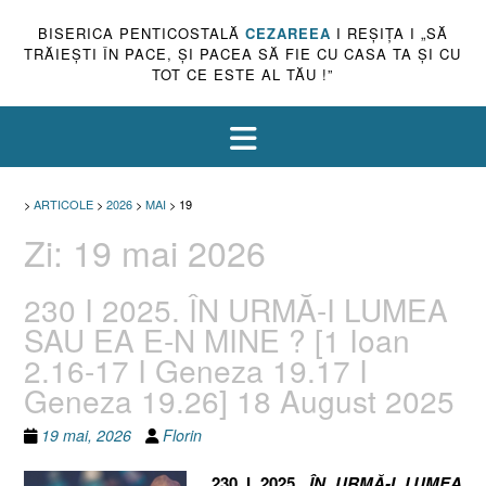
BISERICA PENTICOSTALĂ
CEZAREEA
I REŞIŢA I „SĂ
TRĂIEŞTI ÎN PACE, ŞI PACEA SĂ FIE CU CASA TA ŞI CU
TOT CE ESTE AL TĂU !”
>
ARTICOLE
>
2026
>
MAI
>
19
Zi:
19 mai 2026
230 I 2025. ÎN URMĂ-I LUMEA
SAU EA E-N MINE ? [1 Ioan
2.16-17 I Geneza 19.17 I
Geneza 19.26] 18 August 2025
19 mai, 2026
Florin
230 I 2025.
ÎN URMĂ-I LUMEA