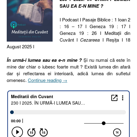
SAU
EA E-N MINE ?
I Podcast I Pasaje Biblice : 1 Ioan 2
: 16 – 17 I Geneza 19 : 17 I
Geneza 19 : 26 I Meditaţii din
Cuvânt I
Cezareea
I Reşiţa I 18
August 2025 I
În urmă-i lumea sau ea e-n mine ?
Și nu numai că este în
mine dar chiar o iubesc foarte mult ? Există lumea din afară
dar și reflectarea ei interioară, adică lumea din sufletul
„230
omenesc.
Continue reading
→
I
2025.
ÎN
URMĂ-
I
LUMEA
SAU
EA