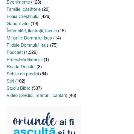
Evenimente
(128)
Familie, căsătorie
(20)
Foaia Creştinului
(426)
Gândul zilei
(19)
Întâmplări, ilustraţii, fabule
(15)
Minunile Domnului Isus
(14)
Pildele Domnului Isus
(75)
Podcast
(1.329)
Proiectele Bisericii
(1)
Roada Duhului
(3)
Schiţe de predici
(84)
Ştiri
(102)
Studiu Biblic
(537)
Video (predici, mărturii, cântări)
(46)