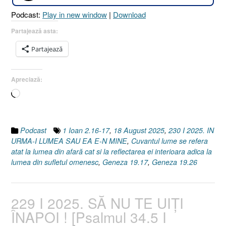
E-
Podcast:
Play in new window
|
Download
N
MINE
Partajează asta:
?
Partajează
[1
Ioan
2.16-
Apreciază:
17
Încarc...
I
Geneza
19.17
I
Podcast
1 Ioan 2.16-17
,
18 August 2025
,
230 I 2025. IN
Geneza
URMA-I LUMEA SAU EA E-N MINE
,
Cuvantul lume se refera
19.26]
atat la lumea din afară cat si la reflectarea ei interioara adica la
18
lumea din sufletul omenesc
,
Geneza 19.17
,
Geneza 19.26
August
2025”
229 I 2025. SĂ NU TE UIȚI
ÎNAPOI ! [Psalmul 34.5 I