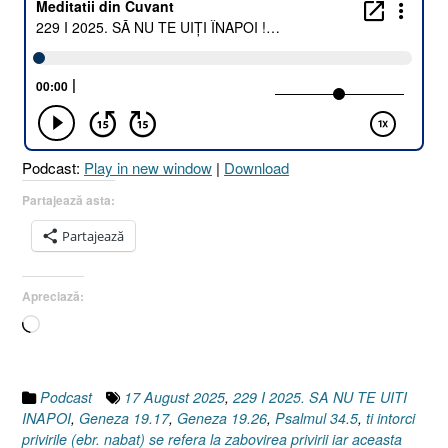
SĂ
NU
TE
UIȚI
ÎNAPOI
!
[Psalmul
Podcast:
Play in new window
|
Download
34.5
I
Partajează asta:
Geneza
Partajează
19.17
I
Geneza
Apreciază:
19.26]
Încarc...
17
August
2025”
Podcast
17 August 2025
,
229 I 2025. SA NU TE UITI
INAPOI
,
Geneza 19.17
,
Geneza 19.26
,
Psalmul 34.5
,
ti intorci
privirile (ebr. nabat) se refera la zabovirea privirii iar aceasta