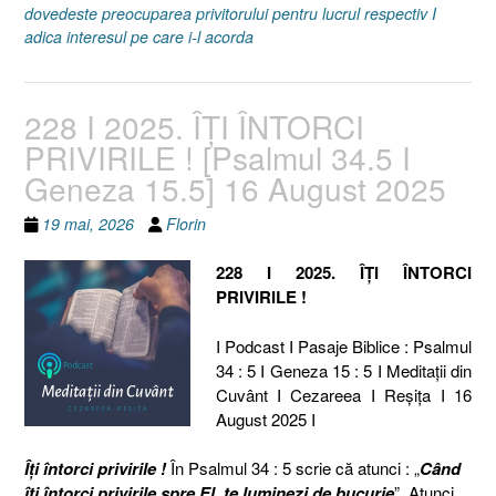
dovedeste preocuparea privitorului pentru lucrul respectiv I
adica interesul pe care i-l acorda
228 I 2025. ÎȚI ÎNTORCI
PRIVIRILE ! [Psalmul 34.5 I
Geneza 15.5] 16 August 2025
19 mai, 2026
Florin
228 I 2025. ÎȚI ÎNTORCI
PRIVIRILE !
I Podcast I Pasaje Biblice : Psalmul
34 : 5 I Geneza 15 : 5 I Meditaţii din
Cuvânt I Cezareea I Reşiţa I 16
August 2025 I
Îți întorci privirile !
În Psalmul 34 : 5 scrie că atunci : „
Când
îţi întorci privirile spre El, te luminezi de bucurie
”. Atunci