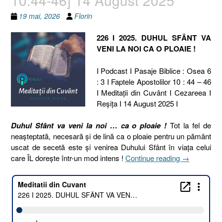
19 mai, 2026
Florin
226 I 2025. DUHUL SFÂNT VA
VENI LA NOI CA O PLOAIE !
I Podcast I Pasaje Biblice : Osea 6
: 3 I Faptele Apostolilor 10 : 44 – 46
I Meditaţii din Cuvânt I Cezareea I
Reşiţa I 14 August 2025 I
Duhul Sfânt va veni la noi … ca o ploaie !
Tot la fel de
neașteptată, necesară și de lină ca o ploaie pentru un pământ
uscat de secetă este și venirea Duhului Sfânt în viața celui
„226
care ÎL dorește într-un mod intens !
Continue reading
→
I
2025.
DUHUL
SFÂNT
VA