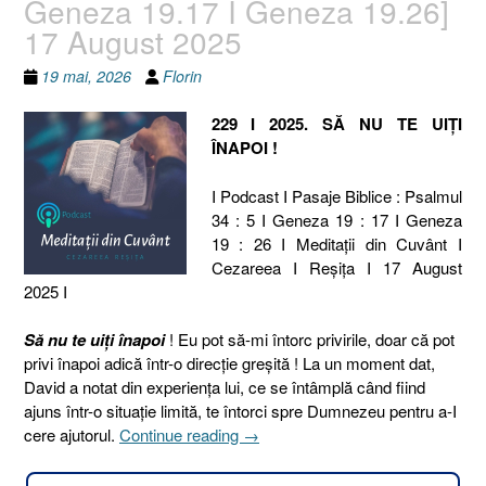
Geneza 19.17 I Geneza 19.26]
17 August 2025
19 mai, 2026
Florin
229 I 2025. SĂ NU TE UIȚI
ÎNAPOI !
I Podcast I Pasaje Biblice : Psalmul
34 : 5 I Geneza 19 : 17 I Geneza
19 : 26 I Meditaţii din Cuvânt I
Cezareea I Reşiţa I 17 August
2025 I
Să nu te uiți înapoi
! Eu pot să-mi întorc privirile, doar că pot
privi înapoi adică într-o direcție greșită ! La un moment dat,
David a notat din experiența lui, ce se întâmplă când fiind
ajuns într-o situație limită, te întorci spre Dumnezeu pentru a-I
„229
cere ajutorul.
Continue reading
→
I
2025.