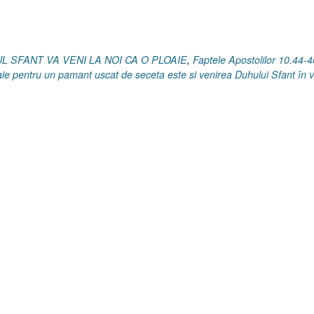
tolilor
4-
HUL SFANT VA VENI LA NOI CA O PLOAIE
,
Faptele Apostolilor 10.44-4
ust
oaie pentru un pamant uscat de seceta este si venirea Duhului Sfant în v
5”