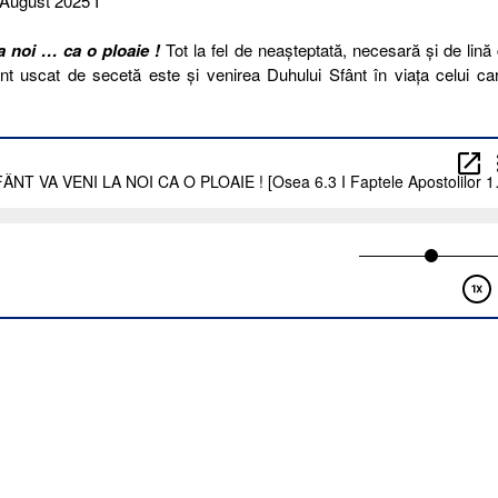
 August 2025 I
a noi … ca o ploaie !
Tot la fel de neașteptată, necesară și de lină
t uscat de secetă este și venirea Duhului Sfânt în viața celui ca
.
HUL
ÂNT
I
AIE
ea
ele