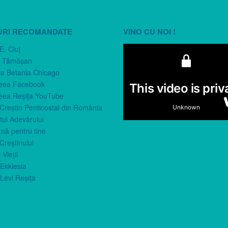
URI RECOMANDATE
VINO CU NOI !
E. Cluj
n Tămăşan
ca Betania Chicago
eea Facebook
eea Reşiţa YouTube
 Creştin Penticostal din România
ul Adevărului
imă pentru tine
Creştinului
 Vieţii
Ekklesia
Levi Reşiţa