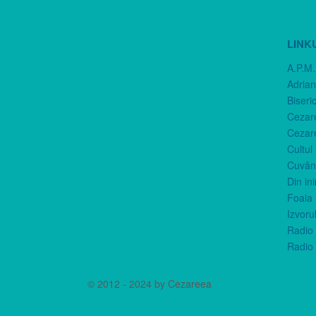
LINK
A.P.M.
Adria
Biseri
Cezar
Cezar
Cultul
Cuvânt
Din in
Foaia 
Izvorul
Radio 
Radio 
© 2012 - 2024 by Cezareea