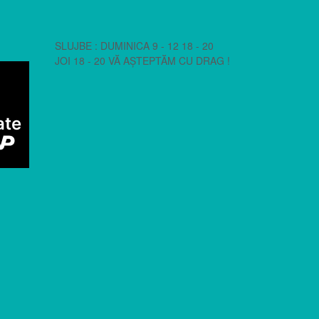
SLUJBE : DUMINICA 9 - 12 18 - 20
JOI 18 - 20 VĂ AȘTEPTĂM CU DRAG !