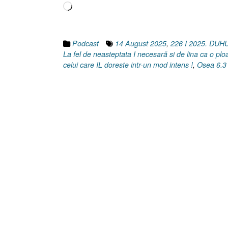
Încarc...
Apos
10.4
46]
14
Podcast
14 August 2025
,
226 I 2025. DU
Aug
La fel de neasteptata I necesară si de lina ca o pl
202
celui care IL doreste intr-un mod intens !
,
Osea 6.3