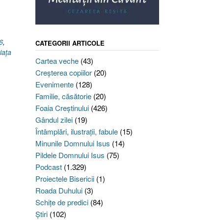
6
,
CATEGORII ARTICOLE
iața
Cartea veche
(43)
Creşterea copiilor
(20)
Evenimente
(128)
Familie, căsătorie
(20)
Foaia Creştinului
(426)
Gândul zilei
(19)
Întâmplări, ilustraţii, fabule
(15)
Minunile Domnului Isus
(14)
Pildele Domnului Isus
(75)
Podcast
(1.329)
Proiectele Bisericii
(1)
Roada Duhului
(3)
Schiţe de predici
(84)
Ştiri
(102)