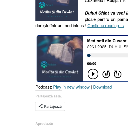
Cezareea I Reşiţa I 14
Duhul Sfânt va veni l
ploaie pentru un pămân
„226
dorește într-un mod intens !
Continue reading
→
I
2025
DU
SF
VA
VEN
LA
NOI
CA
Podcast:
Play in new window
|
Download
O
PLO
Partajează asta:
!
Partajează
[Os
6.3
I
Apreciază:
Fapt