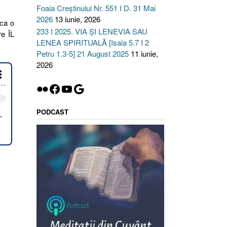
Foaia Creștinului Nr. 551 I D. 31 Mai
2026
13 iunie, 2026
 ca o
233 I 2025. VIA ȘI LENEVIA SAU
re ÎL
LENEA SPIRITUALĂ [Isaia 5.7 I 2
Petru 1.3-5] 21 August 2025
11 iunie,
2026
Flickr
Facebook
YouTube
Google
PODCAST