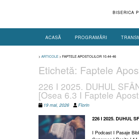
Skip
to
BISERICA 
content
ACASĂ
PROGRAMĂRI
TRANSM
>
ARTICOLE
>
FAPTELE APOSTOLILOR 10.44-46
Etichetă:
Faptele Apost
226 I 2025. DUHUL SFÂ
[Osea 6.3 I Faptele Apost
19 mai, 2026
Florin
226 I 2025. DUHUL S
I Podcast I Pasaje Bibl