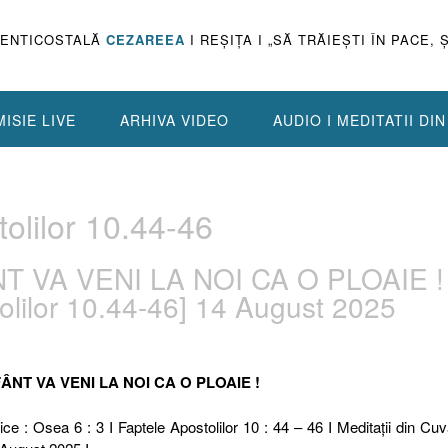
PENTICOSTALĂ
CEZAREEA
I REŞIŢA I „SĂ TRĂIEŞTI ÎN PACE, 
ISIE LIVE
ARHIVA VIDEO
AUDIO I MEDITATII DI
olilor 10.44-46
NT VA VENI LA NOI CA O PLOAIE !
olilor 10.44-46] 14 August 2025
FÂNT VA VENI LA NOI CA O PLOAIE !
ice : Osea 6 : 3 I Faptele Apostolilor 10 : 44 – 46 I Meditaţii din Cuv