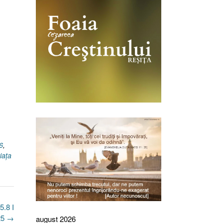
6
,
iața
.8 I
25
→
august 2026