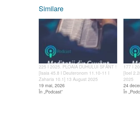
Similare
225 I 2025. PLOAIA DUHULUI SFÂNT !
177 I 
[Isaia 45.8 I Deuteronom 11.10-11 I
[Ioel 2.
Zaharia 10.1] 13 August 2025
2025
19 mai, 2026
24 dece
În „Podcast”
În „Podc