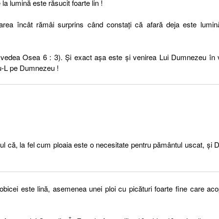
la lumină este răsucit foarte lin !
rea încât rămâi surprins când constați că afară deja este lumină
 vedea Osea 6 : 3). Și exact așa este și venirea Lui Dumnezeu în 
du-L pe Dumnezeu !
ul că, la fel cum ploaia este o necesitate pentru pământul uscat, și 
obicei este lină, asemenea unei ploi cu picături foarte fine care ac