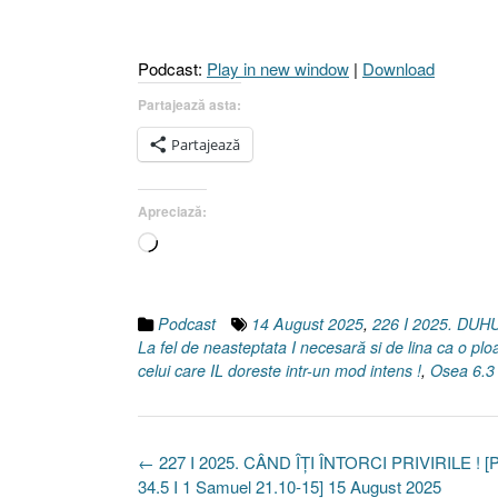
Podcast:
Play in new window
|
Download
Partajează asta:
Partajează
Apreciază:
Încarc...
Podcast
14 August 2025
,
226 I 2025. DU
La fel de neasteptata I necesară si de lina ca o pl
celui care IL doreste intr-un mod intens !
,
Osea 6.3
Post
←
227 I 2025. CÂND ÎȚI ÎNTORCI PRIVIRILE ! [
navigation
34.5 I 1 Samuel 21.10-15] 15 August 2025