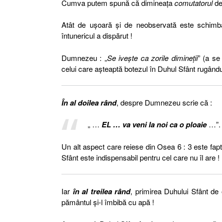
Cumva putem spună că dimineața
comutatorul
de 
Atât de ușoară și de neobservată este schimba
întunericul a dispărut !
Dumnezeu : „
Se iveşte ca zorile dimineţii
” (a se
celui care așteaptă botezul în Duhul Sfânt rugân
În al doilea rând
, despre Dumnezeu scrie că :
„ …
EL … va veni la noi ca o ploaie
…”.
Un alt aspect care reiese din Osea 6 : 3 este fapt
Sfânt este indispensabil pentru cel care nu îl are !
Iar
în al treilea rând
, primirea Duhului Sfânt de 
pământul și-l îmbibă cu apă !