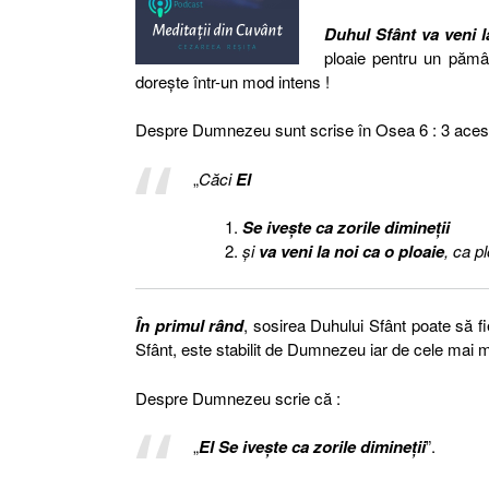
Duhul Sfânt va veni l
ploaie pentru un pămân
dorește într-un mod intens !
Despre Dumnezeu sunt scrise în Osea 6 : 3 acest
„
Căci
El
Se iveşte ca zorile dimineţii
şi
va veni la noi ca o ploaie
, ca p
În primul rând
, sosirea Duhului Sfânt poate să f
Sfânt, este stabilit de Dumnezeu iar de cele mai m
Despre Dumnezeu scrie că :
„
El Se iveşte ca zorile dimineţii
”.