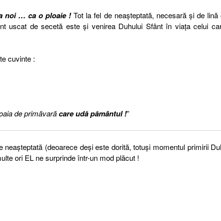
a noi … ca o ploaie !
Tot la fel de neașteptată, necesară și de lină
t uscat de secetă este și venirea Duhului Sfânt în viața celui ca
e cuvinte :
loaia de primăvară
care udă pământul !
”
ie neașteptată (deoarece deși este dorită, totuși momentul primirii Du
ulte ori EL ne surprinde într-un mod plăcut !