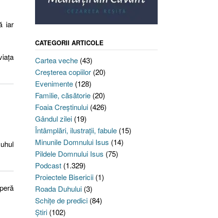
 iar
CATEGORII ARTICOLE
viața
Cartea veche
(43)
Creşterea copiilor
(20)
Evenimente
(128)
Familie, căsătorie
(20)
Foaia Creştinului
(426)
Gândul zilei
(19)
Întâmplări, ilustraţii, fabule
(15)
Minunile Domnului Isus
(14)
Duhul
Pildele Domnului Isus
(75)
Podcast
(1.329)
Proiectele Bisericii
(1)
operă
Roada Duhului
(3)
Schiţe de predici
(84)
Ştiri
(102)