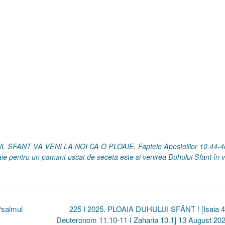
HUL SFANT VA VENI LA NOI CA O PLOAIE
,
Faptele Apostolilor 10.44-4
oaie pentru un pamant uscat de seceta este si venirea Duhului Sfant în v
Psalmul
225 I 2025. PLOAIA DUHULUI SFÂNT ! [Isaia 45
Deuteronom 11.10-11 I Zaharia 10.1] 13 August 20