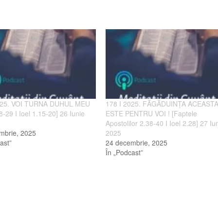
2025. VOI TURNA DUHUL MEU
178 I 2025. FĂGĂDUINȚA ACEAST
28-29 I Ioel 1.15-20] 26 Iunie
ESTE PENTRU VOI ! [Faptele
Apostolilor 2.38-40 I Ioel 2.28] 27 Iu
mbrie, 2025
2025
ast”
24 decembrie, 2025
În „Podcast”