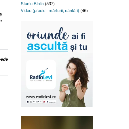
Studiu Biblic
(537)
Video (predici, mărturii, cântări)
(46)
i
a
pede