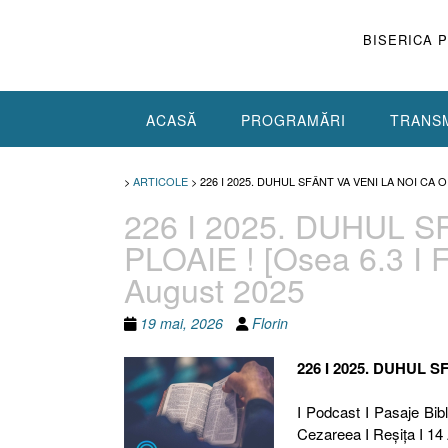
Skip
to
BISERICA 
content
ACASĂ
PROGRAMĂRI
TRANSM
>
ARTICOLE
>
226 I 2025. DUHUL SFÂNT VA VENI LA NOI CA O
226 I 2025. DUHUL S
PLOAIE ! [Osea 6.3 I F
August 2025
19 mai, 2026
Florin
226 I 2025. DUHUL S
I Podcast I Pasaje Bibl
Cezareea I Reşiţa I 14