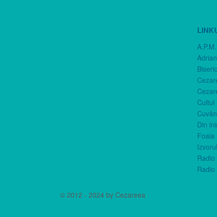
LINK
A.P.M.
Adria
Biseri
Cezar
Cezar
Cultul
Cuvânt
Din in
Foaia 
Izvorul
Radio 
Radio 
© 2012 - 2024 by Cezareea