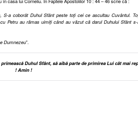
 în casa lui Corneliu. În Faptele Apostolilor 10 : 44 – 46 scrie că :
, S-a coborât Duhul Sfânt peste toţi cei ce ascultau Cuvântul. Toţ
ră cu Petru au rămas uimiţi când au văzut că darul Duhului Sfânt s-
d pe Dumnezeu
”.
 primească Duhul Sfânt, să aibă parte de primirea Lui cât mai re
! Amin !