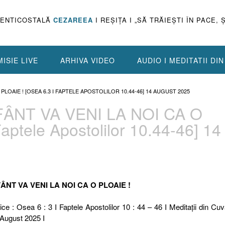
PENTICOSTALĂ
CEZAREEA
I REŞIŢA I „SĂ TRĂIEŞTI ÎN PACE, 
ISIE LIVE
ARHIVA VIDEO
AUDIO I MEDITATII DI
 PLOAIE ! [OSEA 6.3 I FAPTELE APOSTOLILOR 10.44-46] 14 AUGUST 2025
FÂNT VA VENI LA NOI CA O
aptele Apostolilor 10.44-46] 14
FÂNT VA VENI LA NOI CA O PLOAIE !
ice : Osea 6 : 3 I Faptele Apostolilor 10 : 44 – 46 I Meditaţii din Cuv
 August 2025 I