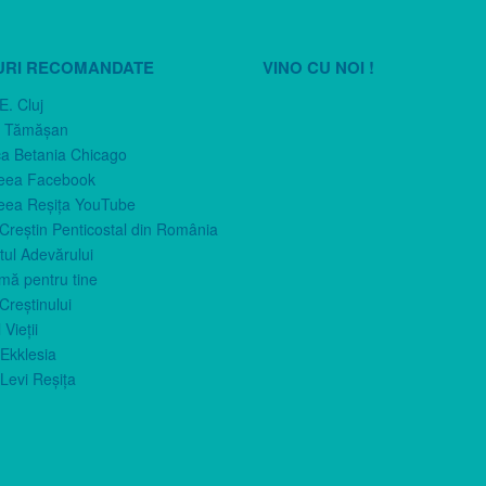
URI RECOMANDATE
VINO CU NOI !
E. Cluj
n Tămăşan
ca Betania Chicago
eea Facebook
eea Reşiţa YouTube
 Creştin Penticostal din România
ul Adevărului
imă pentru tine
Creştinului
 Vieţii
Ekklesia
Levi Reşiţa