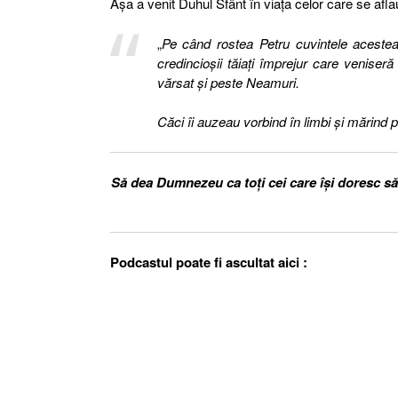
Așa a venit Duhul Sfânt în viața celor care se aflau
„
Pe când rostea Petru cuvintele acestea
credincioşii tăiaţi împrejur care venise
vărsat şi peste Neamuri.
Căci îi auzeau vorbind în limbi şi mărin
Să dea Dumnezeu ca toți cei care își doresc să
Podcastul poate fi ascultat aici :