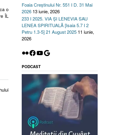
Foaia Creștinului Nr. 551 I D. 31 Mai
 ca o
2026
13 iunie, 2026
re ÎL
233 I 2025. VIA ȘI LENEVIA SAU
LENEA SPIRITUALĂ [Isaia 5.7 I 2
Petru 1.3-5] 21 August 2025
11 iunie,
2026
Flickr
Facebook
YouTube
Google
PODCAST
hului