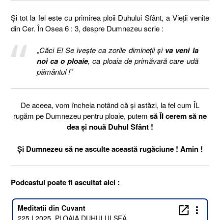
Și tot la fel este cu primirea ploii Duhului Sfânt, a Vieții venite
din Cer. În Osea 6 : 3, despre Dumnezeu scrie :
„
Căci El Se iveşte ca zorile dimineţii şi
va veni la
noi ca o ploaie
, ca ploaia de primăvară care udă
pământul !
”
De aceea, vom încheia notând că și astăzi, la fel cum ÎL
rugăm pe Dumnezeu pentru ploaie, putem
să ÎI cerem să ne
dea și nouă Duhul Sfânt !
Și Dumnezeu să ne asculte această rugăciune ! Amin !
Podcastul poate fi ascultat aici :