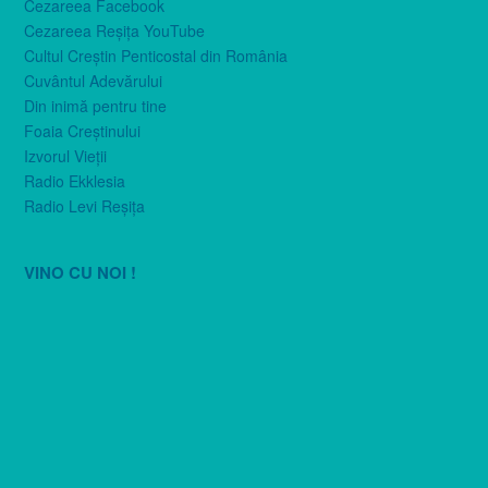
Cezareea Facebook
Cezareea Reşiţa YouTube
Cultul Creştin Penticostal din România
Cuvântul Adevărului
Din inimă pentru tine
Foaia Creştinului
Izvorul Vieţii
Radio Ekklesia
Radio Levi Reşiţa
VINO CU NOI !