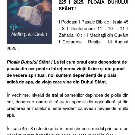
225 I 2025. PLOAIA DUHULUI
SFÂNT !
I Podcast I Pasaje Biblice : Isaia 45
: 8 I Deuteronom 11 : 10 – 11 I
Zaharia 10 : 1 I Meditaţii din Cuvânt
I Cezareea I Reşiţa I 13 August
2025 I
Ploaia Duhului Sfânt !
La fel cum omul este dependent de
ploaia din cer pentru întreținerea vieții fizice și din punct
de vedere spiritual, noi suntem dependenți de ploaia,
adică de apa, de viața care vine din Duhul Sfânt
.
În vechime, nivelul de trai al oamenilor depindea de ploile din
cer, deoarece oamenii trăiau în special din agricultură și din
creșterea animalelor și este evident că aveau nevoie de multă
apă.
În Isaia 45 : 8 este descris în mod simbolic modul prin care pe
pământ putem beneficia de ceea ce este numai în Cer.