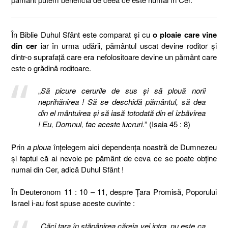
În Biblie Duhul Sfânt este comparat și cu
o ploaie care vine
din cer
iar în urma udării, pământul uscat devine roditor și
dintr-o suprafață care era nefolositoare devine un pământ care
este o grădină roditoare.
„
Să picure cerurile de sus şi să plouă norii
neprihănirea ! Să se deschidă pământul, să dea
din el mântuirea şi să iasă totodată din el izbăvirea
! Eu, Domnul, fac aceste lucruri.
” (Isaia 45 : 8)
Prin
a ploua
înțelegem aici dependența noastră de Dumnezeu
și faptul că ai nevoie pe pământ de ceva ce se poate obține
numai din Cer, adică Duhul Sfânt !
În Deuteronom 11 : 10 – 11, despre Țara Promisă, Poporului
Israel i-au fost spuse aceste cuvinte :
„
Căci ţara în stăpânirea căreia vei intra, nu este ca