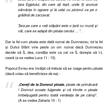
ţara Egiptului, din care aţi ieşit, unde îţi aruncai
sămânţa în ogoare şi le udai cu piciorul ca pe o
grădină de zarzavat.
Ţara pe care o veţi stăpâni este o ţară cu munţi şi
văi, care se adapă din ploaia cerului
… ”.
Dar la fel cum ploaia este dată numai de Dumnezeu, tot la fel
și Duhul Sfânt vine peste un om numai dacă Dumnezeu
decide să ÎL dea, condiția este ca cel ce ÎL dorește să I-L
ceară (a se vedea Luca 11 : 13).
Poporul Evreu era învățat că trebuie să se roage pentru ploaie
(dacă voiau să beneficieze de ea) :
„
Cereţi de la Domnul ploaie
, ploaie de primăvară
! Domnul scoate fulgerele şi vă trimite o ploaie
îmbelşugată pentru toată verdeaţa de pe câmp
”.
(A se vedea Zaharia 10 : 1)