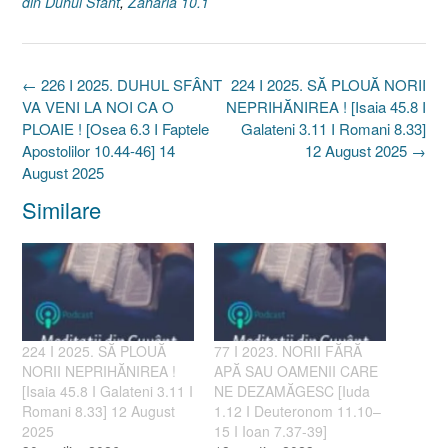
din Duhul Sfant
,
Zaharia 10.1
Post
←
226 I 2025. DUHUL SFÂNT
224 I 2025. SĂ PLOUĂ NORII
navigation
VA VENI LA NOI CA O
NEPRIHĂNIREA ! [Isaia 45.8 I
PLOAIE ! [Osea 6.3 I Faptele
Galateni 3.11 I Romani 8.33]
Apostolilor 10.44-46] 14
12 August 2025
→
August 2025
Similare
224 I 2025. SĂ PLOUĂ
77 I 2023. NORII FĂRĂ
NORII NEPRIHĂNIREA !
APĂ SAU OAMENII CARE
[Isaia 45.8 I Galateni 3.11 I
NE DEZAMĂGESC [Iuda
Romani 8.33] 12 August
1.12 I Deuteronom 11.10–
2025
15 I Ioan 7.37-39]