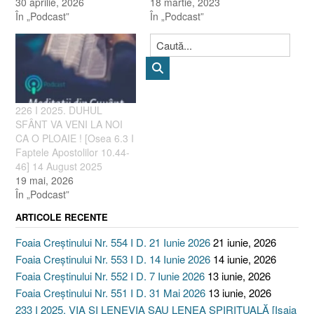
30 aprilie, 2026
18 martie, 2023
În „Podcast”
În „Podcast”
226 I 2025. DUHUL
SFÂNT VA VENI LA NOI
CA O PLOAIE ! [Osea 6.3 I
Faptele Apostolilor 10.44-
46] 14 August 2025
19 mai, 2026
În „Podcast”
ARTICOLE RECENTE
Foaia Creștinului Nr. 554 I D. 21 Iunie 2026
21 iunie, 2026
Foaia Creștinului Nr. 553 I D. 14 Iunie 2026
14 iunie, 2026
Foaia Creștinului Nr. 552 I D. 7 Iunie 2026
13 iunie, 2026
Foaia Creștinului Nr. 551 I D. 31 Mai 2026
13 iunie, 2026
233 I 2025. VIA ȘI LENEVIA SAU LENEA SPIRITUALĂ [Isaia