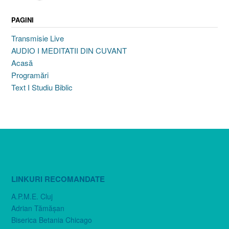
PAGINI
Transmisie Live
AUDIO I MEDITATII DIN CUVANT
Acasă
Programări
Text I Studiu Biblic
LINKURI RECOMANDATE
A.P.M.E. Cluj
Adrian Tămăşan
Biserica Betania Chicago