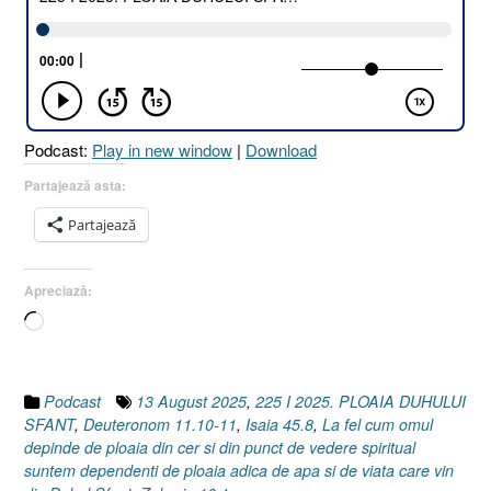
Podcast:
Play in new window
|
Download
Partajează asta:
Partajează
Apreciază:
Încarc...
Podcast
13 August 2025
,
225 I 2025. PLOAIA DUHULUI
SFANT
,
Deuteronom 11.10-11
,
Isaia 45.8
,
La fel cum omul
depinde de ploaia din cer si din punct de vedere spiritual
suntem dependenti de ploaia adica de apa si de viata care vin