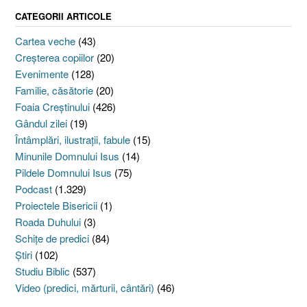
CATEGORII ARTICOLE
Cartea veche
(43)
Creşterea copiilor
(20)
Evenimente
(128)
Familie, căsătorie
(20)
Foaia Creştinului
(426)
Gândul zilei
(19)
Întâmplări, ilustraţii, fabule
(15)
Minunile Domnului Isus
(14)
Pildele Domnului Isus
(75)
Podcast
(1.329)
Proiectele Bisericii
(1)
Roada Duhului
(3)
Schiţe de predici
(84)
Ştiri
(102)
Studiu Biblic
(537)
Video (predici, mărturii, cântări)
(46)