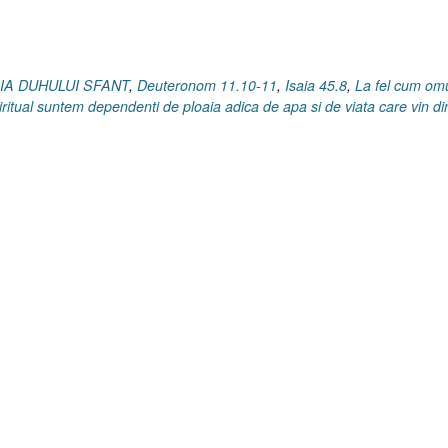
August
2025”
OAIA DUHULUI SFANT
,
Deuteronom 11.10-11
,
Isaia 45.8
,
La fel cum om
iritual suntem dependenti de ploaia adica de apa si de viata care vin di