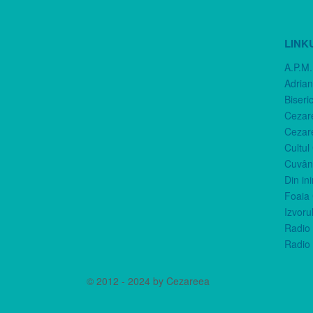
LINK
A.P.M.
Adria
Biseri
Cezar
Cezar
Cultul
Cuvânt
Din in
Foaia 
Izvorul
Radio 
Radio 
© 2012 - 2024 by Cezareea