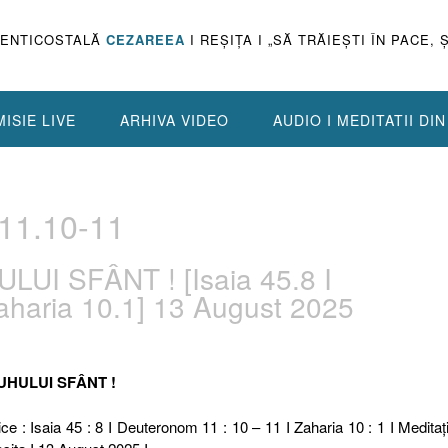
PENTICOSTALĂ
CEZAREEA
I REŞIŢA I „SĂ TRĂIEŞTI ÎN PACE, 
ISIE LIVE
ARHIVA VIDEO
AUDIO I MEDITATII DI
11.10-11
LUI SFÂNT ! [Isaia 45.8 I
aharia 10.1] 13 August 2025
DUHULUI SFÂNT !
ce : Isaia 45 : 8 I Deuteronom 11 : 10 – 11 I Zaharia 10 : 1 I Meditaţi