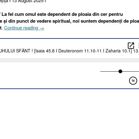
şiţa I 13 August 2025 I
!
La fel cum omul este dependent de ploaia din cer pentru
zice și din punct de vedere spiritual, noi suntem dependenți de ploa
„225
t
.
Continue reading
→
I
2025.
PLOAIA
DUHULUI
SFÂNT
!
[Isaia
45.8
I
Deuteronom
11.10-
11
I
Zaharia
10.1]
13