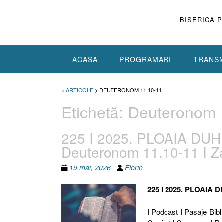
Skip
to
BISERICA 
content
ACASĂ
PROGRAMĂRI
TRANSM
>
ARTICOLE
>
DEUTERONOM 11.10-11
Etichetă:
Deuteronom 
225 I 2025. PLOAIA DUHU
Deuteronom 11.10-11 I Z
19 mai, 2026
Florin
225 I 2025. PLOAIA 
I Podcast I Pasaje Bibli