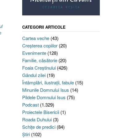
ul
CATEGORII ARTICOLE
n
Cartea veche
(43)
Creşterea copiilor
(20)
Evenimente
(128)
Familie, căsătorie
(20)
Foaia Creştinului
(426)
Gândul zilei
(19)
Întâmplări, ilustraţii, fabule
(15)
Minunile Domnului Isus
(14)
Pildele Domnului Isus
(75)
Podcast
(1.329)
Proiectele Bisericii
(1)
Roada Duhului
(3)
Schiţe de predici
(84)
Ştiri
(102)