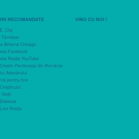
URI RECOMANDATE
VINO CU NOI !
E. Cluj
n Tămăşan
ca Betania Chicago
eea Facebook
eea Reşiţa YouTube
 Creştin Penticostal din România
ul Adevărului
imă pentru tine
Creştinului
 Vieţii
Ekklesia
Levi Reşiţa