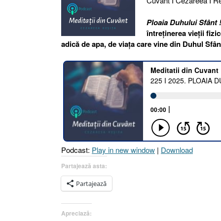
Cuvânt I Cezareea I Re
Ploaia Duhului Sfânt 
întreținerea vieții fi
adică de apa, de viața care vine din Duhul Sfân
Podcast:
Play in new window
|
Download
Partajează asta:
Partajează
Apreciază: