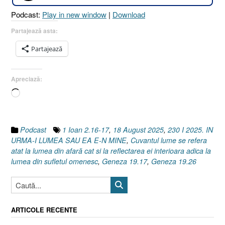
E-
Podcast:
Play in new window
|
Download
N
MINE
Partajează asta:
?
Partajează
[1
Ioan
2.16-
Apreciază:
17
Încarc...
I
Geneza
19.17
I
Podcast
1 Ioan 2.16-17
,
18 August 2025
,
230 I 2025. IN
Geneza
URMA-I LUMEA SAU EA E-N MINE
,
Cuvantul lume se refera
19.26]
atat la lumea din afară cat si la reflectarea ei interioara adica la
18
lumea din sufletul omenesc
,
Geneza 19.17
,
Geneza 19.26
August
2025”
ARTICOLE RECENTE