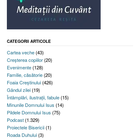
CATEGORII ARTICOLE
Cartea veche
(43)
Creşterea copiilor
(20)
Evenimente
(128)
Familie, căsătorie
(20)
Foaia Creştinului
(426)
Gândul zilei
(19)
Întâmplări, ilustraţii, fabule
(15)
Minunile Domnului Isus
(14)
Pildele Domnului Isus
(75)
Podcast
(1.329)
Proiectele Bisericii
(1)
Roada Duhului
(3)