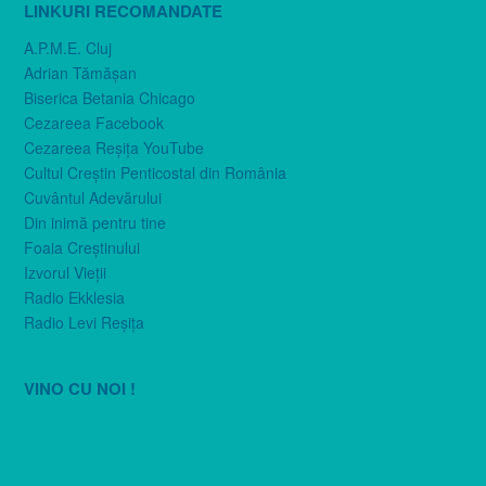
LINKURI RECOMANDATE
A.P.M.E. Cluj
Adrian Tămăşan
Biserica Betania Chicago
Cezareea Facebook
Cezareea Reşiţa YouTube
Cultul Creştin Penticostal din România
Cuvântul Adevărului
Din inimă pentru tine
Foaia Creştinului
Izvorul Vieţii
Radio Ekklesia
Radio Levi Reşiţa
VINO CU NOI !