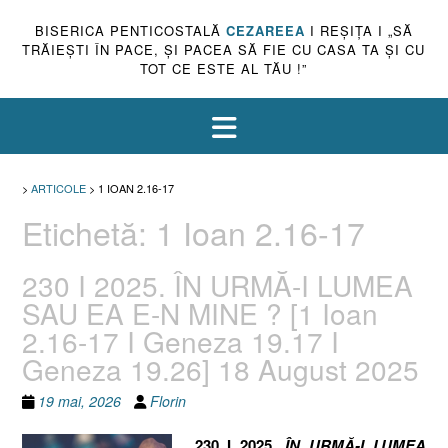
BISERICA PENTICOSTALĂ
CEZAREEA
I REŞIŢA I „SĂ
TRĂIEŞTI ÎN PACE, ŞI PACEA SĂ FIE CU CASA TA ŞI CU
TOT CE ESTE AL TĂU !”
>
ARTICOLE
>
1 IOAN 2.16-17
Etichetă:
1 Ioan 2.16-17
230 I 2025. ÎN URMĂ-I LUMEA
SAU EA E-N MINE ? [1 Ioan
2.16-17 I Geneza 19.17 I
Geneza 19.26] 18 August 2025
19 mai, 2026
Florin
230 I 2025.
ÎN URMĂ-I LUMEA