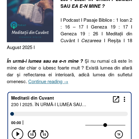
SAU
EA E-N MINE ?
I Podcast I Pasaje Biblice : 1 Ioan 2
: 16 – 17 I Geneza 19 : 17 I
Geneza 19 : 26 I Meditaţii din
Cuvânt I
Cezareea
I Reşiţa I 18
August 2025 I
În urmă-i lumea sau ea e-n mine ?
Și nu numai că este în
mine dar chiar o iubesc foarte mult ? Există lumea din afară
dar și reflectarea ei interioară, adică lumea din sufletul
„230
omenesc.
Continue reading
→
I
2025.
ÎN
URMĂ-
I
LUMEA
SAU
EA