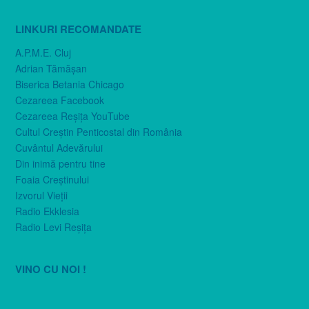
LINKURI RECOMANDATE
A.P.M.E. Cluj
Adrian Tămăşan
Biserica Betania Chicago
Cezareea Facebook
Cezareea Reşiţa YouTube
Cultul Creştin Penticostal din România
Cuvântul Adevărului
Din inimă pentru tine
Foaia Creştinului
Izvorul Vieţii
Radio Ekklesia
Radio Levi Reşiţa
VINO CU NOI !