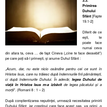
3.3.
Primirea
Duhului
Sfânt
[Fapte
19.1-2]
Diferit de ce
eşti, te
poate face
numai ceva
din afara ta, ceva … de fapt Cineva („cine te face deosebit”)
pe care poţi să-l primeşti, şi anume Duhul Sfânt :
„
Acum, dar, nu este nicio osândire pentru cei ce sunt în
Hristos Isus, care nu trăiesc după îndemnurile firii pământeşti,
ci după îndemnurile Duhului. În adevăr,
legea Duhului de
viaţă în Hristos Isus m-a izbăvit
de legea păcatului şi a
morţii
”. (Romani 8 : 1 – 2)
După conştientizarea neputinţei, urmează necesitatea primirii
Duhului Sfânt, iar creştinul care face acest pas, va primi „o