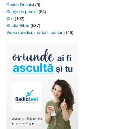
Roada Duhului
(3)
Schiţe de predici
(84)
Ştiri
(102)
Studiu Biblic
(537)
Video (predici, mărturii, cântări)
(46)