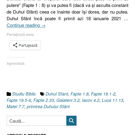
putere” (Fapte 1 : 8) şi va putea fi (dacă va şi asculta constant
de Duhul Sfânt) ceea ce înainte doar îşi dorea, dar nu putea.
Duhul Sfânt încă poate fi primit azi 18 ianuarie 2021 …
„Omul
Continue reading
→
care
Partajează asta:
are
în
Partajează
el
Duhul
Apreciază:
Sfânt,
IV.
Primirea
Duhului
Sfânt
Studiu Biblic
Duhul Sfant
,
Fapte 1.8
,
Fapte 19.1-2
,
[Fapte
Fapte 19.5-6
,
Fapte 2.33
,
Galateni 3.2
,
Iacov 4.2
,
Luca 11.13
,
19.1-
Matei 7.7
,
primirea Duhului Sfânt
2]”