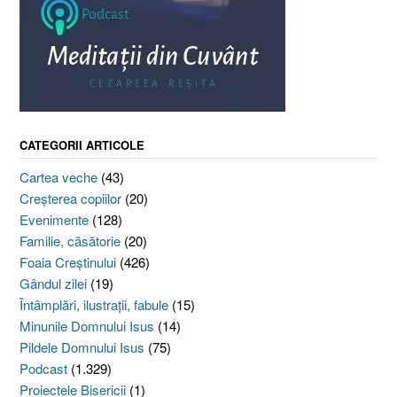
CATEGORII ARTICOLE
Cartea veche
(43)
Creşterea copiilor
(20)
Evenimente
(128)
Familie, căsătorie
(20)
Foaia Creştinului
(426)
Gândul zilei
(19)
Întâmplări, ilustraţii, fabule
(15)
Minunile Domnului Isus
(14)
Pildele Domnului Isus
(75)
Podcast
(1.329)
Proiectele Bisericii
(1)