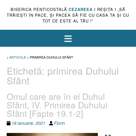
BISERICA PENTICOSTALĂ
CEZAREEA
I REŞIŢA I „SĂ
TRĂIEŞTI ÎN PACE, ŞI PACEA SĂ FIE CU CASA TA ŞI CU
TOT CE ESTE AL TĂU !”
>
ARTICOLE
>
PRIMIREA DUHULUI SFÂNT
Etichetă:
primirea Duhului
Sfânt
Omul care are în el Duhul
Sfânt, IV. Primirea Duhului
Sfânt [Fapte 19.1-2]
18 ianuarie, 2021
Florin