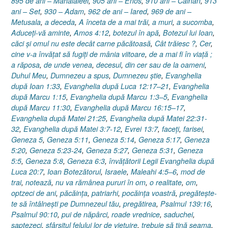
895 de ani – Mahalaleel
,
905 ani – Enos
,
910 ani – Cainan
,
913
27,
ani – Set
,
930 – Adam
,
962 de ani – Iared
,
969 de ani –
31)”
Metusala
,
a deceda
,
A înceta de a mai trăi
,
a muri
,
a sucomba
,
Aduceţi-vă aminte
,
Amos 4:12
,
botezul în apă
,
Botezul lui Ioan
,
căci şi omul nu este decât carne păcătoasă
,
Cât trăiesc ?
,
Cer
,
cine v-a învăţat să fugiţi de mânia viitoare
,
de a mai fi în viaţă ;
a răposa
,
de unde venea
,
decesul
,
din cer sau de la oameni
,
Duhul Meu
,
Dumnezeu a spus
,
Dumnezeu ştie
,
Evanghelia
după Ioan 1:33
,
Evanghelia după Luca 12:17–21
,
Evanghelia
după Marcu 1:15
,
Evanghelia după Marcu 1:3–5
,
Evanghelia
după Marcu 11:30
,
Evanghelia după Marcu 16:15–17
,
Evanghelia după Matei 21:25
,
Evanghelia după Matei 22:31-
32
,
Evanghelia după Matei 3:7-12
,
Evrei 13:7
,
faceţi
,
farisei
,
Geneza 5
,
Geneza 5:11
,
Geneza 5:14
,
Geneza 5:17
,
Geneza
5:20
,
Geneza 5:23-24
,
Geneza 5:27
,
Geneza 5:31
,
Geneza
5:5
,
Geneza 5:8
,
Geneza 6:3
,
învăţătorii Legii Evanghelia după
Luca 20:7
,
Ioan Botezătorul
,
Israele
,
Maleahi 4:5–6
,
mod de
trai
,
notează
,
nu va rămânea pururi în om
,
o realitate
,
om
,
optzeci de ani
,
păcăinţa
,
patriarhi
,
pocăinţa voastră
,
pregăteşte-
te să întâlneşti pe Dumnezeul tău
,
pregătirea
,
Psalmul 139:16
,
Psalmul 90:10
,
pui de năpârci
,
roade vrednice
,
saduchei
,
şaptezeci
,
sfârşitul felului lor de vieţuire
,
trebuie să ţină seama
,