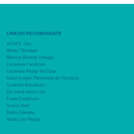
LINKURI RECOMANDATE
A.P.M.E. Cluj
Adrian Tămăşan
Biserica Betania Chicago
Cezareea Facebook
Cezareea Reşiţa YouTube
Cultul Creştin Penticostal din România
Cuvântul Adevărului
Din inimă pentru tine
Foaia Creştinului
Izvorul Vieţii
Radio Ekklesia
Radio Levi Reşiţa