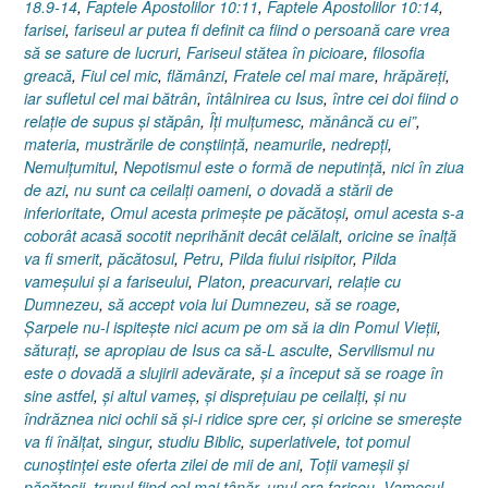
18.9-14
,
Faptele Apostolilor 10:11
,
Faptele Apostolilor 10:14
,
farisei
,
fariseul ar putea fi definit ca fiind o persoană care vrea
să se sature de lucruri
,
Fariseul stătea în picioare
,
filosofia
greacă
,
Fiul cel mic
,
flămânzi
,
Fratele cel mai mare
,
hrăpăreţi
,
iar sufletul cel mai bătrân
,
întâlnirea cu Isus
,
între cei doi fiind o
relaţie de supus şi stăpân
,
Îţi mulţumesc
,
mănâncă cu ei”
,
materia
,
mustrările de conştiinţă
,
neamurile
,
nedrepţi
,
Nemulţumitul
,
Nepotismul este o formă de neputinţă
,
nici în ziua
de azi
,
nu sunt ca ceilalţi oameni
,
o dovadă a stării de
inferioritate
,
Omul acesta primeşte pe păcătoşi
,
omul acesta s-a
coborât acasă socotit neprihănit decât celălalt
,
oricine se înalţă
va fi smerit
,
păcătosul
,
Petru
,
Pilda fiului risipitor
,
Pilda
vameşului şi a fariseului
,
Platon
,
preacurvari
,
relaţie cu
Dumnezeu
,
să accept voia lui Dumnezeu
,
să se roage
,
Şarpele nu-l ispiteşte nici acum pe om să ia din Pomul Vieţii
,
săturaţi
,
se apropiau de Isus ca să-L asculte
,
Servilismul nu
este o dovadă a slujirii adevărate
,
şi a început să se roage în
sine astfel
,
şi altul vameş
,
şi dispreţuiau pe ceilalţi
,
şi nu
îndrăznea nici ochii să şi-i ridice spre cer
,
şi oricine se smereşte
va fi înălţat
,
singur
,
studiu Biblic
,
superlativele
,
tot pomul
cunoştinţei este oferta zilei de mii de ani
,
Toţii vameşii şi
păcătoşii
,
trupul fiind cel mai tânăr
,
unul era fariseu
,
Vameşul