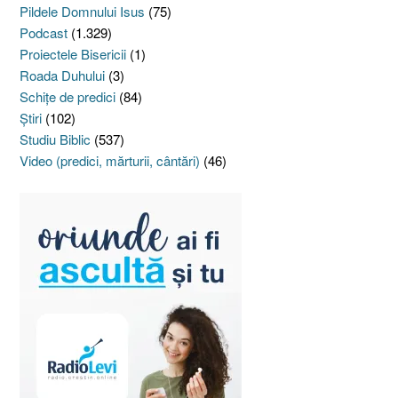
Pildele Domnului Isus
(75)
Podcast
(1.329)
Proiectele Bisericii
(1)
Roada Duhului
(3)
Schiţe de predici
(84)
Ştiri
(102)
Studiu Biblic
(537)
Video (predici, mărturii, cântări)
(46)