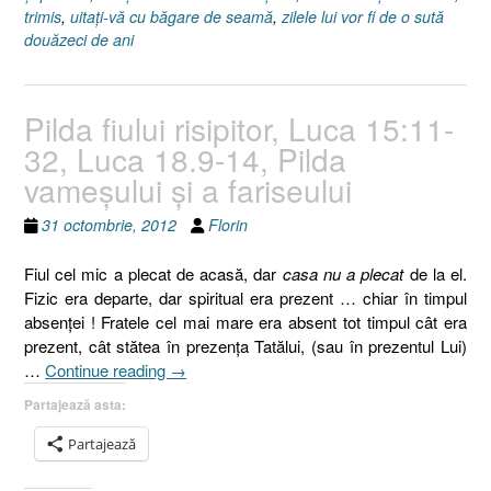
trimis
,
uitaţi-vă cu băgare de seamă
,
zilele lui vor fi de o sută
douăzeci de ani
Pilda fiului risipitor, Luca 15:11-
32, Luca 18.9-14, Pilda
vameşului şi a fariseului
31 octombrie, 2012
Florin
Fiul cel mic a plecat de acasă, dar
casa nu a plecat
de la el.
Fizic era departe, dar spiritual era prezent … chiar în timpul
absenţei ! Fratele cel mai mare era absent tot timpul cât era
prezent, cât stătea în prezenţa Tatălui, (sau în prezentul Lui)
„Pilda
…
Continue reading
→
fiului
Partajează asta:
risipitor,
Luca
Partajează
15:11-
32,