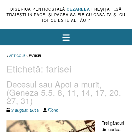
BISERICA PENTICOSTALĂ
CEZAREEA
I REŞIŢA I „SĂ
TRĂIEŞTI ÎN PACE, ŞI PACEA SĂ FIE CU CASA TA ŞI CU
TOT CE ESTE AL TĂU !”
>
ARTICOLE
>
FARISEI
Etichetă:
farisei
Decesul sau Apoi a murit,
(Geneza 5.5, 8, 11, 14, 17, 20,
27, 31)
9 august, 2016
Florin
Trei gânduri
din cartea