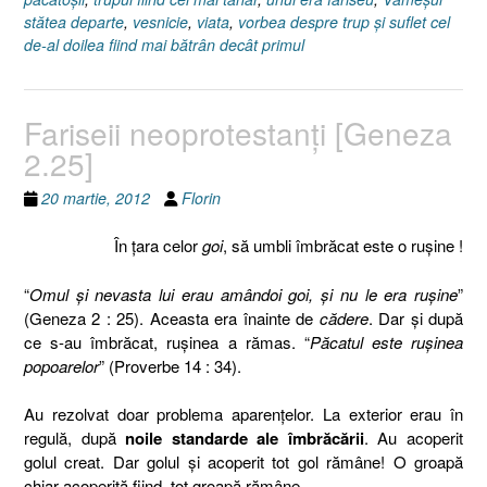
stătea departe
,
vesnicie
,
viata
,
vorbea despre trup şi suflet cel
de-al doilea fiind mai bătrân decât primul
Fariseii neoprotestanţi [Geneza
2.25]
20 martie, 2012
Florin
În ţara celor
goi
, să umbli îmbrăcat este o ruşine !
“
Omul şi nevasta lui erau amândoi goi, şi nu le era ruşine
”
(Geneza 2 : 25). Aceasta era înainte de
cădere
. Dar şi după
ce s-au îmbrăcat, ruşinea a rămas. “
Păcatul este ruşinea
popoarelor
” (Proverbe 14 : 34).
Au rezolvat doar problema aparenţelor. La exterior erau în
regulă, după
noile standarde ale îmbrăcării
. Au acoperit
golul creat. Dar golul şi acoperit tot gol rămâne! O groapă
chiar acoperită fiind, tot groapă rămâne.