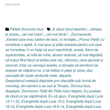
Apreciază:
Luca
18.9-
14,
Pilda
vameşului
Pildele Domnului Isus
„A văzut cerul deschis”
,
„cârteau
şi
şi ziceau
,
„cel mai mare”
,
„cel mai tânăr”
,
„Dumnezeule
,
a
„Fariseii care erau iubitori de bani
,
(o tentaţie)
,
(Pomul Vieţii) nu
fariseului”
constituie o ispită
,
A mai spus şi pilda aceasta pentru unii care
se încredeau în ei înşişi că sunt neprihăniţi
,
acasă
,
Aerul de
superioritate
,
ai milă de mine
,
aluatul vicleniei
,
că mai degrabă
,
că trupul fiind făcut al doilea este rău
,
cărturari
,
ceva spurcat şi
necurat
,
chiar ca vameşul acesta
,
ci dovada că servitorul se
slujeşte de stăpânul lui
,
ci se bătea în piept şi zicea
,
dau
zeciuială din toate veniturile mele
,
departe
,
Despotismul creează disputele prin discuţiile sub formă de
monolog
,
doi oameni s-au suit la Templu
,
Domnul Isus
,
dospeşte
,
Dumnezeu Tatăl din Pilda fiului risipitor
,
Eu postesc
de două ori pe săptămână
,
Eu vă spun
,
Evanghelia după Luca
15:11-32
,
Evanghelia după Luca 15:2
,
Evanghelia după Luca
16:14
,
Evanghelia după Luca 18:9-14
,
Evanghelia după Luca