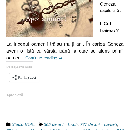
Geneza,
capitolul 5 :
I. Cât
trăiesc ?
La început oamenii trăiau mulţi ani. În cartea Geneza
avem o listă cu vârsta până la care au ajuns primii
„Decesul
oameni :
Continue reading
→
sau
Partajează asta:
Apoi
a
Partajează
murit,
(Geneza
Apreciază:
5.5,
8,
11,
14,
17,
Studiu Biblic
365 de ani – Enoh
,
777 de ani – Lameh
,
20,