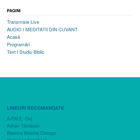
PAGINI
Transmisie Live
AUDIO I MEDITATII DIN CUVANT
Acasă
Programări
Text I Studiu Biblic
LINKURI RECOMANDATE
A.P.M.E. Cluj
Adrian Tămăşan
Biserica Betania Chicago