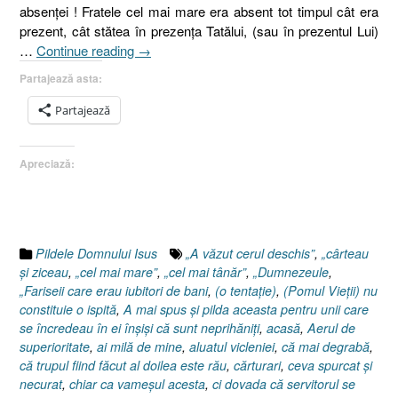
absenţei ! Fratele cel mai mare era absent tot timpul cât era
prezent, cât stătea în prezenţa Tatălui, (sau în prezentul Lui)
„Pilda
…
Continue reading
→
fiului
Partajează asta:
risipitor,
Luca
Partajează
15:11-
32,
Apreciază:
Luca
18.9-
14,
Pilda
vameşului
Pildele Domnului Isus
„A văzut cerul deschis”
,
„cârteau
şi
şi ziceau
,
„cel mai mare”
,
„cel mai tânăr”
,
„Dumnezeule
,
a
„Fariseii care erau iubitori de bani
,
(o tentaţie)
,
(Pomul Vieţii) nu
fariseului”
constituie o ispită
,
A mai spus şi pilda aceasta pentru unii care
se încredeau în ei înşişi că sunt neprihăniţi
,
acasă
,
Aerul de
superioritate
,
ai milă de mine
,
aluatul vicleniei
,
că mai degrabă
,
că trupul fiind făcut al doilea este rău
,
cărturari
,
ceva spurcat şi
necurat
,
chiar ca vameşul acesta
,
ci dovada că servitorul se