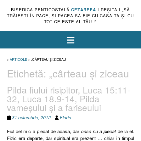
BISERICA PENTICOSTALĂ
CEZAREEA
I REŞIŢA I „SĂ
TRĂIEŞTI ÎN PACE, ŞI PACEA SĂ FIE CU CASA TA ŞI CU
TOT CE ESTE AL TĂU !”
>
ARTICOLE
>
„CÂRTEAU ŞI ZICEAU
Etichetă:
„cârteau şi ziceau
Pilda fiului risipitor, Luca 15:11-
32, Luca 18.9-14, Pilda
vameşului şi a fariseului
31 octombrie, 2012
Florin
Fiul cel mic a plecat de acasă, dar
casa nu a plecat
de la el.
Fizic era departe, dar spiritual era prezent … chiar în timpul