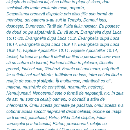
slujeşte de stăpânul lui
,
ci se bătea în piept şi zicea
,
dau
zeciuială din toate veniturile mele
,
departe
,
Despotismul creează disputele prin discuţiile sub formă de
monolog
,
doi oameni s-au suit la Templu
,
Domnul Isus
,
dospeşte
,
Dumnezeu Tatăl din Pilda fiului risipitor
,
Eu postesc
de două ori pe săptămână
,
Eu vă spun
,
Evanghelia după Luca
15:11-32
,
Evanghelia după Luca 15:2
,
Evanghelia după Luca
16:14
,
Evanghelia după Luca 18:9-14
,
Evanghelia după Luca
18.9-14
,
Faptele Apostolilor 10:11
,
Faptele Apostolilor 10:14
,
farisei
,
fariseul ar putea fi definit ca fiind o persoană care vrea
să se sature de lucruri
,
Fariseul stătea în picioare
,
filosofia
greacă
,
Fiul cel mic
,
flămânzi
,
Fratele cel mai mare
,
hrăpăreţi
,
iar sufletul cel mai bătrân
,
întâlnirea cu Isus
,
între cei doi fiind o
relaţie de supus şi stăpân
,
Îţi mulţumesc
,
mănâncă cu ei”
,
materia
,
mustrările de conştiinţă
,
neamurile
,
nedrepţi
,
Nemulţumitul
,
Nepotismul este o formă de neputinţă
,
nici în ziua
de azi
,
nu sunt ca ceilalţi oameni
,
o dovadă a stării de
inferioritate
,
Omul acesta primeşte pe păcătoşi
,
omul acesta s-a
coborât acasă socotit neprihănit decât celălalt
,
oricine se înalţă
va fi smerit
,
păcătosul
,
Petru
,
Pilda fiului risipitor
,
Pilda
vameşului şi a fariseului
,
Platon
,
preacurvari
,
relaţie cu
Dumnezeu
,
să accept voia lui Dumnezeu
,
să se roage
,