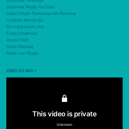
Cezareea Facebook
Cezareea Reşiţa YouTube
Cultul Creştin Penticostal din România
Cuvântul Adevărului
Din inimă pentru tine
Foaia Creştinului
Izvorul Vieţii
Radio Ekklesia
Radio Levi Reşiţa
VINO CU NOI !