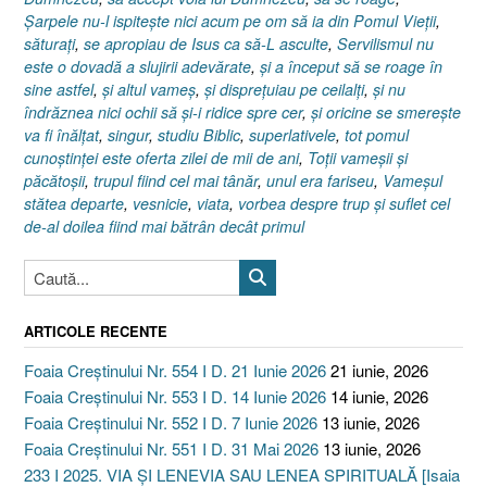
Şarpele nu-l ispiteşte nici acum pe om să ia din Pomul Vieţii
,
săturaţi
,
se apropiau de Isus ca să-L asculte
,
Servilismul nu
este o dovadă a slujirii adevărate
,
şi a început să se roage în
sine astfel
,
şi altul vameş
,
şi dispreţuiau pe ceilalţi
,
şi nu
îndrăznea nici ochii să şi-i ridice spre cer
,
şi oricine se smereşte
va fi înălţat
,
singur
,
studiu Biblic
,
superlativele
,
tot pomul
cunoştinţei este oferta zilei de mii de ani
,
Toţii vameşii şi
păcătoşii
,
trupul fiind cel mai tânăr
,
unul era fariseu
,
Vameşul
stătea departe
,
vesnicie
,
viata
,
vorbea despre trup şi suflet cel
de-al doilea fiind mai bătrân decât primul
ARTICOLE RECENTE
Foaia Creștinului Nr. 554 I D. 21 Iunie 2026
21 iunie, 2026
Foaia Creștinului Nr. 553 I D. 14 Iunie 2026
14 iunie, 2026
Foaia Creștinului Nr. 552 I D. 7 Iunie 2026
13 iunie, 2026
Foaia Creștinului Nr. 551 I D. 31 Mai 2026
13 iunie, 2026
233 I 2025. VIA ȘI LENEVIA SAU LENEA SPIRITUALĂ [Isaia