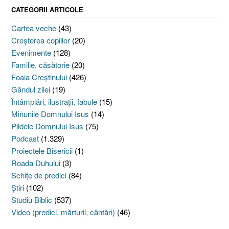
CATEGORII ARTICOLE
Cartea veche
(43)
Creşterea copiilor
(20)
Evenimente
(128)
Familie, căsătorie
(20)
Foaia Creştinului
(426)
Gândul zilei
(19)
Întâmplări, ilustraţii, fabule
(15)
Minunile Domnului Isus
(14)
Pildele Domnului Isus
(75)
Podcast
(1.329)
Proiectele Bisericii
(1)
Roada Duhului
(3)
Schiţe de predici
(84)
Ştiri
(102)
Studiu Biblic
(537)
Video (predici, mărturii, cântări)
(46)