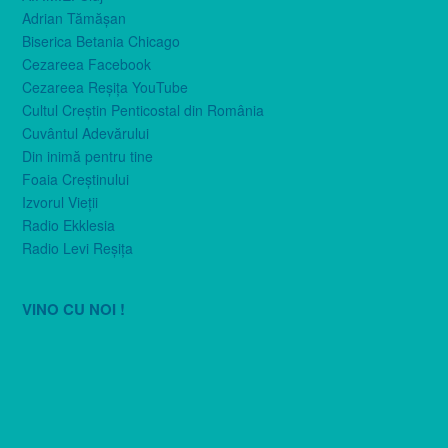
Adrian Tămăşan
Biserica Betania Chicago
Cezareea Facebook
Cezareea Reşiţa YouTube
Cultul Creştin Penticostal din România
Cuvântul Adevărului
Din inimă pentru tine
Foaia Creştinului
Izvorul Vieţii
Radio Ekklesia
Radio Levi Reşiţa
VINO CU NOI !