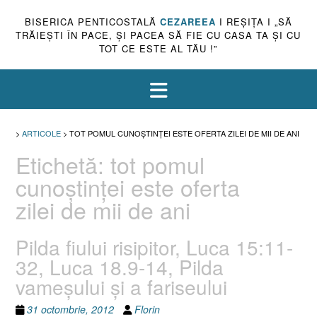
BISERICA PENTICOSTALĂ
CEZAREEA
I REŞIŢA I „SĂ
TRĂIEŞTI ÎN PACE, ŞI PACEA SĂ FIE CU CASA TA ŞI CU
TOT CE ESTE AL TĂU !”
>
ARTICOLE
>
TOT POMUL CUNOŞTINŢEI ESTE OFERTA ZILEI DE MII DE ANI
Etichetă:
tot pomul
cunoştinţei este oferta
zilei de mii de ani
Pilda fiului risipitor, Luca 15:11-
32, Luca 18.9-14, Pilda
vameşului şi a fariseului
31 octombrie, 2012
Florin