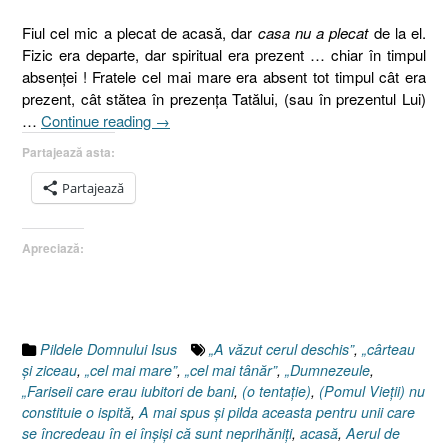
Fiul cel mic a plecat de acasă, dar
casa nu a plecat
de la el.
Fizic era departe, dar spiritual era prezent … chiar în timpul
absenţei ! Fratele cel mai mare era absent tot timpul cât era
prezent, cât stătea în prezenţa Tatălui, (sau în prezentul Lui)
„Pilda
…
Continue reading
→
fiului
Partajează asta:
risipitor,
Luca
Partajează
15:11-
32,
Apreciază:
Luca
18.9-
14,
Pilda
vameşului
Pildele Domnului Isus
„A văzut cerul deschis”
,
„cârteau
şi
şi ziceau
,
„cel mai mare”
,
„cel mai tânăr”
,
„Dumnezeule
,
a
„Fariseii care erau iubitori de bani
,
(o tentaţie)
,
(Pomul Vieţii) nu
fariseului”
constituie o ispită
,
A mai spus şi pilda aceasta pentru unii care
se încredeau în ei înşişi că sunt neprihăniţi
,
acasă
,
Aerul de