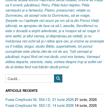
va fi smerit
,
păcătosul
,
Petru
,
Pilda fiului risipitor
,
Pilda
vameşului şi a fariseului
,
Platon
,
preacurvari
,
relaţie cu
Dumnezeu
,
să accept voia lui Dumnezeu
,
să se roage
,
Şarpele nu-l ispiteşte nici acum pe om să ia din Pomul Vieţii
,
săturaţi
,
se apropiau de Isus ca să-L asculte
,
Servilismul nu
este o dovadă a slujirii adevărate
,
şi a început să se roage în
sine astfel
,
şi altul vameş
,
şi dispreţuiau pe ceilalţi
,
şi nu
îndrăznea nici ochii să şi-i ridice spre cer
,
şi oricine se smereşte
va fi înălţat
,
singur
,
studiu Biblic
,
superlativele
,
tot pomul
cunoştinţei este oferta zilei de mii de ani
,
Toţii vameşii şi
păcătoşii
,
trupul fiind cel mai tânăr
,
unul era fariseu
,
Vameşul
stătea departe
,
vesnicie
,
viata
,
vorbea despre trup şi suflet cel
de-al doilea fiind mai bătrân decât primul
ARTICOLE RECENTE
Foaia Creștinului Nr. 554 I D. 21 Iunie 2026
21 iunie, 2026
Foaia Creștinului Nr. 553 I D. 14 Iunie 2026
14 iunie, 2026