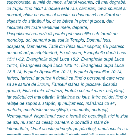
superioritate
,
ai milă de mine
,
aluatul vicleniei
,
că mai degrabă
,
că trupul fiind făcut al doilea este rău
,
cărturari
,
ceva spurcat şi
necurat
,
chiar ca vameşul acesta
,
ci dovada că servitorul se
slujeşte de stăpânul lui
,
ci se bătea în piept şi zicea
,
dau
zeciuială din toate veniturile mele
,
departe
,
Despotismul creează disputele prin discuţiile sub formă de
monolog
,
doi oameni s-au suit la Templu
,
Domnul Isus
,
dospeşte
,
Dumnezeu Tatăl din Pilda fiului risipitor
,
Eu postesc
de două ori pe săptămână
,
Eu vă spun
,
Evanghelia după Luca
15:11-32
,
Evanghelia după Luca 15:2
,
Evanghelia după Luca
16:14
,
Evanghelia după Luca 18:9-14
,
Evanghelia după Luca
18.9-14
,
Faptele Apostolilor 10:11
,
Faptele Apostolilor 10:14
,
farisei
,
fariseul ar putea fi definit ca fiind o persoană care vrea
să se sature de lucruri
,
Fariseul stătea în picioare
,
filosofia
greacă
,
Fiul cel mic
,
flămânzi
,
Fratele cel mai mare
,
hrăpăreţi
,
iar sufletul cel mai bătrân
,
întâlnirea cu Isus
,
între cei doi fiind o
relaţie de supus şi stăpân
,
Îţi mulţumesc
,
mănâncă cu ei”
,
materia
,
mustrările de conştiinţă
,
neamurile
,
nedrepţi
,
Nemulţumitul
,
Nepotismul este o formă de neputinţă
,
nici în ziua
de azi
,
nu sunt ca ceilalţi oameni
,
o dovadă a stării de
inferioritate
,
Omul acesta primeşte pe păcătoşi
,
omul acesta s-a
coborât acasă socotit neprihănit decât celălalt
,
oricine se înalţă