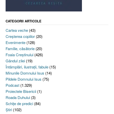
CATEGORII ARTICOLE
Cartea veche
(43)
Creşterea copiilor
(20)
Evenimente
(128)
Familie, căsătorie
(20)
Foaia Creştinului
(426)
Gândul zilei
(19)
Întâmplări, ilustraţii, fabule
(15)
Minunile Domnului Isus
(14)
Pildele Domnului Isus
(75)
Podcast
(1.329)
Proiectele Bisericii
(1)
Roada Duhului
(3)
Schiţe de predici
(84)
Ştiri
(102)