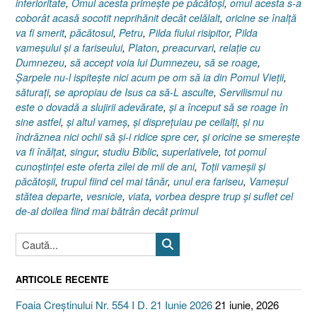
inferioritate
,
Omul acesta primeşte pe păcătoşi
,
omul acesta s-a
coborât acasă socotit neprihănit decât celălalt
,
oricine se înalţă
va fi smerit
,
păcătosul
,
Petru
,
Pilda fiului risipitor
,
Pilda
vameşului şi a fariseului
,
Platon
,
preacurvari
,
relaţie cu
Dumnezeu
,
să accept voia lui Dumnezeu
,
să se roage
,
Şarpele nu-l ispiteşte nici acum pe om să ia din Pomul Vieţii
,
săturaţi
,
se apropiau de Isus ca să-L asculte
,
Servilismul nu
este o dovadă a slujirii adevărate
,
şi a început să se roage în
sine astfel
,
şi altul vameş
,
şi dispreţuiau pe ceilalţi
,
şi nu
îndrăznea nici ochii să şi-i ridice spre cer
,
şi oricine se smereşte
va fi înălţat
,
singur
,
studiu Biblic
,
superlativele
,
tot pomul
cunoştinţei este oferta zilei de mii de ani
,
Toţii vameşii şi
păcătoşii
,
trupul fiind cel mai tânăr
,
unul era fariseu
,
Vameşul
stătea departe
,
vesnicie
,
viata
,
vorbea despre trup şi suflet cel
de-al doilea fiind mai bătrân decât primul
ARTICOLE RECENTE
Foaia Creștinului Nr. 554 I D. 21 Iunie 2026
21 iunie, 2026