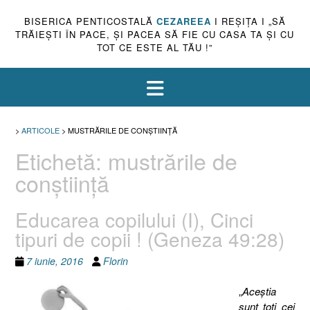
BISERICA PENTICOSTALĂ
CEZAREEA
I REŞIŢA I „SĂ
TRĂIEŞTI ÎN PACE, ŞI PACEA SĂ FIE CU CASA TA ŞI CU
TOT CE ESTE AL TĂU !”
>
ARTICOLE
>
MUSTRĂRILE DE CONŞTIINŢĂ
Etichetă:
mustrările de
conştiinţă
Educarea copilului (I), Cinci
tipuri de copii ! (Geneza 49:28)
7 iunie, 2016
Florin
„
Aceştia
sunt toţi cei