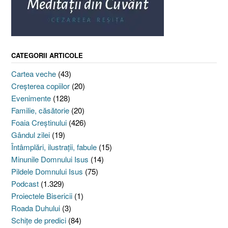
CATEGORII ARTICOLE
Cartea veche
(43)
Creşterea copiilor
(20)
Evenimente
(128)
Familie, căsătorie
(20)
Foaia Creştinului
(426)
Gândul zilei
(19)
Întâmplări, ilustraţii, fabule
(15)
Minunile Domnului Isus
(14)
Pildele Domnului Isus
(75)
Podcast
(1.329)
Proiectele Bisericii
(1)
Roada Duhului
(3)
Schiţe de predici
(84)