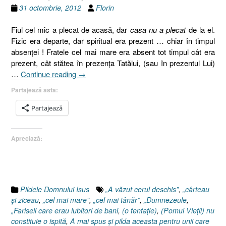
31 octombrie, 2012
Florin
Fiul cel mic a plecat de acasă, dar
casa nu a plecat
de la el.
Fizic era departe, dar spiritual era prezent … chiar în timpul
absenţei ! Fratele cel mai mare era absent tot timpul cât era
prezent, cât stătea în prezenţa Tatălui, (sau în prezentul Lui)
„Pilda
…
Continue reading
→
fiului
Partajează asta:
risipitor,
Luca
Partajează
15:11-
32,
Apreciază:
Luca
18.9-
14,
Pilda
vameşului
Pildele Domnului Isus
„A văzut cerul deschis”
,
„cârteau
şi
şi ziceau
,
„cel mai mare”
,
„cel mai tânăr”
,
„Dumnezeule
,
a
„Fariseii care erau iubitori de bani
,
(o tentaţie)
,
(Pomul Vieţii) nu
fariseului”
constituie o ispită
,
A mai spus şi pilda aceasta pentru unii care