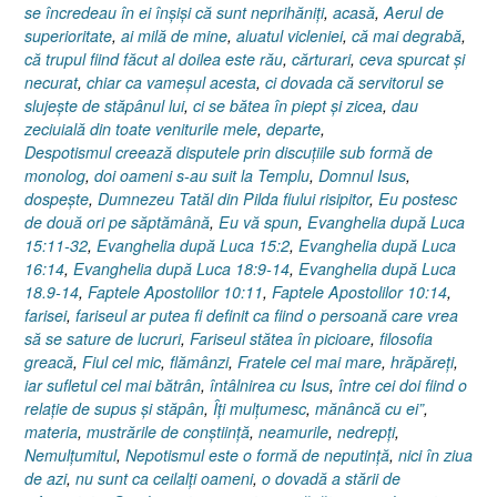
se încredeau în ei înşişi că sunt neprihăniţi
,
acasă
,
Aerul de
superioritate
,
ai milă de mine
,
aluatul vicleniei
,
că mai degrabă
,
că trupul fiind făcut al doilea este rău
,
cărturari
,
ceva spurcat şi
necurat
,
chiar ca vameşul acesta
,
ci dovada că servitorul se
slujeşte de stăpânul lui
,
ci se bătea în piept şi zicea
,
dau
zeciuială din toate veniturile mele
,
departe
,
Despotismul creează disputele prin discuţiile sub formă de
monolog
,
doi oameni s-au suit la Templu
,
Domnul Isus
,
dospeşte
,
Dumnezeu Tatăl din Pilda fiului risipitor
,
Eu postesc
de două ori pe săptămână
,
Eu vă spun
,
Evanghelia după Luca
15:11-32
,
Evanghelia după Luca 15:2
,
Evanghelia după Luca
16:14
,
Evanghelia după Luca 18:9-14
,
Evanghelia după Luca
18.9-14
,
Faptele Apostolilor 10:11
,
Faptele Apostolilor 10:14
,
farisei
,
fariseul ar putea fi definit ca fiind o persoană care vrea
să se sature de lucruri
,
Fariseul stătea în picioare
,
filosofia
greacă
,
Fiul cel mic
,
flămânzi
,
Fratele cel mai mare
,
hrăpăreţi
,
iar sufletul cel mai bătrân
,
întâlnirea cu Isus
,
între cei doi fiind o
relaţie de supus şi stăpân
,
Îţi mulţumesc
,
mănâncă cu ei”
,
materia
,
mustrările de conştiinţă
,
neamurile
,
nedrepţi
,
Nemulţumitul
,
Nepotismul este o formă de neputinţă
,
nici în ziua
de azi
,
nu sunt ca ceilalţi oameni
,
o dovadă a stării de