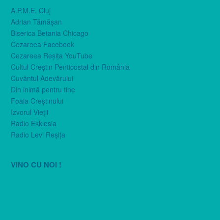
A.P.M.E. Cluj
Adrian Tămăşan
Biserica Betania Chicago
Cezareea Facebook
Cezareea Reşiţa YouTube
Cultul Creştin Penticostal din România
Cuvântul Adevărului
Din inimă pentru tine
Foaia Creştinului
Izvorul Vieţii
Radio Ekklesia
Radio Levi Reşiţa
VINO CU NOI !