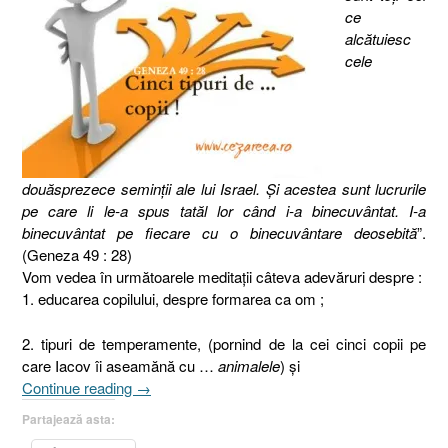
ce
alcătuiesc
cele
douăsprezece seminţii ale lui Israel. Şi acestea sunt lucrurile
pe care li le-a spus tatăl lor când i-a binecuvântat. I-a
binecuvântat pe fiecare cu o binecuvântare deosebită
”.
(Geneza 49 : 28)
Vom vedea în următoarele meditaţii câteva adevăruri despre :
1. educarea copilului, despre formarea ca om ;
2. tipuri de temperamente, (pornind de la cei cinci copii pe
care Iacov îi aseamănă cu …
animalele
) şi
„Educarea
Continue reading
→
copilului
Partajează asta:
(I),