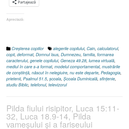
Cinci
Partajează
tipuri
de
Apreciază:
copii
!
(Geneza
49:28)”
Creşterea copiilor
alegerile copilului
,
Cain
,
calculatorul
,
copii
,
deformat
,
Domnul Isus
,
Dumnezeu
,
familia
,
formarea
caracterului
,
genele copilului
,
Geneza 49.28
,
lumea virtuală
,
mediul în care s-a format
,
modelul comportamental
,
mustrările
de conştiinţă
,
născut în nelegiuire
,
nu este departe
,
Pedagogia
,
prietenii
,
Psalmul 51.5
,
şcoala
,
Şcoala Duminicală
,
sfinţenie
,
studiu Biblic
,
telefonul
,
televizorul
Pilda fiului risipitor, Luca 15:11-
32, Luca 18.9-14, Pilda
vameşului şi a fariseului