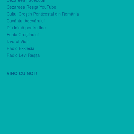
Cezareea Facebook
Cezareea Reşiţa YouTube
Cultul Creştin Penticostal din România
Cuvântul Adevărului
Din inimă pentru tine
Foaia Creştinului
Izvorul Vieţii
Radio Ekklesia
Radio Levi Reşiţa
VINO CU NOI !