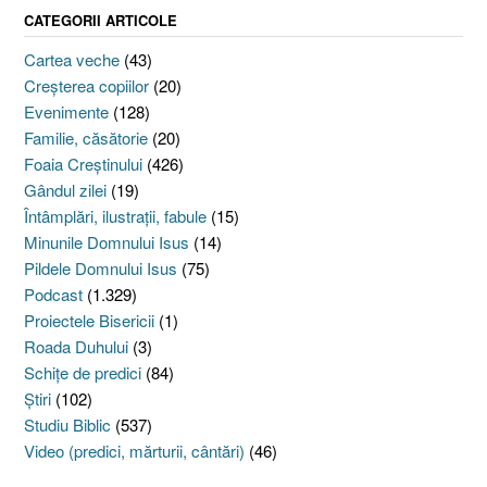
CATEGORII ARTICOLE
Cartea veche
(43)
Creşterea copiilor
(20)
Evenimente
(128)
Familie, căsătorie
(20)
Foaia Creştinului
(426)
Gândul zilei
(19)
Întâmplări, ilustraţii, fabule
(15)
Minunile Domnului Isus
(14)
Pildele Domnului Isus
(75)
Podcast
(1.329)
Proiectele Bisericii
(1)
Roada Duhului
(3)
Schiţe de predici
(84)
Ştiri
(102)
Studiu Biblic
(537)
Video (predici, mărturii, cântări)
(46)