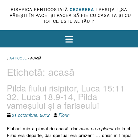
BISERICA PENTICOSTALĂ
CEZAREEA
I REŞIŢA I „SĂ
TRĂIEŞTI ÎN PACE, ŞI PACEA SĂ FIE CU CASA TA ŞI CU
TOT CE ESTE AL TĂU !”
>
ARTICOLE
>
ACASĂ
Etichetă:
acasă
Pilda fiului risipitor, Luca 15:11-
32, Luca 18.9-14, Pilda
vameşului şi a fariseului
31 octombrie, 2012
Florin
Fiul cel mic a plecat de acasă, dar
casa nu a plecat
de la el.
Fizic era departe, dar spiritual era prezent … chiar în timpul