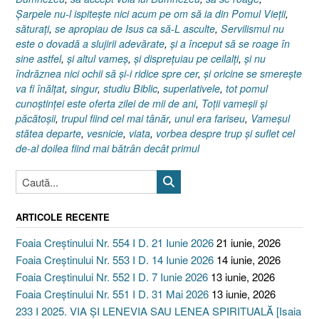
Şarpele nu-l ispiteşte nici acum pe om să ia din Pomul Vieţii
,
săturaţi
,
se apropiau de Isus ca să-L asculte
,
Servilismul nu
este o dovadă a slujirii adevărate
,
şi a început să se roage în
sine astfel
,
şi altul vameş
,
şi dispreţuiau pe ceilalţi
,
şi nu
îndrăznea nici ochii să şi-i ridice spre cer
,
şi oricine se smereşte
va fi înălţat
,
singur
,
studiu Biblic
,
superlativele
,
tot pomul
cunoştinţei este oferta zilei de mii de ani
,
Toţii vameşii şi
păcătoşii
,
trupul fiind cel mai tânăr
,
unul era fariseu
,
Vameşul
stătea departe
,
vesnicie
,
viata
,
vorbea despre trup şi suflet cel
de-al doilea fiind mai bătrân decât primul
ARTICOLE RECENTE
Foaia Creștinului Nr. 554 I D. 21 Iunie 2026
21 iunie, 2026
Foaia Creștinului Nr. 553 I D. 14 Iunie 2026
14 iunie, 2026
Foaia Creștinului Nr. 552 I D. 7 Iunie 2026
13 iunie, 2026
Foaia Creștinului Nr. 551 I D. 31 Mai 2026
13 iunie, 2026
233 I 2025. VIA ȘI LENEVIA SAU LENEA SPIRITUALĂ [Isaia