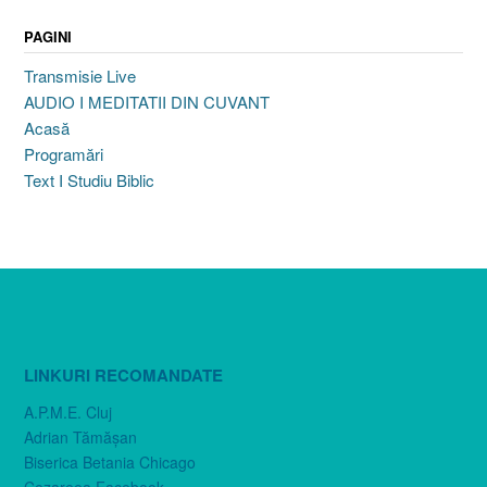
PAGINI
Transmisie Live
AUDIO I MEDITATII DIN CUVANT
Acasă
Programări
Text I Studiu Biblic
LINKURI RECOMANDATE
A.P.M.E. Cluj
Adrian Tămăşan
Biserica Betania Chicago