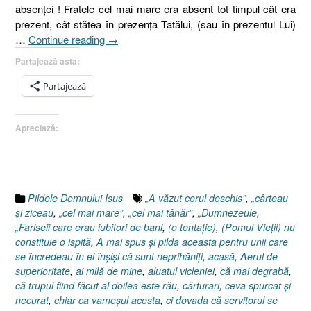
absenţei ! Fratele cel mai mare era absent tot timpul cât era
prezent, cât stătea în prezenţa Tatălui, (sau în prezentul Lui)
„Pilda
…
Continue reading
→
fiului
Partajează asta:
risipitor,
Luca
Partajează
15:11-
32,
Apreciază:
Luca
18.9-
14,
Pilda
vameşului
Pildele Domnului Isus
„A văzut cerul deschis”
,
„cârteau
şi
şi ziceau
,
„cel mai mare”
,
„cel mai tânăr”
,
„Dumnezeule
,
a
„Fariseii care erau iubitori de bani
,
(o tentaţie)
,
(Pomul Vieţii) nu
fariseului”
constituie o ispită
,
A mai spus şi pilda aceasta pentru unii care
se încredeau în ei înşişi că sunt neprihăniţi
,
acasă
,
Aerul de
superioritate
,
ai milă de mine
,
aluatul vicleniei
,
că mai degrabă
,
că trupul fiind făcut al doilea este rău
,
cărturari
,
ceva spurcat şi
necurat
,
chiar ca vameşul acesta
,
ci dovada că servitorul se