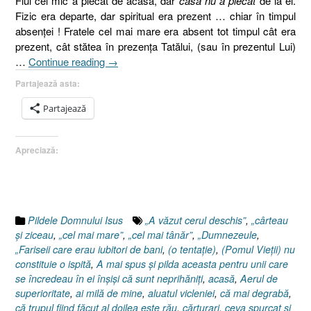
Fiul cel mic a plecat de acasă, dar
casa nu a plecat
de la el.
Fizic era departe, dar spiritual era prezent … chiar în timpul
absenţei ! Fratele cel mai mare era absent tot timpul cât era
prezent, cât stătea în prezenţa Tatălui, (sau în prezentul Lui)
„Pilda
…
Continue reading
→
fiului
Partajează asta:
risipitor,
Luca
Partajează
15:11-
32,
Apreciază:
Luca
18.9-
14,
Pilda
vameşului
Pildele Domnului Isus
„A văzut cerul deschis”
,
„cârteau
şi
şi ziceau
,
„cel mai mare”
,
„cel mai tânăr”
,
„Dumnezeule
,
a
„Fariseii care erau iubitori de bani
,
(o tentaţie)
,
(Pomul Vieţii) nu
fariseului”
constituie o ispită
,
A mai spus şi pilda aceasta pentru unii care
se încredeau în ei înşişi că sunt neprihăniţi
,
acasă
,
Aerul de
superioritate
,
ai milă de mine
,
aluatul vicleniei
,
că mai degrabă
,
că trupul fiind făcut al doilea este rău
,
cărturari
,
ceva spurcat şi