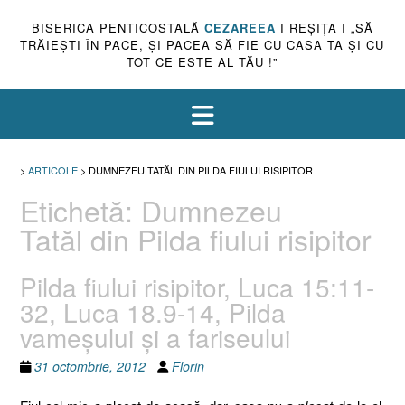
BISERICA PENTICOSTALĂ
CEZAREEA
I REŞIŢA I „SĂ
TRĂIEŞTI ÎN PACE, ŞI PACEA SĂ FIE CU CASA TA ŞI CU
TOT CE ESTE AL TĂU !”
>
ARTICOLE
>
DUMNEZEU TATĂL DIN PILDA FIULUI RISIPITOR
Etichetă:
Dumnezeu
Tatăl din Pilda fiului risipitor
Pilda fiului risipitor, Luca 15:11-
32, Luca 18.9-14, Pilda
vameşului şi a fariseului
31 octombrie, 2012
Florin