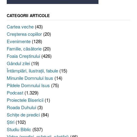
CATEGORII ARTICOLE
Cartea veche
(43)
Creşterea copiilor
(20)
Evenimente
(128)
Familie, căsătorie
(20)
Foaia Creştinului
(426)
Gândul zilei
(19)
Întâmplări, ilustraţii, fabule
(15)
Minunile Domnului Isus
(14)
Pildele Domnului Isus
(75)
Podcast
(1.329)
Proiectele Bisericii
(1)
Roada Duhului
(3)
Schiţe de predici
(84)
Ştiri
(102)
Studiu Biblic
(537)
Video (predici, mărturii, cântări)
(46)