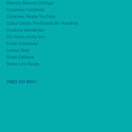
Biserica Betania Chicago
Cezareea Facebook
Cezareea Reşiţa YouTube
Cultul Creştin Penticostal din România
Cuvântul Adevărului
Din inimă pentru tine
Foaia Creştinului
Izvorul Vieţii
Radio Ekklesia
Radio Levi Reşiţa
VINO CU NOI !