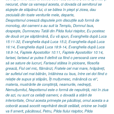
necurat
,
chiar ca vameşul acesta
,
ci dovada că servitorul se
slujeşte de stăpânul lui
,
ci se bătea în piept şi zicea
,
dau
zeciuială din toate veniturile mele
,
departe
,
Despotismul creează disputele prin discuţiile sub formă de
monolog
,
doi oameni s-au suit la Templu
,
Domnul Isus
,
dospeşte
,
Dumnezeu Tatăl din Pilda fiului risipitor
,
Eu postesc
de două ori pe săptămână
,
Eu vă spun
,
Evanghelia după Luca
15:11-32
,
Evanghelia după Luca 15:2
,
Evanghelia după Luca
16:14
,
Evanghelia după Luca 18:9-14
,
Evanghelia după Luca
18.9-14
,
Faptele Apostolilor 10:11
,
Faptele Apostolilor 10:14
,
farisei
,
fariseul ar putea fi definit ca fiind o persoană care vrea
să se sature de lucruri
,
Fariseul stătea în picioare
,
filosofia
greacă
,
Fiul cel mic
,
flămânzi
,
Fratele cel mai mare
,
hrăpăreţi
,
iar sufletul cel mai bătrân
,
întâlnirea cu Isus
,
între cei doi fiind o
relaţie de supus şi stăpân
,
Îţi mulţumesc
,
mănâncă cu ei”
,
materia
,
mustrările de conştiinţă
,
neamurile
,
nedrepţi
,
Nemulţumitul
,
Nepotismul este o formă de neputinţă
,
nici în ziua
de azi
,
nu sunt ca ceilalţi oameni
,
o dovadă a stării de
inferioritate
,
Omul acesta primeşte pe păcătoşi
,
omul acesta s-a
coborât acasă socotit neprihănit decât celălalt
,
oricine se înalţă
va fi smerit
,
păcătosul
,
Petru
,
Pilda fiului risipitor
,
Pilda