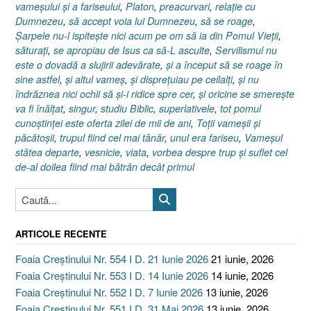
vameşului şi a fariseului
,
Platon
,
preacurvari
,
relaţie cu
Dumnezeu
,
să accept voia lui Dumnezeu
,
să se roage
,
Şarpele nu-l ispiteşte nici acum pe om să ia din Pomul Vieţii
,
săturaţi
,
se apropiau de Isus ca să-L asculte
,
Servilismul nu
este o dovadă a slujirii adevărate
,
şi a început să se roage în
sine astfel
,
şi altul vameş
,
şi dispreţuiau pe ceilalţi
,
şi nu
îndrăznea nici ochii să şi-i ridice spre cer
,
şi oricine se smereşte
va fi înălţat
,
singur
,
studiu Biblic
,
superlativele
,
tot pomul
cunoştinţei este oferta zilei de mii de ani
,
Toţii vameşii şi
păcătoşii
,
trupul fiind cel mai tânăr
,
unul era fariseu
,
Vameşul
stătea departe
,
vesnicie
,
viata
,
vorbea despre trup şi suflet cel
de-al doilea fiind mai bătrân decât primul
ARTICOLE RECENTE
Foaia Creștinului Nr. 554 I D. 21 Iunie 2026
21 iunie, 2026
Foaia Creștinului Nr. 553 I D. 14 Iunie 2026
14 iunie, 2026
Foaia Creștinului Nr. 552 I D. 7 Iunie 2026
13 iunie, 2026
Foaia Creștinului Nr. 551 I D. 31 Mai 2026
13 iunie, 2026