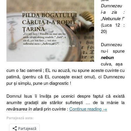
Dumnezeu
i-a zis :
„Nebunule !
”
(Luca 12 :
20)
Dumnezeu
nu-i spune
nebun
cuiva, aşa
cum o fac oamenii ; EL nu acuză, nu spune aceste cuvinte cu
patimă, (pentru că EL cunoaşte exact omul), ci Dumnezeu
pur şi simplu, pune un diagnostic !
Domnul Isus îi învăţa pe ucenici despre faptul că există
anumite gradaţii ale stărilor sufleteşti … de la mânie la
„Pilda
revărsarea în afară
prin cuvinte :
Continue reading
→
bogatului
Partajează asta:
căruia
i-
Partajează