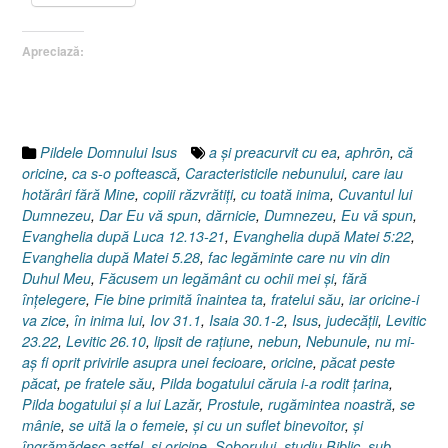
a
rodit
Apreciază:
ţarina,
Caracteristicile
nebunului,
Evanghelia
după
Pildele Domnului Isus
a şi preacurvit cu ea
,
aphrōn
,
că
Luca
oricine
,
ca s-o poftească
,
Caracteristicile nebunului
,
care iau
12.13-
hotărâri fără Mine
,
copiii răzvrătiţi
,
cu toată inima
,
Cuvantul lui
21”
Dumnezeu
,
Dar Eu vă spun
,
dărnicie
,
Dumnezeu
,
Eu vă spun
,
Evanghelia după Luca 12.13-21
,
Evanghelia după Matei 5:22
,
Evanghelia după Matei 5.28
,
fac legăminte care nu vin din
Duhul Meu
,
Făcusem un legământ cu ochii mei şi
,
fără
înţelegere
,
Fie bine primită înaintea ta
,
fratelui său
,
iar oricine-i
va zice
,
în inima lui
,
Iov 31.1
,
Isaia 30.1-2
,
Isus
,
judecăţii
,
Levitic
23.22
,
Levitic 26.10
,
lipsit de raţiune
,
nebun
,
Nebunule
,
nu mi-
aş fi oprit privirile asupra unei fecioare
,
oricine
,
păcat peste
păcat
,
pe fratele său
,
Pilda bogatului căruia i-a rodit ţarina
,
Pilda bogatului şi a lui Lazăr
,
Prostule
,
rugămintea noastră
,
se
mânie
,
se uită la o femeie
,
şi cu un suflet binevoitor
,
şi
îngrămădesc astfel
,
şi oricine
,
Soborului
,
studiu Biblic
,
sub