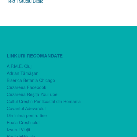
Text I Studiu Biblic
LINKURI RECOMANDATE
A.P.M.E. Cluj
Adrian Tămăşan
Biserica Betania Chicago
Cezareea Facebook
Cezareea Reşiţa YouTube
Cultul Creştin Penticostal din România
Cuvântul Adevărului
Din inimă pentru tine
Foaia Creştinului
Izvorul Vieţii
Radio Ekklesia