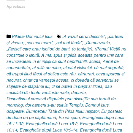
32,
Apreciază:
Luca
18.9-
14,
Pilda
vameşului
Pildele Domnului Isus
„A văzut cerul deschis”
,
„cârteau
şi
şi ziceau
,
„cel mai mare”
,
„cel mai tânăr”
,
„Dumnezeule
,
a
„Fariseii care erau iubitori de bani
,
(o tentaţie)
,
(Pomul Vieţii) nu
fariseului”
constituie o ispită
,
A mai spus şi pilda aceasta pentru unii care
se încredeau în ei înşişi că sunt neprihăniţi
,
acasă
,
Aerul de
superioritate
,
ai milă de mine
,
aluatul vicleniei
,
că mai degrabă
,
că trupul fiind făcut al doilea este rău
,
cărturari
,
ceva spurcat şi
necurat
,
chiar ca vameşul acesta
,
ci dovada că servitorul se
slujeşte de stăpânul lui
,
ci se bătea în piept şi zicea
,
dau
zeciuială din toate veniturile mele
,
departe
,
Despotismul creează disputele prin discuţiile sub formă de
monolog
,
doi oameni s-au suit la Templu
,
Domnul Isus
,
dospeşte
,
Dumnezeu Tatăl din Pilda fiului risipitor
,
Eu postesc
de două ori pe săptămână
,
Eu vă spun
,
Evanghelia după Luca
15:11-32
,
Evanghelia după Luca 15:2
,
Evanghelia după Luca
16:14
,
Evanghelia după Luca 18:9-14
,
Evanghelia după Luca