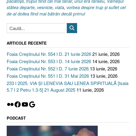
păcătoşii
,
trupul fiind cel mai tânăr
,
unul era fariseu
,
Vameşul
stătea departe
,
vesnicie
,
viata
,
vorbea despre trup şi suflet cel
de-al doilea fiind mai bătrân decât primul
ARTICOLE RECENTE
Foaia Creștinului Nr. 554 I D. 21 Iunie 2026
21 iunie, 2026
Foaia Creștinului Nr. 553 I D. 14 Iunie 2026
14 iunie, 2026
Foaia Creștinului Nr. 552 I D. 7 Iunie 2026
13 iunie, 2026
Foaia Creștinului Nr. 551 I D. 31 Mai 2026
13 iunie, 2026
233 I 2025. VIA ȘI LENEVIA SAU LENEA SPIRITUALĂ [Isaia
5.7 I 2 Petru 1.3-5] 21 August 2025
11 iunie, 2026
Flickr
Facebook
YouTube
Google
PODCAST