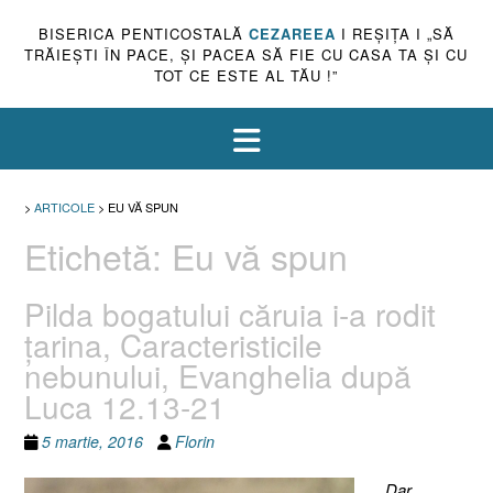
BISERICA PENTICOSTALĂ
CEZAREEA
I REŞIŢA I „SĂ
TRĂIEŞTI ÎN PACE, ŞI PACEA SĂ FIE CU CASA TA ŞI CU
TOT CE ESTE AL TĂU !”
>
ARTICOLE
>
EU VĂ SPUN
Etichetă:
Eu vă spun
Pilda bogatului căruia i-a rodit
ţarina, Caracteristicile
nebunului, Evanghelia după
Luca 12.13-21
5 martie, 2016
Florin
„
Dar