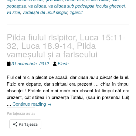
pedeapsa
,
va cădea
,
va cădea sub pedeapsa focului gheenei
,
va zice
,
vorbeşte de unul singur
,
zgârcit
Pilda fiului risipitor, Luca 15:11-
32, Luca 18.9-14, Pilda
vameşului şi a fariseului
31 octombrie, 2012
Florin
Fiul cel mic a plecat de acasă, dar
casa nu a plecat
de la el.
Fizic era departe, dar spiritual era prezent … chiar în timpul
absenţei ! Fratele cel mai mare era absent tot timpul cât era
prezent, cât stătea în prezenţa Tatălui, (sau în prezentul Lui)
„Pilda
…
Continue reading
→
fiului
Partajează asta:
risipitor,
Luca
Partajează
15:11-