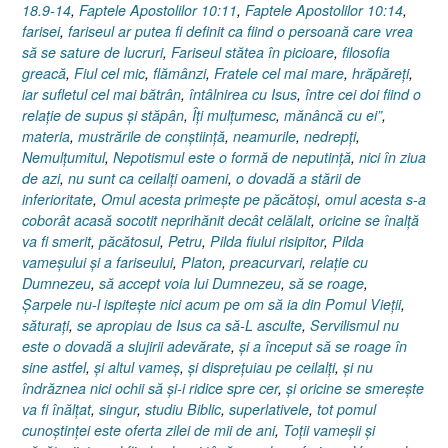
18.9-14
,
Faptele Apostolilor 10:11
,
Faptele Apostolilor 10:14
,
farisei
,
fariseul ar putea fi definit ca fiind o persoană care vrea
să se sature de lucruri
,
Fariseul stătea în picioare
,
filosofia
greacă
,
Fiul cel mic
,
flămânzi
,
Fratele cel mai mare
,
hrăpăreţi
,
iar sufletul cel mai bătrân
,
întâlnirea cu Isus
,
între cei doi fiind o
relaţie de supus şi stăpân
,
Îţi mulţumesc
,
mănâncă cu ei”
,
materia
,
mustrările de conştiinţă
,
neamurile
,
nedrepţi
,
Nemulţumitul
,
Nepotismul este o formă de neputinţă
,
nici în ziua
de azi
,
nu sunt ca ceilalţi oameni
,
o dovadă a stării de
inferioritate
,
Omul acesta primeşte pe păcătoşi
,
omul acesta s-a
coborât acasă socotit neprihănit decât celălalt
,
oricine se înalţă
va fi smerit
,
păcătosul
,
Petru
,
Pilda fiului risipitor
,
Pilda
vameşului şi a fariseului
,
Platon
,
preacurvari
,
relaţie cu
Dumnezeu
,
să accept voia lui Dumnezeu
,
să se roage
,
Şarpele nu-l ispiteşte nici acum pe om să ia din Pomul Vieţii
,
săturaţi
,
se apropiau de Isus ca să-L asculte
,
Servilismul nu
este o dovadă a slujirii adevărate
,
şi a început să se roage în
sine astfel
,
şi altul vameş
,
şi dispreţuiau pe ceilalţi
,
şi nu
îndrăznea nici ochii să şi-i ridice spre cer
,
şi oricine se smereşte
va fi înălţat
,
singur
,
studiu Biblic
,
superlativele
,
tot pomul
cunoştinţei este oferta zilei de mii de ani
,
Toţii vameşii şi