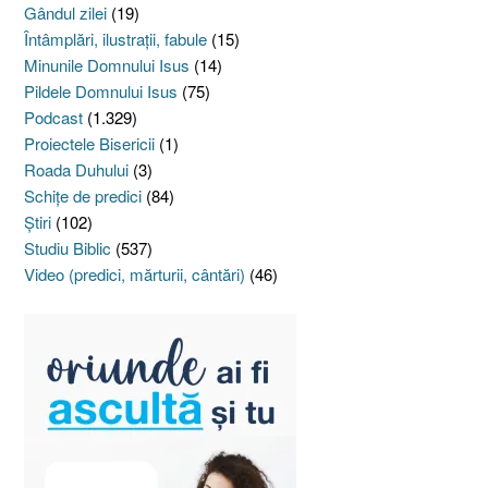
Gândul zilei
(19)
Întâmplări, ilustraţii, fabule
(15)
Minunile Domnului Isus
(14)
Pildele Domnului Isus
(75)
Podcast
(1.329)
Proiectele Bisericii
(1)
Roada Duhului
(3)
Schiţe de predici
(84)
Ştiri
(102)
Studiu Biblic
(537)
Video (predici, mărturii, cântări)
(46)