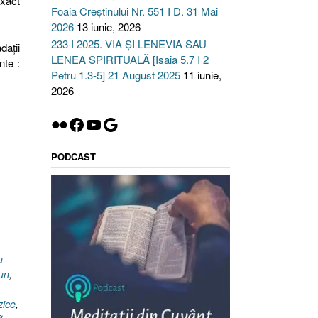
exact
Foaia Creștinului Nr. 551 I D. 31 Mai
2026
13 iunie, 2026
233 I 2025. VIA ȘI LENEVIA SAU
daţii
LENEA SPIRITUALĂ [Isaia 5.7 I 2
nte :
Petru 1.3-5] 21 August 2025
11 iunie,
2026
Flickr
Facebook
YouTube
Google
PODCAST
u
un
,
zice
,