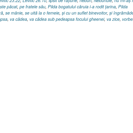
evitic 23.22
,
Levitic 26.10
,
lipsit de raţiune
,
nebun
,
Nebunule
,
nu mi-aş f
ste păcat
,
pe fratele său
,
Pilda bogatului căruia i-a rodit ţarina
,
Pilda
ră
,
se mânie
,
se uită la o femeie
,
şi cu un suflet binevoitor
,
şi îngrămăd
apsa
,
va cădea
,
va cădea sub pedeapsa focului gheenei
,
va zice
,
vorbe