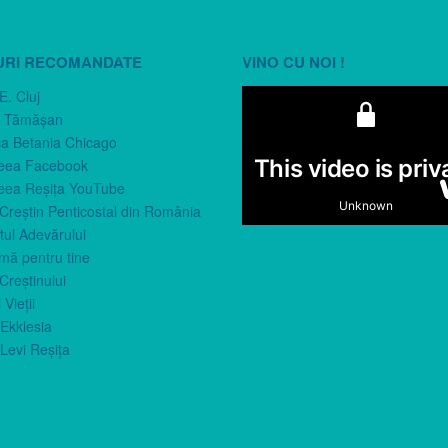
URI RECOMANDATE
VINO CU NOI !
E. Cluj
n Tămăşan
ca Betania Chicago
eea Facebook
eea Reşiţa YouTube
 Creştin Penticostal din România
ul Adevărului
imă pentru tine
Creştinului
 Vieţii
Ekklesia
Levi Reşiţa