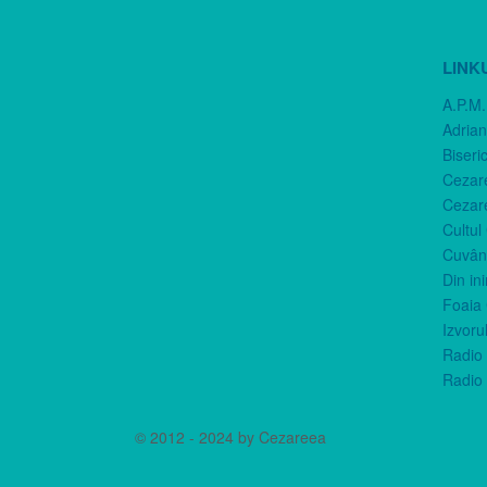
LINK
A.P.M.
Adria
Biseri
Cezar
Cezar
Cultul
Cuvânt
Din in
Foaia 
Izvorul
Radio 
Radio 
© 2012 - 2024 by Cezareea