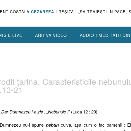
PENTICOSTALĂ
CEZAREEA
I REŞIŢA I „SĂ TRĂIEŞTI ÎN PACE, 
ISIE LIVE
ARHIVA VIDEO
AUDIO I MEDITATII DI
rodit ţarina, Caracteristicile nebunulu
.13-21
„
Dar Dumnezeu i-a zis : „Nebunule !
” (Luca 12 : 20)
Dumnezeu nu-i spune
nebun
cuiva, aşa cum o fac oamenii ; E