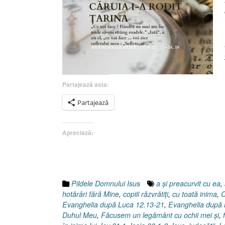
Partajează asta:
Partajează
Apreciază:
Pildele Domnului Isus
a şi preacurvit cu ea
,
hotărâri fără Mine
,
copiii răzvrătiţi
,
cu toată inima
,
C
Evanghelia după Luca 12.13-21
,
Evanghelia după 
Duhul Meu
,
Făcusem un legământ cu ochii mei şi
,