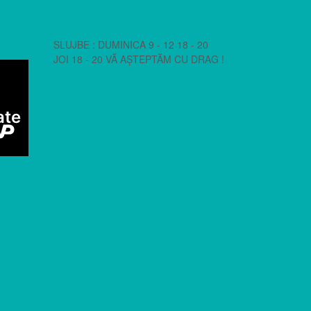
SLUJBE : DUMINICA 9 - 12 18 - 20
JOI 18 - 20 VĂ AȘTEPTĂM CU DRAG !