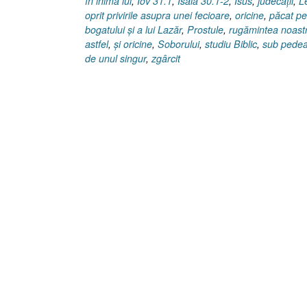
în inima lui
,
Iov 31.1
,
Isaia 30.1-2
,
Isus
,
judecăţii
,
L
oprit privirile asupra unei fecioare
,
oricine
,
păcat pe
bogatului şi a lui Lazăr
,
Prostule
,
rugămintea noast
astfel
,
şi oricine
,
Soborului
,
studiu Biblic
,
sub pede
de unul singur
,
zgârcit