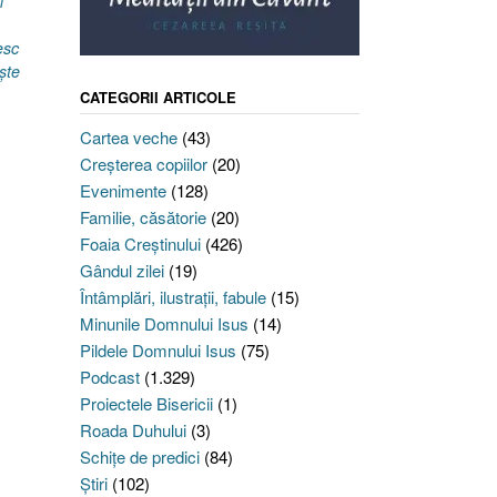
i
esc
şte
CATEGORII ARTICOLE
Cartea veche
(43)
Creşterea copiilor
(20)
Evenimente
(128)
Familie, căsătorie
(20)
Foaia Creştinului
(426)
Gândul zilei
(19)
Întâmplări, ilustraţii, fabule
(15)
Minunile Domnului Isus
(14)
Pildele Domnului Isus
(75)
Podcast
(1.329)
Proiectele Bisericii
(1)
Roada Duhului
(3)
Schiţe de predici
(84)
Ştiri
(102)