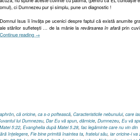
acuză, nu spune aceste cuvinte cu patimă, (pentru că EL cunoaşte 
omul), ci Dumnezeu pur şi simplu, pune un diagnostic !
Domnul Isus îi învăţa pe ucenici despre faptul că există anumite gra
ale stărilor sufleteşti … de la mânie la
revărsarea în afară
prin cuvi
„Pilda
Continue reading
→
bogatului
căruia
i-
a
rodit
ţarina,
Caracteristicile
nebunului,
Evanghelia
după
Luca
aphrōn
,
că oricine
,
ca s-o poftească
,
Caracteristicile nebunului
,
care ia
12.13-
uvantul lui Dumnezeu
,
Dar Eu vă spun
,
dărnicie
,
Dumnezeu
,
Eu vă sp
21”
Matei 5:22
,
Evanghelia după Matei 5.28
,
fac legăminte care nu vin din
fără înţelegere
,
Fie bine primită înaintea ta
,
fratelui său
,
iar oricine-i va 