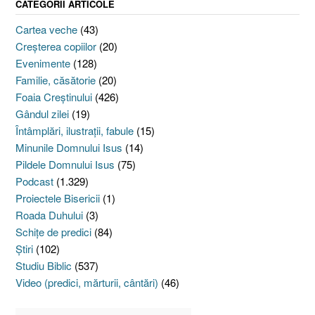
CATEGORII ARTICOLE
Cartea veche
(43)
Creşterea copiilor
(20)
Evenimente
(128)
Familie, căsătorie
(20)
Foaia Creştinului
(426)
Gândul zilei
(19)
Întâmplări, ilustraţii, fabule
(15)
Minunile Domnului Isus
(14)
Pildele Domnului Isus
(75)
Podcast
(1.329)
Proiectele Bisericii
(1)
Roada Duhului
(3)
Schiţe de predici
(84)
Ştiri
(102)
Studiu Biblic
(537)
Video (predici, mărturii, cântări)
(46)