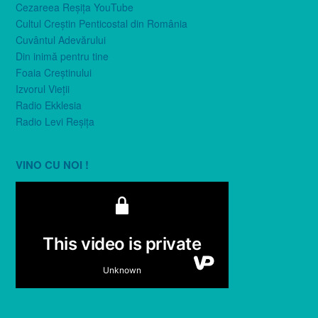
Cezareea Reşiţa YouTube
Cultul Creştin Penticostal din România
Cuvântul Adevărului
Din inimă pentru tine
Foaia Creştinului
Izvorul Vieţii
Radio Ekklesia
Radio Levi Reşiţa
VINO CU NOI !