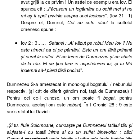
avut grijă la ce privim ! Un astfel de exemplu era Iov. El
spunea că : „
Făcusem un legământ cu ochii mei şi nu
mi-aş fi oprit privirile asupra unei fecioare
”. (Iov 31 : 1)
Despre el, Domnul,
Cel ce este atent
la sufletul
omenesc spune :
Iov 2 : 3 „ …
Satanei : „Ai văzut pe robul Meu Iov ? Nu
este nimeni ca el pe pământ. Este un om fără prihană
şi curat la suflet. El se teme de Dumnezeu şi se abate
de la rău. El se ţine tare în neprihănirea lui, şi tu Mă
îndemni să-l pierd fără pricină
”.
Dumnezeu S-a amestecat în monologul bogatului
/ nebunului
respectiv
,
(şi cât de diferit gândim noi, faţă de Dumnezeu) !
Pentru cei ce-l cunosc, un om poate fi
bogat
, pentru
Dumnezeu, acelaşi om este
nebun
).
În I Cronici 28 : 9 este
scris sfatul lui David :
„
Şi tu, fiule Solomoane, cunoaşte pe Dumnezeul tatălui tău şi
slujeşte-I cu toată inima şi cu un suflet binevoitor ; căci
Domnul
cercetează
toate inimile şi pătrunde toate închipuirile