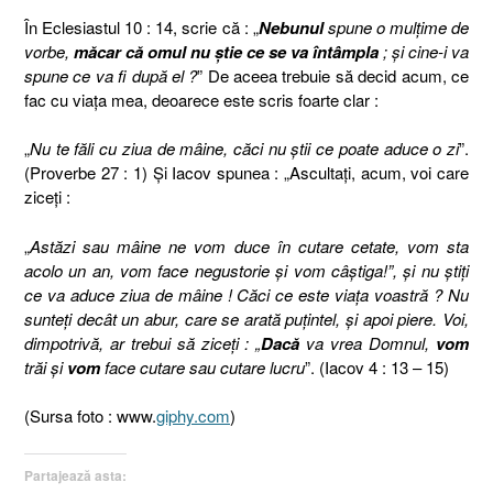
În Eclesiastul 10 : 14, scrie că : „
Nebunul
spune o mulţime de
vorbe,
măcar că omul nu ştie ce se va întâmpla
; şi cine-i va
spune ce va fi după el ?
” De aceea trebuie să decid acum, ce
fac cu viaţa mea, deoarece este scris foarte clar :
„
Nu te făli cu ziua de mâine, căci nu ştii ce poate aduce o zi
”.
(Proverbe 27 : 1) Şi Iacov spunea : „Ascultaţi, acum, voi care
ziceţi :
„
Astăzi sau mâine ne vom duce în cutare cetate, vom sta
acolo un an, vom face negustorie şi vom câştiga!”, şi nu ştiţi
ce va aduce ziua de mâine ! Căci ce este viaţa voastră ? Nu
sunteţi decât un abur, care se arată puţintel, şi apoi piere. Voi,
dimpotrivă, ar trebui să ziceţi : „
Dacă
va vrea Domnul,
vom
trăi şi
vom
face cutare sau cutare lucru
”. (Iacov 4 : 13 – 15)
(Sursa foto : www.
giphy.com
)
Partajează asta: