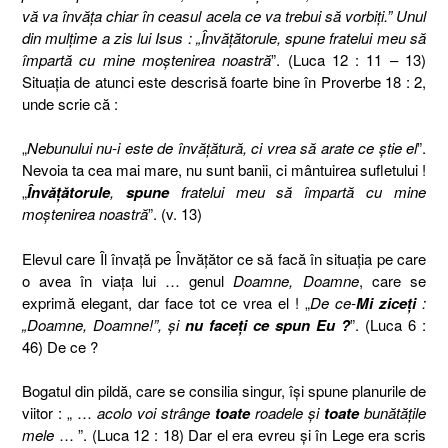
vă va învăţa chiar în ceasul acela ce va trebui să vorbiţi.”
Unul
din mulţime a zis lui Isus : „Învăţătorule, spune fratelui meu să
împartă cu mine moştenirea noastră
”. (Luca 12 : 11 – 13)
Situaţia de atunci este descrisă foarte bine î
n Proverbe 18 : 2,
unde scrie că :
„
Nebunului nu-i este de învăţătură, ci vrea să arate ce ştie el
”.
Nevoia ta cea mai mare, nu sunt banii, ci mântuirea sufletului !
„
Învăţătorule
,
spune
fratelui meu să împartă cu mine
moştenirea noastră
”. (v. 13)
Elevul care Îl învaţă pe Învăţător ce să facă în situaţia pe care
o avea în viaţa lui … genul
Doamne, Doamne
, care se
exprimă elegant, dar face tot ce vrea el ! „
De ce-
Mi ziceţi
:
„Doamne, Doamne!”, şi
nu faceţi ce spun Eu ?
”. (Luca 6 :
46) De ce ?
Bogatul din pildă, care se consilia singur, îşi spune planurile de
viitor : „ …
acolo voi strânge
toate
roadele şi
toate
bunătăţile
mele
… ”. (Luca 12 : 18) Dar el era evreu şi în Lege era scris