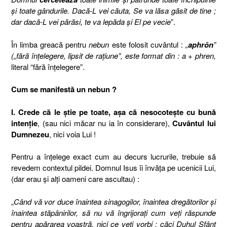
şi toate gândurile. Dacă-L vei căuta, Se va lăsa găsit de tine ;
dar dacă-L vei părăsi, te va lepăda şi El pe vecie
”.
Î
n limba greac
ă
pentru
nebun
este folosit
cuvântul
:
„
aphrōn
”
(„fără înţelegere, lipsit de raţiune”, este format din : a
+ phren,
literal “
fără înţelegere
”.
Cum se manifestă un nebun ?
I. Crede că le ştie pe toate, aşa că nesocoteşte cu bună
intenţie
, (sau nici măcar nu ia în considerare),
Cuvântul lui
Dumnezeu
, nici voia Lui !
Pentru a înţelege exact cum au decurs lucrurile, trebuie să
revedem contextul pildei. Domnul Isus îi învăţa pe ucenicii Lui,
(dar erau şi alţi oameni care ascultau) :
„
Când vă vor duce înaintea sinagogilor, înaintea dregătorilor şi
înaintea stăpânirilor, să nu vă îngrijoraţi cum veţi răspunde
pentru apărarea voastră, nici ce veţi vorbi ; căci Duhul Sfânt