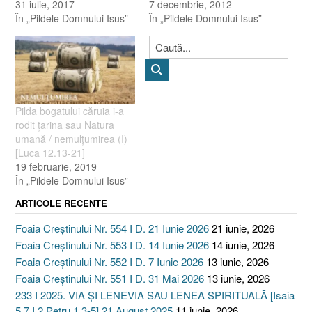
31 iulie, 2017
7 decembrie, 2012
În „Pildele Domnului Isus”
În „Pildele Domnului Isus”
Pilda bogatului căruia i-a
rodit ţarina sau Natura
umană / nemulţumirea (I)
[Luca 12.13-21]
19 februarie, 2019
În „Pildele Domnului Isus”
ARTICOLE RECENTE
Foaia Creștinului Nr. 554 I D. 21 Iunie 2026
21 iunie, 2026
Foaia Creștinului Nr. 553 I D. 14 Iunie 2026
14 iunie, 2026
Foaia Creștinului Nr. 552 I D. 7 Iunie 2026
13 iunie, 2026
Foaia Creștinului Nr. 551 I D. 31 Mai 2026
13 iunie, 2026
233 I 2025. VIA ȘI LENEVIA SAU LENEA SPIRITUALĂ [Isaia
5.7 I 2 Petru 1.3-5] 21 August 2025
11 iunie, 2026