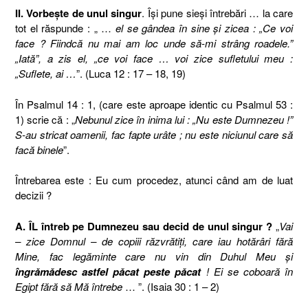
II. Vorbeşte de unul singur
. Îşi pune sieşi întrebări … la care
tot el răspunde : „ …
el se gândea în sine şi zicea : „Ce voi
face ? Fiindcă nu mai am loc unde să-mi strâng roadele.”
„Iată”, a zis el, „ce voi face … voi zice sufletului meu :
„Suflete, ai …
”. (Luca 12 : 17 – 18, 19)
În Psalmul 14 : 1, (care este aproape identic cu Psalmul 53 :
1) scrie că :
„
Nebunul zice în inima lui : „Nu este Dumnezeu !”
S-au stricat oamenii, fac fapte urâte ; nu este niciunul care să
facă binele
”.
Întrebarea este : Eu cum procedez, atunci când am de luat
decizii ?
A. ÎL întreb pe Dumnezeu sau decid de unul singur ?
„
Vai
– zice Domnul – de copiii răzvrătiţi, care iau hotărâri fără
Mine, fac legăminte care nu vin din Duhul Meu şi
îngrămădesc astfel păcat peste păcat
! Ei se coboară în
Egipt fără să Mă întrebe
… ”. (Isaia 30 : 1 – 2)