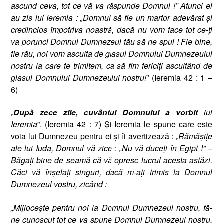
ascund ceva, tot ce vă va răspunde Domnul !” Atunci ei
au zis lui Ieremia : „Domnul să fie un martor adevărat şi
credincios împotriva noastră, dacă nu vom face tot ce-ţi
va porunci Domnul Dumnezeul tău să ne spui ! Fie bine,
fie rău, noi vom asculta de glasul Domnului Dumnezeului
nostru la care te trimitem, ca să fim fericiţi ascultând de
glasul Domnului Dumnezeului nostru!
” (Ieremia 42 : 1 –
6)
„
După zece zile, cuvântul Domnului a vorbit
lui
Ieremia
”. (Ieremia 42 : 7) Şi Ieremia le spune care este
voia lui Dumnezeu pentru ei şi îi avertizează : „
Rămăşiţe
ale lui Iuda, Domnul vă zice : „Nu vă duceţi în Egipt !” –
Băgaţi bine de seamă că vă opresc lucrul acesta astăzi.
Căci vă înşelaţi singuri, dacă m-aţi trimis la Domnul
Dumnezeul vostru, zicând :
„Mijloceşte pentru noi la Domnul Dumnezeul nostru, fă-
ne cunoscut tot ce va spune Domnul Dumnezeul nostru,