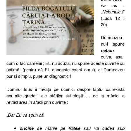
i-a zis :
„Nebunule !
”
(Luca 12 :
20)
Dumnezeu
nu-i spune
nebun
cuiva, aşa
cum o fac oamenii ; EL nu acuză, nu spune aceste cuvinte cu
patimă, (pentru că EL cunoaşte exact omul), ci Dumnezeu
pur şi simplu, pune un diagnostic !
Domnul Isus îi învăţa pe ucenici despre faptul că există
anumite gradaţii ale stărilor sufleteşti … de la mânie la
revărsarea în afară
prin cuvinte :
„
Dar Eu vă spun că
oricine
se mânie pe fratele său va cădea sub