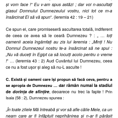
şi vom face !” Eu v-am spus astăzi ; dar voi n-ascultaţi
glasul Domnului Dumnezeului vostru, nici tot ce m-a
însărcinat El să vă spun
”. (Ieremia 42 : 19 – 21)
Ce spun ei, care promiseseră ascultarea totală, indiferent
de ceea ce avea să le ceară Dumnezeu ? : „ …
toţi
oamenii aceia îngâmfaţi au zis lui Ieremia : „Minţi ! Nu
Domnul Dumnezeul nostru te-a însărcinat să ne spui :
„Nu vă duceţi în Egipt ca să locuiţi acolo pentru o vreme
!
” … (Ieremia 43 : 2) Aud Cuvântul lui Dumnezeu, ceea
ce nu a fost uşor şi aleg să nu-L asculte !
C.
Există şi oameni care îşi propun să facă ceva, pentru a
ar rămân numai la stadiul
se apropia de Dumnezeu … d
de
dorinţa de sfinţire
, deoarece nu trec la fapte !
Prin
Isaia (58 : 2), Dumnezeu spunea :
„
În toate zilele Mă întreabă şi vor să afle căile Mele, ca un
neam care ar fi înfăptuit neprihănirea şi n-ar fi părăsit