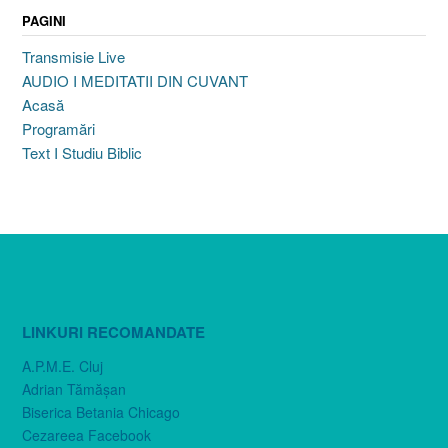
PAGINI
Transmisie Live
AUDIO I MEDITATII DIN CUVANT
Acasă
Programări
Text I Studiu Biblic
LINKURI RECOMANDATE
A.P.M.E. Cluj
Adrian Tămăşan
Biserica Betania Chicago
Cezareea Facebook