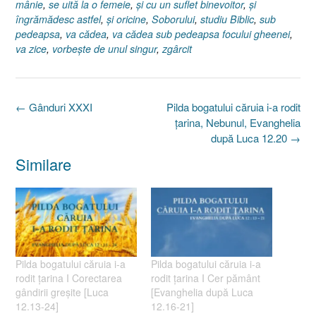
mânie
,
se uită la o femeie
,
şi cu un suflet binevoitor
,
şi
îngrămădesc astfel
,
şi oricine
,
Soborului
,
studiu Biblic
,
sub
pedeapsa
,
va cădea
,
va cădea sub pedeapsa focului gheenei
,
va zice
,
vorbeşte de unul singur
,
zgârcit
Post
←
Gânduri XXXI
Pilda bogatului căruia i-a rodit
navigation
ţarina, Nebunul, Evanghelia
după Luca 12.20
→
Similare
Pilda bogatului căruia i-a
Pilda bogatului căruia i-a
rodit ţarina I Corectarea
rodit ţarina I Cer pământ
gândirii greşite [Luca
[Evanghelia după Luca
12.13-24]
12.16-21]