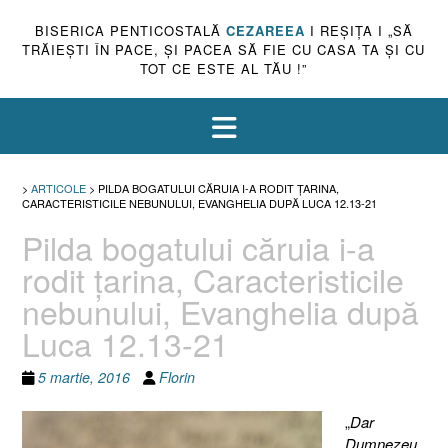
BISERICA PENTICOSTALĂ
CEZAREEA
I REŞIŢA I „SĂ
TRĂIEŞTI ÎN PACE, ŞI PACEA SĂ FIE CU CASA TA ŞI CU
TOT CE ESTE AL TĂU !”
>
ARTICOLE
>
PILDA BOGATULUI CĂRUIA I-A RODIT ŢARINA,
CARACTERISTICILE NEBUNULUI, EVANGHELIA DUPĂ LUCA 12.13-21
Pilda bogatului căruia i-a
rodit ţarina, Caracteristicile
nebunului, Evanghelia după
Luca 12.13-21
5 martie, 2016
Florin
„
Dar
Dumnezeu