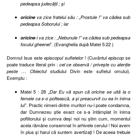
pedeapsa judecăţii ; şi
oricine
va zice fratelui său : „Prostule !” va cădea sub
pedeapsa Soborului ; iar
oricine
-i va zice : „Nebunule !” va cădea sub pedeapsa
focului gheenei
”. (Evanghelia după Matei 5:22 )
Domnul Isus este
episcopul sufletelor
! (Cuvântul
episcop
se
poate traduce literal prin :
cel ce observă
/
priveşte
cu atenţie
peste
…
Obiectul
studiului Divin este sufletul omului).
Exemplu :
Matei 5 : 28 „
Dar Eu vă spun că oricine se uită la o
femeie ca s-o poftească, a şi preacurvit cu ea în inima
lui
”. Practic nimeni dintre muritori nu-l poate condamna,
dar Dumnezeu ştie exact ce s-a întâmplat în inima
poftitorului şi cumva deşi noi nu ştim cum, momentul
acela rămâne consemnat în arhivele cerului ! Noi avem
în plus şi harul că suntem avertizaţi ! De aceea trebuie