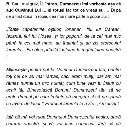
B.
Sau, mai grav,
ÎL întreb, Dumnezeu îmi vorbeşte aşa că
aud Cuvântul Lui … şi totuşi fac tot ce vreau eu
… După
ce a fost dusă în robie, cea mai mare parte a poporului :
„
Toate căpeteniile oştilor, Iohanan, fiul lui Careah,
Iezania, fiul lui Hosea, şi tot poporul, de la cel mai mic
până la cel mai mare, au înaintat şi au zis prorocului
Ieremia : „Fie bine primită înaintea ta rugămintea noastră
!
Mijloceşte pentru noi la Domnul Dumnezeul tău, pentru
toţi cei ce au mai rămas, căci eram mulţi, dar am mai
rămas numai un mic număr, cum bine vezi tu însuţi cu
ochii tăi. Binevoiască Domnul Dumnezeul tău să ne
arate drumul pe care trebuie să mergem şi să ne spună
ce avem de făcut !” Prorocul Ieremia le-a zis : „Am auzit !
Iată că mă voi ruga Domnului Dumnezeului vostru, după
cererea voastră, şi vă voi face cunoscut, fără să vă