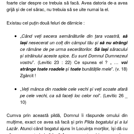
foarte clar despre ce trebuia să facă. Avea datoria de-a avea
grijă şi de cel sărac, nu trebuia să se uite numai la el.
Existau cel puţin două feluri de dărnicie :
„
Când veţi secera semănăturile din ţara voastră,
să
laşi
nesecerat un colţ din câmpul tău şi
să nu strângi
ce rămâne de pe urma secerătorilor.
Să laşi
săracului
şi străinului aceste spice. Eu sunt Domnul Dumnezeul
vostru
”. (Levitic 23 : 22) Ce spunea el ? „ …
voi
strânge toate
roadele
şi
toate
bunătăţile mele
”. (v. 18)
Zgârcit !
„
Veţi mânca din roadele cele vechi şi veţi scoate afară
pe cele vechi, ca să faceţi loc celor noi
”. (Levitic 26 _
10)
Cumva prin această pildă, Domnul îi răspunde omului din
mulţime, exact ce avea să facă şi prin
Pilda bogatului şi a lui
Lazăr
. Atunci când bogatul ajuns în Locuinţa morţilor, îşi dă cu