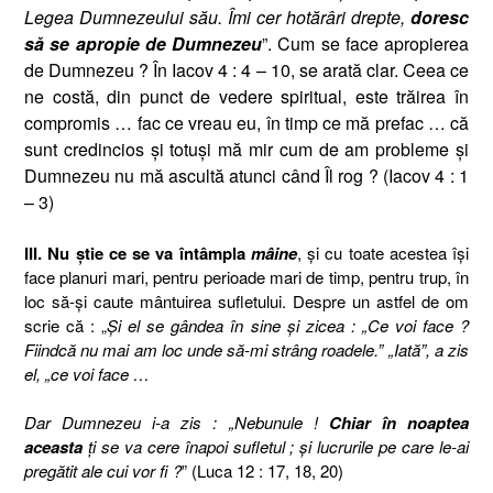
Legea Dumnezeului său. Îmi cer hotărâri drepte,
doresc
să se apropie de Dumnezeu
”. Cum se face apropierea
de Dumnezeu ? În Iacov 4 : 4 – 10, se arată clar. Ceea ce
ne costă, din punct de vedere spiritual, este trăirea în
compromis … fac ce vreau eu, în timp ce mă prefac … că
sunt credincios şi totuşi mă mir cum de am probleme şi
Dumnezeu nu mă ascultă atunci când Îl rog ? (Iacov 4 : 1
– 3)
III. Nu ştie ce se va întâmpla
mâine
, şi cu toate acestea îşi
face planuri mari, pentru perioade mari de timp, pentru trup, în
loc să-şi caute mântuirea sufletului.
Despre un astfel de om
scrie că : „
Şi el se gândea în sine şi zicea : „Ce voi face ?
Fiindcă nu mai am loc unde să-mi strâng roadele.” „Iată”, a zis
el, „ce voi face …
Dar Dumnezeu i-a zis : „Nebunule !
Chiar în noaptea
aceasta
ţi se va cere înapoi sufletul ; şi lucrurile pe care le-ai
pregătit ale cui vor fi ?
” (Luca 12 : 17, 18, 20)