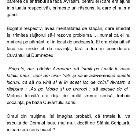
părerea ce ar trebui să facă Avraam, pentru el (care era ajuns
în situaţia respectivă), primeşte un răspuns, la care el nu s-a
gândit …
Bogatul respectiv, avea mentalitatea de stăpân, care imediat
îşi trimitea slujitorul să-i rezolve problema … numai că el nu
mai era pe pământ, ci în locul de pedeapsă. El era obişnuit să
facă ce crede el de cuviinţă, fără a lua în considerare
Cuvântul lui Dumnezeu :
„
Rogu-te, dar, părinte Avraame, să trimiţi pe Lazăr în casa
tatălui meu ; căci am cinci fraţi, şi să le adeverească aceste
lucruri, ca să nu vină şi ei în acest loc de chin.” Avraam a
răspuns : „Au pe Moise şi pe proroci ; să asculte de ei.
”
Metoda folosită era deja de multă vreme scrisă, trebuia
pocăinţă, pe baza Cuvântului scris.
Omul din mulţime, îşi imagina probabil, că fratele lui va
asculta de Domnul Isus, mai mult decât de Sfânta Scriptură,
în care era scris exact ?