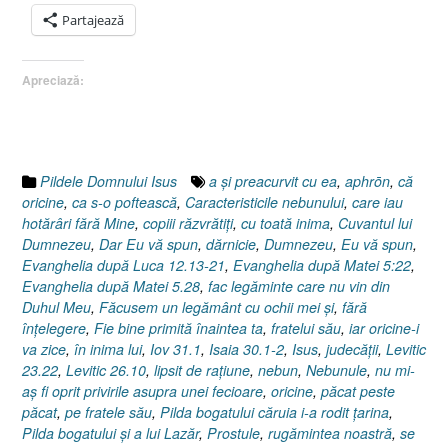
Partajează
Apreciază:
Pildele Domnului Isus
a şi preacurvit cu ea
,
aphrōn
,
că
oricine
,
ca s-o poftească
,
Caracteristicile nebunului
,
care iau
hotărâri fără Mine
,
copiii răzvrătiţi
,
cu toată inima
,
Cuvantul lui
Dumnezeu
,
Dar Eu vă spun
,
dărnicie
,
Dumnezeu
,
Eu vă spun
,
Evanghelia după Luca 12.13-21
,
Evanghelia după Matei 5:22
,
Evanghelia după Matei 5.28
,
fac legăminte care nu vin din
Duhul Meu
,
Făcusem un legământ cu ochii mei şi
,
fără
înţelegere
,
Fie bine primită înaintea ta
,
fratelui său
,
iar oricine-i
va zice
,
în inima lui
,
Iov 31.1
,
Isaia 30.1-2
,
Isus
,
judecăţii
,
Levitic
23.22
,
Levitic 26.10
,
lipsit de raţiune
,
nebun
,
Nebunule
,
nu mi-
aş fi oprit privirile asupra unei fecioare
,
oricine
,
păcat peste
păcat
,
pe fratele său
,
Pilda bogatului căruia i-a rodit ţarina
,
Pilda bogatului şi a lui Lazăr
,
Prostule
,
rugămintea noastră
,
se